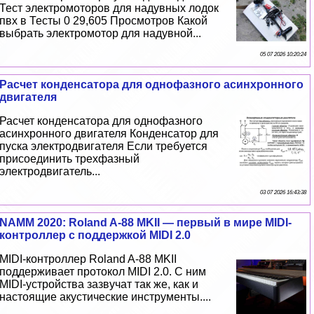
Тест электромоторов для надувных лодок
пвх в Тесты 0 29,605 Просмотров Какой
выбрать электромотор для надувной...
05 07 2026 10:20:24
Расчет конденсатора для однофазного асинхронного
двигателя
Расчет конденсатора для однофазного
асинхронного двигателя Конденсатор для
пуска электродвигателя Если требуется
присоединить трехфазный
электродвигатель...
03 07 2026 16:43:38
NAMM 2020: Roland A-88 MKII — первый в мире MIDI-
контроллер с поддержкой MIDI 2.0
MIDI-контроллер Roland A-88 MKII
поддерживает протокол MIDI 2.0. С ним
MIDI-устройства зазвучат так же, как и
настоящие акустические инструменты....