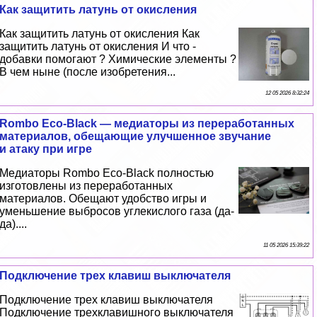
Как защитить латунь от окисления
Как защитить латунь от окисления Как
защитить латунь от окисления И что -
добавки помогают ? Химические элементы ?
В чем ныне (после изобретения...
12 05 2026 8:32:24
Rombo Eco-Black — медиаторы из переработанных
материалов, обещающие улучшенное звучание
и атаку при игре
Медиаторы Rombo Eco-Black полностью
изготовлены из переработанных
материалов. Обещают удобство игры и
уменьшение выбросов углекислого газа (да-
да)....
11 05 2026 15:39:22
Подключение трех клавиш выключателя
Подключение трех клавиш выключателя
Подключение трехклавишного выключателя