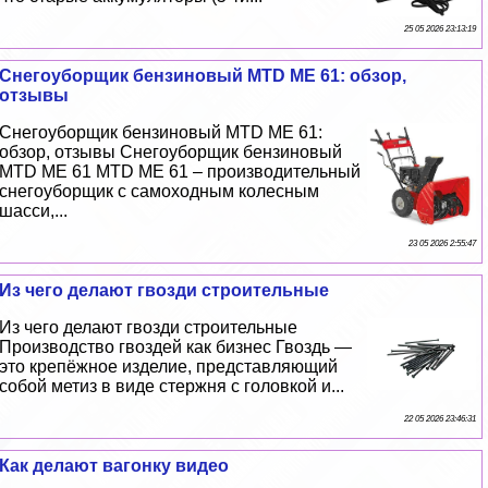
25 05 2026 23:13:19
Снегоуборщик бензиновый MTD ME 61: обзор,
отзывы
Снегоуборщик бензиновый MTD ME 61:
обзор, отзывы Снегоуборщик бензиновый
MTD ME 61 MTD ME 61 – производительный
снегоуборщик с самоходным колесным
шасси,...
23 05 2026 2:55:47
Из чего делают гвозди строительные
Из чего делают гвозди строительные
Производство гвоздей как бизнес Гвоздь —
это крепёжное изделие, представляющий
собой метиз в виде стержня с головкой и...
22 05 2026 23:46:31
Как делают вагонку видео