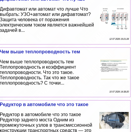
Дифавтомат или автомат что лучше Что
выбрать: УЗО+автомат или дифавтомат?
Защита человека от поражения
электрическим током является важнейшей
задачей в...
12 07 2026 19:21:28
Чем выше теплопроводность тем
Чем выше теплопроводность тем
Теплопроводность и коэффициент
теплопроводности. Что это такое.
Теплопроводность. Так что же такое
теплопроводность? С точки...
10 07 2026 14:38:20
Редуктор в автомобиле что это такое
Редуктор в автомобиле что это такое
Редуктор заднего моста Одним из
промежуточных узлов в трaнcмиссионной
конструкции трaнcпортных средств — это