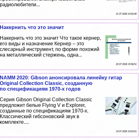
радиолюбители...
21 07 2026 19:52:40
Накернить что это значит
Накернить что это значит Что такое кернер,
его виды и назначение Кернер – это
слесарный инструмент, по форме похожий
на металлический стержень, одна...
20 07 2026 15:58:51
NAMM 2020: Gibson анонсировала линейку гитар
Original Collection Classic, созданную
по спецификациям 1970-х годов
Серия Gibson Original Collection Classic
предложит белые Flying V и Explorer,
созданные по спецификациям 1970-х.
Классический гибсоновский звук в
комплекте....
19 07 2026 10:24:21