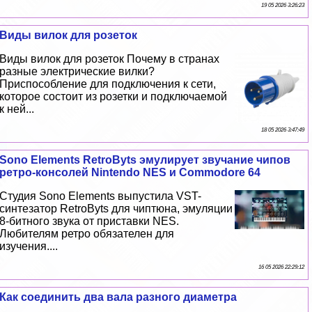
19 05 2026 3:26:23
Виды вилок для розеток
Виды вилок для розеток Почему в странах
разные электрические вилки?
Приспособление для подключения к сети,
которое состоит из розетки и подключаемой
к ней...
18 05 2026 3:47:49
Sono Elements RetroByts эмулирует звучание чипов
ретро-консолей Nintendo NES и Commodore 64
Студия Sono Elements выпустила VST-
синтезатор RetroByts для чиптюна, эмуляции
8-битного звука от приставки NES.
Любителям ретро обязателен для
изучения....
16 05 2026 22:29:12
Как соединить два вала разного диаметра