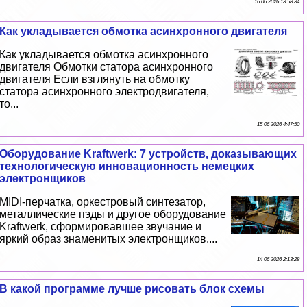
16 06 2026 13:58:34
Как укладывается обмотка асинхронного двигателя
Как укладывается обмотка асинхронного
двигателя Обмотки статора асинхронного
двигателя Если взглянуть на обмотку
статора асинхронного электродвигателя,
то...
15 06 2026 4:47:50
Оборудование Kraftwerk: 7 устройств, доказывающих
технологическую инновационность немецких
электронщиков
MIDI-перчатка, оркестровый синтезатор,
металлические пэды и другое оборудование
Kraftwerk, сформировавшее звучание и
яркий образ знаменитых электронщиков....
14 06 2026 2:13:28
В какой программе лучше рисовать блок схемы