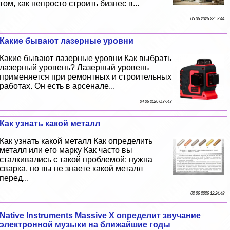
том, как непросто строить бизнес в...
05 06 2026 23:52:44
Какие бывают лазерные уровни
Какие бывают лазерные уровни Как выбрать
лазерный уровень? Лазерный уровень
применяется при ремонтных и строительных
работах. Он есть в арсенале...
04 06 2026 0:37:43
Как узнать какой металл
Как узнать какой металл Как определить
металл или его марку Как часто вы
сталкивались с такой проблемой: нужна
сварка, но вы не знаете какой металл
перед...
02 06 2026 12:24:48
Native Instruments Massive X определит звучание
электронной музыки на ближайшие годы