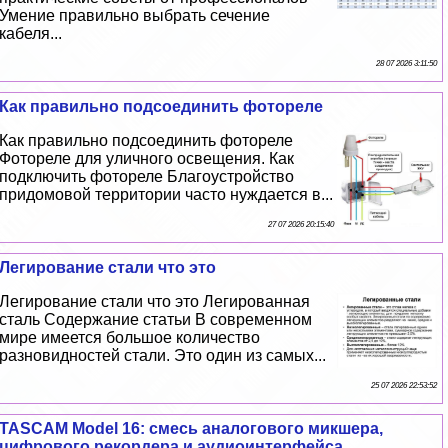
Умение правильно выбрать сечение
кабеля...
28 07 2026 3:11:50
Как правильно подсоединить фотореле
Как правильно подсоединить фотореле
Фотореле для уличного освещения. Как
подключить фотореле Благоустройство
придомовой территории часто нуждается в...
27 07 2026 20:15:40
Легирование стали что это
Легирование стали что это Легированная
сталь Содержание статьи В современном
мире имеется большое количество
разновидностей стали. Это один из самых...
25 07 2026 22:53:52
TASCAM Model 16: смесь аналогового микшера,
цифрового рекордера и аудиоинтерфейса