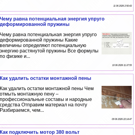
11 06 2026 2:50:43
Чему равна потенциальная энергия упруго
деформированной пружины
Чему равна потенциальная энергия упруго
деформированной пружины Какие
величины определяют потенциальную
энергию растянутой пружины Все формулы
по физике и...
10 06 2026 11:37:55
Как удалить остатки монтажной пены
Как удалить остатки монтажной пены Чем
отмыть монтажную пену –
профессиональные составы и народные
средства Отправим материал на почту
Разбираемся, чем...
09 06 2026 22:14:47
Как подключить мотор 380 вольт