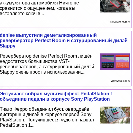
аккумулятора автомобиля Ничто не
сравнится с ощущением, когда вы
вставляете ключ в...
23 06 2026 22:40:21
denise выпустили деметализированный
ревербератор Perfect Room и сатурированный дилэй
Slappy
Ревербератор denise Perfect Room лишён
недостатков большинства VST-
ревербераторов, а сатурированный дилэй
Slappy очень прост в использовании....
22 06 2026 5:32:41
Энтузиаст собрал мультиэффект PedalStation 1,
объединив педали в корпусе Sony PlayStation
Тиаго Ферро объединил буст, овердрайв,
дисторшн и дилэй в корпусе первой Sony
PlayStation. Получившееся чудо он назвал
PedalStation 1....