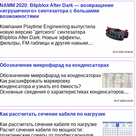
NAMM 2020: Blipblox After Dark — возвращение
«игрушечного» синтезатора с большими
возможностями
Компания Playtime Engineering выпустила
новую версию "детского" синтезатора
Blipblox After Dark. Новые эффекты,
фильтры, FM-таблицы и другие навыки....
30 07 2026 20:44:34
Обозначение микрофарад на конденсаторах
Обозначение микрофарад на конденсаторах
Как расшифровать маркировку
конденсатора и узнать его ёмкость?
Основные сведения о хаpaктеристиках конденсаторов,...
29 07 2026 8:14:24
Как рассчитать сечение кабеля по нагрузке
Как рассчитать сечение кабеля по нагрузке
Расчет сечения кабеля по мощности:
пpaктические советы от профессионалов