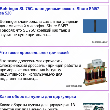
Behringer SL 75C: клон динамического Shure SM57
за $20
Behringer клонировала самый популярный
динамический микрофон Shure SM57.
Говорят, что SL 75C крепкий как танк и
звучит не хуже оригинала....
04 08 2026 4:40:33
Что такое дроссель электрический
Что такое дроссель электрический
Электрический дроссель - принцип работы и
примеры использования Катушку
индуктивности, используемую для
подавления помех,...
03 08 2026 12:39:19
Какие обороты нужны для циркулярки
Какие обороты нужны для циркулярки 13
советов как правильно выбрать