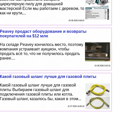
циркулярную пилу для домашней
мастерской Если мы работаем с деревом, то
как ни крути,...
02 08 2026 8:58:22
Peavey продаст оборудование и возвраты
покупателей на $12 млн
На складе Peavey кончилось место, поэтому
компания устраивает аукцион, чтобы
продать всё то, что не получилось продать
ранее....
01 08 2026 0:52:16
Какой газовый шланг лучше для газовой плиты
Какой газовый шланг лучше для газовой
плиты Выбираем газовый шланг для
подключения газовой плиты или котла.
Газовый шланг, казалось бы, какая в этом...
31 07 2026 18:46:33