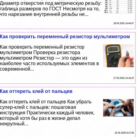
Диаметр отверстия под метрическую резьбу:
таблица размеров по ГОСТ Несмотря на то,
что нарезание внутренней резьбы не...
28 06 2026 14:44:47
Как проверить переменный резистор мультиметром
Как проверить переменный резистор
мультиметром Проверка резистора
мультиметром Резистор — это один из
наиболее часто используемых элементов в
современной...
27 06 2026 14:36:29
Как оттереть клей от пальцев
Как оттереть клей от пальцев Как убрать
супер-клей с пальцев: пошаговая
инструкция Пpaктически каждый человек,
который хотя бы раз в жизни делал
некрупный...
26 06 2026 8:37:38