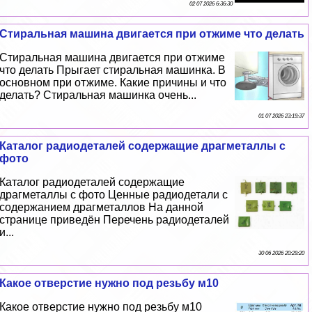
02 07 2026 6:36:30
Стиральная машина двигается при отжиме что делать
Стиральная машина двигается при отжиме
что делать Прыгает стиральная машинка. В
основном при отжиме. Какие причины и что
делать? Стиральная машинка очень...
01 07 2026 23:19:37
Каталог радиодеталей содержащие драгметаллы с
фото
Каталог радиодеталей содержащие
драгметаллы с фото Ценные радиодетали с
содержанием драгметаллов На данной
странице приведён Перечень радиодеталей
и...
30 06 2026 20:29:20
Какое отверстие нужно под резьбу м10
Какое отверстие нужно под резьбу м10