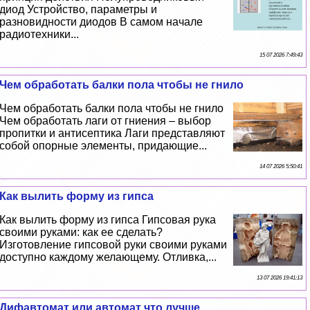
диод Устройство, параметры и
разновидности диодов В самом начале
радиотехники...
15 07 2026 7:49:43
Чем обработать балки пола чтобы не гнило
Чем обработать балки пола чтобы не гнило
Чем обработать лаги от гниения – выбор
пропитки и антисептика Лаги представляют
собой опopные элементы, придающие...
14 07 2026 5:50:41
Как вылить форму из гипса
Как вылить форму из гипса Гипсовая рука
своими руками: как ее сделать?
Изготовление гипсовой руки своими руками
доступно каждому желающему. Отливка,...
13 07 2026 19:41:13
Дифавтомат или автомат что лучше