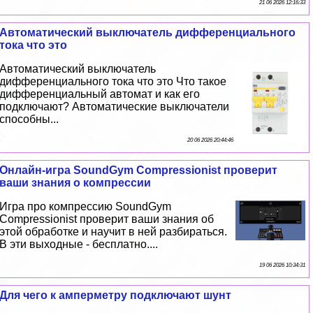
21 06 2026 12:16:33
Автоматический выключатель дифференциального
тока что это
Автоматический выключатель
дифференциального тока что это Что такое
дифференциальный автомат и как его
подключают? Автоматические выключатели
способны...
20 06 2026 20:44:46
Онлайн-игра SoundGym Compressionist проверит
ваши знания о компрессии
Игра про компрессию SoundGym
Compressionist проверит ваши знания об
этой обработке и научит в ней разбираться.
В эти выходные - бесплатно....
19 06 2026 10:34:31
Для чего к амперметру подключают шунт