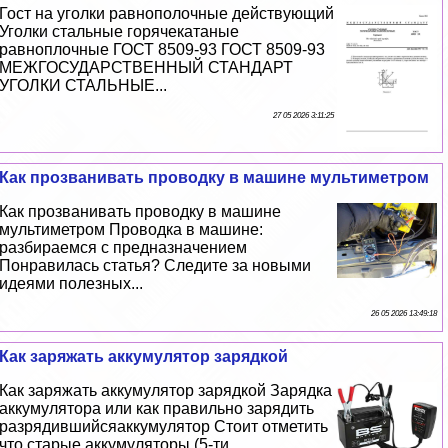
Гост на уголки равнополочные действующий
Уголки стальные горячекатаные
равноплочные ГОСТ 8509-93 ГОСТ 8509-93
МЕЖГОСУДАРСТВЕННЫЙ СТАНДАРТ
УГОЛКИ СТАЛЬНЫЕ...
27 05 2026 3:11:25
Как прозванивать проводку в машине мультиметром
Как прозванивать проводку в машине
мультиметром Проводка в машине:
разбираемся с предназначением
Понравилась статья? Следите за новыми
идеями полезных...
26 05 2026 13:49:18
Как заряжать аккумулятор зарядкой
Как заряжать аккумулятор зарядкой Зарядка
аккумулятора или как правильно зарядить
разрядившийсяаккумулятор Стоит отметить
что старые аккумуляторы (5-ти...