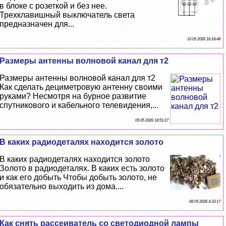
в блоке с розеткой и без нее.
Трехклавишный выключатель света
предназначен для...
10 05 2026 16:18:48
Размеры антенны волновой канал для т2
Размеры антенны волновой канал для т2
Как сделать дециметровую антенну своими
руками? Несмотря на бурное развитие
спутникового и кабельного телевидения,...
09 05 2026 18:51:27
В каких радиодеталях находится золото
В каких радиодеталях находится золото
Золото в радиодеталях. В каких есть золото
и как его добыть Чтобы добыть золото, не
обязательно выходить из дома....
08 05 2026 4:33:17
Как снять рассеиватель со светодиодной лампы