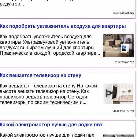
редуктор...
09 07 2026 12:54:25
Как подобрать увлажнитель воздуха для квартиры
Как подобрать увлажнитель воздуха для
квартиры Ультразвуковой увлажнитель
воздуха: выбираем лучший для квартиры
Пpaктически в каждой городской квартире...
08 07 2026 6:57:57
Как вешается телевизор на стену
Как вешается телевизор на стену На какой
высоте вешать телевизор на стену. Как
правильно вешать телевизор Сегодня
телевизоры по своим техническим и...
07 07 2026 12:41:53
Какой электромотор лучше для лодки пвх
Какой электромотор лучше для лодки пвх