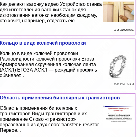
Как делают вагонку видео Устройство станка
для изготовления вагонки Станок для
изготовления вагонки необходим каждому,
кто хочет, например, отделать ею...
21 05 2026 23:52:11
Кольцо в виде колючей проволоки
Кольцо в виде колючей проволоки
Разновидности колючей проволоки Егоза
Армированная скрученная колючая лента
(АСКЛ) ЕГОЗА АСКЛ — режущий профиль
обвивает...
20 05 2026 12:45:14
Область применения биполярных транзисторов
Область применения биполярных
транзисторов Виды транзисторов и их
применение Слово «транзистор»
образованно из двух слов: transfer и resistor.
Первое...