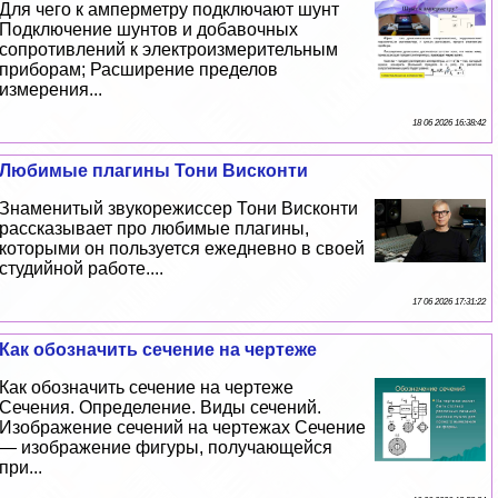
Для чего к амперметру подключают шунт
Подключение шунтов и добавочных
сопротивлений к электроизмерительным
приборам; Расширение пределов
измерения...
18 06 2026 16:38:42
Любимые плагины Тони Висконти
Знаменитый звукорежиссер Тони Висконти
рассказывает про любимые плагины,
которыми он пользуется ежедневно в своей
студийной работе....
17 06 2026 17:31:22
Как обозначить сечение на чертеже
Как обозначить сечение на чертеже
Сечения. Определение. Виды сечений.
Изображение сечений на чертежах Сечение
— изображение фигуры, получающейся
при...