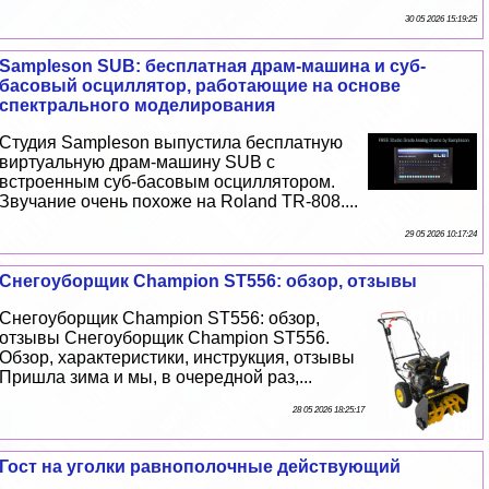
30 05 2026 15:19:25
Sampleson SUB: бесплатная драм-машина и суб-
басовый осциллятор, работающие на основе
спектрального моделирования
Студия Sampleson выпустила бесплатную
виртуальную драм-машину SUB с
встроенным суб-басовым осциллятором.
Звучание очень похоже на Roland TR-808....
29 05 2026 10:17:24
Снегоуборщик Champion ST556: обзор, отзывы
Снегоуборщик Champion ST556: обзор,
отзывы Снегоуборщик Champion ST556.
Обзор, хаpaктеристики, инструкция, отзывы
Пришла зима и мы, в очередной раз,...
28 05 2026 18:25:17
Гост на уголки равнополочные действующий