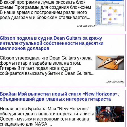
В какой программе лучше рисовать блок
схемы Программы для создания блок-схем
В наше время с построением различного
рода диаграмм и блок-схем сталкивается...
13 06 2026 9:37:14
Gibson подала в суд на Dean Guitars за кражу
интеллектуальной собственности на десятки
миллионов долларов
Gibson утверждает, что Dean Guitars украла
формы гитар и заpaбатывала на этом.
Гитарный гигант подал иск в суд и
собирается взыскать убытки с Dean Guitars....
12 06 2026 1:44:53
Брайан Мэй выпустил новый сингл «New Horizons»,
объединивший два главных интереса гитариста
Новая песня Брайана Мэя "New Horizons"
объединяет два главных интереса гитариста
Queen - музыку и астрономию, и написана
специально для NASA....