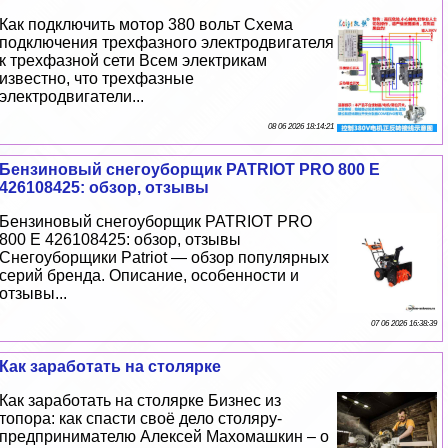
Как подключить мотор 380 вольт Схема
подключения трехфазного электродвигателя
к трехфазной сети Всем электрикам
известно, что трехфазные
электродвигатели...
08 06 2026 18:14:21
Бензиновый снегоуборщик PATRIOT PRO 800 E
426108425: обзор, отзывы
Бензиновый снегоуборщик PATRIOT PRO
800 E 426108425: обзор, отзывы
Снегоуборщики Patriot — обзор популярных
серий бренда. Описание, особенности и
отзывы...
07 06 2026 16:38:39
Как заработать на столярке
Как заработать на столярке Бизнес из
топора: как спасти своё дело столяру-
предпринимателю Алексей Махомашкин – о