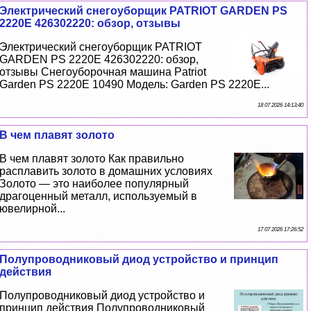
Электрический снегоуборщик PATRIOT GARDEN PS
2220Е 426302220: обзор, отзывы
Электрический снегоуборщик PATRIOT
GARDEN PS 2220Е 426302220: обзор,
отзывы Снегоуборочная машина Patriot
Garden PS 2220Е 10490 Модель: Garden PS 2220Е...
18 07 2026 14:13:40
В чем плавят золото
В чем плавят золото Как правильно
расплавить золото в домашних условиях
Золото — это наиболее популярный
драгоценный металл, используемый в
ювелирной...
17 07 2026 17:26:52
Полупроводниковый диод устройство и принцип
действия
Полупроводниковый диод устройство и
принцип действия Полупроводниковый