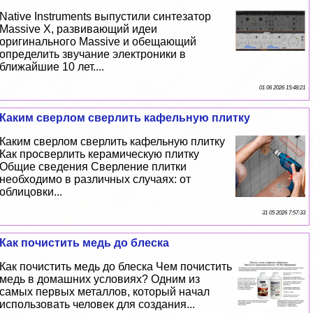
Native Instruments выпустили синтезатор
Massive X, развивающий идеи
оригинального Massive и обещающий
определить звучание электроники в
ближайшие 10 лет....
01 06 2026 15:48:21
Каким сверлом сверлить кафельную плитку
Каким сверлом сверлить кафельную плитку
Как просверлить керамическую плитку
Общие сведения Сверление плитки
необходимо в различных случаях: от
облицовки...
31 05 2026 7:57:33
Как почистить медь до блеска
Как почистить медь до блеска Чем почистить
медь в домашних условиях? Одним из
самых первых металлов, который начал
использовать человек для создания...