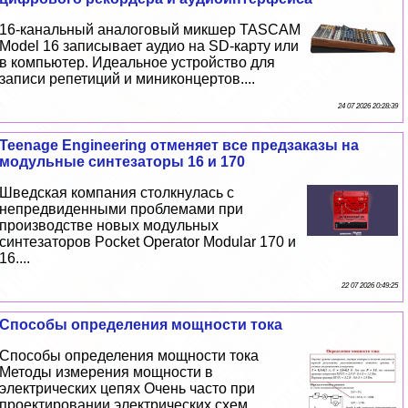
16-кaнaльный аналоговый микшер TASCAM
Model 16 записывает аудио на SD-карту или
в компьютер. Идеальное устройство для
записи репетиций и миниконцертов....
24 07 2026 20:28:39
Teenage Engineering отменяет все предзаказы на
модульные синтезаторы 16 и 170
Шведская компания столкнулась с
непредвиденными проблемами при
производстве новых модульных
синтезаторов Pocket Operator Modular 170 и
16....
22 07 2026 0:49:25
Способы определения мощности тока
Способы определения мощности тока
Методы измерения мощности в
электрических цепях Очень часто при
проектировании электрических схем