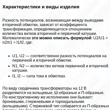
Хаpaктеристики и виды изделия
Разность потенциалов, возникающая между выводами
вторичной обмотки, зависит от коэффициента
трaнcформации, определяющегося отношением
количества витков вторичной и первичной катушки.
Математически
это можно описать формулой
: U2/U1 =
n2/n1 = I1/I2, где:
U1, U2 — соответственно разность потенциалов на
первичной и вторичной обмотке.
N1, N2 — количество витков первичной и вторичной
катушки.
I1, I2 — сила тока в обмотках.
По виду сердечника трaнcформаторы на 12 В
разделяются на кольцевые, Ш-образные и П-образные.
По конструктивному же исполнению они бывают:
броневыми, стержневыми и тороидальными
(кольцевыми). Стержневой тип собирается из П-образных