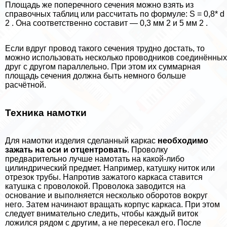
Площадь же поперечного сечения можно взять из
справочных таблиц или рассчитать по формуле: S = 0,8* d
2 . Она соответственно составит — 0,3 мм 2 и 5 мм 2 .
Если вдруг провод такого сечения трудно достать, то
можно использовать несколько проводников соединённых
друг с другом параллельно. При этом их суммарная
площадь сечения должна быть немного больше
расчётной.
Техника намотки
Для намотки изделия сделанный каркас
необходимо
зажать на оси и отцентровать
. Проволку
предварительно лучше намотать на какой-либо
цилиндрический предмет. Например, катушку ниток или
отрезок трубы. Напротив зажатого каркаса ставится
катушка с проволокой. Проволока заводится на
основание и выполняется несколько оборотов вокруг
него. Затем начинают вращать корпус каркаса. При этом
следует внимательно следить, чтобы каждый виток
ложился рядом с другим, а не пересекал его. После