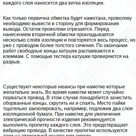
каждого слоя наносится два витка изоляции.
Как только первична обмотка будет намотана, проволоку
необходимо вывести в сторону для формирования
вывода. Остаток проволоки отрезается. Перед
нанесением вторичной обмотки прокладывается
несколько слоёв изоляции и повторяется весь процесс, но
уже с проводом более толстого сечения. По окончании
работ свободные концы катушек распаиваются к
клеммам. С помощью тестера катушки проверяются на
разрыв.
Существуют некоторые нюансы при намотке которые
желательно знать. Во время намотки может случайно
порваться провод. В этом случае понадобится зачистить
оборванные концы, скрутить их и спаять. Место пайки
тщательно заизолировать, например, подложив два слоя
изоляционной бумаги. При намотке для увеличения
электрической прочности изделия рекомендуется
выполнять пропитку каждого слоя. Это предотвращает
вибрацию провода. В качестве пропитки используются
лаки на эпоксидной основе или акриле.