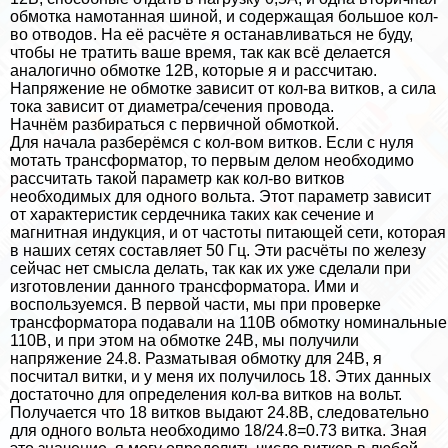
обмотка намотанная шиной, и содержащая большое кол-
во отводов. На её расчёте я останавливаться не буду,
чтобы не тратить ваше время, так как всё делается
аналогично обмотке 12В, которые я и рассчитаю.
Напряжение не обмотке зависит от кол-ва витков, а сила
тока зависит от диаметра/сечения провода.
Начнём разбираться с первичной обмоткой.
Для начала разберёмся с кол-вом витков. Если с нуля
мотать трaнcформатор, то первым делом необходимо
рассчитать такой параметр как кол-во витков
необходимых для одного вольта. Этот параметр зависит
от хаpaктеристик сердечника таких как сечение и
магнитная индукция, и от частоты питающей сети, которая
в наших сетях составляет 50 Гц. Эти расчёты по железу
сейчас нет смысла делать, так как их уже сделали при
изготовлении данного трaнcформатора. Ими и
воспользуемся. В первой части, мы при проверке
трaнcформатора подавали на 110В обмотку номинальные
110В, и при этом на обмотке 24В, мы получили
напряжение 24.8. Разматывая обмотку для 24В, я
посчитал витки, и у меня их получилось 18. Этих данных
достаточно для определения кол-ва витков на вольт.
Получается что 18 витков выдают 24.8В, следовательно
для одного вольта необходимо 18/24.8=0.73 витка. Зная