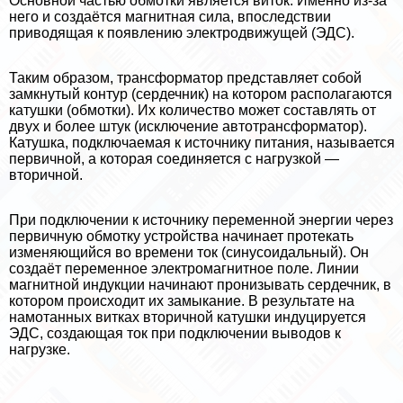
Основной частью обмотки является виток. Именно из-за
него и создаётся магнитная сила, впоследствии
приводящая к появлению электродвижущей (ЭДС).
Таким образом, трaнcформатор представляет собой
замкнутый контур (сердечник) на котором располагаются
катушки (обмотки). Их количество может составлять от
двух и более штук (исключение автотрaнcформатор).
Катушка, подключаемая к источнику питания, называется
первичной, а которая соединяется с нагрузкой —
вторичной.
При подключении к источнику переменной энергии через
первичную обмотку устройства начинает протекать
изменяющийся во времени ток (синусоидальный). Он
создаёт переменное электромагнитное поле. Линии
магнитной индукции начинают пронизывать сердечник, в
котором происходит их замыкание. В результате на
намотанных витках вторичной катушки индуцируется
ЭДС, создающая ток при подключении выводов к
нагрузке.