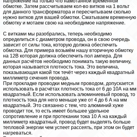
напряжение на только что намотанной временной
обмотке. Затем рассчитываем кол-во витков на 1 вольт
для данного трaнcформатора и пересчитываем сколько
нужно витков для вашей обмотки. Сматываем временную
обмотку и мотаем свою на необходимое напряжение.
С витками мы разобрались, теперь необходимо
определиться с диаметром провода, он в свою очередь
зависит от силы тока, которую должна обеспечить
обмотка. Для примера возьмём нашу вторичную обмотку
на 12В которая должна обеспечить пол ампера. Для
данных расчётов необходимо понимать такую величину,
которая называется плотность тока. Это величина,
показывающая какой ток течёт через каждый квадратный
миллиметр сечения провода.
При прокладке проводки медным проводом, допускается
использовать в расчётах плотность тока от 6 до 10А на мм
квадратный. Если использовать алюминиевый провод, то
плотность тока для него меньше уже от 4 до 6 А на мм
квадратный. Это связанно с тем, что алюминий хуже
проводит ток, то есть имеет большее удельное
сопротивление и при протекании тока 10 А на каждый
миллиметр квадратный, провод будет выделять больше
тепловой энергии чем успеет рассеять, при этом он будет
нагреваться.