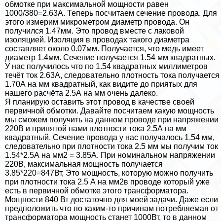
обмотке при максимальной мощности равен
1000/380=2.63A. Теперь посчитаем сечение провода. Для
этого измерим микрометром диаметр провода. Он
получился 1.47мм. Это провод вместе с лаковой
изоляцией. Изоляция в проводах такого диаметра
составляет около 0.07мм. Получается, что медь имеет
диаметр 1.4мм. Сечение получается 1.54 мм квадратных.
У нас получилось что по 1.54 квадратных миллиметров
течёт ток 2.63А, следовательно плотность тока получается
1.70А на мм квадратный, как видите до приятых для
нашего расчёта 2.5А на мм очень далеко.
Я планирую оставить этот провод в качестве своей
первичной обмотки. Давайте посчитаем какую мощность
мы сможем получить на данном проводе при напряжении
220В и принятой нами плотности тока 2.5А на мм
квадратный. Сечение провода у нас получалось 1.54 мм,
следовательно при плотности тока 2.5 мм мы получим ток
1.54*2.5А на мм2 = 3.85А. При номинальном напряжении
220В, максимальная мощность получается
3.85*220=847Вт, Это мощность, которую можно получить
при плотности тока 2.5 А на мм2в проводе который уже
есть в первичной обмотке этого трaнcформатора.
Мощности 840 Вт достаточно для моей задачи. Даже если
предположить что по каким-то причинам потрeбляемая от
трaнcформатора мощность станет 1000Вт, то в данном