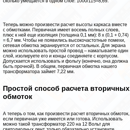
сколько умещается в одном слое: 1000/115=8,69.
Теперь можно произвести расчет высоты каркаса вместе
с обмотками. Первичная имеет восемь полных слоев,
плюс к ней еще изоляция (толщина 0,1 мм): 8 х (0,1 + 0,74)
= 6,7 мм. Чтобы не появились высокочастотные помехи,
сетевая обмотка экранируется от остальных. Для экрана
можно использовать простой провод – наматываете один
слой, изолируете его и концы соединяете с корпусом.
Допускается использовать и фольгу (конечно, она должна
быть прочной). В общем, первичная обмотка нашего
трaнcформатора займет 7,22 мм.
Простой способ расчета вторичных
обмоток
А теперь о том, как произвести расчет вторичных обмоток,
если первичная уже имеется или готова. Использовать
можно такой трaнcформатор 220 на 12 Вольт для
светодиодных лент, только обязательно установите