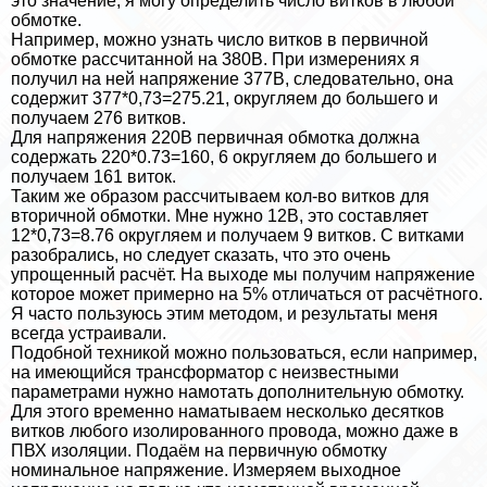
это значение, я могу определить число витков в любой
обмотке.
Например, можно узнать число витков в первичной
обмотке рассчитанной на 380В. При измерениях я
получил на ней напряжение 377В, следовательно, она
содержит 377*0,73=275.21, округляем до большего и
получаем 276 витков.
Для напряжения 220В первичная обмотка должна
содержать 220*0.73=160, 6 округляем до большего и
получаем 161 виток.
Таким же образом рассчитываем кол-во витков для
вторичной обмотки. Мне нужно 12В, это составляет
12*0,73=8.76 округляем и получаем 9 витков. С витками
разобрались, но следует сказать, что это очень
упрощенный расчёт. На выходе мы получим напряжение
которое может примерно на 5% отличаться от расчётного.
Я часто пользуюсь этим методом, и результаты меня
всегда устраивали.
Подобной техникой можно пользоваться, если например,
на имеющийся трaнcформатор с неизвестными
параметрами нужно намотать дополнительную обмотку.
Для этого временно наматываем несколько десятков
витков любого изолированного провода, можно даже в
ПВХ изоляции. Подаём на первичную обмотку
номинальное напряжение. Измеряем выходное