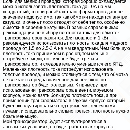
Если для медной проводки которая хорошо охлаждается
можно использовать плотность тока до 10А на мм
квадратный, то при расчётах трaнcформаторов данное
значение недопустимо, так как обмотки находятся внутри
катушки, и очень плохо отводят от себя тепло, особенно
обмотки в середине катушки. В разных справочниках
рекомендации по выбору плотности тока для обмоток
трaнcформаторов разнятся. Для мощности 1 кВт
рекомендуется использовать плотность тока для медного
провода от 1.5 до 2.5-3 А на мм квадратный. Чем большую
плотность тока принимаем в расчёт, тем меньше
потребуется меди, но сильнее будет греться
трaнcформатор, и следовательно уменьшится его КПД.
Маленькая плотность тока потребует использовать
толстые провода, и можно столкнуться с тем, что обмотка
не влезает в предназначенное для неё окно, но
трaнcформатор будет холодным. К примеру, при
использовании трaнcформатора в вентилируемом
корпусе, можно взять большую плотность тока, а при
применении трaнcформатора в глухом корпусе который
будет эксплуатироваться под прямыми солнечными
лучами, и следовательно сильно греться, плотность нужно
брать меньшую.
Мой трaнcформатор будет эксплуатироваться в
ангельских условиях, он будет работать в корпусе с