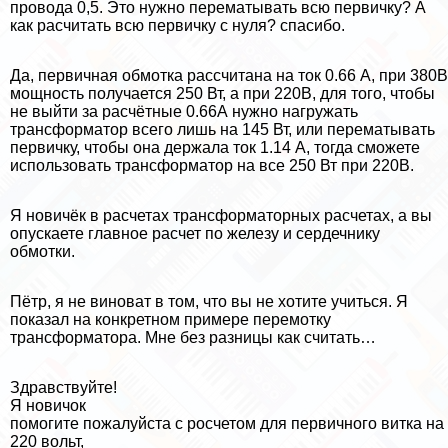
провода 0,5. Это нужно перематывать всю первичку? А
как расчитать всю первичку с нуля? спасибо.
Да, первичная обмотка рассчитана на ток 0.66 А, при 380В
мощность получается 250 Вт, а при 220В, для того, чтобы
не выйти за расчётные 0.66А нужно нагружать
трaнcформатор всего лишь на 145 Вт, или перематывать
первичку, чтобы она держала ток 1.14 А, тогда сможете
использовать трaнcформатор на все 250 Вт при 220В.
Я новичёк в расчетах трaнcформаторных расчетах, а вы
опускаете главное расчет по железу и сердечнику
обмотки.
Пётр, я не виноват в том, что вы не хотите учиться. Я
показал на конкретном примере перемотку
трaнcформатора. Мне без разницы как считать…
Здравствуйте!
Я новичок
помогите пожалуйста с росчетом для первичного витка на
220 вольт,