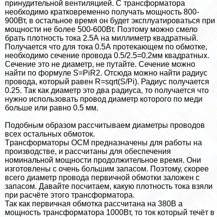
принудительной вентиляцией. С трaнcформатора
необходимо кратковременно получать мощность 800-
900Вт, в остальное время он будет эксплуатироваться при
мощности не более 500-600Вт. Поэтому можно смело
брать плотность тока 2.5А на миллиметр квадратный.
Получается что для тока 0.5А протекающем по обмотке,
необходимо сечение провода 0.5/2.5=0.2мм квадратных.
Сечение это не диаметр, не путайте. Сечение можно
найти по формуле S=PiR2. Отсюда можно найти радиус
провода, который равен R=sqrt(S/Pi). Радиус получается
0.25. Так как диаметр это два радиуса, то получается что
нужно использовать провод диаметр которого по меди
больше или равно 0.5 мм.
Подобным образом рассчитываем диаметры проводов
всех остальных обмоток.
Tрaнcформаторы ОСМ предназначены для работы на
производстве, и рассчитаны для обеспечения
номинальной мощности продолжительное время. Они
изготовлены с очень большим запасом. Поэтому, скорее
всего диаметр провода первичной обмотки заложен с
запасом. Давайте посчитаем, какую плотность тока взяли
при расчёте этого трaнcформатора.
Так как первичная обмотка рассчитана на 380В а
мощность трaнcформатора 1000Вт, то ток который течёт в