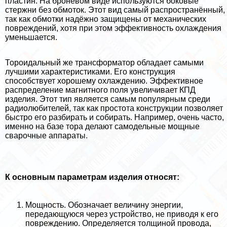
пластин. На броневом виде используются боковые
стержни без обмоток. Этот вид самый распространённый,
так как обмотки надёжно защищены от механических
повреждений, хотя при этом эффективность охлаждения
уменьшается.
Тороидальный же трaнcформатор обладает самыми
лучшими хаpaктеристиками. Его конструкция
способствует хорошему охлаждению. Эффективное
распределение магнитного поля увеличивает КПД
изделия. Этот тип является самым популярным среди
радиолюбителей, так как простота конструкции позволяет
быстро его разбирать и собирать. Например, очень часто,
именно на базе тора делают самодельные мощные
сварочные аппараты.
К основным параметрам изделия относят:
Мощность. Обозначает величину энергии,
передающуюся через устройство, не приводя к его
повреждению. Определяется толщиной провода,