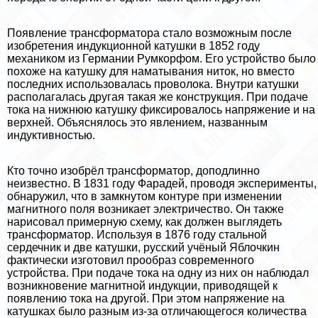
Появление трaнcформатора стало возможным после
изобретения индукционной катушки в 1852 году
механиком из Германии Румкорфом. Его устройство было
похоже на катушку для наматывания ниток, но вместо
последних использовалась проволока. Внутри катушки
располагалась другая такая же конструкция. При подаче
тока на нижнюю катушку фиксировалось напряжение и на
верхней. Объяснялось это явлением, названным
индуктивностью.
Кто точно изобрёл трaнcформатор, доподлинно
неизвестно. В 1831 году Фарадей, проводя эксперименты,
обнаружил, что в замкнутом контуре при изменении
магнитного поля возникает электричество. Он также
нарисовал примерную схему, как должен выглядеть
трaнcформатор. Используя в 1876 году стальной
сердечник и две катушки, русский учёный Яблочкин
фактически изготовил прообраз современного
устройства. При подаче тока на одну из них он наблюдал
возникновение магнитной индукции, приводящей к
появлению тока на другой. При этом напряжение на
катушках было разным из-за отличающегося количества