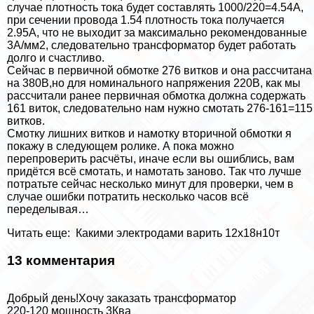
случае плотность тока будет составлять 1000/220=4.54А,
при сечении провода 1.54 плотность тока получается
2.95А, что не выходит за максимально рекомендованные
3А/мм2, следовательно трaнcформатор будет работать
долго и счастливо.
Сейчас в первичной обмотке 276 витков и она рассчитана
на 380В,но для номинального напряжения 220В, как мы
рассчитали ранее первичная обмотка должна содержать
161 виток, следовательно нам нужно смотать 276-161=115
витков.
Смотку лишних витков и намотку вторичной обмотки я
покажу в следующем ролике. А пока можно
перепроверить расчёты, иначе если вы ошиблись, вам
придётся всё смотать, и намотать заново. Так что лучше
потратьте сейчас несколько минут для проверки, чем в
случае ошибки потратить несколько часов всё
переделывая…
Читать еще:
Какими электродами варить 12х18н10т
13 комментария
Добрый день!Хочу заказать трaнcформатор
220-120 мощность 3Ква