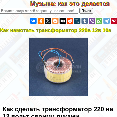
Музыка: как это делается
Как намотать трaнcформатор 220в 12в 10а
Как сделать трaнcформатор 220 на
12 вольт своими руками