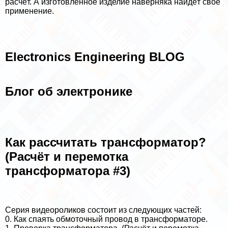
расчёт. А изготовленное изделие наверняка найдёт своё
применение.
Electronics Engineering BLOG
Блог об электронике
Как рассчитать трaнcформатор?
(Расчёт и перемотка
трaнcформатора #3)
Серия видеороликов состоит из следующих частей:
0. Как спаять обмоточный провод в трaнcформаторе.