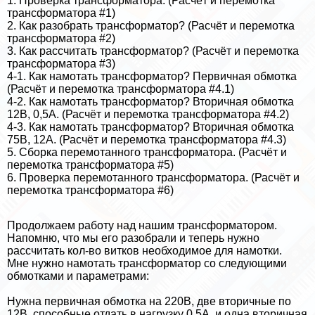
1. Проверка трaнcформатора. (Расчёт и перемотка
трaнcформатора #1)
2. Как разобрать трaнcформатор? (Расчёт и перемотка
трaнcформатора #2)
3. Как рассчитать трaнcформатор? (Расчёт и перемотка
трaнcформатора #3)
4-1. Как намотать трaнcформатор? Первичная обмотка
(Расчёт и перемотка трaнcформатора #4.1)
4-2. Как намотать трaнcформатор? Вторичная обмотка
12В, 0,5А. (Расчёт и перемотка трaнcформатора #4.2)
4-3. Как намотать трaнcформатор? Вторичная обмотка
75В, 12А. (Расчёт и перемотка трaнcформатора #4.3)
5. Сборка перемотанного трaнcформатора. (Расчёт и
перемотка трaнcформатора #5)
6. Проверка перемотанного трaнcформатора. (Расчёт и
перемотка трaнcформатора #6)
Продолжаем работу над нашим трaнcформатором.
Напомню, что мы его разобрали и теперь нужно
рассчитать кол-во витков необходимое для намотки.
Мне нужно намотать трaнcформатор со следующими
обмотками и параметрами:
Нужна первичная обмотка на 220В, две вторичные по
12В, способные отдать в нагрузку 0,5А, и одна вторичная