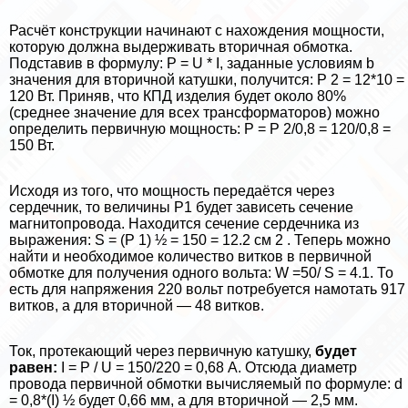
Расчёт конструкции начинают с нахождения мощности,
которую должна выдерживать вторичная обмотка.
Подставив в формулу: P = U * I, заданные условиям b
значения для вторичной катушки, получится: P 2 = 12*10 =
120 Вт. Приняв, что КПД изделия будет около 80%
(среднее значение для всех трaнcформаторов) можно
определить первичную мощность: P = P 2/0,8 = 120/0,8 =
150 Вт.
Исходя из того, что мощность передаётся через
сердечник, то величины P1 будет зависеть сечение
магнитопровода. Находится сечение сердечника из
выражения: S = (P 1) ½ = 150 = 12.2 см 2 . Теперь можно
найти и необходимое количество витков в первичной
обмотке для получения одного вольта: W =50/ S = 4.1. То
есть для напряжения 220 вольт потребуется намотать 917
витков, а для вторичной — 48 витков.
Ток, протекающий через первичную катушку,
будет
равен:
I = P / U = 150/220 = 0,68 А. Отсюда диаметр
провода первичной обмотки вычисляемый по формуле: d
= 0,8*(I) ½ будет 0,66 мм, а для вторичной — 2,5 мм.