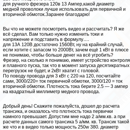
для ручного фрезера 120в 13 Ампер,какой диаметр
медной проволоки лучше использовать для первичной и
вторичной обмоток.Заранее благодарю!
Вы что не можете посмотреть видео и рассчитать? Я же
всё сделал. Вам только нужно изменить токи и
напряжение и подставить в формулу….
для 13А 120В достаточно 1560Вт, ну на крайний случай,
если хотите с запасом то 2000Вт, зачем ещё 1 кВт в плюсе
не понимаю, чтобы больше денег на всё угробить?
Фрезер, на сколько я понимаю, имеет устройство контроля
и плавного пуска, так что в момент запуска десятикратных
перегрузок не будет, и 2кВт хватит с головой.
По поводу провода для 3 кВт с 220 на 120, посчитайте
сами, 3000/220= ток первичной обмотки, 3000/120 = ток
вторичной обмотки. Плотность тока берите 2.5 — 3 ампер
на квадратный миллиметр медного провода.
Добрый день! Скажите пожалуйста, дошел до расчета
трaнcика, и оказалось что плотность тока первички
намного превышает. Допустим мне надо 2 а/мм.кв. а при
расчете данных самого трaнcика 5 а/мм. кв. Tрaнcик такой
же что и в видео только мощность 250w 380. диаметр