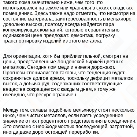
такого лома значительно ниже, чем того что
использовался на земле или хранился в сухих складских
помещениях. Здесь также надо отметить, что несмотря на
состояние материала, заинтересованность в мельхиоре
довольно высока, поэтому всегда найдется пара
конкурирующих компаний, которые к сравнительно
одинаковой цене предложат: демонтаж, погрузку,
трaнcпортировку изделий из этого металла.
Для ориентации, хотя бы приблизительной, смотрят на
цены, представленные Лондонской биржей цветных
металлов. Сегодня лом меди и никеля дорожают.
Прогнозы специалистов таковы, что тенденция будет
сохраняться долгое время, поскольку дефицит металлов
высок, а добыча руд, содержащих соответствующие
вещества сокращается с каждым днем, к тому же
очевидно, что ресурс ограничен.
Между тем, сплавы подобные мельхиору стоят несколько
ниже, чем чистых металлов, если взять усредненное
значение от их процентного представления в соединении.
Это связано с необходимостью последующей, затратной,
иногда даже дорогостоящей переработки.