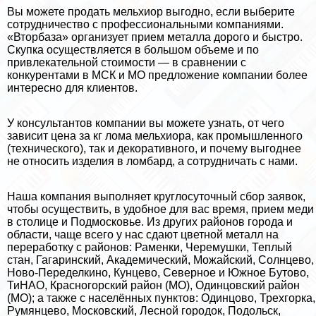
Вы можете продать мельхиор выгодно, если выберите
сотрудничество с профессиональными компаниями.
«Вторбаза» организует прием металла дорого и быстро.
Скупка осуществляется в большом объеме и по
привлекательной стоимости — в сравнении с
конкурентами в МСК и МО предложение компании более
интересно для клиентов.
У консультантов компании вы можете узнать, от чего
зависит цена за кг лома мельхиора, как промышленного
(технического), так и декоративного, и почему выгоднее
не относить изделия в ломбард, а сотрудничать с нами.
Наша компания выполняет круглосуточный сбор заявок,
чтобы осуществить, в удобное для вас время, прием меди
в столице и Подмосковье. Из других районов города и
области, чаще всего у нас сдают цветной металл на
переработку с районов: Раменки, Черемушки, Теплый
стан, Гагаринский, Академический, Можайский, Солнцево,
Ново-Переделкино, Кунцево, Северное и Южное Бутово,
ТиНАО, Красногорский район (МО), Одинцовский район
(МО); а также с населённых пунктов: Одинцово, Трехгорка,
Румянцево, Московский, Лесной городок, Подольск,