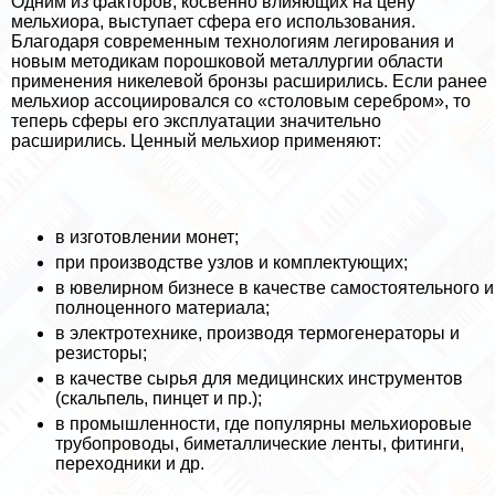
Одним из факторов, косвенно влияющих на цену
мельхиора, выступает сфера его использования.
Благодаря современным технологиям легирования и
новым методикам порошковой металлургии области
применения никелевой бронзы расширились. Если ранее
мельхиор ассоциировался со «столовым серебром», то
теперь сферы его эксплуатации значительно
расширились. Ценный мельхиор применяют:
в изготовлении монет;
при производстве узлов и комплектующих;
в ювелирном бизнесе в качестве самостоятельного и
полноценного материала;
в электротехнике, производя термогенераторы и
резисторы;
в качестве сырья для медицинских инструментов
(скальпель, пинцет и пр.);
в промышленности, где популярны мельхиоровые
трубопроводы, биметаллические ленты, фитинги,
переходники и др.