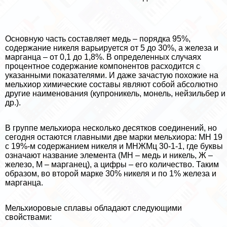
Основную часть составляет медь – порядка 95%,
содержание никеля варьируется от 5 до 30%, а железа и
марганца – от 0,1 до 1,8%. В определенных случаях
процентное содержание компонентов расходится с
указанными показателями. И даже зачастую похожие на
мельхиор химические составы являют собой абсолютно
другие наименования (купроникель, монель, нейзильбер и
др.).
В группе мельхиора несколько десятков соединений, но
сегодня остаются главными две марки мельхиора: MH 19
с 19%-м содержанием никеля и МНЖМц 30-1-1, где буквы
означают название элемента (MH – медь и никель, Ж –
железо, M – марганец), а цифры – его количество. Таким
образом, во второй марке 30% никеля и по 1% железа и
марганца.
Мельхиоровые сплавы обладают следующими
свойствами: