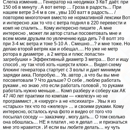
Слегка изменив… Генератор на неодимах 3 КвТ даёт. при
150 об в минуту . А вот ветер … Гроза в радость… При
нашем ветре 3-4 м в сек , увы 100 ватт в радость… /
повторяю многоточия вместо не нормативной лексики Вот
и интересно ,как то что с ветра поднял в 220 перевести и
комп не спалить… Кому интересно пишите , А мне
интересно , может ли автор статьи посоветовать мне и
всем моим друзьям по увлечению куда деть 7-8 волт это
при 3-4 мс ветра и токе 5-10 А . Смешно…? и мне тоже. Но
делаю второй ветряк как и обещал…. Но уже не метр
ротора в диаметре , а 2 метра и плюс лопасти»
загребушки » Эффективный диаметр 3 метра… Вот и ищу
способ , ну так чтоб хоть «шерсти клок»… Видел схему
блокинг генератора стартует с 3 вольт и дает минимум
зарядки акка. Попробую… Ув. автор , а что бы вы мне
посоветовали ? Что дальше? О себе , люблю работать
руками , но знаю ,что если работать головой , то руками
работать нужно меньше… Комп разберу и соберу как АК
47 /40 лет пpaктики по компам — «железу» но не
программист , я «хирург» а не «психиатр» . Увы я из
«старых» тех что по «железу» … и своими руками. Кому
интересно, осталось куча фото и видео от того что
посылал соседу — заказчику , могу дать… О том сколько
она обошлась… НЕ я платил , но я делал … и признаться
мне это нравится . И если вы любите делать… ну чуть