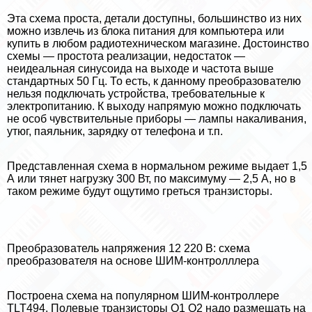
Эта схема проста, детали доступны, большинство из них
можно извлечь из блока питания для компьютера или
купить в любом радиотехническом магазине. Достоинство
схемы — простота реализации, недостаток —
неидеальная синусоида на выходе и частота выше
стандартных 50 Гц. То есть, к данному преобразователю
нельзя подключать устройства, требовательные к
электропитанию. К выходу напрямую можно подключать
не особ чувствительные приборы — лампы накаливания,
утюг, паяльник, зарядку от телефона и т.п.
Представленная схема в нормальном режиме выдает 1,5
А или тянет нагрузку 300 Вт, по максимуму — 2,5 А, но в
таком режиме будут ощутимо греться транзисторы.
Преобразователь напряжения 12 220 В: схема
преобразователя на основе ШИМ-контролллера
Построена схема на популярном ШИМ-контроллере
TLT494. Полевые транзисторы Q1 Q2 надо размещать на