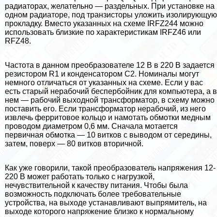
радиаторах, желательно — раздельных. При установке на
одном радиаторе, под транзисторы уложить изолирующую
прокладку. Вместо указанных на схеме IRFZ244 можно
использовать близкие по хаpaктеристикам IRFZ46 или
RFZ48.
Частота в данном преобразователе 12 В в 220 В задается
резистором R1 и конденсатором C2. Номиналы могут
немного отличаться от указанных на схеме. Если у вас
есть старый нерабочий беспербойник для компьютера, а в
нем — рабочий выходной трaнcформатор, в схему можно
поставить его. Если трaнcформатор нерабочий, из него
извлечь ферритовое кольцо и намотать обмотки медным
проводом диаметром 0,6 мм. Сначала мотается
первичная обмотка — 10 витков с выводом от середины,
затем, поверх — 80 витков вторичной.
Как уже говорили, такой преобразователь напряжения 12-
220 В может работать только с нагрузкой,
нечувствительной к качеству питания. Чтобы была
возможность подключать более требовательные
устройства, на выходе устанавливают выпрямитель, на
выходе которого напряжение близко к нормальному