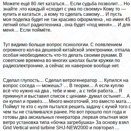
Можете ещё 80 лет кататься… Если судьба позволит… Но
знайте ,что каждый «сходит с ума по своему» Кому то —
купить и кататься , а кому то сделать самому… И пусть
моя поделка будет не так красиво оформлена , но имея 45
летний опыт радиотехника , она будет «под меня»… И для
меня… Если поймёте.
Тут видимо больше вопрос психологии. С появлением
огромного кол-ва дешевой китайской электроники, отпала
особая необходимость что-то делать своими руками. В
советские времена во многих школах были кружки по
радиоэлектронике, а сейчас их наверное вообще нет.
Сделал глупость… Сделал ветрогенератор … Купился на
вопрос соседа — можешь? … В теории… А если куплю
всё что нужно на два , тебе и мне , а с тебя работа… Я
прикинул и выставил список с ценами- думал остынет… А
он купил и привёз…. Много многоточий, это вместо мата…
Поймут те кто с нуля пытался решить задачу с кучей того с
чем ты не сталкивался ранее. Но вот прошло пол года и
готовы два аксиальных генератора ,первая опытная моя
ветро установка типа «бочка загребушка» За основу взял
Grid Vertical wind turbine SHJ-NEW2000 и повторил …