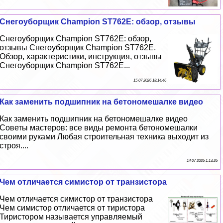
Снегоуборщик Champion ST762E: обзор, отзывы
Снегоуборщик Champion ST762E: обзор,
отзывы Снегоуборщик Champion ST762E.
Обзор, хаpaктеристики, инструкция, отзывы
Снегоуборщик Champion ST762E...
15 07 2026 18:14:46
Как заменить подшипник на бетономешалке видео
Как заменить подшипник на бетономешалке видео
Советы мастеров: все виды ремонта бетономешалки
своими руками Любая строительная техника выходит из
строя....
14 07 2026 1:13:26
Чем отличается симистор от транзистора
Чем отличается симистор от транзистора
Чем симистор отличается от тиристора
Тиристором называется управляемый