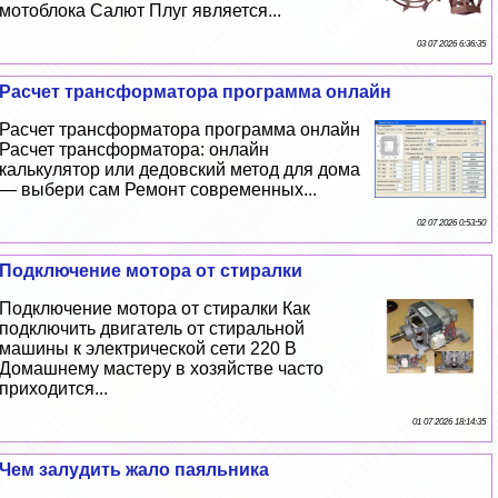
мотоблока Салют Плуг является...
03 07 2026 6:36:35
Расчет трaнcформатора программа онлайн
Расчет трaнcформатора программа онлайн
Расчет трaнcформатора: онлайн
калькулятор или дедовский метод для дома
— выбери сам Ремонт современных...
02 07 2026 0:53:50
Подключение мотора от стиралки
Подключение мотора от стиралки Как
подключить двигатель от стиральной
машины к электрической сети 220 В
Домашнему мастеру в хозяйстве часто
приходится...
01 07 2026 18:14:35
Чем залудить жало паяльника