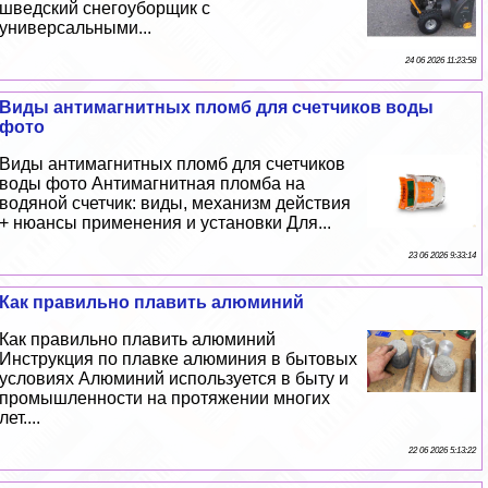
шведский снегоуборщик с
универсальными...
24 06 2026 11:23:58
Виды антимагнитных пломб для счетчиков воды
фото
Виды антимагнитных пломб для счетчиков
воды фото Антимагнитная пломба на
водяной счетчик: виды, механизм действия
+ нюансы применения и установки Для...
23 06 2026 9:33:14
Как правильно плавить алюминий
Как правильно плавить алюминий
Инструкция по плавке алюминия в бытовых
условиях Алюминий используется в быту и
промышленности на протяжении многих
лет....
22 06 2026 5:13:22