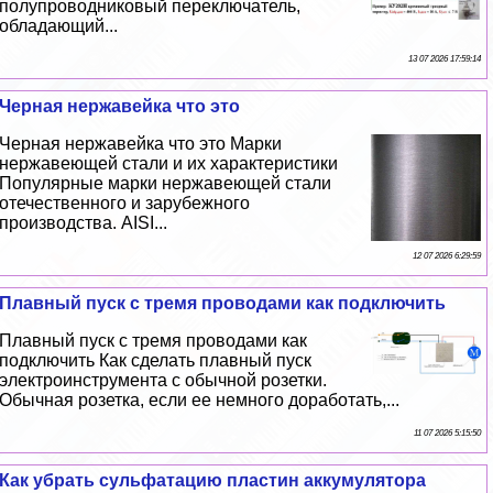
полупроводниковый переключатель,
обладающий...
13 07 2026 17:59:14
Черная нержавейка что это
Черная нержавейка что это Марки
нержавеющей стали и их хаpaктеристики
Популярные марки нержавеющей стали
отечественного и зарубежного
производства. AISI...
12 07 2026 6:29:59
Плавный пуск с тремя проводами как подключить
Плавный пуск с тремя проводами как
подключить Как сделать плавный пуск
электроинструмента с обычной розетки.
Обычная розетка, если ее немного доработать,...
11 07 2026 5:15:50
Как убрать сульфатацию пластин аккумулятора