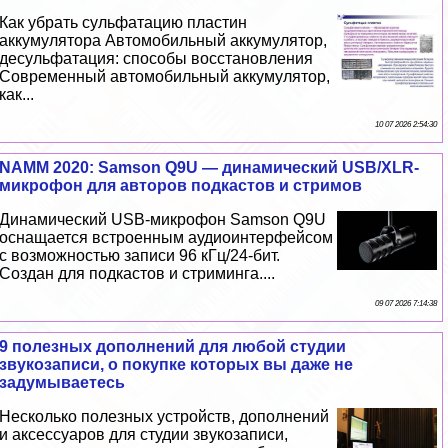
Как убрать сульфатацию пластин
аккумулятора Автомобильный аккумулятор,
десульфатация: способы восстановления
Современный автомобильный аккумулятор,
как...
10 07 2026 2:54:30
NAMM 2020: Samson Q9U — динамический USB/XLR-
микрофон для авторов подкастов и стримов
Динамический USB-микрофон Samson Q9U
оснащается встроенным аудиоинтерфейсом
с возможностью записи 96 кГц/24-бит.
Создан для подкастов и стриминга....
09 07 2026 7:14:38
9 полезных дополнений для любой студии
звукозаписи, о покупке которых вы даже не
задумываетесь
Несколько полезных устройств, дополнений
и аксессуаров для студии звукозаписи,