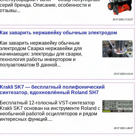
серий бренда. Описание, особенности и
отзывы...
30 07 2026 17:10:27
Как заварить нержавейку обычным электродом
Как заварить нержавейку обычным
электродом Сварка нержавейки для
начинающих: электроды для сварки,
технология работы инвертором и
полуавтоматом В данной...
29 07 2026 6:14:19
Krakli SK7 — бесплатный полифонический
синтезатор, вдохновлённый Roland SH7
Бесплатный 12-голосный VST-синтезатор
Krakli SK7 основан на инструменте Roland с
необычной работой осцилляторов и рядом
интересных функций....
28 07 2026 1:48:47