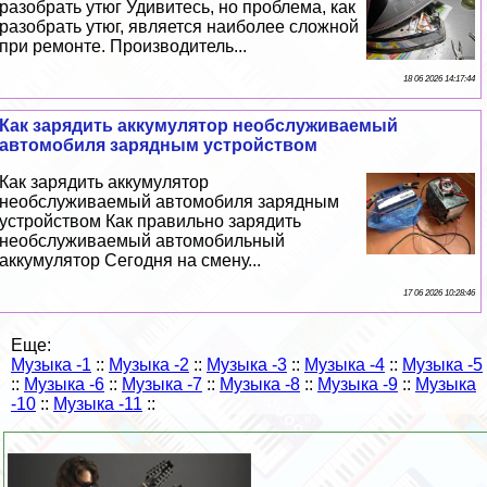
разобрать утюг Удивитесь, но проблема, как
разобрать утюг, является наиболее сложной
при ремонте. Производитель...
18 06 2026 14:17:44
Как зарядить аккумулятор необслуживаемый
автомобиля зарядным устройством
Как зарядить аккумулятор
необслуживаемый автомобиля зарядным
устройством Как правильно зарядить
необслуживаемый автомобильный
аккумулятор Сегодня на смену...
17 06 2026 10:28:46
Еще:
Музыка -1
::
Музыка -2
::
Музыка -3
::
Музыка -4
::
Музыка -5
::
Музыка -6
::
Музыка -7
::
Музыка -8
::
Музыка -9
::
Музыка
-10
::
Музыка -11
::