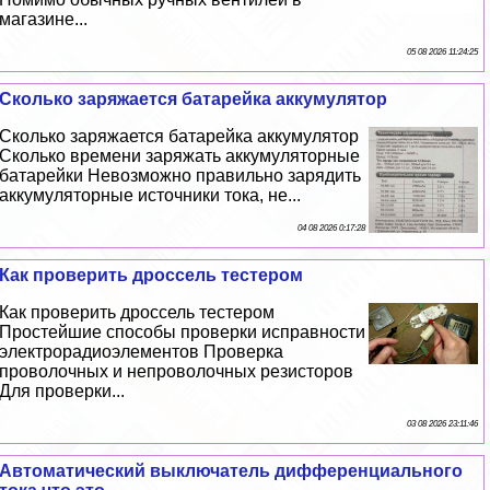
магазине...
05 08 2026 11:24:25
Сколько заряжается батарейка аккумулятор
Сколько заряжается батарейка аккумулятор
Сколько времени заряжать аккумуляторные
батарейки Невозможно правильно зарядить
аккумуляторные источники тока, не...
04 08 2026 0:17:28
Как проверить дроссель тестером
Как проверить дроссель тестером
Простейшие способы проверки исправности
электрорадиоэлементов Проверка
проволочных и непроволочных резисторов
Для проверки...
03 08 2026 23:11:46
Автоматический выключатель дифференциального