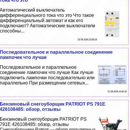
тока что это
Автоматический выключатель
дифференциального тока что это Что такое
дифференциальный автомат и как его
подключают? Автоматические выключатели
способны...
02 08 2026 23:58:18
Последовательное и параллельное соединение
лампочек что лучше
Последовательное и параллельное
соединение лампочек что лучше Как лучше
подключить лампочки последовательно или
параллельно При размещении сетевых...
01 08 2026 16:42:31
Бензиновый снегоуборщик PATRIOT PS 791E
426108485: обзор, отзывы
Бензиновый снегоуборщик PATRIOT PS
791E 426108485: обзор, отзывы
Снегоуборщики Patriot — обзор популярных