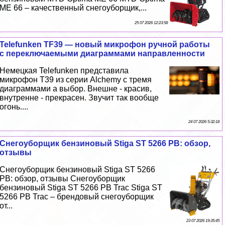
ME 66 – качественный снегоуборщик,...
25 07 2026 12:23:58
Telefunken TF39 — новый микрофон ручной работы
с переключаемыми диаграммами направленности
Немецкая Telefunken представила
микрофон T39 из серии Alchemy с тремя
диаграммами а выбор. Внешне - красив,
внутренне - прекрасен. Звучит так вообще
огонь....
24 07 2026 5:32:18
Снегоуборщик бензиновый Stiga ST 5266 PB: обзор,
отзывы
Снегоуборщик бензиновый Stiga ST 5266
PB: обзор, отзывы Снегоуборщик
бензиновый Stiga ST 5266 PB Trac Stiga ST
5266 PB Trac – брендовый снегоуборщик
от...
23 07 2026 19:35:45