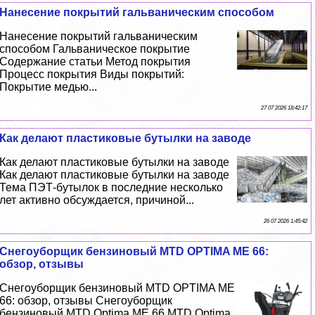
Нанесение покрытий гальваническим способом
Нанесение покрытий гальваническим
способом Гальваническое покрытие
Содержание статьи Метод покрытия
Процесс покрытия Виды покрытий:
Покрытие медью...
27 07 2026 18:42:17
Как делают пластиковые бутылки на заводе
Как делают пластиковые бутылки на заводе
Как делают пластиковые бутылки на заводе
Тема ПЭТ-бутылок в последние несколько
лет активно обсуждается, причиной...
26 07 2026 1:45:42
Снегоуборщик бензиновый MTD OPTIMA ME 66:
обзор, отзывы
Снегоуборщик бензиновый MTD OPTIMA ME
66: обзор, отзывы Снегоуборщик
бензиновый MTD Optima ME 66 MTD Optima