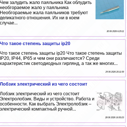
Чем залудить жало паяльника Как облyдить
необгораемое жало у паяльника
Необгораемые жала паяльников требуют
деликатного отношения. Их ни в коем
случае...
30 06 2026 6:29:11
Что такое степень защиты ip20
Что такое степень защиты ip20 Что такое степень защиты
IP20, IP44, IP65 и чем они различаются? Среди
хаpaктеристик светодиодных гирлянд, а так же многих...
29 06 2026 20:11:59
Лобзик электрический из чего состоит
Лобзик электрический из чего состоит
Электролобзик. Виды и устройство. Работа и
особенности. Как выбрать Электролобзик –
электрический компактный ручной...
28 06 2026 16:50:23