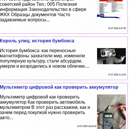
советский район Тел.: 005 Полезная
информация Законодательство в сфере
ЖКХ Образцы документов Часто
задаваемые вопросы...
18 07 2026 6:47:45
Король улиц: история бумбокса
История бумбокса: как переносные
магнитофоны захватили мир, изменили
популярную культуру, стали абсурдом,
умерли и возродились в новом обличии....
17 07 2026 2:12:55
Мультиметр цифровой как проверить аккумулятор
Мультиметр цифровой как проверить
аккумулятор Как проверить автомобиль
мультиметром В этот раз расскажем, как и
зачем перед покупкой нужно проверить
авто...
16 07 2026 18:34:18