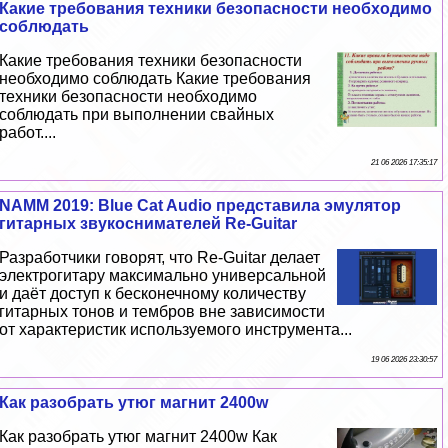
Какие требования техники безопасности необходимо
соблюдать
Какие требования техники безопасности
необходимо соблюдать Какие требования
техники безопасности необходимо
соблюдать при выполнении свайных
работ....
21 06 2026 17:35:17
NAMM 2019: Blue Cat Audio представила эмулятор
гитарных звукоснимателей Re-Guitar
Разработчики говорят, что Re-Guitar делает
электрогитару максимально универсальной
и даёт доступ к бесконечному количеству
гитарных тонов и тембров вне зависимости
от хаpaктеристик используемого инструмента...
19 06 2026 23:30:57
Как разобрать утюг магнит 2400w
Как разобрать утюг магнит 2400w Как