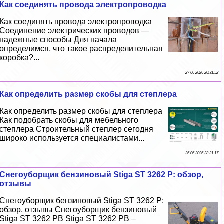
Как соединять провода электропроводка
Как соединять провода электропроводка
Соединение электрических проводов —
надежные способы Для начала
определимся, что такое распределительная
коробка?...
27 06 2026 20:31:52
Как определить размер скобы для степлера
Как определить размер скобы для степлера
Как подобрать скобы для мебельного
степлера Строительный степлер сегодня
широко используется специалистами...
26 06 2026 23:21:17
Снегоуборщик бензиновый Stiga ST 3262 P: обзор,
отзывы
Снегоуборщик бензиновый Stiga ST 3262 P:
обзор, отзывы Снегоуборщик бензиновый
Stiga ST 3262 PB Stiga ST 3262 PB –