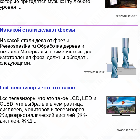
которые пригодятся музыканту любого
уровня....
08 07 2026 23:40:21
Из какой стали делают фрезы
Из какой стали делают фрезы
Pereosnastka.ru Обработка дерева и
металла Материалы, применяемые для
изготовления фрез, должны обладать
следующими...
07 07 2026 23:43:48
Lcd телевизоры что это такое
Lcd телевизоры что это такое LCD, LED и
OLED: что выбрать и в чём разница
дисплеев, мониторов и телевизоров
Жидкокристаллический дисплей (ЖК-
дисплей, ЖКД;...
06 07 2026 5:56:31