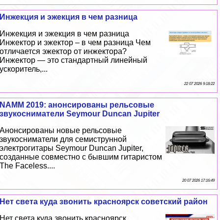
Инжекция и эжекция в чем разница
Инжекция и эжекция в чем разница
Инжектор и эжектор – в чем разница Чем
отличается эжектор от инжектора?
Инжектор — это стандартный линейный
ускоритель,...
22 07 2026 9:18:22
NAMM 2019: анонсированы рельсовые
звукосниматели Seymour Duncan Jupiter
Анонсированы новые рельсовые
звукосниматели для семиструнной
электрогитары Seymour Duncan Jupiter,
созданные совместно с бывшим гитаристом
The Faceless....
20 07 2026 17:16:49
Нет света куда звонить красноярск советский район
Нет света куда звонить красноярск