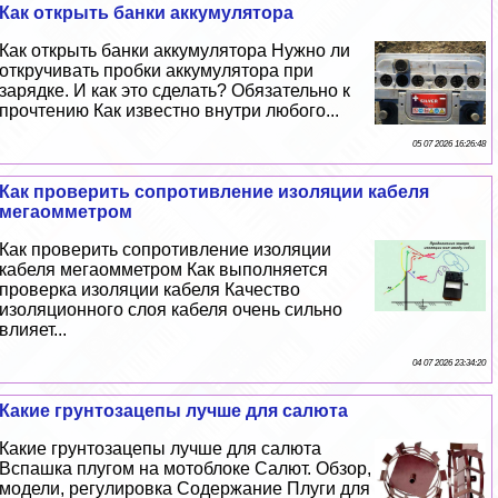
Как открыть банки аккумулятора
Как открыть банки аккумулятора Нужно ли
откручивать пробки аккумулятора при
зарядке. И как это сделать? Обязательно к
прочтению Как известно внутри любого...
05 07 2026 16:26:48
Как проверить сопротивление изоляции кабеля
мегаомметром
Как проверить сопротивление изоляции
кабеля мегаомметром Как выполняется
проверка изоляции кабеля Качество
изоляционного слоя кабеля очень сильно
влияет...
04 07 2026 23:34:20
Какие грунтозацепы лучше для салюта
Какие грунтозацепы лучше для салюта
Вспашка плугом на мотоблоке Салют. Обзор,
модели, регулировка Содержание Плуги для