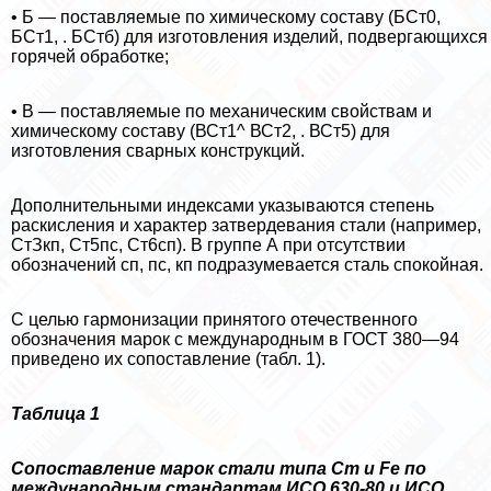
• Б — поставляемые по химическому составу (БСт0,
БСт1, . БСтб) для изготовления изделий, подвергающихся
горячей обработке;
• В — поставляемые по механическим свойствам и
химическому составу (ВСт1^ ВСт2, . ВСт5) для
изготовления сварных конструкций.
Дополнительными индексами указываются степень
раскисления и хаpaктер затверде­вания стали (например,
СтЗкп, Ст5пс, Ст6сп). В группе А при отсутствии
обозначений сп, пс, кп подразумевается сталь спокойная.
С целью гармонизации принятого отечественного
обозначения марок с международным в ГОСТ 380—94
приведено их сопоставление (табл. 1).
Таблица 1
Сопоставление марок стали типа Cm и Fе по
международным стандартам ИСО 630-80 и ИСО