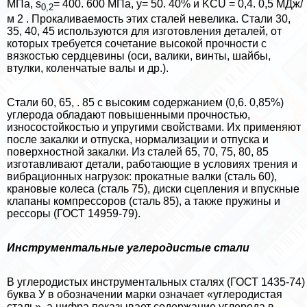
МПа, s
= 400. 600 МПа, y= 50. 40% и KCU = 0,4. 0,5 МДж/
0,2
м 2 . Прокаливаемость этих сталей невелика. Стали 30,
35, 40, 45 используются для изготовления деталей, от
которых требуется сочетание высокой прочности с
вязкостью сердцевины (оси, валики, винты, шайбы,
втулки, коленчатые валы и др.).
Стали 60, 65, . 85 с высоким содержанием (0,6. 0,85%)
углерода обладают повышенными прочностью,
износостойкостью и упругими свойствами. Их применяют
после закалки и отпуска, нормализации и отпуска и
поверхностной закалки. Из сталей 65, 70, 75, 80, 85
изготавливают детали, работающие в условиях трения и
вибрационных нагрузок: прокатные валки (сталь 60),
крановые колеса (сталь 75), диски сцепления и впускные
клапаны компрессоров (сталь 85), а также пружины и
рессоры (ГОСТ 14959-79).
Инструментальные углеродистые стали
В углеродистых инструментальных сталях (ГОСТ 1435-74)
буква У в обозначении марки означает «углеродистая
сталь», а цифра показывает содержание углерода в