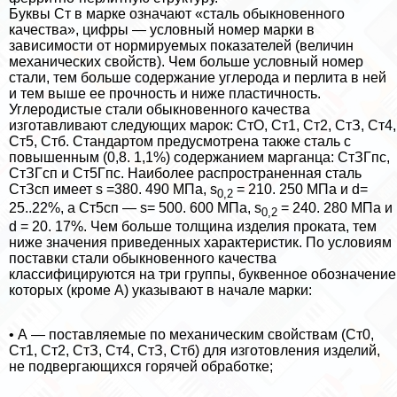
Буквы Ст в марке означают «сталь обыкновенного
качества», цифры — условный номер марки в
зависимости от нормируемых показателей (величин
механических свойств). Чем больше условный номер
стали, тем больше содержание углерода и перлита в ней
и тем выше ее прочность и ниже пластичность.
Углеродистые стали обыкновенного качества
изготавливают следующих марок: СтО, Ст1, Ст2, СтЗ, Ст4,
Ст5, Стб. Стандартом предусмотрена также сталь с
повышенным (0,8. 1,1%) содержанием марганца: СтЗГпс,
СтЗГсп и Ст5Гпс. Наиболее распространенная сталь
СтЗсп имеет s =380. 490 МПа, s
= 210. 250 МПа и d=
0,2
25..22%, а Ст5сп — s= 500. 600 МПа, s
= 240. 280 МПа и
0,2
d = 20. 17%. Чем больше толщина изделия проката, тем
ниже значения приведенных хаpaктеристик. По условиям
поставки стали обыкновенного качества
классифицируются на три группы, буквенное обозначение
которых (кроме А) указывают в начале марки:
• А — поставляемые по механическим свойствам (Ст0,
Ст1, Ст2, СтЗ, Ст4, СтЗ, Стб) для изготовления изделий,
не подвергающихся горячей обработке;