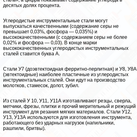
десятых долях процента.
Углеродистые инструментальные стали могут
выпускаться качественными (содержание серы не
превышает 0,03%, фосфора — 0,035%) и
высококачественными (с содержанием серы не более
0,02% и фосфора — 0,03). В конце марки
высококачественных углеродистых инструментальных
сталей ставится буква А.
Стали У7 (доэвтектоидная ферритно-перлитная) и У8, У8А
(эвтектоидные) наиболее пластичные из углеродистых
инструментальных сталей. Они идут на производство
молотков, стамесок, долот, зубил.
Из сталей У 10, У11, У11А изготавливают резцы, сверла,
метчики, фрезы, плитки и прочий мерительный и режущий
инструмент для резания мягких материалов. Стали У12,
У13, У13А используются для изготовления инструмента,
работающего без ударных нагрузок (напильники,
рашпили, бритвы).