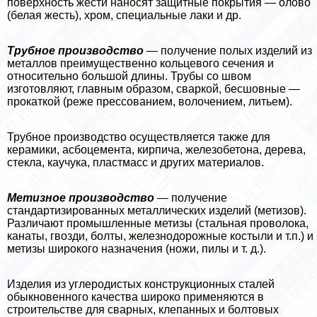
поверхность жести наносят защитные покрытия — олово
(белая жесть), хром, специальные лаки и др.
Трубное производство
— получение полых изделий из
металлов преимущественно кольцевого сечения и
относительно большой длины. Трубы со швом
изготовляют, главным образом, сваркой, бесшовные —
прокаткой (реже прессованием, волочением, литьем).
Трубное производство осуществляется также для
керамики, асбоцемента, кирпича, железобетона, дерева,
стекла, каучука, пластмасс и других материалов.
Метизное производство
— получение
стандартизированных металлических изделий (метизов).
Различают промышленные метизы (стальная проволока,
канаты, гвозди, болты, железнодорожные костыли и т.п.) и
метизы широкого назначения (ножи, пилы и т. д.).
Изделия из углеродистых конструкционных сталей
обыкновенного качества широко применяются в
строительстве для сварных, клепанных и болтовых