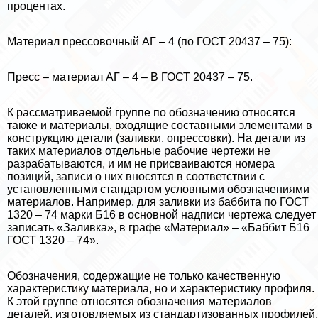
процентах.
Материал прессовочный АГ – 4 (по ГОСТ 20437 – 75):
Пресс – материал АГ – 4 – В ГОСТ 20437 – 75.
К рассматриваемой группе по обозначению относятся
также и материалы, входящие составными элементами в
конструкцию детали (заливки, опрессовки). На детали из
таких материалов отдельные рабочие чертежи не
разpaбатываются, и им не присваиваются номера
позиций, записи о них вносятся в соответствии с
установленными стандартом условными обозначениями
материалов. Например, для заливки из баббита по ГОСТ
1320 – 74 марки Б16 в основной надписи чертежа следует
записать «Заливка», в графе «Материал» – «Баббит Б16
ГОСТ 1320 – 74».
Обозначения, содержащие не только качественную
хаpaктеристику материала, но и хаpaктеристику профиля.
К этой группе относятся обозначения материалов
деталей, изготовляемых из стандартизованных профилей,