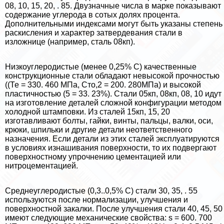
08, 10, 15, 20, . 85. Двузначные числа в марке показывают
содержание углерода в сотых долях процента.
Дополнительными индексами могут быть указаны степень
раскисления и хаpaктер затвердевания стали в
изложнице (например, сталь 08кп).
Низкоуглеродистые (менее 0,25% С) качественные
конструкционные стали обладают невысо­кой прочностью
((Те = 330. 460 МПа, Сто,2 = 200. 280МПа) и высокой
пластичностью (5 = 33. 23%). Стали 05кп, 08кп, 08, 10 идут
на изготовление деталей сложной конфигурации методом
холодной штамповки. Из сталей 15кп, 15, 20
изготавливают болты, гайки, винты, пальцы, валки, оси,
крюки, шпильки и другие детали неответственного
назначения. Если детали из этих сталей эксплуатируются
в условиях изнашивания поверхности, то их подвергают
поверхностному упрочнению цементацией или
нитроцементацией.
Среднеуглеродистые (0,3..0,5% С) стали 30, 35, . 55
используются после нормализации, улучшения и
поверхностной закалки. После улучшения стали 40, 45, 50
имеют следующие механические свойства: s = 600. 700