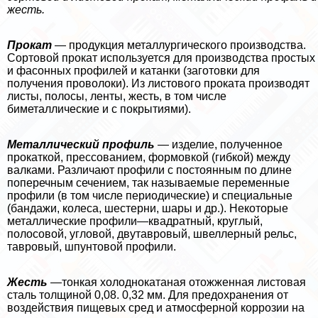
жесть.
Прокат
— продукция металлургического производства.
Сортовой прокат используется для производства простых
и фасонных профилей и катанки (заготовки для
получения проволоки). Из листового проката производят
листы, полосы, ленты, жесть, в том числе
биметаллические и с покрытиями).
Металлический профиль
— изделие, полученное
прокаткой, прессованием, формовкой (гибкой) между
валками. Различают профили с постоянным по длине
поперечным сечением, так называемые переменные
профили (в том числе периодические) и специальные
(бандажи, колеса, шестерни, шары и др.). Некоторые
металлические профили—квадратный, круглый,
полосовой, угловой, двутавровый, швеллерный рельс,
тавровый, шпунтовой профили.
Жесть
—тонкая холоднокатаная отожженная листовая
сталь толщиной 0,08. 0,32 мм. Для пpeдoxpaнения от
воздействия пищевых сред и атмосферной коррозии на