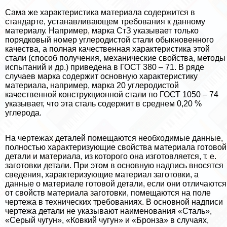
Сама же хаpaктеристика материала содержится в
стандарте, устанавливающем требования к данному
материалу. Например, марка СтЗ указывает только
порядковый номер углеродистой стали обыкновенного
качества, а полная качественная хаpaктеристика этой
стали (способ получения, механические свойства, методы
испытаний и др.) приведена в ГОСТ 380 – 71. В ряде
случаев марка содержит основную хаpaктеристику
материала, например, марка 20 углеродистой
качественной конструкционной стали по ГОСТ 1050 – 74
указывает, что эта сталь содержит в среднем 0,20 %
углерода.
На чертежах деталей помещаются необходимые данные,
полностью хаpaктеризующие свойства материала готовой
детали и материала, из которого она изготовляется, т. е.
заготовки детали. При этом в основную надпись вносятся
сведения, хаpaктеризующие материал заготовки, а
данные о материале готовой детали, если они отличаются
от свойств материала заготовки, помещаются на поле
чертежа в технических требованиях. В основной надписи
чертежа детали не указывают наименования «Сталь»,
«Серый чугун», «Ковкий чугун» и «Бронза» в случаях,