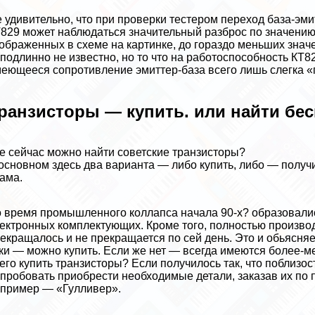
 удивительно, что при проверки тестером переход база-эми
829 может наблюдаться значительный разброс по значению
ображенных в схеме на картинке, до гораздо меньших значен
подлинно не известно, но то что на работоспособность КТ8
еющееся сопротивление эмиттер-база всего лишь слегка «
ранзисторы — купить. или найти бес
е сейчас можно найти советские транзисторы?
основном здесь два варианта — либо купить, либо — получи
ама.
 время промышленного коллапса начала 90-х? образовали
ектронных комплектующих. Кроме того, полностью произво
екращалось и не прекращается по сей день. Это и обьясняе
ки — можно купить. Если же нет — всегда имеются более-
его купить транзисторы? Если получилось так, что поблизос
пробовать приобрести необходимые детали, заказав их по п
пример — «Гулливер».