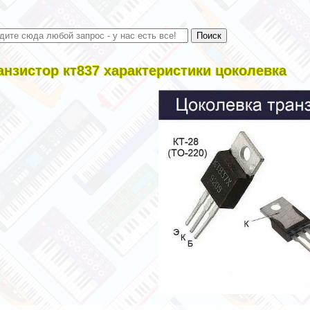
анзистор кт837 хаpaктеристики цоколевка