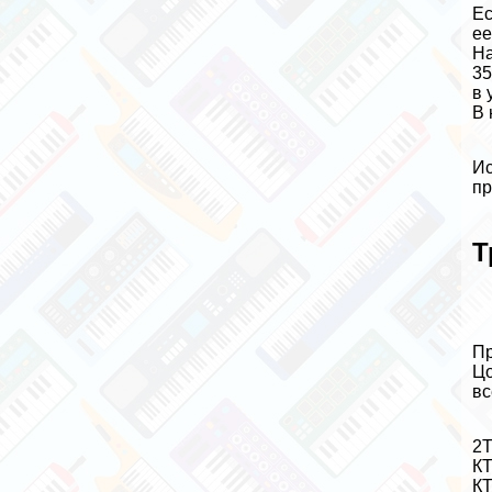
Ес
ее
На
35
в 
В 
Ис
пр
Т
Пр
Цо
вс
2Т
КТ
КТ