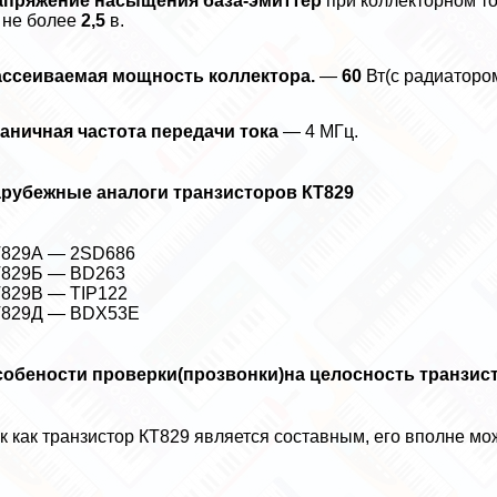
апряжение насыщения база-эмиттер
при коллекторном то
 не более
2,5
в.
ассеиваемая мощность коллектора.
—
60
Вт(с радиатором
аничная частота передачи тока
— 4 МГц.
арубежные аналоги транзисторов КТ829
Т829А — 2SD686
Т829Б — BD263
829В — TIP122
Т829Д — BDX53E
обености проверки(прозвонки)на целосность транзист
к как транзистор КТ829 является составным, его вполне м