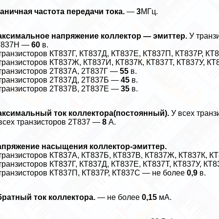
аничная частота передачи тока.
—
3
МГц.
аксимальное напряжение коллектор — эмиттер.
У транз
Т837Н —
60
в.
транзисторов КТ837Г, КТ837Д, КТ837Е, КТ837П, КТ837Р, К
транзисторов КТ837Ж, КТ837И, КТ837К, КТ837Т, КТ837У, К
транзисторов 2Т837А, 2Т837Г —
55
в.
транзисторов 2Т837Д, 2Т837Б —
45
в.
транзисторов 2Т837В, 2Т837Е —
35
в.
аксимальный ток коллектора(постоянный).
У всех тран
всех транзисторов 2Т837 —
8
А.
апряжение насыщения коллектор-эмиттер.
транзисторов КТ837А, КТ837Б, КТ837В, КТ837Ж, КТ837К, К
транзисторов КТ837Г, КТ837Д, КТ837Е, КТ837Т, КТ837У, КТ
транзисторов КТ837П, КТ837Р, КТ837С — не более
0,9
в.
ратный ток коллектора.
— не более
0,15
мА.