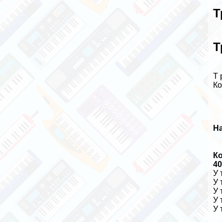
Т
Т
Т 
Ко
Н
К
4
У 
У 
У 
У 
У 