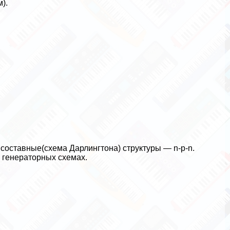
).
оставные(схема Дарлингтона) структуры — n-p-n.
 генераторных схемах.