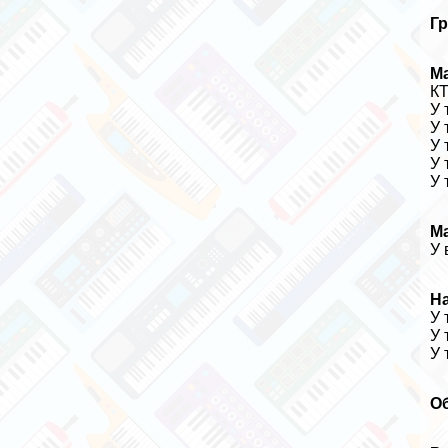
Гр
М
К
У 
У 
У 
У 
У 
М
У 
Н
У 
У 
У 
Об