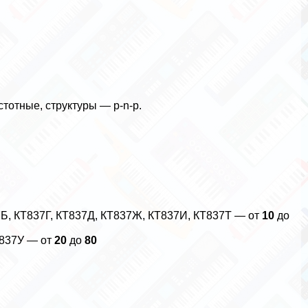
отные, структуры — p-n-p.
Б, КТ837Г, КТ837Д, КТ837Ж, КТ837И, КТ837Т — от
10
до
Т837У — от
20
до
80