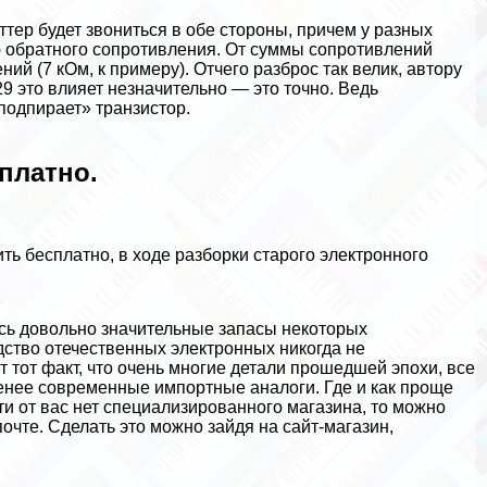
ттер будет звониться в обе стороны, причем у разных
 обратного сопротивления. От суммы сопротивлений
ий (7 кОм, к примеру). Отчего разброс так велик, автору
29 это влияет незначительно — это точно. Ведь
подпирает» транзистор.
платно.
ть бесплатно, в ходе разборки старого электронного
сь довольно значительные запасы некоторых
дство отечественных электронных никогда не
т тот факт, что очень многие детали прошедшей эпохи, все
менее современные импортные аналоги. Где и как проще
ти от вас нет специализированного магазина, то можно
очте. Сделать это можно зайдя на сайт-магазин,