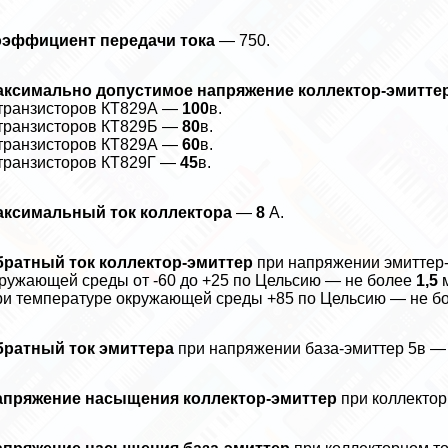
оэффициент передачи тока
— 750.
аксимально допустимое напряжение коллектор-эмиттер
транзисторов КТ829А —
100
в.
транзисторов КТ829Б —
80
в.
транзисторов КТ829А —
60
в.
транзисторов КТ829Г —
45
в.
аксимальный ток коллектора
—
8
А.
братный ток коллектор-эмиттер
при напряжении эмиттер-
ружающей среды от -60 до +25 по Цельсию — не более
1,5
и температуре окружающей среды +85 по Цельсию — не б
братный ток эмиттера
при напряжении база-эмиттер 5в —
апряжение насыщения коллектор-эмиттер
при коллектор