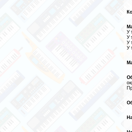
К
М
У 
У 
У 
У 
М
О
ок
Пр
О
Н