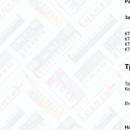
Р
З
К
К
КТ
К
Т
Т
Ко
Вн
Н