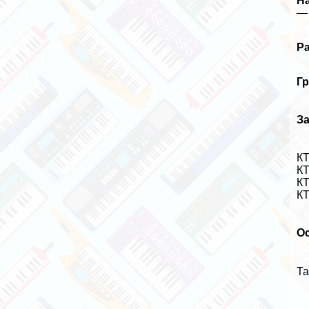
Н
—
Р
Гр
З
К
К
КТ
К
Ос
Та