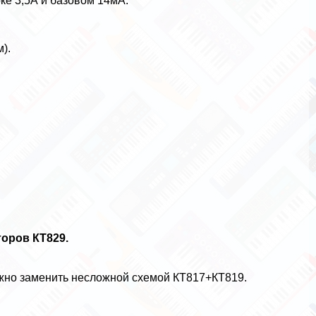
ке 3,5А и базовом 14мА:
).
оров КТ829.
ожно заменить несложной схемой КТ817+КТ819.