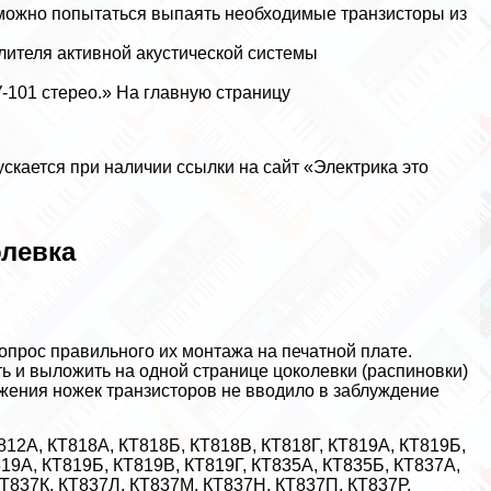
— можно попытаться выпаять необходимые транзисторы из
лителя активной акустической системы
У-101 стерео.» На главную страницу
скается при наличии ссылки на сайт «Электрика это
олевка
опрос правильного их монтажа на печатной плате.
ть и выложить на одной странице цоколевки (распиновки)
ожения ножек транзисторов не вводило в заблуждение
812А, КТ818А, КТ818Б, КТ818В, КТ818Г, КТ819А, КТ819Б,
9А, КТ819Б, КТ819В, КТ819Г, КТ835А, КТ835Б, КТ837А,
Т837К, КТ837Л, КТ837М, КТ837Н, КТ837П, КТ837Р,