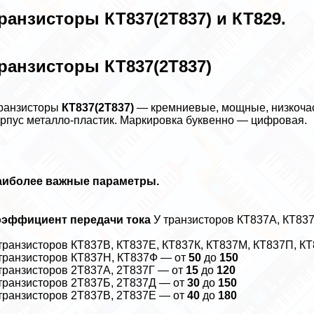
ранзисторы КТ837(2Т837) и КТ829.
ранзисторы КТ837(2Т837)
ранзисторы
КТ837(2Т837)
— кремниевые, мощные, низкочаст
рпус металло-пластик. Маркировка буквенно — цифровая.
аиболее важные параметры.
оэффициент передачи тока
У транзисторов КТ837А, КТ837
0
транзисторов КТ837В, КТ837Е, КТ837К, КТ837М, КТ837П, К
транзисторов КТ837Н, КТ837Ф — от
50
до
150
транзисторов 2Т837А, 2Т837Г — от
15
до
120
транзисторов 2Т837Б, 2Т837Д — от
30
до
150
транзисторов 2Т837В, 2Т837Е — от
40
до
180