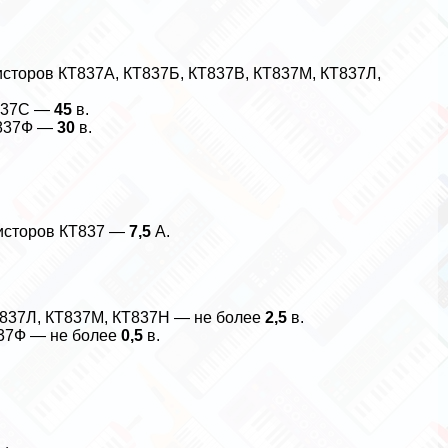
исторов КТ837А, КТ837Б, КТ837В, КТ837М, КТ837Л,
Т837С —
45
в.
Т837Ф —
30
в.
зисторов КТ837 —
7,5
А.
Т837Л, КТ837М, КТ837Н — не более
2,5
в.
837Ф — не более
0,5
в.