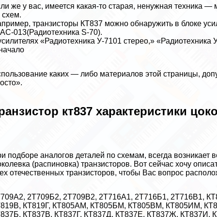
ли же у вас, имеется какая-то старая, ненужная техника 
 схем.
пример, транзисторы КТ837 можно обнаружить в блоке уси
АС-013(Радиотехника S-70).
усилителях «Радиотехника У-7101 стерео,» «Радиотехника 
начало
пользование каких — либо материалов этой страницы, допу
осто».
ранзистор кт837 хаpaктеристики цок
и подборе аналогов деталей по схемам, всегда возникает в
колевка (распиновка) транзисторов. Вот сейчас хочу описа
ех отечественных транзисторов, чтобы Вас вопрос распол
709А2, 2Т709Б2, 2Т709В2, 2Т716А1, 2Т716Б1, 2Т716В1, КТ
819В, КТ819Г, КТ805АМ, КТ805БМ, КТ805ВМ, КТ805ИМ, КТ81
837Б, КТ837В, КТ837Г, КТ837Д, КТ837Е, КТ837Ж, КТ837И, К