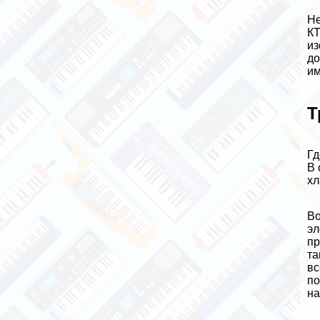
Не
КТ
из
до
им
Т
Гд
В 
хл
Во
эл
пр
та
вс
по
на