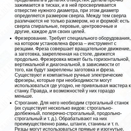
зажимается в тисках, и в ней просверливается
отверстие нужного диаметра, при этом диаметр
определяется размером сверла. Между тем сверла
различаются не только размером, но и формой: есть
сверла спиральные, перовые, центровочные и
другие, каждое для своих целей.
Фрезерование. Требует специального оборудования,
на котором установлена фреза – инструмент с
резцами. Фреза совершает вращательное движение,
а заготовка, закрепленная на столе, движется
продольно. Фрезеровка может быть горизонтальной,
вертикальной и диагональной, в зависимости от
того, как будут закреплены заготовка и фреза.
Существуют и компактные ручные электрические
фрезеры, которые при необходимости могут
использоваться где угодно, не привязывая мастера к
станку. Правда, и возможностей у них гораздо
меньше.
Строгание. Для него необходим строгальный станок
(их существует несколько видов: строгально-
долбежный, поперечно-строгальный, продольно-
строгальный и т. д.). Обpaбатывают на них
преимущественно рамы, штанги, станины и т. п.
Резцы могут использоваться прямые и изогнутые.