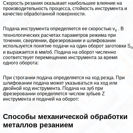
Скорость резания оказывает наибольшее влияние на
производительность процесса, стойкость инструмента и
качество обработанной поверхности.
Подача инструмента определяется ее скоростью v
. В
s
технологических расчетах параметров режима при
точении, сверлении, фрезеровании и шлифовании
используется понятие подачи на один оборот заготовки S
o
и выражается в мм/об. Подача на оборот численно
соответствует перемещению инструмента за время
одного оборота:
При строгании подача определяется на ход резца. При
шлифовании подача может указываться на ход или
двойной ход инструмента. Подача на зуб при
фрезеровании определяется числом зубьев Z
инструмента и подачей на оборот:
Способы механической обработки
металлов резанием