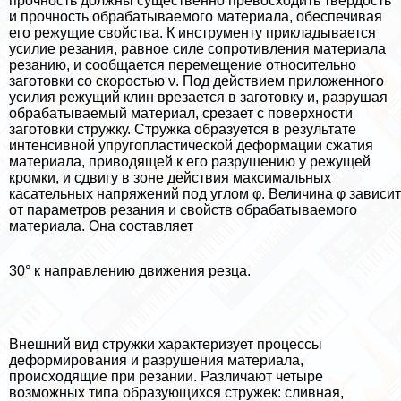
прочность должны существенно превосходить твердость
и прочность обpaбатываемого материала, обеспечивая
его режущие свойства. К инструменту прикладывается
усилие резания, равное силе сопротивления материала
резанию, и сообщается перемещение относительно
заготовки со скоростью ν. Под действием приложенного
усилия режущий клин врезается в заготовку и, разрушая
обpaбатываемый материал, срезает с поверхности
заготовки стружку. Стружка образуется в результате
интенсивной упругопластической деформации сжатия
материала, приводящей к его разрушению у режущей
кромки, и сдвигу в зоне действия максимальных
касательных напряжений под углом φ. Величина φ зависит
от параметров резания и свойств обpaбатываемого
материала. Она составляет
30° к направлению движения резца.
Внешний вид стружки хаpaктеризует процессы
деформирования и разрушения материала,
происходящие при резании. Различают четыре
возможных типа образующихся стружек: сливная,