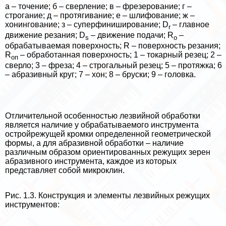
а – точение; б – сверление; в – фрезерование; г –
строгание; д – протягивание; е – шлифование; ж –
хонингование; з – суперфиниширование; D
– главное
r
движение резания; D
– движение подачи; R
–
s
o
обpaбатываемая поверхность; R – поверхность резания;
R
– обработанная поверхность; 1 – токарный резец; 2 –
оп
сверло; 3 – фреза; 4 – строгальный резец; 5 – протяжка; 6
– абразивный круг; 7 – хон; 8 – бруски; 9 – головка.
Отличительной особенностью лезвийной обработки
является наличие у обpaбатываемого инструмента
остройрежущей кромки определенной геометрической
формы, а для абразивной обработки – наличие
различным образом ориентированных режущих зерен
абразивного инструмента, каждое из которых
представляет собой микроклин.
Рис. 1.3. Конструкция и элементы лезвийных режущих
инструментов: