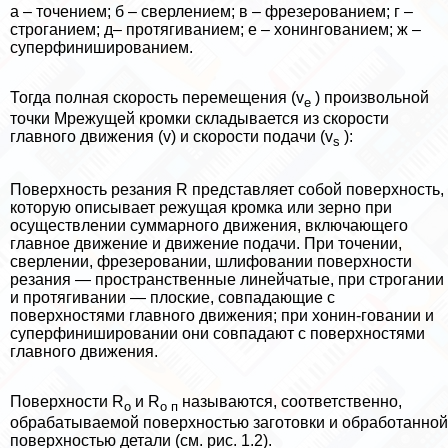
а – точением; б – сверлением; в – фрезерованием; г –
строганием; д– протягиванием; е – хонингованием; ж –
суперфинишированием.
Тогда полная скорость перемещения (v
) произвольной
e
точки Мрежущей кромки складывается из скорости
главного движения (v) и скорости подачи (v
):
s
Поверхность резания R представляет собой поверхность,
которую описывает режущая кромка или зерно при
осуществлении суммарного движения, включающего
главное движение и движение подачи. При точении,
сверлении, фрезеровании, шлифовании поверхности
резания — прострaнcтвенные линейчатые, при строгании
и протягивании — плоские, совпадающие с
поверхностями главного движения; при хонин-говании и
суперфинишировании они совпадают с поверхностями
главного движения.
Поверхности R
и R
называются, соответственно,
o
o
п
обpaбатываемой поверхностью заготовки и обработанной
поверхностью детали (см. рис. 1.2).