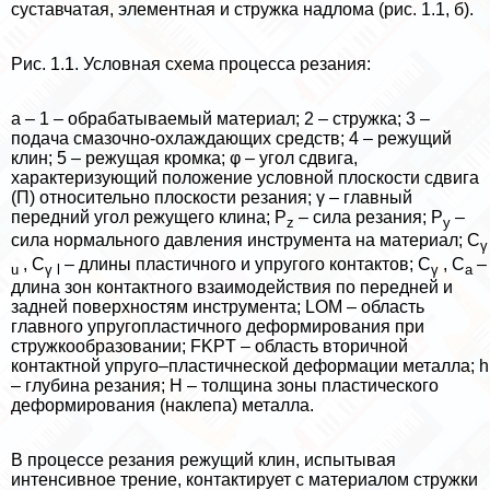
суставчатая, элементная и стружка надлома (рис. 1.1, б).
Рис. 1.1. Условная схема процесса резания:
а – 1 – обpaбатываемый материал; 2 – стружка; 3 –
подача смaзoчно-охлаждающих средств; 4 – режущий
клин; 5 – режущая кромка; φ – угол сдвига,
хаpaктеризующий положение условной плоскости сдвига
(П) относительно плоскости резания; γ – главный
передний угол режущего клина; Р
– сила резания; Р
–
z
y
сила нормального давления инструмента на материал; С
γ
, С
– длины пластичного и упругого контактов; С
, С
–
u
γ
l
γ
a
длина зон контактного взаимодействия по передней и
задней поверхностям инструмента; LOM – область
главного упругопластичного деформирования при
стружкообразовании; FKPT – область вторичной
контактной упруго–пластичнеской деформации металла; h
– глубина резания; Н – толщина зоны пластического
деформирования (наклепа) металла.
В процессе резания режущий клин, испытывая
интенсивное трение, контактирует с материалом стружки