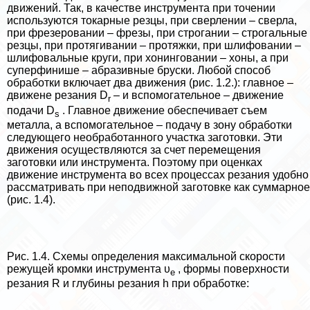
движений. Так, в качестве инструмента при точении
используются токарные резцы, при сверлении – сверла,
при фрезеровании – фрезы, при строгании – строгальные
резцы, при протягивании – протяжки, при шлифовании –
шлифовальные круги, при хонинговании – хоны, а при
суперфинише – абразивные бруски. Любой способ
обработки включает два движения (рис. 1.2.): главное –
движене резания D
– и вспомогательное – движение
r
подачи D
. Главное движение обеспечивает съем
s
металла, а вспомогательное – подачу в зону обработки
следующего необработанного участка заготовки. Эти
движения осуществляются за счет перемещения
заготовки или инструмента. Поэтому при оценках
движение инструмента во всех процессах резания удобно
рассматривать при неподвижной заготовке как суммарное
(рис. 1.4).
Рис. 1.4. Схемы определения максимальной скорости
режущей кромки инструмента υ
, формы поверхности
е
резания R и глубины резания h при обработке: