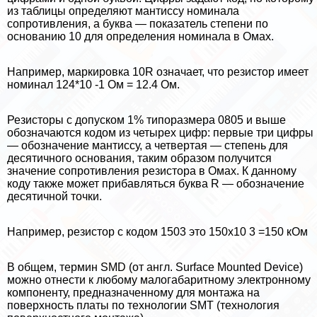
из таблицы определяют мантиссу номинала
сопротивления, а буква — показатель степени по
основанию 10 для определения номинала в Омах.
Например, маркировка 10R означает, что резистор имеет
номинал 124*10 -1 Ом = 12.4 Ом.
Резисторы с допуском 1% типоразмера 0805 и выше
обозначаются кодом из четырех цифр: первые три цифры
— обозначение мантиссу, а четвертая — степень для
десятичного основания, таким образом получится
значение сопротивления резистора в Омах. К данному
коду также может прибавляться буква R — обозначение
десятичной точки.
Например, резистор с кодом 1503 это 150х10 3 =150 кОм
В общем, термин SMD (от англ. Surface Mounted Device)
можно отнести к любому малогабаритному электронному
компоненту, предназначенному для монтажа на
поверхность платы по технологии SMT (технология