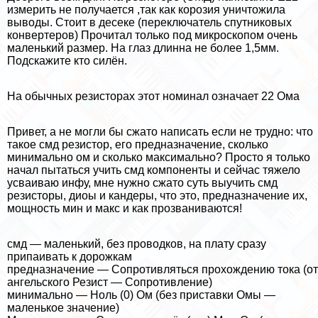
измерить не получается ,так как корозия уничтожила
выводы. Стоит в десеке (переключатель спутниковых
конвертеров) Прочитал только под микроскопом очень
маленький размер. На глаз длинна не более 1,5мм.
Подскажите кто силён.
На обычных резисторах этот номинал означает 22 Ома
Привет, а не могли бы сжато написать если не трудно: что
такое смд резистор, его предназначение, сколько
минимально ом и сколько максимально? Просто я только
начал пытаться учить смд компоненты и сейчас тяжело
усваиваю инфу, мне нужно сжато суть выучить смд
резисторы, диоы и кандеры, что это, предназначение их,
мощность мин и макс и как прозваниваются!
смд — маленький, без проводков, на плату сразу
припаивать к дорожкам
предназначение — Сопротивляться прохождению тока (от
ангельского Резист — Сопротивление)
минимально — Ноль (0) Ом (без приставки Омы —
маленькое значение)