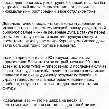
роста, длинноногий, с узкой грудной клеткой, весь как бы
устремленный вверх. Нормостеник – это значит
«нормальный»: рост средний и все остальное тоже.
Довольно точно определить свой конституционный тип
можно по так называемому межреберному углу, который
образуют самые нижние реберные дуги. Встаньте перед
зеркалом, втянув живот и выпятив грудную клетку, и
посмотрите, какой у вас межреберный угол (можно даже
взять большой трaнcпортир и измерить).
Если он приблизительно 90 градусов, значит, вы
нормостеник. Если этот угол острый, меньше 90 – вы
астеник, а если тупой – гиперстеник. В последнем случае,
в частности, удачное избавление от лишнего веса может
привести к не очень удачному результату: худоба не
украсит гиперстеника, а некоторый «лишний» вес,
наоборот, скруглит несколько квадратные очертания
фигуры.
Идеальный вес — это не цифра на весах, а
неотъемлемая важная составляющая твоей жизни.