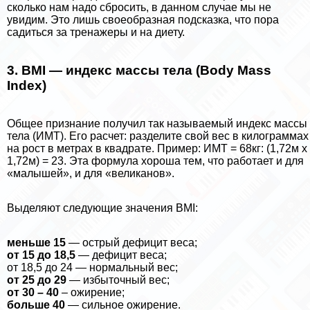
сколько нам надо сбросить, в данном случае мы не
увидим. Это лишь своеобразная подсказка, что пора
садиться за тренажеры и на диету.
3. BMI — индекс массы тела (Body Mass
Index)
Общее признание получил так называемый индекс массы
тела (ИМТ). Его расчет: разделите свой вес в килограммах
на рост в метрах в квадрате. Пример: ИМТ = 68кг: (1,72м х
1,72м) = 23. Эта формула хороша тем, что работает и для
«малышей», и для «великанов».
Выделяют следующие значения BMI:
меньше 15
— острый дефицит веса;
от 15 до 18,5
— дефицит веса;
от 18,5 до 24 — нормальный вес;
от 25 до 29
— избыточный вес;
от 30 – 40
– ожирение;
больше 40
— сильное ожирение.