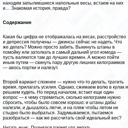
находим запылившиеся напольные весы, встаем на них
и… Знакомая история, правда?
Содержание
Какая бы цифра не отображалась на весах, расстройство
и депрессия получены — джинсы сейчас не надеть. Что
же делать? Можно просто забить. Выкинуть штаны в
помойку или затолкать в самый дальний угол комода —
пусть валяются там до лучших времен. А можно пойти
иным путем — скинуть пару другую лишних килограммов
— авось портки и налезут.
Второй вариант сложнее — нужно что-то делать, тратить
время, прилагать усилия. Однако, сжимаем волю в кулак и
решаем худеть. Но перед началом, встает еще один
вопрос — к чему стремиться, сколько килограмм нужно
сбросить, чтобы было совсем хорошо: и штаны дабы
налезли, и дышалось легче, и на пляж чтобы летом не
стыдно было выбраться. Задумываемся, пытаемся
разобраться — как же рассчитать свой идеальный вес?
Читать еще:
Поднялся паркет что делать