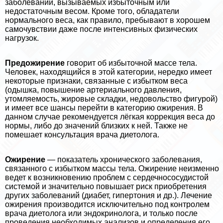
заболеваний, вызываемых избыточным или
недостаточным весом. Кроме того, обладатели
нормального веса, как правило, пребывают в хорошем
самочувствии даже после интенсивных физических
нагрузок.
Предожирение
говорит об избыточной массе тела.
Человек, находящийся в этой категории, нередко имеет
некоторые признаки, связанные с избытком веса
(одышка, повышение артериального давления,
утомляемость, жировые складки, недовольство фигурой)
и имеет все шансы перейти в категорию ожирения. В
данном случае рекомендуется лёгкая коррекция веса до
нормы, либо до значений близких к ней. Также не
помешает консультация врача диетолога.
Ожирение
— показатель хронического заболевания,
связанного с избытком массы тела. Ожирение неизменно
ведет к возникновению проблем с сердечнососудистой
системой и значительно повышает риск приобретения
других заболеваний (диабет, гипертония и др.). Лечение
ожирения производится исключительно под контролем
врача диетолога или эндокринолога, и только после
проведения необходимых анализов и определения его