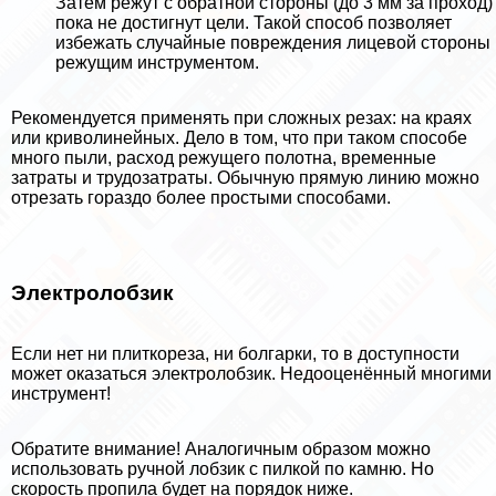
Затем режут с обратной стороны (до 3 мм за проход)
пока не достигнут цели. Такой способ позволяет
избежать случайные повреждения лицевой стороны
режущим инструментом.
Рекомендуется применять при сложных резах: на краях
или криволинейных. Дело в том, что при таком способе
много пыли, расход режущего полотна, временные
затраты и трудозатраты. Обычную прямую линию можно
отрезать гораздо более простыми способами.
Электролобзик
Если нет ни плиткореза, ни болгарки, то в доступности
может оказаться электролобзик. Недооценённый многими
инструмент!
Обратите внимание! Аналогичным образом можно
использовать ручной лобзик с пилкой по камню. Но
скорость пропила будет на порядок ниже.