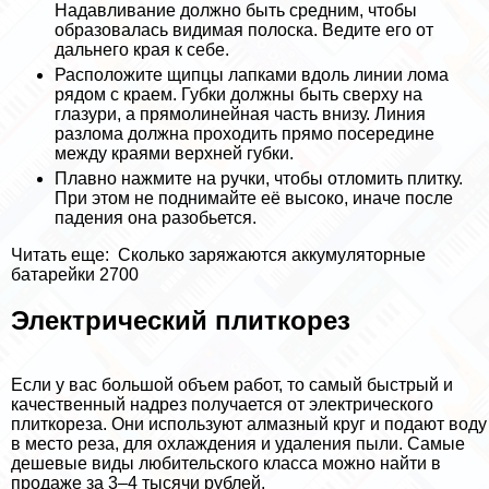
Надавливание должно быть средним, чтобы
образовалась видимая полоска. Ведите его от
дальнего края к себе.
Расположите щипцы лапками вдоль линии лома
рядом с краем. Губки должны быть сверху на
глазури, а прямолинейная часть внизу. Линия
разлома должна проходить прямо посередине
между краями верхней губки.
Плавно нажмите на ручки, чтобы отломить плитку.
При этом не поднимайте её высоко, иначе после
падения она разобьется.
Читать еще:
Сколько заряжаются аккумуляторные
батарейки 2700
Электрический плиткорез
Если у вас большой объем работ, то самый быстрый и
качественный надрез получается от электрического
плиткореза. Они используют алмазный круг и подают воду
в место реза, для охлаждения и удаления пыли. Самые
дешевые виды любительского класса можно найти в
продаже за 3–4 тысячи рублей.