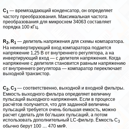
С
— времязадающий конденсатор, он определяет
1
частоту преобразования. Максимальная частота
преобразования для микросхем 34063 составляет
порядка 100 кГц.
R
, R
— делитель напряжения для схемы компаратора.
2
1
На неинвертирующий вход компаратора подается
напряжение 1,25 В от внутреннего регулятора, а на
инвертирующий вход — с делителя напряжения. Когда
напряжение с делителя становится равным напряжению
от внутреннего регулятора — компаратор переключает
выходной транзистор.
C
, С
— соответственно, выходной и входной фильтры.
2
3
Емкость выходного фильтра определяет величину
пульсаций выходного напряжения. Если в процессе
расчётов получается, что для заданной величины
пульсаций требуется очень большая емкость, можно
расчет сделать для бо’льших пульсаций, а потом
использовать дополнительный LC-фильтр. Ёмкость С
3
обычно берут 100 … 470 мкФ.