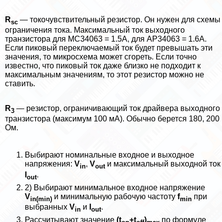
R
— токочувствительный резистор. Он нужен для схемы
sc
ограничения тока. Максимальный ток выходного
транзистора для MC34063 = 1.5А, для AP34063 = 1.6А.
Если пиковый переключаемый ток будет превышать эти
значения, то микросхема может сгореть. Если точно
известно, что пиковый ток даже близко не подходит к
максимальным значениям, то этот резистор можно не
ставить.
R
— резистор, ограничивающий ток драйвера выходного
3
транзистора (максимум 100 мА). Обычно берется 180, 200
Ом.
Выбирают номинальные входное и выходное
напряжения:
V
,
V
и максимальный выходной ток
in
out
I
.
out
2) Выбирают минимальное входное напряжение
V
и минимальную рабочую частоту
f
при
in(min)
min
выбранных
V
и
I
.
in
out
Рассчитывают значение
(t
+t
)
по формуле