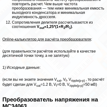
повторить расчет. Чем выше частота
преобразования — тем ниже минимальная емкость
выходного конденсатора и минимальная
индуктивность дросселя.
Сопротивления делителя рассчитываются из
соотношения
V
=1,25*(1+R
/R
)
.
out
2
1
Online-калькулятор для расчёта преобразователя
:
(для правильности расчётов используйте в качестве
десятичной точки точку, а не запятую)
1) Исходные данные:
(если вы не знаете значения V
, V
, V
, то расчёт
sat
f
ripple(p-p)
будет сделан для V
=1.2 В, V
=0 В, V
=50 мВ)
sat
f
ripple(p-p)
Преобразователь напряжения на
MC34063