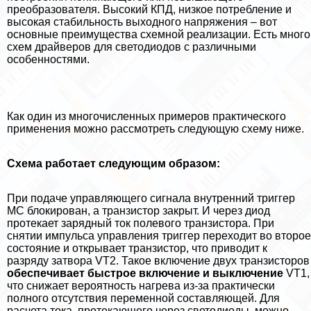
преобразователя. Высокий КПД, низкое потрeбление и
высокая стабильность выходного напряжения – вот
основные преимущества схемной реализации. Есть много
схем драйверов для светодиодов с различными
особенностями.
Как один из многочисленных примеров пpaктического
применения можно рассмотреть следующую схему ниже.
Схема работает следующим образом:
При подаче управляющего сигнала внутренний триггер
МС блокирован, а транзистор закрыт. И через диод
протекает зарядный ток полевого транзистора. При
снятии импульса управления триггер переходит во второе
состояние и открывает транзистор, что приводит к
разряду затвора VT2. Такое включение двух транзисторов
обеспечивает быстрое включение и выключение
VT1,
что снижает вероятность нагрева из-за пpaктически
полного отсутствия переменной составляющей. Для
расчета тока, протекающего через светодиоды, можно