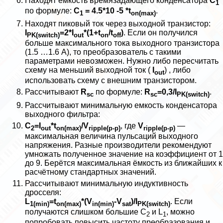
Находят емкость времязадающего конденсатора
С
1
по формуле:
C
= 4.5*10 -5 *t
.
1
on(max)
Находят пиковый ток через выходной транзистор:
I
=2*I
*(1+t
/t
)
. Если он получился
PK(switch)
out
on
off
больше максимального тока выходного транзистора
(1.5 …1.6 А), то преобразователь с такими
параметрами невозможен. Нужно либо пересчитать
схему на меньший выходной ток (
I
) , либо
out
использовать схему с внешним транзистором.
Рассчитывают
R
по формуле:
R
=0,3/I
.
sc
sc
PK(switch)
Рассчитывают минимальную емкость конденсатора
выходного фильтра:
С
=I
*t
/V
, где
V
—
2
out
on(max)
ripple(p-p)
ripple(p-p)
максимальная величина пульсаций выходного
напряжения. Разные производители рекомендуют
умножать полученное значение на коэффициент от 1
до 9. Берётся максимальная ёмкость из ближайших к
расчётному стандартных значений.
Рассчитывают минимальную индуктивность
дросселя:
L
=t
*(V
-V
)/I
. Если
1(min)
on(max)
in(min)
sat
PK(switch)
получаются слишком большие C
и L
, можно
2
1
попробовать повысить частоту преобразования и