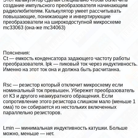
создание импульсного преобразователя начинающим
радиолюбителям. Калькулятор умеет рассчитывать
повышающие, понижающие и инвертирующие
преобразователи на широкодоступной микросхеме
mc33063 (она-же mc34063)
Пояснения:
Ct — емкость конденсатора задающего частоту работы
преобразователя. Ipk — пиковый ток через индуктивность.
Именно на этот ток она и должна быть расчитанна.
Rsc — резистор который отключит микросхему если
номинальный ток превышен. Убережет преобразователь
от КЗ и другого неаккуратного обращения. Если
сопротивление этого резистора слишком мало (меньше 1
ома) то он собирается из нестольких включенных
параллельно резисторов.
Lmin — минимальная индуктивность катушки. Больше
можно, меньше — нет.