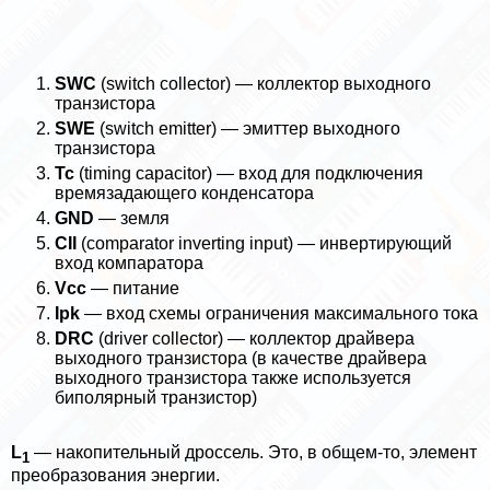
SWC
(switch collector) — коллектор выходного
транзистора
SWE
(switch emitter) — эмиттер выходного
транзистора
Tc
(timing capacitor) — вход для подключения
времязадающего конденсатора
GND
— земля
CII
(comparator inverting input) — инвертирующий
вход компаратора
Vcc
— питание
Ipk
— вход схемы ограничения максимального тока
DRC
(driver collector) — коллектор драйвера
выходного транзистора (в качестве драйвера
выходного транзистора также используется
биполярный транзистор)
L
— накопительный дроссель. Это, в общем-то, элемент
1
преобразования энергии.