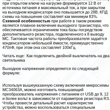
при открытом ключе на нагрузке формируется 12 В от
источника питания и максимальный ток, а при закрытом
на выходном конденсаторе оно повышается до 28В. КПД
схемы на повышение составляет как минимум 83%.
Схемной особенностью
при работе в таком режиме
является плавное включение выходного транзистора, что
обеспечивается ограничением тока базы посредством
дополнительного резистора, подключенного к 8 выводу
МС. Тактовая частота работы преобразователя задаётся
конденсатором небольшой ёмкости, преимущественно
470пФ, при этом она составляет 100кГц.
Читать еще:
Как подключить двойной выключатель на два
светильника
Выходное напряжение определяется по следующей
формуле:
Используя вышеуказанную схему включения микросхемы
МС34063А, можно изготовить повышающий
преобразователь напряжения с питанием от USB до 9, 12
и более вольт в зависимости от параметров резистора R3.
Чтобы провести детальный расчет хаpaктеристик
устройства, можно воспользоваться специальным