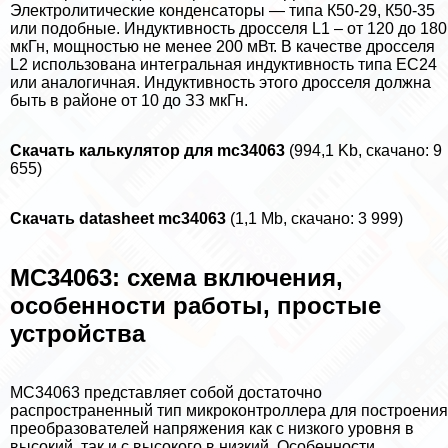
Электролитические конденсаторы — типа К50-29, К50-35
или подобные. Индуктивность дросселя L1 – от 120 до 180
мкГн, мощностью не менее 200 мВт. В качестве дросселя
L2 использована интегральная индуктивность типа ЕС24
или аналогичная. Индуктивность этого дросселя должна
быть в районе от 10 до ЗЗ мкГн.
Скачать калькулятор для mc34063
(994,1 Kb, скачано: 9
655)
Скачать datasheet mc34063
(1,1 Mb, скачано: 3 999)
MC34063: схема включения,
особенности работы, простые
устройства
MC34063 представляет собой достаточно
распространенный тип микроконтроллера для построения
преобразователей напряжения как с низкого уровня в
высокий, так и с высокого в низкий. Особенности