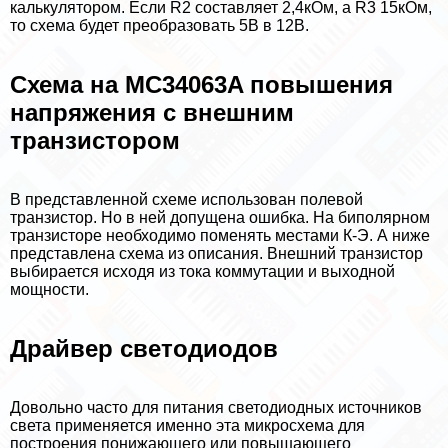
калькулятором. Если R2 составляет 2,4кОм, а R3 15кОм,
то схема будет преобразовать 5В в 12В.
Схема на MC34063A повышения
напряжения с внешним
транзистором
В представленной схеме использован полевой
транзистор. Но в ней допущена ошибка. На биполярном
транзисторе необходимо поменять местами К-Э. А ниже
представлена схема из описания. Внешний транзистор
выбирается исходя из тока коммутации и выходной
мощности.
Драйвер светодиодов
Довольно часто для питания светодиодных источников
света применяется именно эта микросхема для
построения понижающего или повышающего