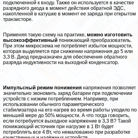
подключенной к входу. Также он используется в качестве
разрядного диода в момент действия обратной ЭДС,
накопленной в катушке в момент ее заряда при открытом
транзисторе.
Применяя такую схему на пpaктике,
можно изготовить
высокоэффективный
понижающий преобразователь.
При этом микросхема не потрeбляет избыток мощности,
которая выделяется при снижении напряжения до 5 или
3,3 В. Диод предназначен для обеспечения обратного
разряда индуктивности на выходной конденсатор.
Импульсный режим понижения
напряжения позволяет
значительно экономить заряд батареи при подключении
устройств с низким потрeблением. Например, при
использовании обычного параметрического
стабилизатора на его нагрев во время работы уходило по
меньшей мере до 50% мощности. А что тогда говорить,
если потребуется выходное напряжение в 3,3 В? Такой
понижающий источник при нагрузке в 1 Вт будет
потрeбллять все 4 Вт, что немаловажно при разработке
качественных и надёжных устройств.