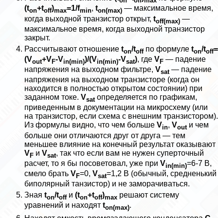
on
off
max
(t
+t
)
=1/f
,
t
— максимальное время,
on
off
max
min
on(max)
когда выходной транзистор открыт,
t
—
off(max)
максимальное время, когда выходной транзистор
закрыт.
Рассчитывают отношение
t
/t
по формуле
t
/t
=
on
off
on
off
(V
+V
-V
)/(V
-V
)
, где
V
— падение
out
F
in(min)
in(min)
sat
F
напряжения на выходном фильтре,
V
— падение
sat
напряжения на выходном транзисторе (когда он
находится в полностью открытом состоянии) при
заданном токе.
V
определяется по графикам,
sat
приведенным в документации на микросхему (или
на транзистор, если схема с внешним транзистором).
Из формулы видно, что чем больше
V
,
V
и чем
in
out
больше они отличаются друг от друга — тем
меньшее влияние на конечный результат оказывают
V
и
V
, так что если вам не нужен суперточный
F
sat
расчет, то я бы посоветовал, уже при
V
=6-7 В,
in(min)
смело брать
V
=0,
V
=1,2 В (обычный, средненький
F
sat
биполярный танзистор) и не заморачиваться.
Зная
t
/t
и
(t
+t
)
решают систему
on
off
on
off
max
уравнений и находят
t
.
on(max)