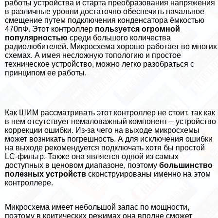
работы устройства и старта преобразования напряжения
в различные уровни достаточно обеспечить начальное
смещение путем подключения конденсатора ёмкостью
470пФ. Этот контроллер
пользуется огромной
популярностью
среди большого количества
радиолюбителей. Микросхема хорошо работает во многих
схемах. А имея несложную топологию и простое
техническое устройство, можно легко разобраться с
принципом ее работы.
Как ШИМ рассматривать этот контроллер не стоит, так как
в нем отсутствует немаловажный компонент – устройство
коррекции ошибки. Из-за чего на выходе микросхемы
может возникать погрешность. А для исключения ошибки
на выходе рекомендуется подключать хотя бы простой
LC-фильтр. Также она является одной из самых
доступных в ценовом диапазоне, поэтому
большинство
полезных устройств
сконструированы именно на этом
контроллере.
Микросхема имеет небольшой запас по мощности,
поэтому в критических режимах она вполне сможет