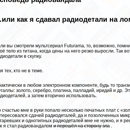
или как я сдавал радиодетали на ло
ли вы смотрели мультсериал Futurama, то, возможно, помни
оё тело из титана, когда цены на него резко выросли. Так в
диодетали в скупку.
я тех, кто не в теме.
aктически в любом электронном компоненте, будь то транз
таллы: золото, серебро, платина, палладий, иридий и др. 
диодеталей, а затем вторично использовать.
 счастью мне в руки попало несколько печатных плат с «зо
тересовался сдачей радиодеталей, да и позолоченных микр
таревших и однотипных радиодеталей мне не нужно, и я реш
к я стал радиовандалом
и перешёл на сторону зла
.