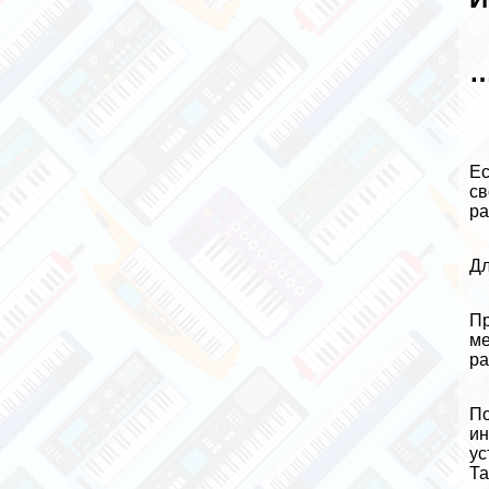
…
Ес
св
ра
Дл
Пp
ме
ра
По
ин
ус
Та