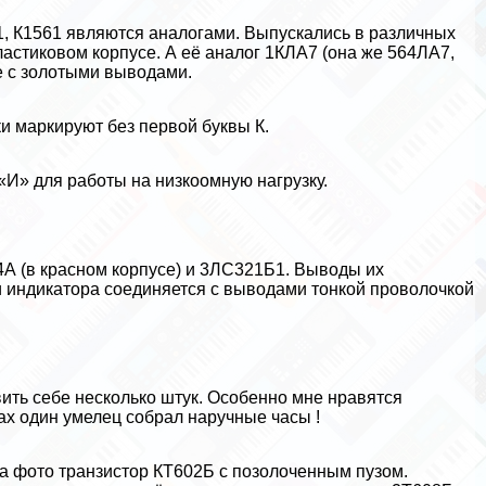
561, К1561 являются аналогами. Выпускались в различных
ластиковом корпусе. А её аналог 1КЛА7 (она же 564ЛА7,
се с золотыми выводами.
и маркируют без первой буквы К.
И» для работы на низкоомную нагрузку.
А (в красном корпусе) и 3ЛС321Б1. Выводы их
и индикатора соединяется с выводами тонкой проволочкой
вить себе несколько штук. Особенно мне нравятся
ах один умелец собрал наручные часы !
На фото транзистор КТ602Б с позолоченным пузом.