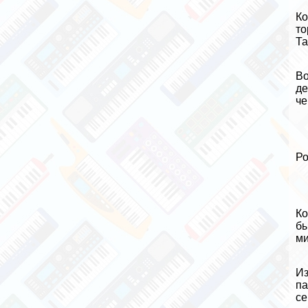
Ко
то
Та
Во
дe
че
Ро
Ко
бы
ми
Из
па
се