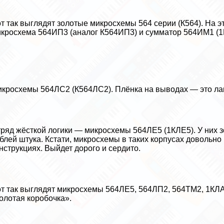
т так выглядят золотые микросхемы 564 серии (К564). На 
кросхема 564ИП3 (аналог К564ИП3) и сумматор 564ИМ1 (1
кросхемы 564ЛС2 (К564ЛС2). Плёнка на выводах — это лак.
ряд жёсткой логики — микросхемы 564ЛЕ5 (1КЛЕ5). У них з
блей штука. Кстати, микросхемы в таких корпусах довольн
нструкциях. Выйдет дорого и сердито.
т так выглядят микросхемы 564ЛЕ5, 564ЛП2, 564ТМ2, 1КЛА8
олотая коробочка».