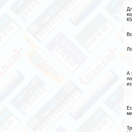
Дл
ко
К5
Во
Ло
А 
по
из
Ес
ми
Тр