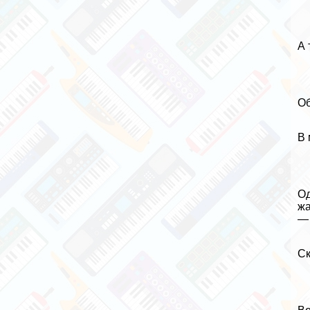
А 
Об
В 
Од
жа
— 
Ск