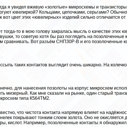
гда я увидел вживую «золотые» микросхемы и транзисторы,
ргуют ювелиркой? Кольцами, цепочками, серьгами? Обычно 
к вот цвет этих «ювелирных» изделий сильно отличается от
т тогда-то в мою голову закралась мысль о качестве этих ю
вyшки, то советую хотя бы раз поглядеть на позолоченные
м сравнивать. Вот разъём СНП30P-B и его позолоченные к
ссыпь таких контактов выглядит очень шикарно. На колечко
нечно, для нанесения позолоты на корпус микросхем исполь
ть мизерный. Как мне сказали на рынке, один старый транз
кросхем типа К564ТМ2.
вестно, что чистота контакта напрямую влияет на надёжнос
нелек покрывают тонким слоем золота. Оно не окисляется д
ры, кислот. Например, позолоченные контакты я обнаружил