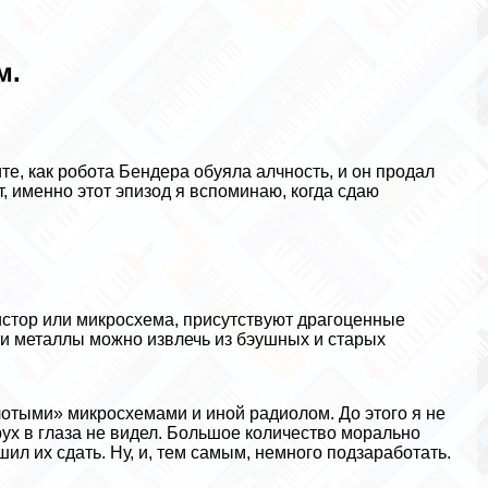
м.
те, как робота Бендера обуяла алчность, и он продал
от, именно этот эпизод я вспоминаю, когда сдаю
истор или микросхема, присутствуют драгоценные
Эти металлы можно извлечь из бэушных и старых
лотыми» микросхемами и иной радиолом. До этого я не
ух в глаза не видел. Большое количество мopaльно
ил их сдать. Ну, и, тем самым, немного подзаработать.