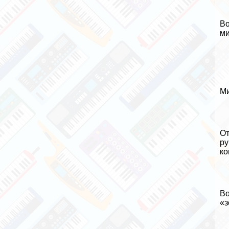
Во
ми
Ми
От
ру
ко
Во
«з