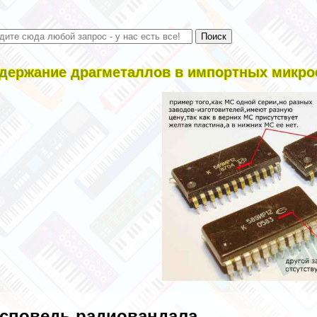
держание драгметаллов в импортных микро
споведь радиовандала