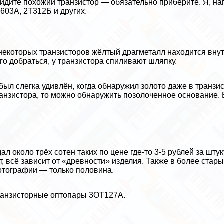
идите похожий транзистор — обязательно приберите. Я, на
603А, 2Т312Б и других.
некоторых транзисторов жёлтый драгметалл находится внут
го добраться, у транзистора спиливают шляпку.
был слегка удивлён, когда обнаружил золото даже в транзи
анзистора, то можно обнаружить позолоченное основание. В
ал около трёх сотен таких по цене где-то 3-5 рублей за шту
т, всё зависит от «древности» изделия. Также в более стар
тографии — только половина.
анзисторные оптопары 3ОТ127А.