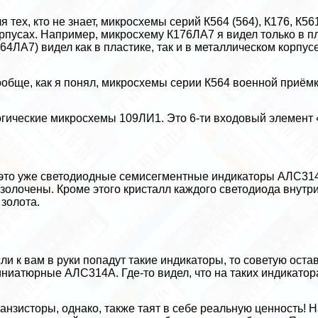
я тех, кто не знает, микросхемы серий К564 (564), К176, К
рпусах. Например, микросхему К176ЛА7 я видел только в п
64ЛА7) видел как в пластике, так и в металлическом корпу
обще, как я понял, микросхемы серии К564 военной приёмк
гические микросхемы 109ЛИ1. Это 6-ти входовый элемент «
это уже светодиодные семисегментные индикаторы АЛС314
золочены. Кроме этого кристалл каждого светодиода внутр
 золота.
ли к вам в руки попадут такие индикаторы, то советую оста
ниатюрные АЛС314А. Где-то видел, что на таких индикатор
анзисторы, однако, также таят в себе реальную ценность! 