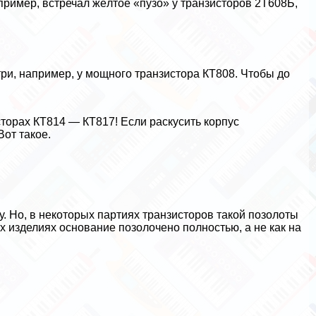
пример, встречал жёлтое «пузо» у транзисторов 2Т608Б,
ри, например, у мощного транзистора КТ808. Чтобы до
сторах КТ814 — КТ817! Если раскусить корпус
от такое.
ку. Но, в некоторых партиях транзисторов такой позолоты
ых изделиях основание позолочено полностью, а не как на