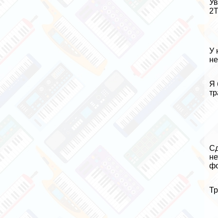
Ув
2Т
У 
не
Я 
тр
Сд
не
фо
Тр