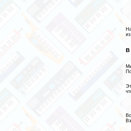
На
из
В
Ми
По
Эт
чт
Во
Вз