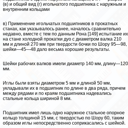
(в) и общий вид (г) игольчатого подшипника с на­ружным и
внутренним кольцами
в) Применение игольчатых подшипников в прокатных
станах, как указывалось ранее, началось сравнительно
недавно, вместе с тем по данным Рона [149] испыта­ние их
на стане холодной прокатки дуо с диаметром валка 210
мм и длиной 270 мм при твердости бочки по Шору 95—98,
шейки—45—48 дало весьма хорошие резуль­таты.
Шейки рабочих валков имели диаметр 140 мм, длину—120
мм.
Иглы были взяты диаметром 5 мм и длиной 50 мм,
укладывали их в подшип­ник по длине в два ряда, причем
между рядами и по краям подшипника надева­лись
стальные кольца шириной 8 мм.
Подшипник имел лишь одно наружное стальное опopное
кольцо толщиной 15 мм, с твердостью по Шору 60, таким
образом иглы непосредственно соприка­сались с шейкой.