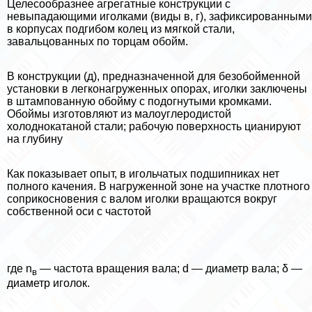
Целесообразнее агрегатные конструкции с
невыпадающими иголками (виды в, г), зафиксированными
в корпусах подгибом колец из мягкой стали,
завальцованных по торцам обойм.
В конструкции (д), предназначенной для безобойменной
установки в легконагруженных опорах, иголки заключены
в штампованную обойму с подогнутыми кромками.
Обоймы изготовляют из малоуглеродистой
холоднокатаной стали; рабочую поверхность цианируют
на глубину
Как показывает опыт, в игольчатых подшипниках нет
полного качения. В нагруженной зоне на участке плотного
соприкосновения с валом иголки вращаются вокруг
собственной оси с частотой
где n
— частота вращения вала; d — диаметр вала; δ —
в
диаметр иголок.