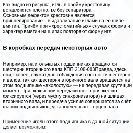
Как видно из рисунка, иглы в обойму крестовину
вставляются плотно, т.е без сепаратора.
Основным дефектом крестовин является
бриннелирование – выдавливание иглами на её шипе
вмятин. Причём при «хрестоматийных» случаях форма и
хаpaктер вмятин на шипах повторяют форму игл.
В коробках передач некоторых авто
Например, на игольчатых подшипниках вращаются
шестерни вторичного вала КПП 2108-083Правда, здесь
они, скорее, служат для соблюдения соосности шестерен
и валов, так как шестерня вторичного вала вращается на
этом подшипнике «вхолостую» — не передавая крутящий
момент. При включении передачи шестерня жёстко
фиксируется (через муфту синхронизатора) на шлицах
вторичного вала, и передача усилия совершается за счёт
шарикоподшипников, установленных с торцов вала.
Применение игольчатого подшипника в данной ситуации
делает возможным: