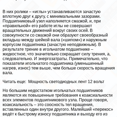
В них ролики – «иглы» устанавливаются зачастую
вплотную друг к другу, с минимальными зазорами.
Подшипниковый узел наполняется смазкой, и, при
«правильной» его работе иглы не совершают
вращательных движений вокруг своих осей. В
совокупности со смазкой они образуют своеобразный
вкладыш между шейкой вала («шипом») и наружным
корпусом подшипника (зачастую неподвижным). В
результате трение в игольчатом подшипнике –
жидкостное, что значительно сокращает силу трения, а,
следовательно. И энергозатраты. Примечательно, что
показатели игольчатого подшипника (уменьшенный
нагрев, износ) тем выше, чем больше скорость вращения
вала.
Читать еще:
Мощность светодиодных лент 12 вольт
Но большим недостатком игольчатых подшипников
являются их повышенные требования к коаксиальности
всех элементов подшипникового узла. Проще говоря,
коаксиальность – это соосность тел вращения,
вставленных один внутри другого. Малейший «перекос»
ведёт к быстрому износу подшипника и выходу его из