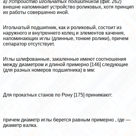
а) Устройство игольчатых подшипников
(фиг. 262)
внешне напоминает устройство роликовых, хотя принцип
их работы совершенно иной.
Игольчатый подшипник, как и роликовый, состоит из
наружного и внутреннего колец и элементов качения,
напоминающих иглы (длин­ные, тонкие ролики), причем
сепаратор отсутствует.
Иглы шлифованные, закаленные имеют соотношения
между диа­метром и длиной примерно [146] следующие
(для разных номеров подшипника) в мм:
Для прокатных станов по Рону [175] принимают:
причем диаметр иглы берется равным примерно , где —
диа­метр валка.