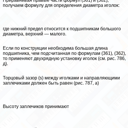
Приравнивая правые части формул (361) и (362),
получаем формулу для определения диаметра иголок:
где нижний предел относится к подшипникам большого
диаметра, верхний — малого.
Если по конструкции необходима большая длина
подшипника, чем подсчитанная по формулам (361), (362),
то применяют двухрядную установку иголок (см. рис. 786,
д).
Торцовый зазор (s) между иголками и направляющими
заплечиками должен быть равен (рис. 787, а)
Высоту заплечиков принимают