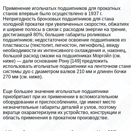
Применение игольчатых подшипников для прокатных
станов впервые было осуществлено в 1937 г.
Непригодность бронзовых подшипников для стана
холодной прокатки при увеличенных скоростях, обжатиях
и ширине полосы в связи с расходом энергии на трение,
достигающей 80%; большие габариты роликовых
подшипников; недостаточное освое­ние подшипников из
пластмассы (текстолит, лигностон, лигнофоль), ввиду
необходимости их интенсивного охлаждения и, наконец,
большой расход смазки на подшипниках Моргойл (см.
ниже) — дали основание Рону [149] предложить
использовать игольчатые подшипники на ленточном стане
системы дуо с диаметром валков 210 мм и длинен бочки
270 мм (см. ниже).
Еще большее значение игольчатые подшипники
приобретают при их применении в вспомогательном
оборудовании и приспособлениях, где имеют место
незначительные габариты деталей и узлов, поэтому
вкратце охаpaктеризуем их устройство, конструкции и
область приме­нения в прокатном производстве.