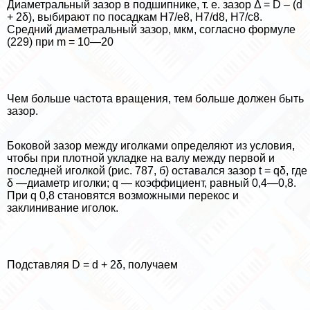
Диаметральный зазор в подшипнике, т. е. зазор Δ = D – (d
+ 2δ), выбирают по посадкам Н7/е8, H7/d8, Н7/с8.
Средний диаметральный зазор, мкм, согласно формуле
(229) при m = 10—20
Чем больше частота вращения, тем больше должен быть
зазор.
Боковой зазор между иголками определяют из условия,
чтобы при плотной укладке на валу между первой и
последней иголкой (рис. 787, б) оставался зазор t = qδ, где
δ —диаметр иголки; q — коэффициент, равный 0,4—0,8.
При q 0,8 становятся возможными перекос и
заклинивание иголок.
Подставляя D = d + 2δ, получаем