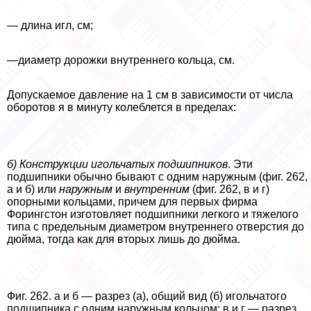
— длина игл, см;
—диаметр дорожки внутреннего кольца, см.
Допускаемое давление на 1 см в зависимости от числа
оборотов я в минуту колeблется в пределах:
б) Конструкции игольчатых подшипников
. Эти
подшипники обычно бывают с одним наружным (фиг. 262,
а и б) или
наружным
и
внутренним
(фиг. 262, в и г)
опopными кольца­ми, причем для первых фирма
Форингстон изготовляет подшипники легкого и тяжелого
типа с предельным диаметром внутреннего отверстия до
дюйма, тогда как для вторых лишь до дюйма.
Фиг. 262. а и б — разрез (а), общий вид (б) игольча­того
подшипника с одним наружным кольцом; в и г — разрез