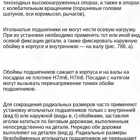
тихоходных высоконагруженных опорах, а также в опорах
с колебательным вращением (поршневые головки
шатунов, оси коромысел, рычагов).
Игольчатые подшипники не могут нести осевую нагрузку.
При их установке необходимо применять тот или иной вид
осевой фиксации детали, а также фиксировать наружную
обойму в корпусе и внутреннюю — на валу (рис. 786, а).
Обоймы подшипников сажают в корпуса и на валы на
посадках не плотнее Н7/m6, Н7/n6. Посадки с натягом
могут вызывать перенапряжение тонких обойм
подшипников.
Для сокращения радиальных размеров часто применяют
установку игольчатых подшипников только с внутренней
(вид б) или наружной (виды в, г) обоймами, заставляя
иголки катиться по беговым дорожкам, выполненным
непосредственно на детали. Нередко обе дорожки
выполняют на деталях (вид д). Радиальные размеры
безобойменных игольчатых подшипников не превышают