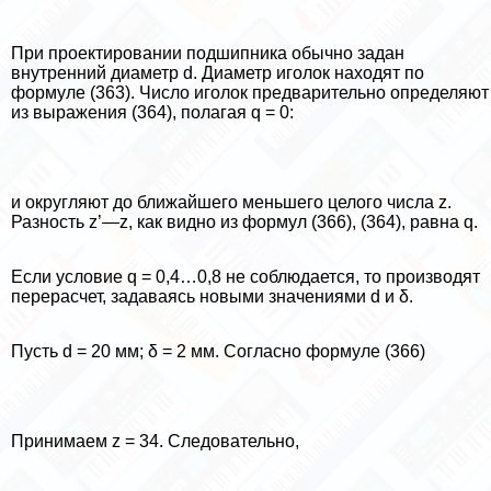
При проектировании подшипника обычно задан
внутренний диаметр d. Диаметр иголок находят по
формуле (363). Число иголок предварительно определяют
из выражения (364), полагая q = 0:
и округляют до ближайшего меньшего целого числа z.
Разность z’—z, как видно из формул (366), (364), равна q.
Если условие q = 0,4…0,8 не соблюдается, то производят
перерасчет, задаваясь новыми значениями d и δ.
Пусть d = 20 мм; δ = 2 мм. Согласно формуле (366)
Принимаем z = 34. Следовательно,