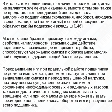
В игольчатом подшипнике, в отличие от роликового, иглы
не яв­ляются элементами качения, вместе с тем они также
не представляют неподвижной опоры для вала,
аналогично подшипникам скольжения, наоборот, находясь
в слое смазки, они (тонкие иглы) в своей сово­купности
образуют как бы подвижной вкладыш [146].
Малые клинообразные промежутки между иглами,
свойства капил­лярности, всасывающее действие
подшипника, возникающее во время его работы,
способствуют удержанию смазки и образованию масля­
ной подушки, выдерживающей большие давления.
Поворачивание игл при правильной работе подшипника
не долж­но иметь места, оно может наступить лишь при
выдавливании смазки в период повышенной нагрузки,
поэтому весьма существенное значе­ние имеет
сохранение необходимых осевых и радиальных зазоров,
так как недостаточность последних может вызвать
вращение игл и при их малом диаметре может вызвать
чрезмерное повышение числа оборотов игл и разрушение
всего подшипника.