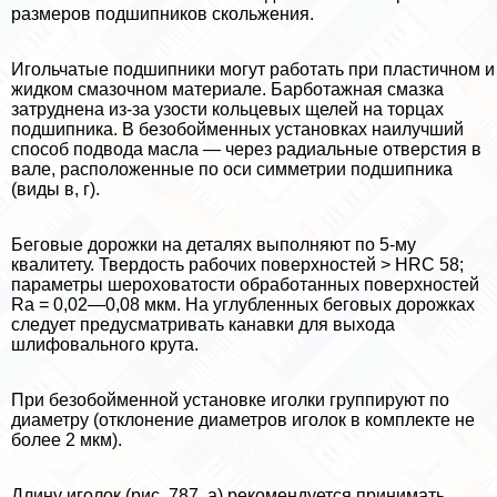
размеров подшипников скольжения.
Игольчатые подшипники могут работать при пластичном и
жидком смaзoчном материале. Барботажная смазка
затруднена из-за узости кольцевых щелей на торцах
подшипника. В безобойменных установках наилучший
способ подвода масла — через радиальные отверстия в
вале, расположенные по оси симметрии подшипника
(виды в, г).
Беговые дорожки на деталях выполняют по 5-му
квалитету. Твердость рабочих поверхностей > HRC 58;
параметры шероховатости обработанных поверхностей
Rа = 0,02—0,08 мкм. На углубленных беговых дорожках
следует предусматривать канавки для выхода
шлифовального крута.
При безобойменной установке иголки группируют по
диаметру (отклонение диаметров иголок в комплекте не
более 2 мкм).
Длину иголок (рис. 787, а) рекомендуется принимать