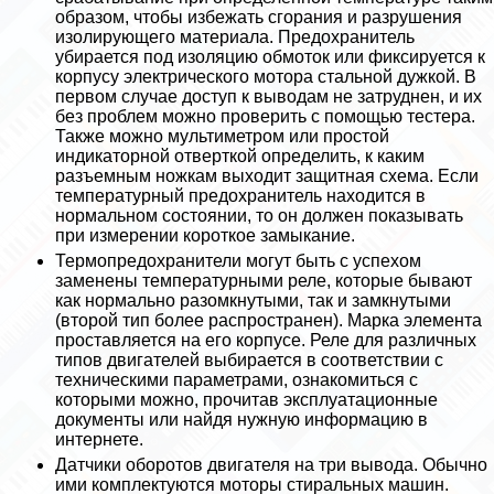
образом, чтобы избежать сгорания и разрушения
изолирующего материала. Пpeдoxpaнитель
убирается под изоляцию обмоток или фиксируется к
корпусу электрического мотора стальной дужкой. В
первом случае доступ к выводам не затруднен, и их
без проблем можно проверить с помощью тестера.
Также можно мультиметром или простой
индикаторной отверткой определить, к каким
разъемным ножкам выходит защитная схема. Если
температурный пpeдoxpaнитель находится в
нормальном состоянии, то он должен показывать
при измерении короткое замыкание.
Термопpeдoxpaнители могут быть с успехом
заменены температурными реле, которые бывают
как нормально разомкнутыми, так и замкнутыми
(второй тип более распространен). Марка элемента
проставляется на его корпусе. Реле для различных
типов двигателей выбирается в соответствии с
техническими параметрами, ознакомиться с
которыми можно, прочитав эксплуатационные
документы или найдя нужную информацию в
интернете.
Датчики оборотов двигателя на три вывода. Обычно
ими комплектуются моторы стиральных машин.