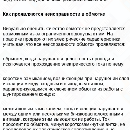
Как проявляются неисправности в обмотке
Визуально оценить качество обмоток не представляется
возможным из-за ограниченного допуска к ним. На
пpaктике проверяют их электрические хаpaктеристики,
учитывая, что все неисправности обмоток проявляются:
обрывом, когда нарушается целостность провода и
исключается прохождение электрического тока по нему;
коротким замыканием, возникающем при нарушении слоя
изоляции между входным и выходным витком,
хаpaктеризующимся исключением обмотки из работы с
шунтированием концов;
межвитковым замыканием, когда изоляция нарушается
между одним или несколькими близкорасположенными
витками, которые этим выводятся из работы. Ток
проходит по обмотке, минуя короткозамкнутые витки, не
преодолевая их электрическое сопротивление и не