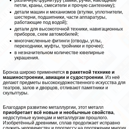
различную фурнитуру (замки, ручки, накладные
петли, краны, смесители и прочую сантехнику);
детали машин и механизмов (втулки, уплотнители,
шестерни, подшипники, части аппаратуры,
работающие под водой);
детали для высокоточной техники, навигационных
приборов, схем автомобилей;
многочисленные фитинги (отводы, углы,
переходники, муфты, тройники и прочее);
в незначительном количестве ювелирные
украшения.
Бронза широко применяется
в paкетной технике и
машиностроении, авиации и судостроении
. Из неё
делают предметы высокохудожественного искусства для
театров, залов и дворцов, отливают памятники и
скульптуры.
Благодаря развитию металлургии, этот металл
приобретает всё новые и необычные свойства
,
недоступные кузнецам и металлургам прошлого.
Изобретённый древними, сплав продолжает исправно
служить человечеству и прогрессу на протяжении многих