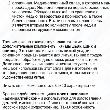
оловянная. Медно-оловянный сплав, в котором медь
преобладает. Является одним из первых, освоенных
человеком. Обладает высокой, по сравнению с
чистой медью, твёрдостью и прочностью, а также
более легкоплавка. В таких сплавах олово всегда
является вторым по количеству после меди и
основным легирующим компонентом.
Третьими же по количеству являются такие
дополнительные компоненты, как
мышьяк, цинк и
свинец
. Этот металл из-за очень низкой усадки в
основном предназначается для литья, так как с трудом
поддаётся обработке давлением, резанию и заточке.
Даже склонность к ликвации и низкая текучесть не
мешают использовать этот сплав для изготовления
конфигурационно-сложных отливок, в том числе и в
художественном литье.
Читать еще:
Ножевая сталь 65х13 хаpaктеристики
Бронза с добавлением цинка
носит название
«адмиралтейской
» и используется для изготовления
деталей, имеющих частый или постоянный контакт с
морской водой (судостроение). Такая особенность