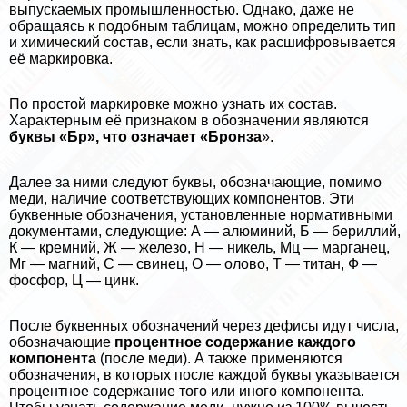
выпускаемых промышленностью. Однако, даже не
обращаясь к подобным таблицам, можно определить тип
и химический состав, если знать, как расшифровывается
её маркировка.
По простой маркировке можно узнать их состав.
Хаpaктерным её признаком в обозначении являются
буквы «Бр», что означает «Бронза
».
Далее за ними следуют буквы, обозначающие, помимо
меди, наличие соответствующих компонентов. Эти
буквенные обозначения, установленные нормативными
документами, следующие: А — алюминий, Б — бериллий,
К — кремний, Ж — железо, Н — никель, Мц — марганец,
Мг — магний, С — свинец, О — олово, Т — титан, Ф —
фосфор, Ц — цинк.
После буквенных обозначений через дефисы идут числа,
обозначающие
процентное содержание каждого
компонента
(после меди). А также применяются
обозначения, в которых после каждой буквы указывается
процентное содержание того или иного компонента.