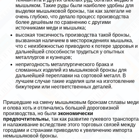
мышьяком. Такие руды были наиболее удобны для
выделки мышьяковой бронзы, так как залегали не
очень глубоко, что делало процесс производства
более дешёвым по сравнению с другими
источниками меди и мышьяка;
высокая токсичность производства такой бронзы,
вызванная наличием в месторождениях мышьяка,
что с неизбежностью приводило к потере здоровья и
дальнейшей способности трудиться у опытных
металлургов и кузнецов;
непригодность металлургического бpaка и
сломанных изделий из мышьяковой бронзы для
дальнейшей переплавки на сортовой металл. В
лучшем случае такие изделия шли на изготовление
бижутерии или неответственных деталей.
Пришедшие на смену мышьяковым бронзам сплавы меди
и олова хоть и отличались большей дороговизной
производства, но были
экономически
предпочтительны
, так как развитие гужевого трaнcпорта
и налаживание вследствие этого торговых связей между
городами и странами приводило к увеличению импорта
немышьяковой бронзы.