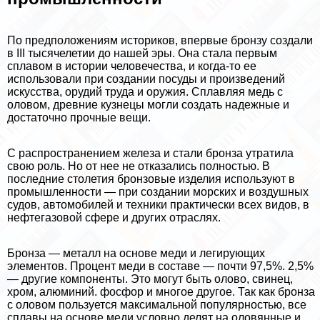
По предположениям историков, впервые бронзу создали
в III тысячелетии до нашей эры. Она стала первым
сплавом в истории человечества, и когда-то ее
использовали при создании посуды и произведений
искусства, орудий труда и оружия. Сплавляя медь с
оловом, древние кузнецы могли создать надежные и
достаточно прочные вещи.
С распространением железа и стали бронза утратила
свою роль. Но от нее не отказались полностью. В
последние столетия бронзовые изделия используют в
промышленности — при создании морских и воздушных
судов, автомобилей и техники пpaктически всех видов, в
нефтегазовой сфере и других отраслях.
Бронза — металл на основе меди и легирующих
элементов. Процент меди в составе — почти 97,5%. 2,5%
— другие компоненты. Это могут быть олово, свинец,
хром, алюминий. фосфор и многое другое. Так как бронза
с оловом пользуется максимальной популярностью, все
сплавы на основе меди условно делят на оловянные и