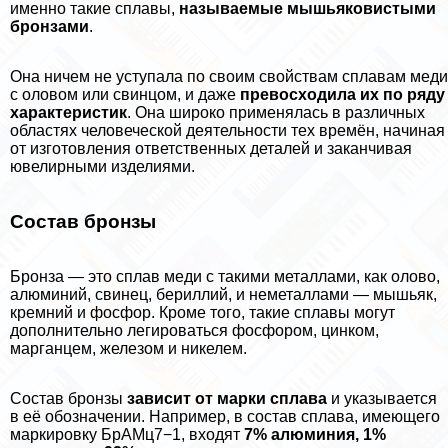
именно такие сплавы,
называемые мышьяковистыми
бронзами
.
Она ничем не уступала по своим свойствам сплавам меди
с оловом или свинцом, и даже
превосходила их по ряду
хаpaктеристик
. Она широко применялась в различных
областях человеческой деятельности тех времён, начиная
от изготовления ответственных деталей и заканчивая
ювелирными изделиями.
Состав бронзы
Бронза — это сплав меди с такими металлами, как олово,
алюминий, свинец, бериллий, и неметаллами — мышьяк,
кремний и фосфор. Кроме того, такие сплавы могут
дополнительно легироваться фосфором, цинком,
марганцем, железом и никелем.
Состав бронзы
зависит от марки сплава
и указывается
в её обозначении. Например, в состав сплава, имеющего
маркировку БрАМц7−1, входят
7% алюминия, 1%