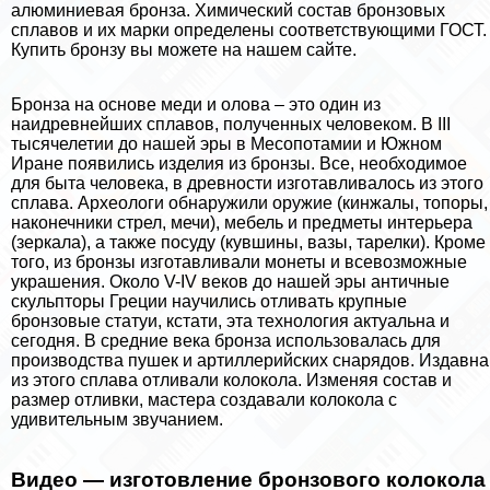
алюминиевая бронза. Химический состав бронзовых
сплавов и их марки определены соответствующими ГОСТ.
Купить бронзу вы можете на нашем сайте.
Бронза на основе меди и олова – это один из
наидревнейших сплавов, полученных человеком. В III
тысячелетии до нашей эры в Месопотамии и Южном
Иране появились изделия из бронзы. Все, необходимое
для быта человека, в древности изготавливалось из этого
сплава. Археологи обнаружили оружие (кинжалы, топоры,
наконечники стрел, мечи), мебель и предметы интерьера
(зеркала), а также посуду (кувшины, вазы, тарелки). Кроме
того, из бронзы изготавливали монеты и всевозможные
украшения. Около V-IV веков до нашей эры античные
скульпторы Греции научились отливать крупные
бронзовые статуи, кстати, эта технология актуальна и
сегодня. В средние века бронза использовалась для
производства пушек и артиллерийских снарядов. Издавна
из этого сплава отливали колокола. Изменяя состав и
размер отливки, мастера создавали колокола с
удивительным звучанием.
Видео — изготовление бронзового колокола