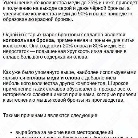
Уменьшение же количества меди до 35% и ниже приведёт
к получению на выходе серой и даже чёрной бронзы, а
увеличение количества меди до 90% и выше приведёт к
образованию красной бронзы.
Одной из старых марок бронзовых сплавов является
колокольная бронза
, применяемая и поныне для литья
колоколов. Она содержит 20% олова и 80% меди. Её
недостаток — повышенная хрупкость из-за наличия в
сплаве большого содержания олова.
Как уже было упомянуто выше, наиболее используемыми
являются
сплавы меди и олова
с добавлением
небольшого количества других компонентов. Широкое
применение таких сплавов обусловлено, прежде всего,
исторически сложившимися причинами, которые привели
к вытеснению мышьяковой бронзы из производства.
Такими причинами являются следующие:
выработка за многие века месторождений
теннантита и других блёклых руд, богатых медью и