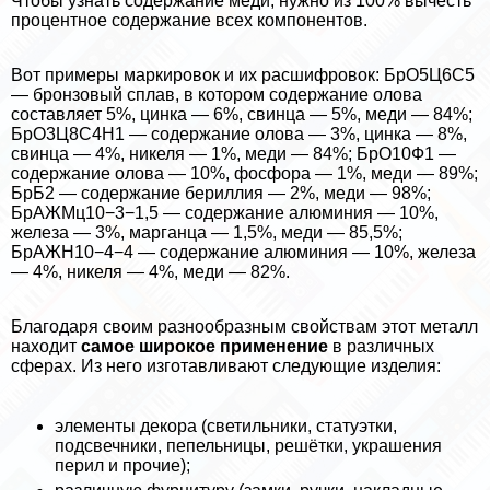
Чтобы узнать содержание меди, нужно из 100% вычесть
процентное содержание всех компонентов.
Вот примеры маркировок и их расшифровок: БрО5Ц6С5
— бронзовый сплав, в котором содержание олова
составляет 5%, цинка — 6%, свинца — 5%, меди — 84%;
БрО3Ц8С4Н1 — содержание олова — 3%, цинка — 8%,
свинца — 4%, никеля — 1%, меди — 84%; БрО10Ф1 —
содержание олова — 10%, фосфора — 1%, меди — 89%;
БрБ2 — содержание бериллия — 2%, меди — 98%;
БрАЖМц10−3−1,5 — содержание алюминия — 10%,
железа — 3%, марганца — 1,5%, меди — 85,5%;
БрАЖН10−4−4 — содержание алюминия — 10%, железа
— 4%, никеля — 4%, меди — 82%.
Благодаря своим разнообразным свойствам этот металл
находит
самое широкое применение
в различных
сферах. Из него изготавливают следующие изделия:
элементы декора (светильники, статуэтки,
подсвечники, пепельницы, решётки, украшения
перил и прочие);