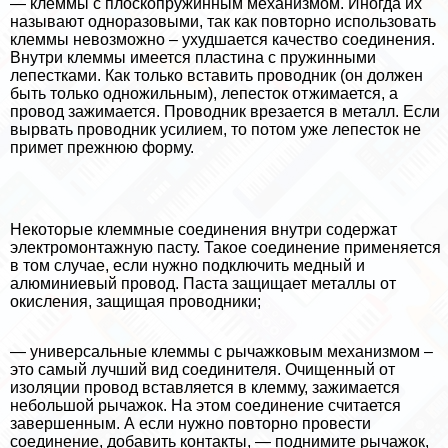
— клеммы с плоскопружинным механизмом. Иногда их
называют одноразовыми, так как повторно использовать
клеммы невозможно – ухудшается качество соединения.
Внутри клеммы имеется пластина с пружинными
лепестками. Как только вставить проводник (он должен
быть только одножильным), лепесток отжимается, а
провод зажимается. Проводник врезается в металл. Если
вырвать проводник усилием, то потом уже лепесток не
примет прежнюю форму.
Некоторые клеммные соединения внутри содержат
электромонтажную пасту. Такое соединение применяется
в том случае, если нужно подключить медный и
алюминиевый провод. Паста защищает металлы от
окисления, защищая проводники;
— универсальные клеммы с рычажковым механизмом –
это самый лучший вид соединителя. Очищенный от
изоляции провод вставляется в клемму, зажимается
небольшой рычажок. На этом соединение считается
завершенным. А если нужно повторно провести
соединение, добавить контакты, — поднимите рычажок,