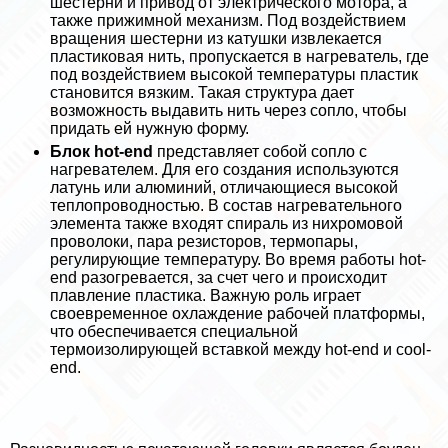
шестерни и привод от электрического мотора, а
также прижимной механизм. Под воздействием
вращения шестерни из катушки извлекается
пластиковая нить, пропускается в нагреватель, где
под воздействием высокой температуры пластик
становится вязким. Такая структура дает
возможность выдавить нить через сопло, чтобы
придать ей нужную форму.
Блок hot-end
представляет собой сопло с
нагревателем. Для его создания используются
латунь или алюминий, отличающиеся высокой
теплопроводностью. В состав нагревательного
элемента также входят спираль из нихромовой
проволоки, пара резисторов, термопары,
регулирующие температуру. Во время работы hot-
end разогревается, за счет чего и происходит
плавление пластика. Важную роль играет
своевременное охлаждение рабочей платформы,
что обеспечивается специальной
термоизолирующей вставкой между hot-end и cool-
end.