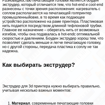
Разновидностью печатающей головки является боуден
экструдер, который отличается тем, что hot-end и cool-end
разнесены с точки зрения расположения: нагреватель с
соплом располагаются на печатающей голпринтер
промышленныйовке, в то время как подающее
устройство расположено на раме принтера. Пластиковая
нить подается посредством длинной тефлоновой трубки.
Главное ее назначение – оберегать нить от возможных
изгибов, чтобы она подавалась в hot-endс оптимальной
скоростью и давлением. Боуден экструдер хорош тем, что
позволяет сделать меньше и легче печатающую головку,
но с другой стороны, передача пластика к соплу не так
надежна.
Как выбирать экструдер?
Экструдер для 3d принтера нужно выбирать правильно,
учитывая несколько важных моментов:
Материал
. современные печатающие головки