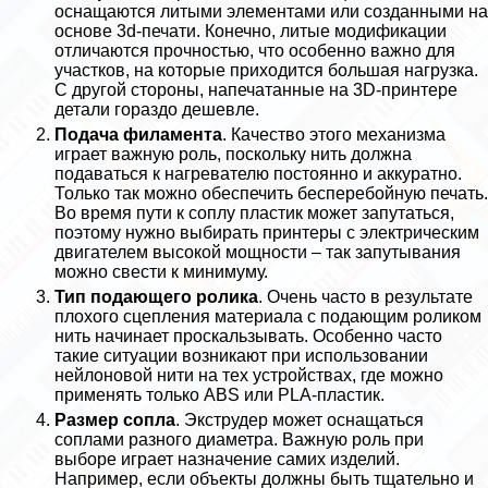
оснащаются литыми элементами или созданными на
основе 3d-печати. Конечно, литые модификации
отличаются прочностью, что особенно важно для
участков, на которые приходится большая нагрузка.
С другой стороны, напечатанные на 3D-принтере
детали гораздо дешевле.
Подача филамента
. Качество этого механизма
играет важную роль, поскольку нить должна
подаваться к нагревателю постоянно и аккуратно.
Только так можно обеспечить бесперебойную печать.
Во время пути к соплу пластик может запутаться,
поэтому нужно выбирать принтеры с электрическим
двигателем высокой мощности – так запутывания
можно свести к минимуму.
Тип подающего ролика
. Очень часто в результате
плохого сцепления материала с подающим роликом
нить начинает проскальзывать. Особенно часто
такие ситуации возникают при использовании
нейлоновой нити на тех устройствах, где можно
применять только ABS или PLA-пластик.
Размер сопла
. Экструдер может оснащаться
соплами разного диаметра. Важную роль при
выборе играет назначение самих изделий.
Например, если объекты должны быть тщательно и