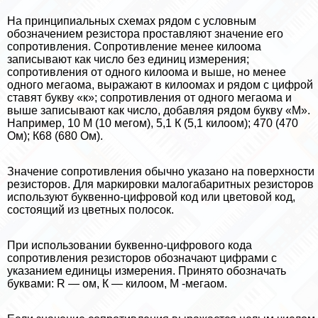
На принципиальных схемах рядом с условным
обозначением резистора проставляют значение его
сопротивления. Сопротивление менее килоома
записывают как число без единиц измерения;
сопротивления от одного килоома и выше, но менее
одного мегаома, выражают в килоомах и рядом с цифрой
ставят букву «к»; сопротивления от одного мегаома и
выше записывают как число, добавляя рядом букву «М».
Например, 10 М (10 мегом), 5,1 К (5,1 килоом); 470 (470
Ом); К68 (680 Ом).
Значение сопротивления обычно указано на поверхности
резисторов. Для маркировки малогабаритных резисторов
используют буквенно-цифровой код или цветовой код,
состоящий из цветных полосок.
При использовании буквенно-цифрового кода
сопротивления резисторов обозначают цифрами с
указанием единицы измерения. Принято обозначать
буквами: R — ом, К — килоом, М -мегаом.