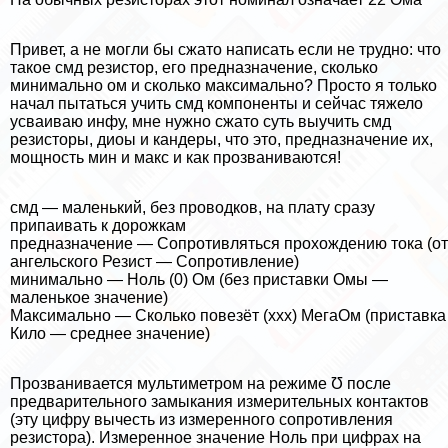
Привет, а не могли бы сжато написать если не трудно: что
такое смд резистор, его предназначение, сколько
минимально ом и сколько максимально? Просто я только
начал пытаться учить смд компоненты и сейчас тяжело
усваиваю инфу, мне нужно сжато суть выучить смд
резисторы, диоы и кандеры, что это, предназначение их,
мощность мин и макс и как прозваниваются!
смд — маленький, без проводков, на плату сразу
припаивать к дорожкам
предназначение — Сопротивляться прохождению тока (от
ангельского Резист — Сопротивление)
минимально — Ноль (0) Ом (без приставки Омы —
маленькое значение)
Максимально — Сколько повезёт (ххх) МегаОм (приставка
Кило — среднее значение)
Прозванивается мультиметром на режиме Ʊ после
предварительного замыкания измерительных контактов
(эту цифру вычесть из измеренного сопротивления
резистора). Измеренное значение Ноль при цифрах на