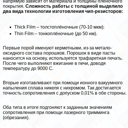
напрямую зависит от материала и толщины плёночного
покрытия.
Сложность работы с толщиной выделило
два вида технологии изготовления чип-резисторов:
Thick Film – толстоплёночные (70-10 мкм);
Thin Film – тонкоплёночные (до 50 нм).
Первые порой именуют керметными, из-за метало-
оксидного состава порошков. Порошок в виде пасты
наносится на основу, используется трафаретная печать.
После чего выполняют вжигание в печи, доводя
температуру до 9000 С.
Вторые изготавливают при помощи ионного вакуумного
напыления сплава никеля с нихромом. Так достигается
точность сопротивления с допуском 0,01% в обе стороны.
Оба типа в итоге подгоняют к заданным значениям
сопротивления при помощи лазерного тримминга
(обрезания).