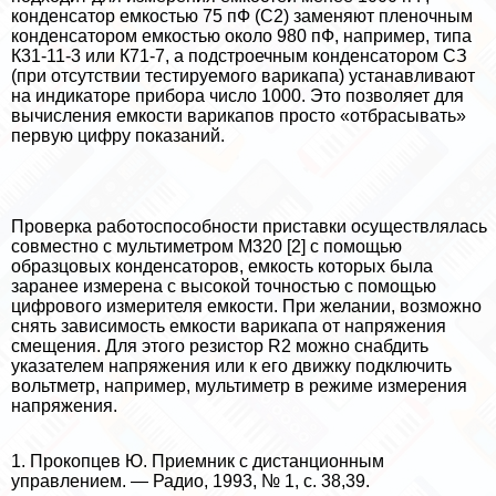
конденсатор емкостью 75 пФ (С2) заменяют пленочным
конденсатором емкостью около 980 пФ, например, типа
К31-11-3 или К71-7, а подстроечным конденсатором СЗ
(при отсутствии тестируемого варикапа) устанавливают
на индикаторе прибора число 1000. Это позволяет для
вычисления емкости варикапов просто «отбрасывать»
первую цифру показаний.
Проверка работоспособности приставки осуществлялась
совместно с мультиметром М320 [2] с помощью
образцовых конденсаторов, емкость которых была
заранее измерена с высокой точностью с помощью
цифрового измерителя емкости. При желании, возможно
снять зависимость емкости варикапа от напряжения
смещения. Для этого резистор R2 можно снабдить
указателем напряжения или к его движку подключить
вольтметр, например, мультиметр в режиме измерения
напряжения.
1. Прокопцев Ю. Приемник с дистанционным
управлением. — Радио, 1993, № 1, с. 38,39.