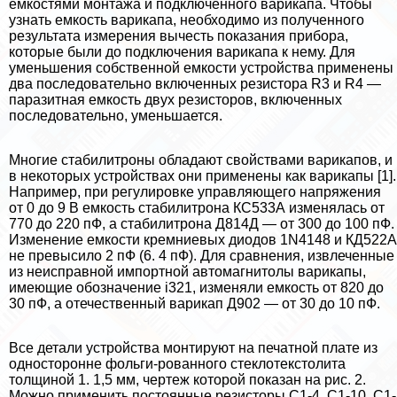
емкостями монтажа и подключенного варикапа. Чтобы
узнать емкость варикапа, необходимо из полученного
результата измерения вычесть показания прибора,
которые были до подключения варикапа к нему. Для
уменьшения собственной емкости устройства применены
два последовательно включенных резистора R3 и R4 —
паразитная емкость двух резисторов, включенных
последовательно, уменьшается.
Многие стабилитроны обладают свойствами варикапов, и
в некоторых устройствах они применены как варикапы [1].
Например, при регулировке управляющего напряжения
от 0 до 9 В емкость стабилитрона КС533А изменялась от
770 до 220 пФ, а стабилитрона Д814Д — от 300 до 100 пФ.
Изменение емкости кремниевых диодов 1N4148 и КД522А
не превысило 2 пФ (6. 4 пФ). Для сравнения, извлеченные
из неисправной импортной автомагнитолы варикапы,
имеющие обозначение i321, изменяли емкость от 820 до
30 пФ, а отечественный варикап Д902 — от 30 до 10 пФ.
Все детали устройства монтируют на печатной плате из
односторонне фольги-рованного стеклотекстолита
толщиной 1. 1,5 мм, чертеж которой показан на рис. 2.
Можно применить постоянные резисторы С1-4, С1-10, С1-