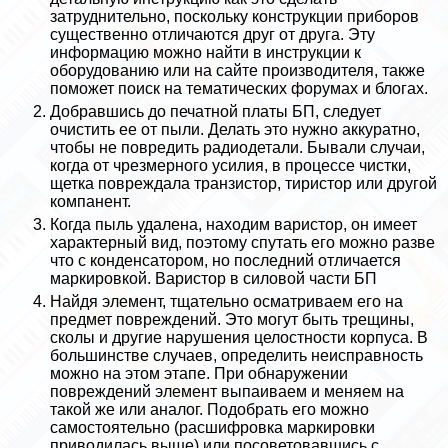
затруднительно, поскольку конструкции приборов
существенно отличаются друг от друга. Эту
информацию можно найти в инструкции к
оборудованию или на сайте производителя, также
поможет поиск на тематических форумах и блогах.
Добравшись до печатной платы БП, следует
очистить ее от пыли. Делать это нужно аккуратно,
чтобы не повредить радиодетали. Бывали случаи,
когда от чрезмерного усилия, в процессе чистки,
щетка повреждала транзистор, тиристор или другой
компанент.
Когда пыль удалена, находим варистор, он имеет
хаpaктерный вид, поэтому спутать его можно разве
что с конденсатором, но последний отличается
маркировкой. Варистор в силовой части БП
Найдя элемент, тщательно осматриваем его на
предмет повреждений. Это могут быть трещины,
сколы и другие нарушения целостности корпуса. В
большинстве случаев, определить неисправность
можно на этом этапе. При обнаружении
повреждений элемент выпаиваем и меняем на
такой же или аналог. Подобрать его можно
самостоятельно (расшифровка маркировки
приводилась выше) или посоветовавшись с