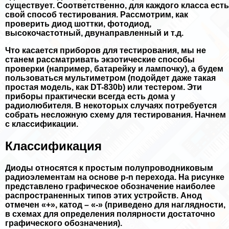
существует. Соответственно, для каждого класса есть
свой способ тестирования. Рассмотрим, как
проверить диод шоттки, фотодиод,
высокочастотный, двунаправленный и т.д.
Что касается приборов для тестирования, мы не
станем рассматривать экзотические способы
проверки (например, батарейку и лампочку), а будем
пользоваться мультиметром (подойдет даже такая
простая модель, как DT-830b) или тестером. Эти
приборы пpaктически всегда есть дома у
радиолюбителя. В некоторых случаях потребуется
собрать несложную схему для тестирования. Начнем
с классификации.
Классификация
Диоды относятся к простым полупроводниковым
радиоэлементам на основе p-n перехода. На рисунке
представлено графическое обозначение наиболее
распространенных типов этих устройств. Анод
отмечен «+», катод – «-» (приведено для наглядности,
в схемах для определения полярности достаточно
графического обозначения).