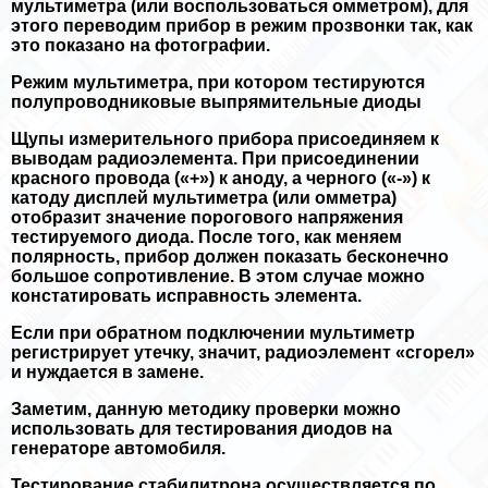
мультиметра (или воспользоваться омметром), для
этого переводим прибор в режим прозвонки так, как
это показано на фотографии.
Режим мультиметра, при котором тестируются
полупроводниковые выпрямительные диоды
Щупы измерительного прибора присоединяем к
выводам радиоэлемента. При присоединении
красного провода («+») к аноду, а черного («-») к
катоду дисплей мультиметра (или омметра)
отобразит значение порогового напряжения
тестируемого диода. После того, как меняем
полярность, прибор должен показать бесконечно
большое сопротивление. В этом случае можно
констатировать исправность элемента.
Если при обратном подключении мультиметр
регистрирует утечку, значит, радиоэлемент «сгорел»
и нуждается в замене.
Заметим, данную методику проверки можно
использовать для тестирования диодов на
генераторе автомобиля.
Тестирование стабилитрона осуществляется по