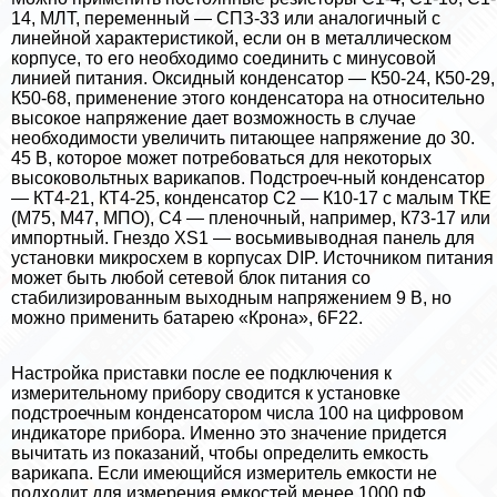
14, МЛТ, переменный — СПЗ-33 или аналогичный с
линейной хаpaктеристикой, если он в металлическом
корпусе, то его необходимо соединить с минусовой
линией питания. Оксидный конденсатор — К50-24, К50-29,
К50-68, применение этого конденсатора на относительно
высокое напряжение дает возможность в случае
необходимости увеличить питающее напряжение до 30.
45 В, которое может потребоваться для некоторых
высоковольтных варикапов. Подстроеч-ный конденсатор
— КТ4-21, КТ4-25, конденсатор С2 — К10-17 с малым ТКЕ
(М75, М47, МПО), С4 — пленочный, например, К73-17 или
импортный. Гнездо XS1 — восьмивыводная панель для
установки микросхем в корпусах DIP. Источником питания
может быть любой сетевой блок питания со
стабилизированным выходным напряжением 9 В, но
можно применить батарею «Крона», 6F22.
Настройка приставки после ее подключения к
измерительному прибору сводится к установке
подстроечным конденсатором числа 100 на цифровом
индикаторе прибора. Именно это значение придется
вычитать из показаний, чтобы определить емкость
варикапа. Если имеющийся измеритель емкости не
подходит для измерения емкостей менее 1000 пФ,