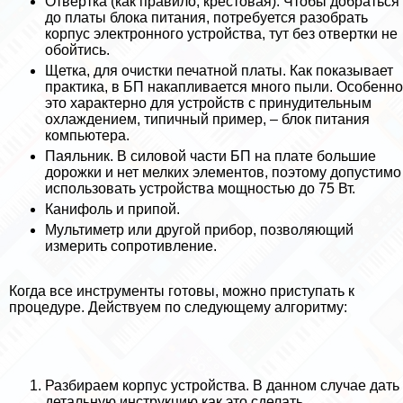
Отвертка (как правило, крестовая). Чтобы добраться
до платы блока питания, потребуется разобрать
корпус электронного устройства, тут без отвертки не
обойтись.
Щетка, для очистки печатной платы. Как показывает
пpaктика, в БП накапливается много пыли. Особенно
это хаpaктерно для устройств с принудительным
охлаждением, типичный пример, – блок питания
компьютера.
Паяльник. В силовой части БП на плате большие
дорожки и нет мелких элементов, поэтому допустимо
использовать устройства мощностью до 75 Вт.
Канифоль и припой.
Мультиметр или другой прибор, позволяющий
измерить сопротивление.
Когда все инструменты готовы, можно приступать к
процедуре. Действуем по следующему алгоритму:
Разбираем корпус устройства. В данном случае дать
детальную инструкцию как это сделать