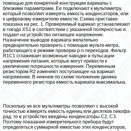
помощью для конкретной конструкции варикапы с
близкими параметрами. Ее подключают к мультиметру.
который позволяет измерять емкость конденсаторов, или
к цифровому измерителю емкости. Схема приставки
показана на рис. 1. Проверяемый варикап устанавливают
в гнездо XS1 в соответствии с указанной полярностью и
подают на устройство питающее напряжение.
Назначение выводов варикапа желательно
предварительно проверить с помощью мульти-метра,
работающего в режиме проверки р-n переходов. Фильтр
R1C1 сглаживает возможные наводки и пульсации
напряжения питания, которые могут привести к
увеличению погрешности измерения. Переменным
резистором R2 изменяют поступающее на варикап
напряжение. В нижнем по схеме положении движка
переменного резистора емкость варикапа максимальна.
Поскольку не все мультиметры позволяют с высокой
точностью измерять емкость единиц или десятков пикофа-
рад, то в устройство введены конденсаторы С2, СЗ.
Поэтому показания измерительного прибора будут
определяться суммарной емкостью этих конденсаторов,