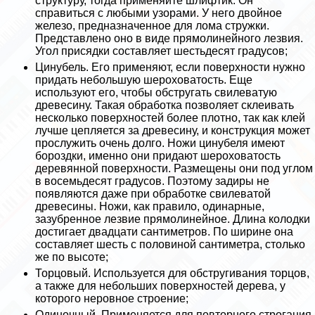
структуру, тогда применяйте шлифтик. Он
справиться с любыми узорами. У него двойное
железо, предназначенное для лома стружки.
Представлено оно в виде прямолинейного лезвия.
Угол присядки составляет шестьдесят градусов;
Цинубель. Его применяют, если поверхности нужно
придать небольшую шероховатость. Еще
используют его, чтобы обстругать свилеватую
древесину. Такая обработка позволяет склеивать
несколько поверхностей более плотно, так как клей
лучше цепляется за древесину, и конструкция может
прослужить очень долго. Ножи цинубеля имеют
бороздки, именно они придают шероховатость
деревянной поверхности. Размещены они под углом
в восемьдесят градусов. Поэтому задиры не
появляются даже при обработке свилеватой
древесины. Ножи, как правило, одинарные,
зазубренное лезвие прямолинейное. Длина колодки
достигает двадцати сантиметров. По ширине она
составляет шесть с половиной сантиметра, столько
же по высоте;
Торцовый. Используется для обстругивания торцов,
а также для небольших поверхностей дерева, у
которого неровное строение;
Одиночный. Применяется для повторного строгания