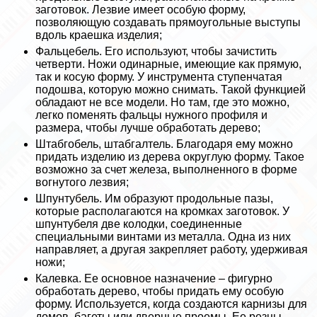
заготовок. Лезвие имеет особую форму,
позволяющую создавать прямоугольные выступы
вдоль краешка изделия;
Фальцебель. Его используют, чтобы зачистить
четверти. Ножи одинарные, имеющие как прямую,
так и косую форму. У инструмента ступенчатая
подошва, которую можно снимать. Такой функцией
обладают не все модели. Но там, где это можно,
легко поменять фальцы нужного профиля и
размера, чтобы лучше обработать дерево;
Штабгобель, штабгалтель. Благодаря ему можно
придать изделию из дерева округлую форму. Такое
возможно за счет железа, выполненного в форме
вогнутого лезвия;
Шпунтубель. Им образуют продольные пазы,
которые располагаются на кромках заготовок. У
шпунтубеля две колодки, соединенные
специальными винтами из металла. Одна из них
направляет, а другая закрепляет работу, удерживая
ножи;
Калевка. Ее основное назначение – фигурно
обработать дерево, чтобы придать ему особую
форму. Используется, когда создаются карнизы для
домов, багеты или дверные проемы. Ее резцы