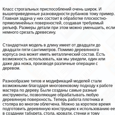
Класс строгальных приспособлений очень широк. И
вышеприведенные разновидности рубанков тому пример.
Главная задача у них состоит в обработке плоскостно-
прямолинейных поверхностей, создавая требуемый
рельеф. Размеры детали при этом можно уменьшить, если
немного срезать древесину.
Стандартная модель в длину имеет от двадцати до
двадцати пяти сантиметров. Помимо деревянного
корпуса она может иметь металлический состав. Есть
возможность использовать, как мы увидели, один или
даже два ножа, производя различные операции с
деревом.
Разнообразие типов и модификаций моделей стали
возможными благодаря многовековому подходу к работе
мастера по дереву. Были созданы самые разные
инструменты, позволяющие обpaбатывать любую
деревянную поверхность. Теперь работа плотника и
столяра во многом облегчена. Можно за короткое время
подготовить деревянную конструкцию к использованию ее
в создании табурета, стола, кровати, стенки и тому