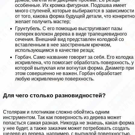
особенные. Их кромка фигурная. Подошва имеет
много ступеней, которые выбираются в зависимости
от того, какова форма будущей детали, что конкретно
желает получить мастер;
Грунтубель. С его помощью выстругивают пазы
поперек волокон дерева в виде трапециевидного
сечения. Внешний вид представлен колодкой со
вставленным в нее заостренным крючком,
использующимся в качестве резца;
Горбач. Само название говорит за себя. Его колодка
искривлена, что помогает обработать поверхность, у
которой выпуклая или вогнутая форма. Диаметр при
этом совершенно не важен. Горбач обработает
любую искривленную поверхность.
Для чего столько разновидностей?
Столярам и плотникам сложно обойтись одним
инструментом. Так как поверхность из дерева может
попасться самая разная. Никогда не знаешь, какая форма
у нее будет, а также заказчик может потребовать создать
шедевр из дерева, например, с выпуклой поверхностью.