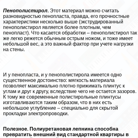
Пенополистирол
.
Этот материал можно считать
разновидностью пенопласта, правда, его прочностные
хаpaктеристики несколько выше (экструдированный
пенополистирол является более плотным, чем
пенопласт). Что касается обработки – пенополистирол так
же легко режется обычным острым ножом, и тоже имеет
небольшой вес, а это важный фактор при учете нагрузки
на стены.
И у пенопласта, и у пенополистирола имеется одно
существенное достоинство: мягкость материала
позволяет максимально плотно прижимать плинтус к
углам и друг к другу, вследствие чего не остается зазоров.
К тому же современные полистирольные плинтусы
изготавливаются таким образом, что в них есть
небольшое углубление – специально для скрытой
прокладки электропроводки.
Полезное. Полиуретановая лепнина способна
превратить внешний вид стандартной квартиры в