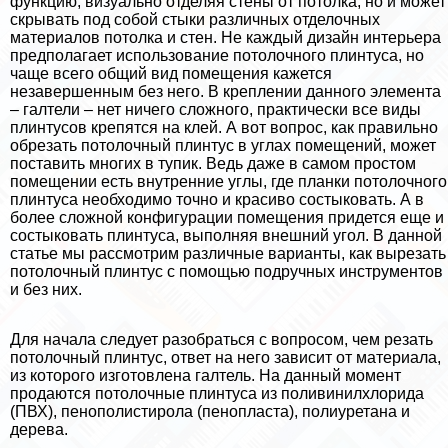
функцию, визуально отделяя стены от потолка, но и может
скрывать под собой стыки различных отделочных
материалов потолка и стен. Не каждый дизайн интерьера
предполагает использование потолочного плинтуса, но
чаще всего общий вид помещения кажется
незавершенным без него. В креплении данного элемента
– галтели – нет ничего сложного, пpaктически все виды
плинтусов крепятся на клей. А вот вопрос, как правильно
обрезать потолочный плинтус в углах помещений, может
поставить многих в тупик. Ведь даже в самом простом
помещении есть внутренние углы, где планки потолочного
плинтуса необходимо точно и красиво состыковать. А в
более сложной конфигурации помещения придется еще и
состыковать плинтуса, выполняя внешний угол. В данной
статье мы рассмотрим различные варианты, как вырезать
потолочный плинтус с помощью подручных инструментов
и без них.
Для начала следует разобраться с вопросом, чем резать
потолочный плинтус, ответ на него зависит от материала,
из которого изготовлена галтель. На данный момент
продаются потолочные плинтуса из поливинилхлорида
(ПВХ), пенополистирола (пенопласта), полиуретана и
дерева.