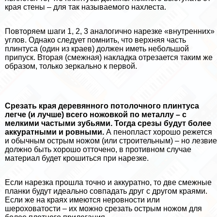
края стены – для так называемого нахлеста.
Повторяем шаги 1, 2, 3 аналогично нарезке «внутренних»
углов. Однако следует помнить, что верхняя часть
плинтуса (один из краев) должен иметь небольшой
припуск. Вторая (смежная) накладка отрезается таким же
образом, только зеркально к первой.
Срезать края деревянного потолочного плинтуса
легче (и лучше) всего ножовкой по металлу – с
мелкими частыми зубьями. Тогда срезы будут более
аккуратными и ровными.
А пенопласт хорошо режется
и обычным острым ножом (или строительным) – но лезвие
должно быть хорошо отточено, в противном случае
материал будет крошиться при нарезке.
Если нарезка прошла точно и аккуратно, то две смежные
планки будут идеально совпадать друг с другом краями.
Если же на краях имеются неровности или
шероховатости – их можно срезать острым ножом для