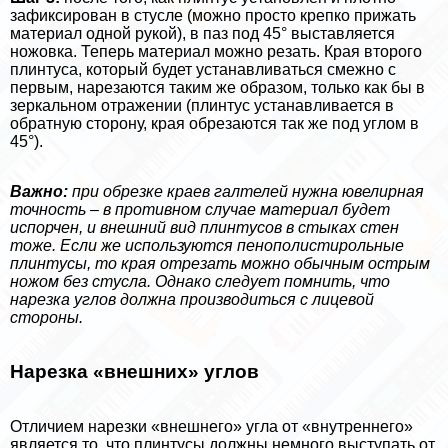
зафиксирован в стусле (можно просто крепко прижать
материал одной рукой), в паз под 45° выставляется
ножовка. Теперь материал можно резать. Края второго
плинтуса, который будет устанавливаться смежно с
первым, нарезаются таким же образом, только как бы в
зеркальном отражении (плинтус устанавливается в
обратную сторону, края обрезаются так же под углом в
45°).
Важно:
при обрезке краев галтелей нужна ювелирная
точность – в противном случае материал будет
испорчен, и внешний вид плинтусов в стыках стен
тоже. Если же используются пенополистирольные
плинтусы, то края отрезать можно обычным острым
ножом без стусла. Однако следует помнить, что
нарезка углов должна производиться с лицевой
стороны.
Нарезка «внешних» углов
Отличием нарезки «внешнего» угла от «внутреннего»
является то, что плинтусы должны немного выступать от