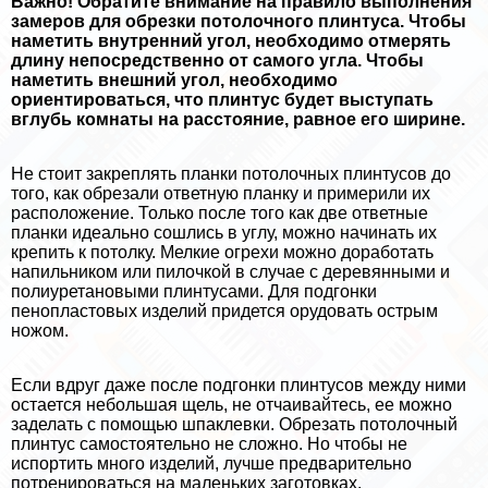
Важно! Обратите внимание на правило выполнения
замеров для обрезки потолочного плинтуса. Чтобы
наметить внутренний угол, необходимо отмерять
длину непосредственно от самого угла. Чтобы
наметить внешний угол, необходимо
ориентироваться, что плинтус будет выступать
вглубь комнаты на расстояние, равное его ширине.
Не стоит закреплять планки потолочных плинтусов до
того, как обрезали ответную планку и примерили их
расположение. Только после того как две ответные
планки идеально сошлись в углу, можно начинать их
крепить к потолку. Мелкие огрехи можно доработать
напильником или пилочкой в случае с деревянными и
полиуретановыми плинтусами. Для подгонки
пенопластовых изделий придется орудовать острым
ножом.
Если вдруг даже после подгонки плинтусов между ними
остается небольшая щель, не отчаивайтесь, ее можно
заделать с помощью шпаклевки. Обрезать потолочный
плинтус самостоятельно не сложно. Но чтобы не
испортить много изделий, лучше предварительно
потренироваться на маленьких заготовках.