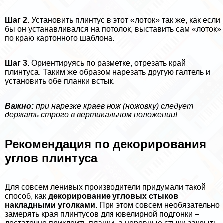
Шаг 2.
Установить плинтус в этот «лоток» так же, как если
бы он устанавливался на потолок, выставить сам «лоток»
по краю картонного шаблона.
Шаг 3.
Ориентируясь по разметке, отрезать край
плинтуса. Таким же образом нарезать другую галтель и
установить обе планки встык.
Важно:
при нарезке краев нож (ножовку) следует
держать строго в вертикальном положении!
Рекомендация по декорирования
углов плинтуса
Для совсем ленивых производители придумали такой
способ, как
декорирование угловых стыков
накладными уголками
. При этом совсем необязательно
замерять края плинтусов для ювелирной подгонки –
достаточно приклеить планки, а неровные стыки закрыть