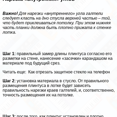
Важно!
Для нарезки «внутреннего» угла галтели
следует класть на дно стусла верхней частью – той,
что будет приклеиваться потолку. При этом нижняя
часть планки должна быть плотно прижата к стенке
лотка.
Шаг 1:
правильный замер длины плинтуса согласно его
разметки на стене, нанесение «засечки» карандашом на
материале под будущий срез.
Читать еще:
Как отрезать защитное стекло на телефон
Шаг 2:
установка материала в стусло. От правильного
размещения плинтуса в лотке будет зависеть
правильность нарезки краев галтелей, и, соответственно,
точность размещения их на потолке.
Шаг 3:
после того, как плинтус установлен и плотно