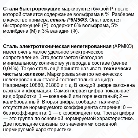
Стали быстрорежущие
маркируются буквой Р, после
которой ставится содержание вольфрама в %. Разберём
в качестве примера
сталь Р6М5Ф3
. Она является
быстрорежущей (Р), содержит 6% вольфрама, 5%
молибдена (М) и 3% ванадия (Ф).
Сталь электротехническая нелегированная
(АРМКО)
имеет очень малое удельное электрическое
сопротивление. Это достигается благодаря
минимальному количеству углерода в составе (менее
0,04%). Такую сталь ещё принято называть
технически
чистым железом
. Маркировка электротехнических
нелегированных сталей состоит только из цифр.
Например: 10880, 21880 и т. д. В каждой цифре заложена
важная информация. Самая первая цифра показывает
вид обработки: 1 — кованный или горячекатаный; 2 —
калиброванный. Вторая цифра сообщает наличие/
отсутствие нормируемого коэффициента старения: 0 —
без коэффициента; 1 — с коэффициентом. Третья цифра
— это группа по основной нормируемой хаpaктеристике.
Две последние связаны со значениями основной
нормируемой хаpaктеристики.