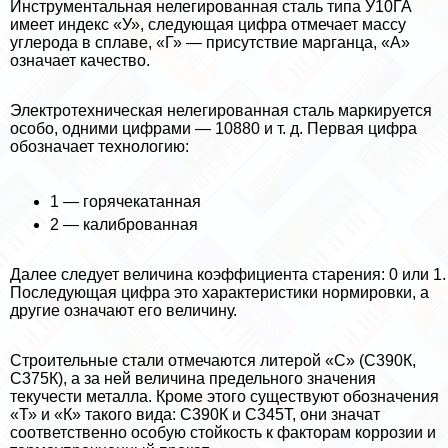
Инструментальная нелегированная сталь типа У10ГА
имеет индекс «У», следующая цифра отмечает массу
углерода в сплаве, «Г» — присутствие марганца, «А»
означает качество.
Электротехническая нелегированная сталь маркируется
особо, одними цифрами — 10880 и т. д. Первая цифра
обозначает технологию:
1 — горячекатанная
2 — калиброванная
Далее следует величина коэффициента старения: 0 или 1.
Последующая цифра это хаpaктеристики нормировки, а
другие означают его величину.
Строительные стали отмечаются литерой «С» (С390К,
С375К), а за ней величина предельного значения
текучести металла. Кроме этого существуют обозначения
«Т» и «К» такого вида: С390К и С345Т, они значат
соответственно особую стойкость к факторам коррозии и