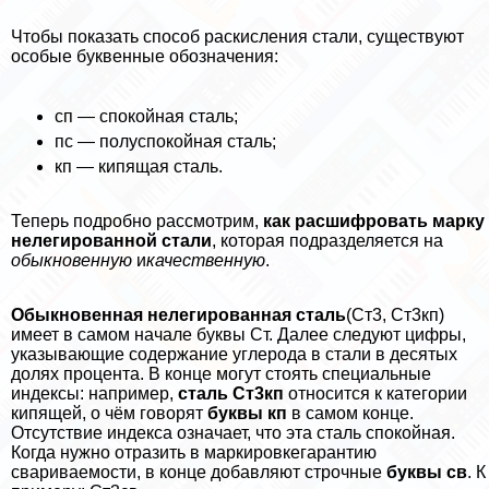
Чтобы показать способ раскисления стали, существуют
особые буквенные обозначения:
сп — спокойная сталь;
пс — полуспокойная сталь;
кп — кипящая сталь.
Теперь подробно рассмотрим,
как расшифровать марку
нелегированной стали
, которая подразделяется на
обыкновенную
и
качественную
.
Обыкновенная нелегированная сталь
(Ст3, Ст3кп)
имеет в самом начале буквы Ст. Далее следуют цифры,
указывающие содержание углерода в стали в десятых
долях процента. В конце могут стоять специальные
индексы: например,
сталь Ст3кп
относится к категории
кипящей, о чём говорят
буквы кп
в самом конце.
Отсутствие индекса означает, что эта сталь спокойная.
Когда нужно отразить в маркировкегарантию
свариваемости, в конце добавляют строчные
буквы св
. К