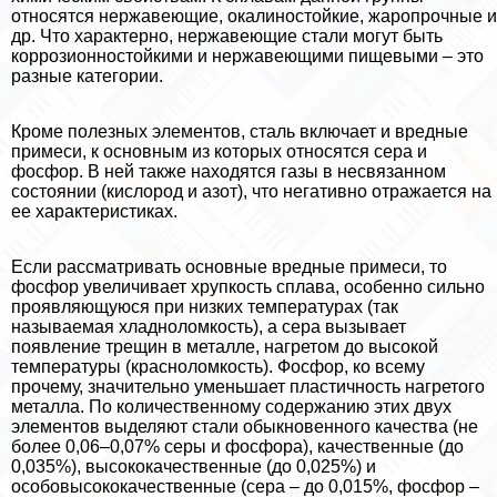
относятся нержавеющие, окалиностойкие, жаропрочные и
др. Что хаpaктерно, нержавеющие стали могут быть
коррозионностойкими и нержавеющими пищевыми – это
разные категории.
Кроме полезных элементов, сталь включает и вредные
примеси, к основным из которых относятся сера и
фосфор. В ней также находятся газы в несвязанном
состоянии (кислород и азот), что негативно отражается на
ее хаpaктеристиках.
Если рассматривать основные вредные примеси, то
фосфор увеличивает хрупкость сплава, особенно сильно
проявляющуюся при низких температурах (так
называемая хладноломкость), а сера вызывает
появление трещин в металле, нагретом до высокой
температуры (красноломкость). Фосфор, ко всему
прочему, значительно уменьшает пластичность нагретого
металла. По количественному содержанию этих двух
элементов выделяют стали обыкновенного качества (не
более 0,06–0,07% серы и фосфора), качественные (до
0,035%), высококачественные (до 0,025%) и
особовысококачественные (сера – до 0,015%, фосфор –