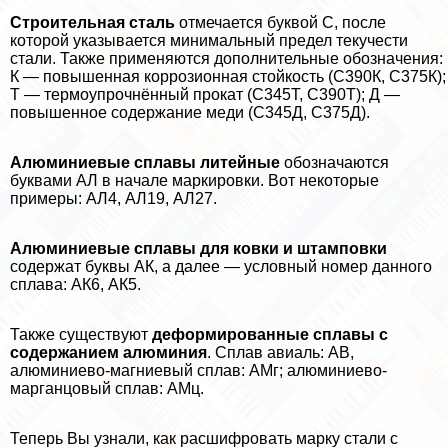
Строительная сталь
отмечается буквой С, после
которой указывается минимальный предел текучести
стали. Также применяются дополнительные обозначения:
К — повышенная коррозионная стойкость (С390К, С375К);
Т — термоупрочнённый прокат (С345Т, С390Т); Д —
повышенное содержание меди (С345Д, С375Д).
Алюминиевые сплавы литейные
обозначаются
буквами АЛ в начале маркировки. Вот некоторые
примеры: АЛ4, АЛ19, АЛ27.
Алюминиевые сплавы для ковки и штамповки
содержат буквы АК, а далее — условный номер данного
сплава: АК6, АК5.
Также существуют
деформированные сплавы с
содержанием алюминия
. Сплав авиаль: АВ,
алюминиево-магниевый сплав: АМг; алюминиево-
марганцовый сплав: АМц.
Теперь Вы узнали, как расшифровать марку стали с