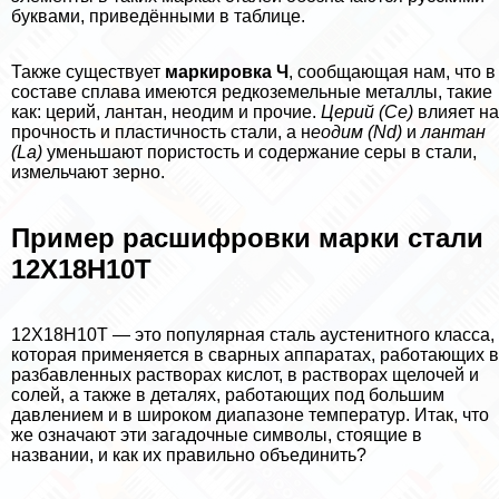
буквами, приведёнными в таблице.
Также существует
маркировка Ч
, сообщающая нам, что в
составе сплава имеются редкоземельные металлы, такие
как: церий, лантан, неодим и прочие.
Церий (Ce)
влияет на
прочность и пластичность стали, а н
еодим (Nd)
и
лантан
(La)
уменьшают пористость и содержание серы в стали,
измельчают зерно.
Пример расшифровки марки стали
12Х18Н10Т
12Х18Н10Т — это популярная сталь аустенитного класса,
которая применяется в сварных аппаратах, работающих в
разбавленных растворах кислот, в растворах щелочей и
солей, а также в деталях, работающих под большим
давлением и в широком диапазоне температур. Итак, что
же означают эти загадочные символы, стоящие в
названии, и как их правильно объединить?