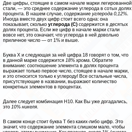
Две цифры, стоящие в самом начале марки легированной
стали, — это среднее содержание углерода в сотых долях
процента. В нашем случае, содержание
углерода 0,12%
.
Иногда вместо двух цифр стоит всего одна: она
показывает, сколько
углерода (C)
содержится в десятых
долях процента. Если же цифр в начале марки стали
вовсе нет, это означает, что углерода в ней довольно
приличное число — от 1% и выше.
Буква Х и следующая за ней цифра 18 говорят о том, что
в данной марке содержится
18% хрома
. Обратите
внимание: соотношение элемента в долях процента
выражает только первое число, стоящее в начале марки,
и это относится только к углероду! Все остальные числа,
присутствующие в названии, выражают количество
конкретных элементов в процентах.
Далее следует комбинация Н10. Как Вы уже догадались,
это
10% никеля.
В самом конце стоит буква Т без каких-либо цифр. Это
значит, что содержание элемента слишком мало, чтобы