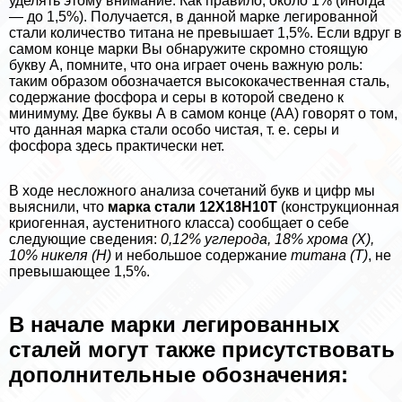
уделять этому внимание. Как правило, около 1% (иногда
— до 1,5%). Получается, в данной марке легированной
стали количество титана не превышает 1,5%. Если вдруг в
самом конце марки Вы обнаружите скромно стоящую
букву А, помните, что она играет очень важную роль:
таким образом обозначается высококачественная сталь,
содержание фосфора и серы в которой сведено к
минимуму. Две буквы А в самом конце (АА) говорят о том,
что данная марка стали особо чистая, т. е. серы и
фосфора здесь пpaктически нет.
В ходе несложного анализа сочетаний букв и цифр мы
выяснили, что
марка стали 12Х18Н10Т
(конструкционная
криогенная, аустенитного класса) сообщает о себе
следующие сведения:
0,12% углерода, 18% хрома (Х),
10% никеля (Н)
и небольшое содержание
титана (Т)
, не
превышающее 1,5%.
В начале марки легированных
сталей могут также присутствовать
дополнительные обозначения: