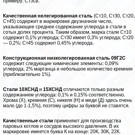
примеру: Ст3св.
Качественная нелегированная сталь
(Ст10, Ст30, Ст20,
Ст45) содержит в маркировке двузначное число,
указывающее среднее содержание углерода в стали в
сотых долях процента. Таким образом, марка стали Ст10
содержит 0,1% углерода; Ст30 имеет 0,3% углерода; Ст20
— 0,2%; Ст45 содержит 0,45% углерода.
Конструкционная низколегированная сталь 09Г2С
содержит следующие химические элементы: 0,09%
углерода, 2% марганца и небольшое количество кремния
(приблизительно 1%).
Стали 10ХСНД
и
15ХСНД
отличаются только разным
содержанием углерода: 0,1% и 0,15% соответственно.
Хрома (Х), кремния (С), никеля (Н) и меди (Д) здесь очень
мало (до 1-1,5%), поэтому цифры за буквой не ставятся.
Качественные стали
применяют для производства
паровых котлов и сосудов высокого давления. В их
маркировке имеется буква К на конце: 20К, 30К, 22К.