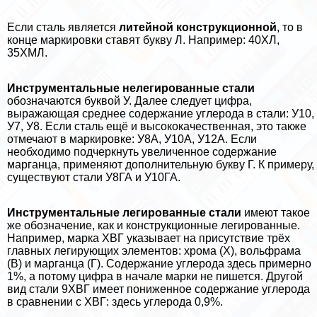
Если сталь является
литейной конструкционной
, то в
конце маркировки ставят букву Л. Например: 40ХЛ,
35ХМЛ.
Инструментальные нелегированные стали
обозначаются буквой У. Далее следует цифра,
выражающая среднее содержание углерода в стали: У10,
У7, У8. Если сталь ещё и высококачественная, это также
отмечают в маркировке: У8А, У10А, У12А. Если
необходимо подчеркнуть увеличенное содержание
марганца, применяют дополнительную букву Г. К примеру,
существуют стали У8ГА и У10ГА.
Инструментальные легированные стали
имеют такое
же обозначение, как и конструкционные легированные.
Например, марка ХВГ указывает на присутствие трёх
главных легирующих элементов: хрома (Х), вольфрама
(В) и марганца (Г). Содержание углерода здесь примерно
1%, а потому цифра в начале марки не пишется. Другой
вид стали 9ХВГ имеет пониженное содержание углерода
в сравнении с ХВГ: здесь углерода 0,9%.