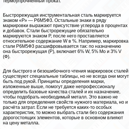
термоупрочненный прокат.
Быстрорежущая инструментальная сталь маркируется
знаком «Р» — Р6М5Ф3. Остальные знаки в ряду
маркировки выражают присутствие углерода в процентах
и добавок. Стали быстрорежущие обязательно
маркируются знаком Р, после него проставляется
относительное содержание W в %. Например, маркировка
стали Р6М5Ф3 расшифровывается так: по назначению
она быстрорежущая (Р), включает 6% W, 5% Mo и 3% V
(Ф).
Для быстрого и безошибочного чтения маркировок сталей
существуют специальные таблицы, но не всегда они могут
быть под рукой. Принципы определения марки,
изложенные выше, помогут даже непрофессионалу
определить базовые качества сталей и их назначение,
чтобы подобрать необходимый металл. Это важно не
только для определения свойств нужного материала, но и
расчёта затрат. Если не требуется каких-то особых
хаpaктеристик, то можно выбрать стали без содержания
дорогостоящих элементов, которые в основном влияют
на цену металла.