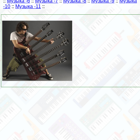
::
Музыка -6
::
Музыка -7
::
Музыка -8
::
Музыка -9
::
Музыка
-10
::
Музыка -11
::