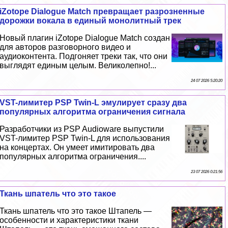
iZotope Dialogue Match превращает разрозненные
дорожки вокала в единый монолитный трек
Новый плагин iZotope Dialogue Match создан
для авторов разговорного видео и
аудиоконтента. Подгоняет треки так, что они
выглядят единым целым. Великолепно!...
24 07 2026 5:20:20
VST-лимитер PSP Twin-L эмулирует сразу два
популярных алгоритма ограничения сигнала
Разработчики из PSP Audioware выпустили
VST-лимитер PSP Twin-L для использования
на концертах. Он умеет имитировать два
популярных алгоритма ограничения....
23 07 2026 0:21:56
Ткань шпатель что это такое
Ткань шпатель что это такое Штапель —
особенности и хаpaктеристики ткани