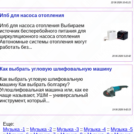
22 06 2026 10:41:21
Ипб для насоса отопления
Ипб для насоса отопления Выбираем
источник бесперебойного питания для
циркуляционного насоса отопления
Автономные системы отопления могут
работать без...
20 06 2026 5:22:42
Как выбрать угловую шлифовальную машину
Как выбрать угловую шлифовальную
машину Как выбрать болгарку?
Углошлифовальная машина или, как ее
чаще называют, УШМ – универсальный
инструмент, который...
19 06 2026 9:42:15
Еще:
Музыка -1
::
Музыка -2
::
Музыка -3
::
Музыка -4
::
Музыка -5