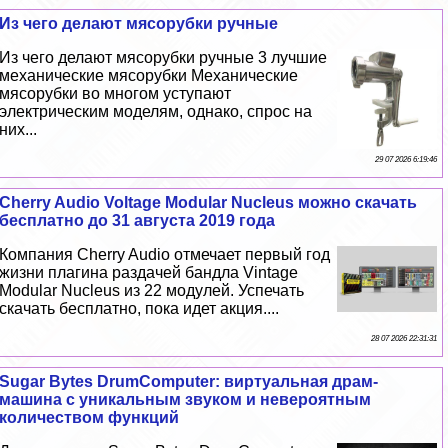
Из чего делают мясорубки ручные
Из чего делают мясорубки ручные 3 лучшие
механические мясорубки Механические
мясорубки во многом уступают
электрическим моделям, однако, спрос на
них...
29 07 2026 6:19:46
Cherry Audio Voltage Modular Nucleus можно скачать
бесплатно до 31 августа 2019 года
Компания Cherry Audio отмечает первый год
жизни плагина раздачей бандла Vintage
Modular Nucleus из 22 модулей. Успечать
скачать бесплатно, пока идет акция....
28 07 2026 22:31:31
Sugar Bytes DrumComputer: виртуальная драм-
машина с уникальным звуком и невероятным
количеством функций