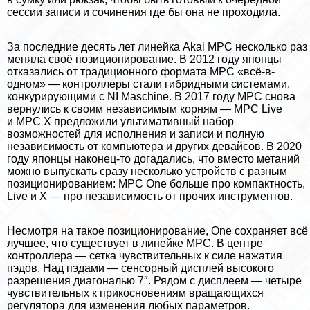
сессии записи и сочинения где бы она не проходила.
За последние десять лет линейка Akai MPC несколько раз
меняла своё позиционирование. В 2012 году японцы
отказались от
традиционного формата MPC «всё-в-
одном»
— контроллеры стали гибридными системами,
конкурирующими с NI Maschine. В 2017 году MPC снова
вернулись к своим независимым корням — MPC Live
и MPC X предложили ультимативный набор
возможностей для исполнения и записи и полную
независимость от компьютера и других девайсов. В 2020
году японцы наконец-то догадались, что вместо метаний
можно выпускать сразу несколько устройств с разным
позиционированием: MPC One больше про компактность,
Live и X — про независимость от прочих инструментов.
Несмотря на такое позиционирование, One сохраняет всё
лучшее, что существует в линейке MPC. В центре
контроллера — сетка чувствительных к силе нажатия
пэдов. Над пэдами — сенсорный дисплей высокого
разрешения диагональю 7″. Рядом с дисплеем — четыре
чувствительных к прикосновениям вращающихся
регулятора для изменения любых параметров.