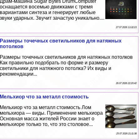
Драм-машина Sugar Bytes DrumComputer
оснащается восемью движками с тремя
вариантами синтеза и генерирует любые
звуки ударных. Звучит зачастую уникально....
27 07 2026 13:32:23
Размеры точечных светильников для натяжных
потолков
Размеры точечных светильников для натяжных потолков
Как правильно подобрать по форме и размеру
светильники для натяжного потолка? Их виды и
рекомендации...
26 07 2026 22:20:42
Мельхиор что за металл стоимость
Мельхиор что за металл стоимость Лом
мельхиора — виды. Применение мельхиора
Основная масса жителей России знает о
мельхиоре только то, что это столовое...
25 07 2026 21:11:38