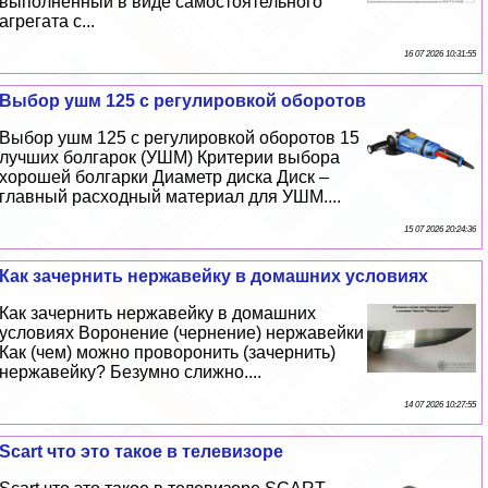
выполненный в виде самостоятельного
агрегата с...
16 07 2026 10:31:55
Выбор ушм 125 с регулировкой оборотов
Выбор ушм 125 с регулировкой оборотов 15
лучших болгарок (УШМ) Критерии выбора
хорошей болгарки Диаметр диска Диск –
главный расходный материал для УШМ....
15 07 2026 20:24:36
Как зачернить нержавейку в домашних условиях
Как зачернить нержавейку в домашних
условиях Воронение (чернение) нержавейки
Как (чем) можно проворонить (зачернить)
нержавейку? Безумно слижно....
14 07 2026 10:27:55
Scart что это такое в телевизоре