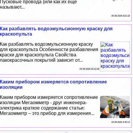
Пусковые провода (или как их еще
называют...
06 08 2026 8:21:18
Как разбавлять водоэмульсионную краску для
краскопульта
Как разбавлять водоэмульсионную краску
для краскопульта Особенности разбавления
краски для краскопульта Свойства
лакокрасочных покрытий зависит от...
05 08 2026 20:12:28
Каким прибором измеряется сопротивление
изоляции
Каким прибором измеряется сопротивление
изоляции Мегаомметр - друг инженера-
электрика краткое содержание статьи:
Мегаомметр – это прибор для измерения...
04 08 2026 4:30:13