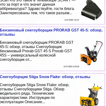
Scart что это такое в телевизоре SCART —
что за порт и что значит данная
аббревиатура? Здравствуйте, гости блога.
Заинтересованы тем, что такое разъем...
13 07 2026 7:31:37
Бензиновый снегоуборщик PRORAB GST 45-S: обзор,
отзывы
Бензиновый снегоуборщик PRORAB GST
45-S: обзор, отзывы Снегоуборщик
бензиновый Prorab GST 45 S Prorab GST
45S – универсальный колесной
снегоуборщик от...
12 07 2026 13:35:36
Снегоуборщик Stiga Snow Flake: обзор, отзывы
Снегоуборщик Stiga Snow Flake: обзор,
отзывы Снегоуборщики Stiga. Обзор
модельного ряда. Технические
хаpaктеристики. Инструкции по
эксплуатации Описание...