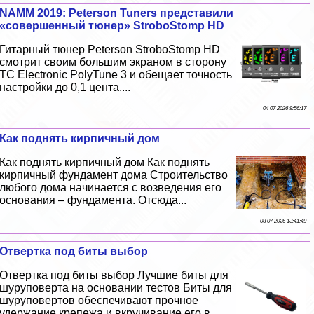
NAMM 2019: Peterson Tuners представили
«совершенный тюнер» StroboStomp HD
Гитарный тюнер Peterson StroboStomp HD
смотрит своим большим экраном в сторону
TC Electronic PolyTune 3 и обещает точность
настройки до 0,1 цента....
04 07 2026 9:56:17
Как поднять кирпичный дом
Как поднять кирпичный дом Как поднять
кирпичный фундамент дома Строительство
любого дома начинается с возведения его
основания – фундамента. Отсюда...
03 07 2026 13:41:49
Отвертка под биты выбор
Отвертка под биты выбор Лучшие биты для
шуруповерта на основании тестов Биты для
шуруповертов обеспечивают прочное
удержание крепежа и вкручивание его в...