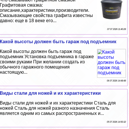
Графитовая смазка:
описание,хаpaктеристики,производители.
Смазывающие свойства графита известны
давно: еще в 18 веке его...
07 07 2026 11:40:28
Какой высоты должен быть гараж под подъемник
Какой высоты должен быть гараж под
подъемник Установка подъемника в гараже
своими руками При желании создать из
обычного гаражного помещения
настоящую...
06 07 2026 14:48:48
Виды стали для ножей и их хаpaктеристики
Виды стали для ножей и их хаpaктеристики Сталь для
ножей Сталь для ножей разного назначения Сталь
является одним из самых распространенных и...
05 07 2026 14:50:32