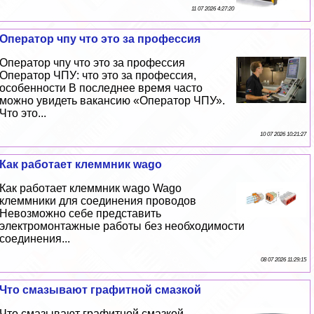
11 07 2026 4:27:20
Оператор чпу что это за профессия
Оператор чпу что это за профессия
Оператор ЧПУ: что это за профессия,
особенности В последнее время часто
можно увидеть вакансию «Оператор ЧПУ».
Что это...
10 07 2026 10:21:27
Как работает клеммник wago
Как работает клеммник wago Wago
клеммники для соединения проводов
Невозможно себе представить
электромонтажные работы без необходимости
соединения...
08 07 2026 11:29:15
Что смазывают графитной смазкой
Что смазывают графитной смазкой