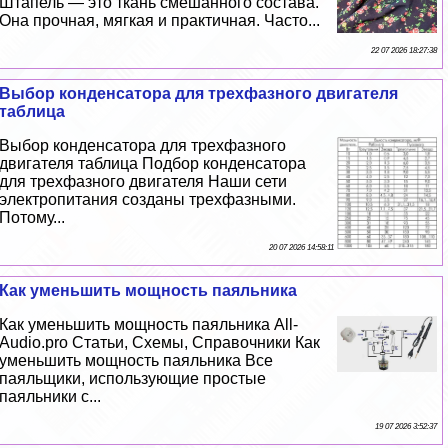
Штапель — это ткань смешанного состава.
Она прочная, мягкая и пpaктичная. Часто...
22 07 2026 18:27:38
Выбор конденсатора для трехфазного двигателя
таблица
Выбор конденсатора для трехфазного
двигателя таблица Подбор конденсатора
для трехфазного двигателя Наши сети
электропитания созданы трехфазными.
Потому...
20 07 2026 14:58:11
Как уменьшить мощность паяльника
Как уменьшить мощность паяльника All-
Audio.pro Статьи, Схемы, Справочники Как
уменьшить мощность паяльника Все
паяльщики, использующие простые
паяльники с...
19 07 2026 3:52:37