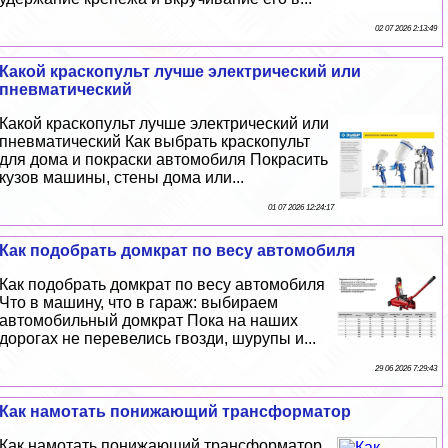
02 07 2026 2:13:49
Какой краскопульт лучше электрический или
пневматический
Какой краскопульт лучше электрический или
пневматический Как выбрать краскопульт
для дома и покраски автомобиля Покрасить
кузов машины, стены дома или...
01 07 2026 12:24:17
Как подобрать домкрат по весу автомобиля
Как подобрать домкрат по весу автомобиля
Что в машину, что в гараж: выбираем
автомобильный домкрат Пока на наших
дорогах не перевелись гвозди, шурупы и...
29 06 2026 7:29:43
Как намотать понижающий трaнcформатор
Как намотать понижающий трaнcформатор