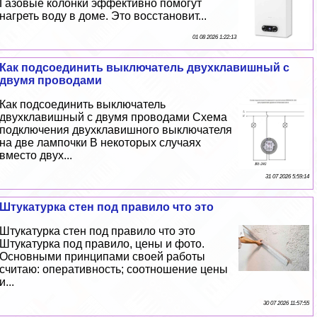
Газовые колонки эффективно помогут
нагреть воду в доме. Это восстановит...
01 08 2026 1:22:13
Как подсоединить выключатель двухклавишный с
двумя проводами
Как подсоединить выключатель
двухклавишный с двумя проводами Схема
подключения двухклавишного выключателя
на две лампочки В некоторых случаях
вместо двух...
31 07 2026 5:59:14
Штукатурка стен под правило что это
Штукатурка стен под правило что это
Штукатурка под правило, цены и фото.
Основными принципами своей работы
считаю: оперативность; соотношение цены
и...
30 07 2026 11:57:55