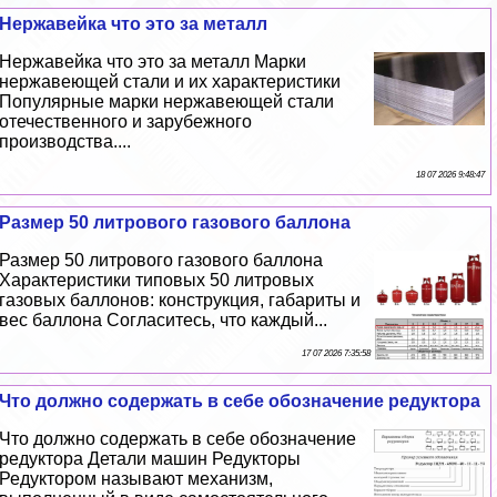
Нержавейка что это за металл
Нержавейка что это за металл Марки
нержавеющей стали и их хаpaктеристики
Популярные марки нержавеющей стали
отечественного и зарубежного
производства....
18 07 2026 9:48:47
Размер 50 литрового газового баллона
Размер 50 литрового газового баллона
Хаpaктеристики типовых 50 литровых
газовых баллонов: конструкция, габариты и
вес баллона Согласитесь, что каждый...
17 07 2026 7:35:58
Что должно содержать в себе обозначение редуктора
Что должно содержать в себе обозначение
редуктора Детали машин Редукторы
Редуктором называют механизм,