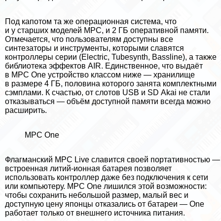
Под капотом та же операционная система, что
и у старших моделей MPC, и 2 ГБ оперативной памяти.
Отмечается, что пользователям доступны все
синтезаторы и инструменты, которыми славятся
контроллеры серии (Electric, Tubesynth, Bassline), а также
библиотека эффектов AIR. Единственное, что выдаёт
в MPC One устройство классом ниже — хранилище
в размере 4 ГБ, половина которого занята комплектными
сэмплами. К счастью, от слотов USB и SD Akai не стали
отказываться — объём доступной памяти всегда можно
расширить.
MPC One
Флагманский MPC Live славится своей портативностью —
встроенная литий-ионная батарея позволяет
использовать контроллер даже без подключения к сети
или компьютеру. MPC One лишился этой возможности:
чтобы сохранить небольшой размер, малый вес и
доступную цену японцы отказались от батареи — One
работает только от внешнего источника питания.