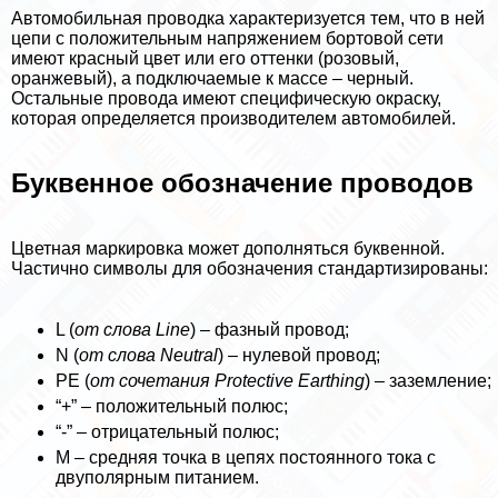
Автомобильная проводка хаpaктеризуется тем, что в ней
цепи с положительным напряжением бортовой сети
имеют красный цвет или его оттенки (розовый,
оранжевый), а подключаемые к массе – черный.
Остальные провода имеют специфическую окраску,
которая определяется производителем автомобилей.
Буквенное обозначение проводов
Цветная маркировка может дополняться буквенной.
Частично символы для обозначения стандартизированы:
L (
от слова Line
) – фазный провод;
N (
от слова Neutral
) – нулевой провод;
PE (
от сочетания Protective Earthing
) – заземление;
“+” – положительный полюс;
“-” – отрицательный полюс;
М – средняя точка в цепях постоянного тока с
двуполярным питанием.