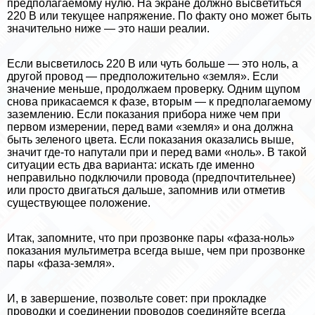
предполагаемому нулю. На экране должно высветиться
220 В или текущее напряжение. По факту оно может быть
значительно ниже — это наши реалии.
Если высветилось 220 В или чуть больше — это ноль, а
другой провод — предположительно «земля». Если
значение меньше, продолжаем проверку. Одним щупом
снова прикасаемся к фазе, вторым — к предполагаемому
заземлению. Если показания прибора ниже чем при
первом измерении, перед вами «земля» и она должна
быть зеленого цвета. Если показания оказались выше,
значит где-то напутали при и перед вами «ноль». В такой
ситуации есть два варианта: искать где именно
неправильно подключили провода (предпочтительнее)
или просто двигаться дальше, запомнив или отметив
существующее положение.
Итак, запомните, что при прозвонке пары «фаза-ноль»
показания мультиметра всегда выше, чем при прозвонке
пары «фаза-земля».
И, в завершение, позвольте совет: при прокладке
проводки и соединении проводов соединяйте всегда