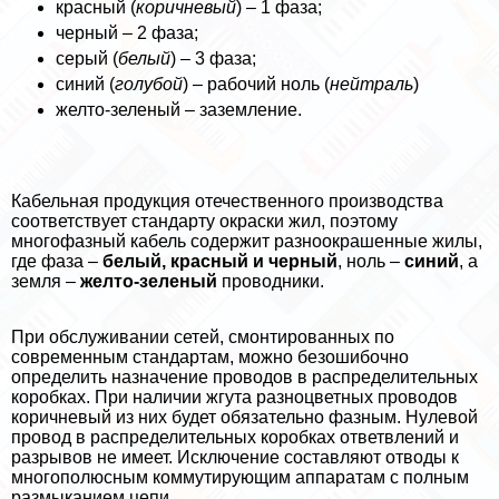
красный (
коричневый
) – 1 фаза;
черный – 2 фаза;
серый (
белый
) – 3 фаза;
синий (
гoлyбой
) – рабочий ноль (
нейтраль
)
желто-зеленый – заземление.
Кабельная продукция отечественного производства
соответствует стандарту окраски жил, поэтому
многофазный кабель содержит разноокрашенные жилы,
где фаза –
белый, красный и черный
, ноль –
синий
, а
земля –
желто-зеленый
проводники.
При обслуживании сетей, смонтированных по
современным стандартам, можно безошибочно
определить назначение проводов в распределительных
коробках. При наличии жгута разноцветных проводов
коричневый из них будет обязательно фазным. Нулевой
провод в распределительных коробках ответвлений и
разрывов не имеет. Исключение составляют отводы к
многополюсным коммутирующим аппаратам с полным
размыканием цепи.