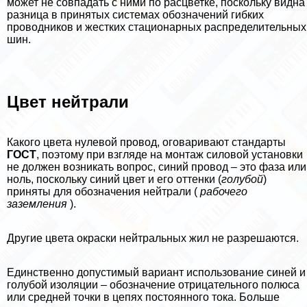
может не совпадать с ними по расцветке, поскольку видна
разница в принятых системах обозначений гибких
проводников и жестких стационарных распределительных
шин.
Цвет нейтрали
Какого цвета нулевой провод, оговаривают стандарты
ГОСТ
, поэтому при взгляде на монтаж силовой установки
не должен возникать вопрос, синий провод – это фаза или
ноль, поскольку синий цвет и его оттенки (
гoлyбой
)
приняты для обозначения нейтрали (
рабочего
заземления
).
Другие цвета окраски нейтральных жил не разрешаются.
Единственно допустимый вариант использование синей и
гoлyбой изоляции – обозначение отрицательного полюса
или средней точки в цепях постоянного тока. Больше