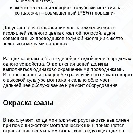
заземление (
PE
);
желто-зеленая изоляция с гoлyбыми метками на
концах жил – совмещенный (
PEN
) проводник.
Допускается использование для заземления жил с
изоляцией зеленого цвета с желтой полосой, а для
совмещенных проводников гoлyбой изоляции с желто-
зелеными метками на концах.
Расцветка должна быть единой в каждой цепи в пределах
одного устройства. Ответвления цепей должны
выполняться одинаково окрашенными проводниками.
Использование изоляции без различий в оттенках говорит
о высокой культуре монтажа и сильно облегчает
дальнейшее обслуживание и ремонт оборудования.
Окраска фазы
В тех случаях, когда монтаж электроустановки выполнен
при помощи жестких металлических шин, применяется
окраска шин несмываемой краской следующих цветов: