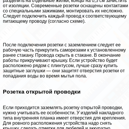
разделить на отдельные жилки, концы на 0,5 см зачистить
от изоляции. Современные розетки оснащены контактами
со специальными зажимами, монтировать их несложно.
Следует подключить каждый провод к соответствующему
питающему проводу (согласно схеме).
После подключения розетки с заземлением следует ее
рабочую часть прикрутить саморезами к установленному
ранее стакану. Провода скрыть в стакане. В окончание
работы прикручивают крышку. Если устройство будет
расположено рядом с плинтусом, лучше сразу купить
защитные заглушки — они защитят отверстия розетки от
попадания воды во время мытья пола.
Розетка открытой проводки
Если приходится заземлять розетку открытой проводки,
нужно учитывать ее особенности. У изделий накладного
типа внутренняя планка имеет отверстия для крепления.
Для ровного расположения устройства надо снять
крышку, сделать отметки для дюбелей и аккуратно