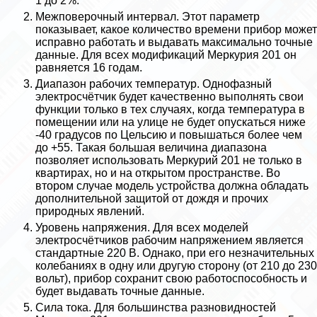
1 до 2%.
Межповерочный интервал. Этот параметр
показывает, какое количество времени прибор может
исправно работать и выдавать максимально точные
данные. Для всех модификаций Меркурия 201 он
равняется 16 годам.
Диапазон рабочих температур. Однофазный
электросчётчик будет качественно выполнять свои
функции только в тех случаях, когда температура в
помещении или на улице не будет опускаться ниже
-40 градусов по Цельсию и повышаться более чем
до +55. Такая большая величина диапазона
позволяет использовать Меркурий 201 не только в
квартирах, но и на открытом прострaнcтве. Во
втором случае модель устройства должна обладать
дополнительной защитой от дождя и прочих
природных явлений.
Уровень напряжения. Для всех моделей
электросчётчиков рабочим напряжением является
стандартные 220 В. Однако, при его незначительных
колебаниях в одну или другую сторону (от 210 до 230
вольт), прибор сохранит свою работоспособность и
будет выдавать точные данные.
Сила тока. Для большинства разновидностей