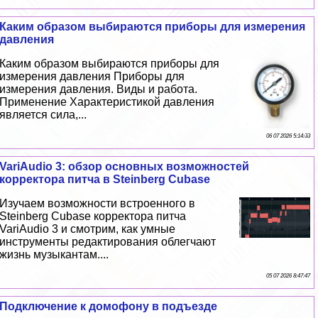
Каким образом выбираются приборы для измерения
давления
Каким образом выбираются приборы для
измерения давления Приборы для
измерения давления. Виды и работа.
Применение Хаpaктеристикой давления
является сила,...
06 07 2026 5:14:33
VariAudio 3: обзор основных возможностей
корректора питча в Steinberg Cubase
Изучаем возможности встроенного в
Steinberg Cubase корректора питча
VariAudio 3 и смотрим, как умные
инструменты редактирования облегчают
жизнь музыкантам....
05 07 2026 8:47:47
Подключение к домофону в подъезде