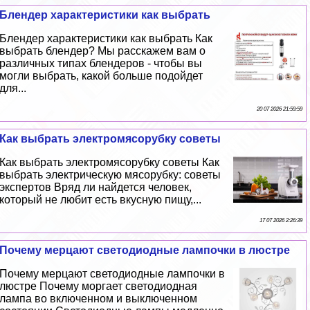
Блендер хаpaктеристики как выбрать
Блендер хаpaктеристики как выбрать Как
выбрать блендер? Мы расскажем вам о
различных типах блендеров - чтобы вы
могли выбрать, какой больше подойдет
для...
20 07 2026 21:59:59
Как выбрать электромясорубку советы
Как выбрать электромясорубку советы Как
выбрать электрическую мясорубку: советы
экспертов Вряд ли найдется человек,
который не любит есть вкусную пищу,...
17 07 2026 2:26:39
Почему мерцают светодиодные лампочки в люстре
Почему мерцают светодиодные лампочки в
люстре Почему моргает светодиодная
лампа во включенном и выключенном