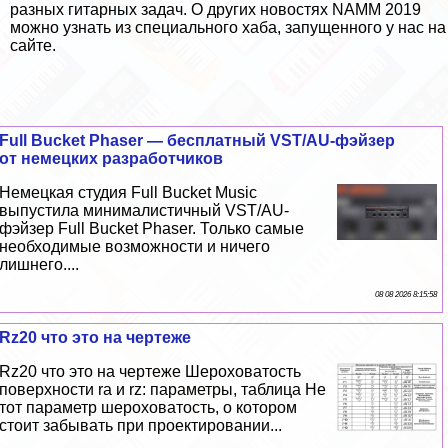
разных гитарных задач.
О других новостях NAMM 2019
можно узнать из специального хаба, запущенного у нас на
сайте
.
Full Bucket Phaser — бесплатный VST/AU-фэйзер
от немецких разработчиков
Немецкая студия Full Bucket Music
выпустила минималистичный VST/AU-
фэйзер Full Bucket Phaser. Только самые
необходимые возможности и ничего
лишнего....
08 08 2026 8:15:58
Rz20 что это на чертеже
Rz20 что это на чертеже Шероховатость
поверхности ra и rz: параметры, таблица Не
тот параметр шероховатость, о котором
стоит забывать при проектировании...