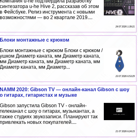
Компания u-he подтвердила разработку
синтезатора u-he Hive 2, рассказав об этом
в Фейсбуке. Релиз инструмента с новыми
возможностями — во 2 квартале 2019....
24 07 2026 1:39:21
Блоки монтажные с крюком
Блоки монтажные с крюком Блоки с крюком /
ушком Диаметр каната, мм Диаметр каната,
мм Диаметр каната, мм Диаметр каната, мм
Диаметр каната, мм Диаметр...
23 07 2026 6:53:29
NAMM 2020: Gibson TV — онлайн-канал Gibson с шоу
о гитарах, гитаристах и музыке
Gibson запустила Gibson TV - онлайн-
телеканал с шоу о гитарах, музыкантах, а
также студиях звукозаписи. Планируют так
привлекать новых покупателей....
21 07 2026 6:24:15