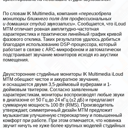
По словам IK Multimedia, компания
«переизобрела
мониторы ближнего поля для профессиональных
и домашних студий звукозаписи»
. Сообщается, что iLoud
MTM отличает
ровная амплитудно-частотная
хаpaктеристика
и пpaктически линейный график кривой
фазового отклика. Таких результатов удалось добиться
благодаря использованию DSP-процессора, который
работает в связке с ARC-микрофоном и автоматически
подстраивает звучание мониторов исходя из акустики
помещения.
Двухсторонние студийные мониторы
IK Multimedia iLoud
MTM обещают чистое и аккуратное звучание,
и оснащаются двумя 3,5-дюймовый вуферами и 1-
дюймовым твитером. Согласно заявленным
хаpaктеристикам, мониторы воспроизводят любые звуки
в диапазоне от 50 Гц до 24 кГц (±2 дБ) и предлагают
суммарную мощность 100 Вт (RMS). Производитель
утверждает, симметричный дизайн MTM предложит
музыкантам улучшенную стереокартину и повышенный
комфорт при работе. При этом отмечается, что новинка
звучит ничуть не хуже более крупных моделей студийных