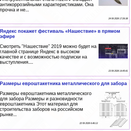
антикоррозийными хаpaктеристиками. Она
прочна и не...
24 06 2026 17:26:38
Яндекс покажет фестиваль «Нашествие» в прямом
эфире
Смотреть "Нашествие" 2019 можно будет на
главной странице Яндекс в высоком
качестве и с возможностью подписки на
выступления....
23 06 2026 14:45:41
Размеры евроштакетника металлического для забора
Размеры евроштакетника металлического
для забора Размеры и разновидности
евроштакетника Этот материал для
строительства заборов на российском
рынке...
22 06 2026 6:46:13