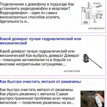
Подключение к домофону в подъезде Как
установить видеодомофон в квартире?
Видеодомофон – один из самых
малозатратных способов усилить
бдительность и...
04 07 2026 20:17:27
Какой домкрат лучше гидравлический или
механический
Какой домкрат лучше гидравлический или
механический Как выбрать домкрат Домкрат
– помощник автомобилиста в борьбе со
многими неприятными ситуациями....
03 07 2026 17:45:56
Как быстро очистить металл от ржавчины
Как быстро очистить металл от ржавчины
Как убрать ржавчину с металла Самая
распространенная проблема всех черных
металлов — появление ржавчины на их...