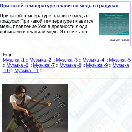
При какой температуре плавится медь в градусах
При какой температуре плавится медь в
градусах При какой температуре плавится
медь, плавление Уже в древности люди
добывали и плавили медь. Этот металл...
20 06 2026 18:44:46
Еще:
Музыка -1
::
Музыка -2
::
Музыка -3
::
Музыка -4
::
Музыка -5
::
Музыка -6
::
Музыка -7
::
Музыка -8
::
Музыка -9
::
Музыка
-10
::
Музыка -11
::