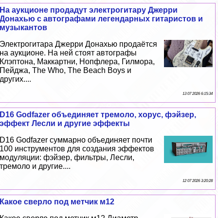
На аукционе продадут электрогитару Джерри
Донахью с автографами легендарных гитаристов и
музыкантов
Электрогитара Джерри Донахью продаётся
на аукционе. На ней стоят автографы
Клэптона, Маккартни, Нопфлера, Гилмора,
Пейджа, The Who, The Beach Boys и
других....
13 07 2026 6:15:34
D16 Godfazer объединяет тремоло, хорус, фэйзер,
эффект Лесли и другие эффекты
D16 Godfazer суммарно объединяет почти
100 инструментов для создания эффектов
модуляции: фэйзер, фильтры, Лесли,
тремоло и другие....
12 07 2026 3:20:28
Какое сверло под метчик м12