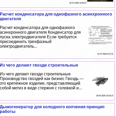
02 07 2026 16:50:27
Расчет конденсатора для однофазного асинхронного
двигателя
Расчет конденсатора для однофазного
асинхронного двигателя Конденсатор для
пуска электродвигателя Если требуется
присоединить трехфазный
электродвигатель...
01 07 2026 8:37:11
Из чего делают гвозди строительные
Из чего делают гвозди строительные
Производство гвоздей как бизнес Гвоздь —
это крепёжное изделие, представляющий
собой метиз в виде стержня с головкой и...
30 06 2026 19:32:15
Дымогенератор для холодного копчения принцип
работы