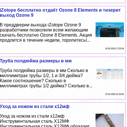
iZotope бесплатно отдаёт Ozone 8 Elements и тизерит
выход Ozone 9
В преддверии выхода iZotope Ozone 9
разработчики позволили всем желающим
скачать бесплатно Ozone 8 Elements. Акция
продлится в течение недели, торопитесь!...
26 06 2026 17:25:24
Труба полдюйма размеры в мм
Труба полдюйма размеры в мм Сколько в
миллиметрах трубы 1/2, 1 и 3/4 дюйма?
Какое соотношение? Сколько в
миллиметрах трубы 1/2 дюйма? Сколько в...
25 06 2026 21:59:29
Уход за ножом из стали х12мф
Уход за ножом из стали х12мф
Инструментальная сталь Х12МФ
Инструментальная сталь Х12МФ обладает