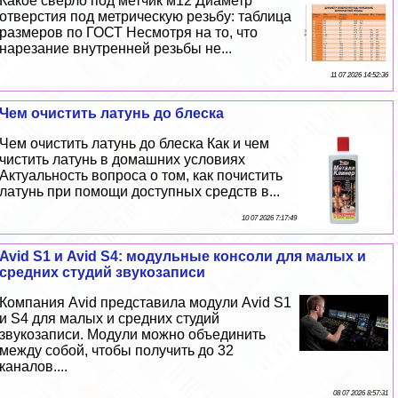
Какое сверло под метчик м12 Диаметр
отверстия под метрическую резьбу: таблица
размеров по ГОСТ Несмотря на то, что
нарезание внутренней резьбы не...
11 07 2026 14:52:36
Чем очистить латунь до блеска
Чем очистить латунь до блеска Как и чем
чистить латунь в домашних условиях
Актуальность вопроса о том, как почистить
латунь при помощи доступных средств в...
10 07 2026 7:17:49
Avid S1 и Avid S4: модульные консоли для малых и
средних студий звукозаписи
Компания Avid представила модули Avid S1
и S4 для малых и средних студий
звукозаписи. Модули можно объединить
между собой, чтобы получить до 32
каналов....
08 07 2026 8:57:31