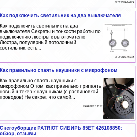
07 08 2026 4:48:25
Как подключить светильник на два выключателя
Как подключить светильник на два
выключателя Секреты и тонкости работы по
подключению люстры к выключателю
Люстра, популярный потолочный
светильник, есть...
06 08 2026 7:55:44
Как правильно спаять наушники с микрофоном
Как правильно спаять наушники с
микрофоном О том, как правильно припаять
новый штекер к наушникам (с распиновкой
проводов) Не секрет, что самой...
05 08 2026 6:10:33
Снегоуборщик PATRIOT СИБИРЬ 85ЕТ 426108850:
обзор, отзывы