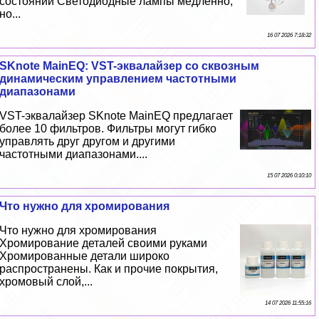
состоянии Светодиодные лампы медленно,
но...
16 07 2026 7:18:32
SKnote MainEQ: VST-эквалайзер со сквозным
динамическим управлением частотными
диапазонами
VST-эквалайзер SKnote MainEQ предлагает
более 10 фильтров. Фильтры могут гибко
управлять друг другом и другими
частотными диапазонами....
15 07 2026 0:10:10
Что нужно для хромирования
Что нужно для хромирования
Хромирование деталей своими руками
Хромированные детали широко
распространены. Как и прочие покрытия,
хромовый слой,...
14 07 2026 11:55:16