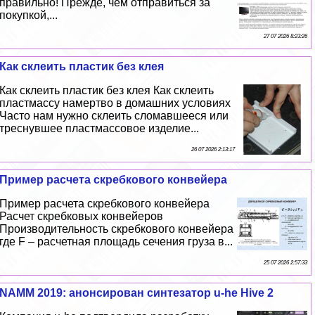
правильно! Прежде, чем отправиться за
покупкой,...
27 07 2026 8:23:26
Как склеить пластик без клея
Как склеить пластик без клея Как склеить
пластмассу намертво в домашних условиях
Часто нам нужно склеить сломавшееся или
треснувшее пластмассовое изделие...
26 07 2026 2:13:17
Пример расчета скребкового конвейера
Пример расчета скребкового конвейера
Расчет скребковых конвейеров
Производительность скребкового конвейера
где F – расчетная площадь сечения груза в...
25 07 2026 2:57:33
NAMM 2019: анонсирован синтезатор u-he Hive 2