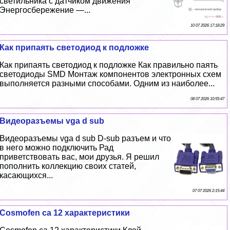
светильника с датчиком движения
Энергосбережение —...
10 07 2026 17:18:29
Как припаять светодиод к подложке
Как припаять светодиод к подложке Как правильно паять
светодиоды SMD Монтаж компонентов электронных схем
выполняется разными способами. Одним из наиболее...
08 07 2026 10:55:47
Видеоразъемы vga d sub
Видеоразъемы vga d sub D-sub разъем и что
в него можно подключить Рад
приветствовать вас, мои друзья. Я решил
пополнить коллекцию своих статей,
касающихся...
07 07 2026 2:15:44
Cosmofen ca 12 хаpaктеристики