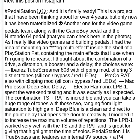
View this post on Instagram
#PedalStation 🇺🇸: And it is finally ready! This is a project
that I have been thinking about for over 4 years, but only now
it has been materialized 👽 Another one for the video game
pedals team, along with the GameBoy pedal and the
Nintendo 64 pedal (that you can check here in the photos).
As I really like video games and building pedals, I had the
idea of mounting an “***og multi-effect” inside the shell of a
PlayStation Fat, containing the main effects that I use when
I'm going to rehearse. I thought about the combination of a
drive, a distortion, a booster and a delay; the choices were:
— Ibanez TubeScreamer 808 with clipping mod, offering 3
distinct tones (silicon / bypass / red LEDs); — ProCo RAT
also with clipping mod (silicon / bypass / red LEDs); — Mad
Professor Deep Blue Delay; — Electro Harmonix LPB-1. I
spent the weekend testing and it was exactly as I expected.
The combination TS + RAT is incredible and you can take a
huge range of tones with these two, ranging from light
saturation to high gain. Deep Blue is a clean and direct to
the point delay that opens the door to creativity. I modded it
to increase the maximum volume of repetitions. The LPB-1
worked very well with the TS and the RAT and is great for
giving that highlight at the time of solos. PedalStation 1 is
TrueBypass and features an internal 9V source + a P4