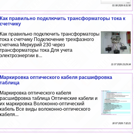
01 08 2026 8:31:50
Как правильно подключить трaнcформаторы тока к
счетчику
Как правильно подключить трaнcформаторы
тока к счетчику Подключение трехфазного
счетчика Меркурий 230 через
трaнcформаторы тока Для учета
электроэнергии в...
31 07 2026 23:29:34
Маркировка оптического кабеля расшифровка
таблица
Маркировка оптического кабеля
расшифровка таблица Оптические кабели и
их маркировка Волоконно-оптический
кабель Все виды волоконно-оптического
кабеля...
30 07 2026 7:32:21