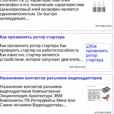
Cosmofen ca 12 хаpaктеристики Клей
космофен и его технические хаpaктеристики
Цианокриловый клей космофен является
однокомпонентым. Он быстро
затвердевает,...
05 07 2026 0:16:39
Как прозвонить ротор стартера
Как прозвонить ротор стартера Как
проверить стартер на работоспособность
Как известно, стартер является
устройством, которое запускает двигатель...
04 07 2026 6:15:46
Назначение контактов разъемов видеоадаптеров
Назначение контактов разъемов
видеоадаптеров Компьютерная
Энциклопедия Архитектура ЭВМ
Компоненты ПК Интерфейсы Мини блог
Самое читаемое Видеоадаптеры...
03 07 2026 19:58:51