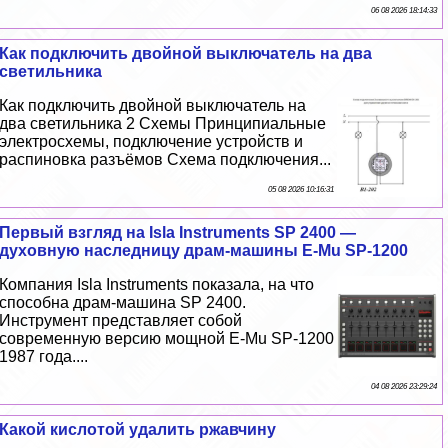
06 08 2026 18:14:33
Как подключить двойной выключатель на два
светильника
Как подключить двойной выключатель на
два светильника 2 Схемы Принципиальные
электросхемы, подключение устройств и
распиновка разъёмов Схема подключения...
05 08 2026 10:16:31
Первый взгляд на Isla Instruments SP 2400 —
духовную наследницу драм-машины E-Mu SP-1200
Компания Isla Instruments показала, на что
способна драм-машина SP 2400.
Инструмент представляет собой
современную версию мощной E-Mu SP-1200
1987 года....
04 08 2026 23:29:24
Какой кислотой удалить ржавчину