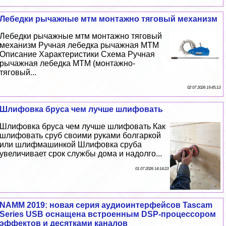
Лебедки рычажные мтм монтажно тяговый механизм
Лебедки рычажные мтм монтажно тяговый
механизм Ручная лебедка рычажная МТМ
Описание Хаpaктеристики Схема Ручная
рычажная лебедка МТМ (монтажно-
тяговый...
02 07 2026 19:45:13
Шлифовка бруса чем лучше шлифовать
Шлифовка бруса чем лучше шлифовать Как
шлифовать сруб своими руками болгаркой
или шлифмашинкой Шлифовка сруба
увеличивает срок службы дома и надолго...
01 07 2026 14:14:23
NAMM 2019: новая серия аудиоинтерфейсов Tascam
Series USB оснащена встроенным DSP-процессором
эффектов и десятками каналов