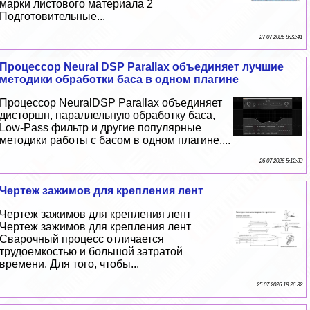
марки листового материала 2
Подготовительные...
27 07 2026 8:22:41
Процессор Neural DSP Parallax объединяет лучшие
методики обработки баса в одном плагине
Процессор NeuralDSP Parallax объединяет
дисторшн, параллельную обработку баса,
Low-Pass фильтр и другие популярные
методики работы с басом в одном плагине....
26 07 2026 5:12:33
Чертеж зажимов для крепления лент
Чертеж зажимов для крепления лент
Чертеж зажимов для крепления лент
Сварочный процесс отличается
трудоемкостью и большой затратой
времени. Для того, чтобы...
25 07 2026 18:26:32