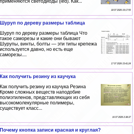
применяются светодиоды (led). Как...
18 07 2026 19:17:55
Шуруп по дереву размеры таблица
Шуруп по дереву размеры таблица Что
такое саморезы и какие они бывают
Шурупы, винты, болты — эти типы крепежа
используется давно, но есть еще
саморезы....
17 07 2026 15:41:24
Как получить резину из каучука
Как получить резину из каучука Резина
Кроме сложных веществ наподобие
полиэтиленов, представляющих из себя
высокомолекулярные полимеры,
существует класс...
16 07 2026 2:38:37
Почему кнопка записи красная и круглая?