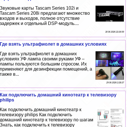
Звуковые карты Tascam Series 102i и
Tascam Series 208i предлагают множество
входов и выходов, полное отсутствие
задержек и отдельный DSP-модуль....
30 06 2026 22:26:59
Где взять ультрафиолет в домашних условиях
Где взять ультрафиолет в домашних
условиях УФ лампа своими руками УФ –
лампы пользуются большим спросом. Их
применяют для дезинфекции помещений, а
также в...
29 06 2026 2:28:37
Как подключить домашний кинотеатр к телевизору
philips
Как подключить домашний кинотеатр к
телевизору philips Как подключить
домашний кинотеатр к телевизору по шагам
Знать, как подключить к телевизору