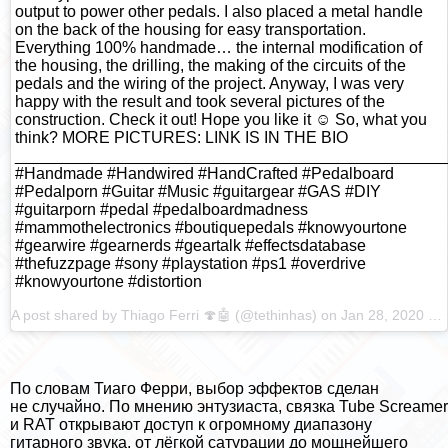
output to power other pedals. I also placed a metal handle
on the back of the housing for easy transportation.
Everything 100% handmade… the internal modification of
the housing, the drilling, the making of the circuits of the
pedals and the wiring of the project. Anyway, I was very
happy with the result and took several pictures of the
construction. Check it out! Hope you like it ☺️ So, what you
think? MORE PICTURES: LINK IS IN THE BIO
________________________________________________
#Handmade #Handwired #HandCrafted #Pedalboard
#Pedalроrn #Guitar #Music #guitargear #GAS #DIY
#guitarроrn #pedal #pedalboardmadness
#mammothelectronics #boutiquepedals #knowyourtone
#gearwire #gearnerds #geartalk #effectsdatabase
#thefuzzpage #sony #playstation #ps1 #overdrive
#knowyourtone #distortion
A post shared by
Thiago Ferri 🍄🤖
(@tethinhas) on
Jan 28, 2020 at 8:49am PST
По словам Тиаго Ферри, выбор эффектов сделан
не случайно. По мнению энтузиаста, связка Tube Screamer
и RAT открывают доступ к огромному диапазону
гитарного звука, от лёгкой сатурации до мощнейшего