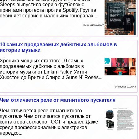
Sleeps выпустила серию футболок с
принтами протеста против Spotify. Группа
обвиняет сервис в маленьких гонорарах....
08 08 2026 11:15:37
10 самых продаваемых дебютных альбомов в
истории музыки
Хроника мощных стартов: 10 самых
продаваемых дебютных альбомов в
истории музыки от Linkin Park и Уитни
Хьюстон до Бритни Спирс и Guns N' Roses....
07 08 2026 21:16:43
Чем отличается реле от магнитного пускателя
Чем отличается реле от магнитного
пускателя Чем отличается пускатель от
контактора согласно ГОСТ и правил. Даже
среди профессиональных электриков
нередко...