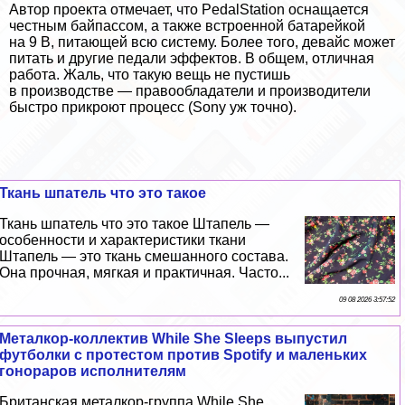
Автор проекта отмечает, что PedalStation оснащается
честным байпассом, а также встроенной батарейкой
на 9 В, питающей всю систему. Более того, девайс может
питать и другие педали эффектов. В общем, отличная
работа. Жаль, что такую вещь не пустишь
в производстве — правообладатели и производители
быстро прикроют процесс (Sony уж точно).
Ткань шпатель что это такое
Ткань шпатель что это такое Штапель —
особенности и хаpaктеристики ткани
Штапель — это ткань смешанного состава.
Она прочная, мягкая и пpaктичная. Часто...
09 08 2026 3:57:52
Металкор-коллектив While She Sleeps выпустил
футболки с протестом против Spotify и маленьких
гонораров исполнителям
Британская металкор-группа While She