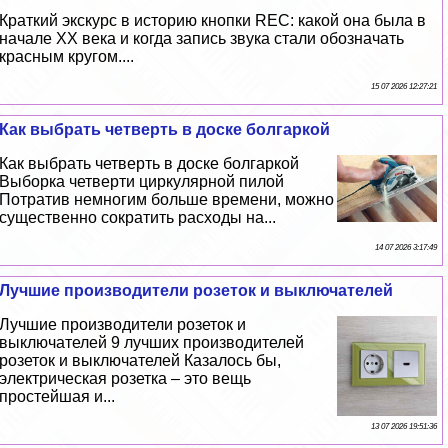
Краткий экскурс в историю кнопки REC: какой она была в
начале XX века и когда запись звука стали обозначать
красным кругом....
15 07 2026 12:27:21
Как выбрать четверть в доске болгаркой
Как выбрать четверть в доске болгаркой
Выборка четверти циркулярной пилой
Потратив немногим больше времени, можно
существенно сократить расходы на...
14 07 2026 3:17:49
Лучшие производители розеток и выключателей
Лучшие производители розеток и
выключателей 9 лучших производителей
розеток и выключателей Казалось бы,
электрическая розетка – это вещь
простейшая и...
13 07 2026 19:51:36