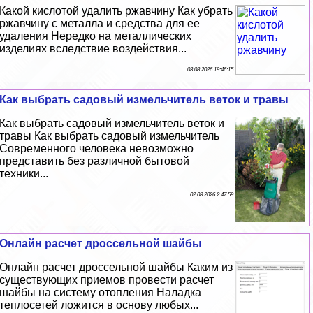
Какой кислотой удалить ржавчину Как убрать
ржавчину с металла и средства для ее
удаления Нередко на металлических
изделиях вследствие воздействия...
03 08 2026 19:46:15
Как выбрать садовый измельчитель веток и травы
Как выбрать садовый измельчитель веток и
травы Как выбрать садовый измельчитель
Современного человека невозможно
представить без различной бытовой
техники...
02 08 2026 2:47:59
Онлайн расчет дроссельной шайбы
Онлайн расчет дроссельной шайбы Каким из
существующих приемов провести расчет
шайбы на систему отопления Наладка
теплосетей ложится в основу любых...