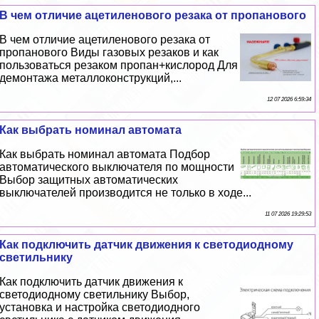
В чем отличие ацетиленового резака от пропанового
В чем отличие ацетиленового резака от
пропанового Виды газовых резаков и как
пользоваться резаком пропан+кислород Для
демонтажа металлоконструкций,...
12 07 2026 6:59:34
Как выбрать номинал автомата
Как выбрать номинал автомата Подбор
автоматического выключателя по мощности
Выбор защитных автоматических
выключателей производится не только в ходе...
11 07 2026 19:29:53
Как подключить датчик движения к светодиодному
светильнику
Как подключить датчик движения к
светодиодному светильнику Выбор,
установка и настройка светодиодного