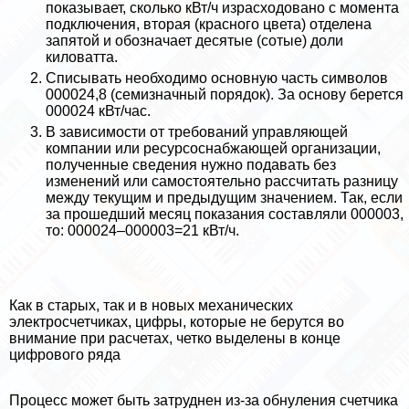
показывает, сколько кВт/ч израсходовано с момента
подключения, вторая (красного цвета) отделена
запятой и обозначает десятые (сотые) доли
киловатта.
Списывать необходимо основную часть символов
000024,8 (семизначный порядок). За основу берется
000024 кВт/час.
В зависимости от требований управляющей
компании или ресурсоснабжающей организации,
полученные сведения нужно подавать без
изменений или самостоятельно рассчитать разницу
между текущим и предыдущим значением. Так, если
за прошедший месяц показания составляли 000003,
то: 000024–000003=21 кВт/ч.
Как в старых, так и в новых механических
электросчетчиках, цифры, которые не берутся во
внимание при расчетах, четко выделены в конце
цифрового ряда
Процесс может быть затруднен из-за обнуления счетчика