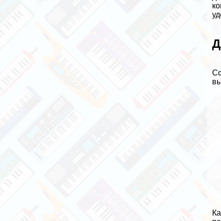
ко
уд
Д
Сф
вы
Ка