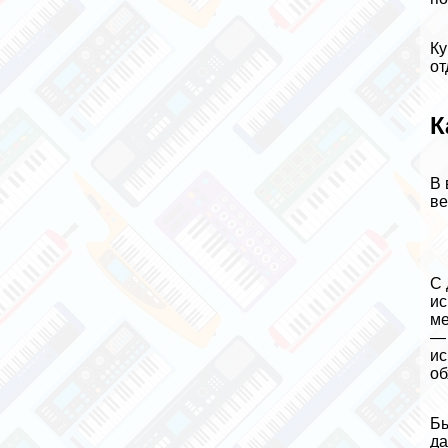
Ку
от
К
В 
ве
С 
ис
ме
— 
ис
об
Бы
да