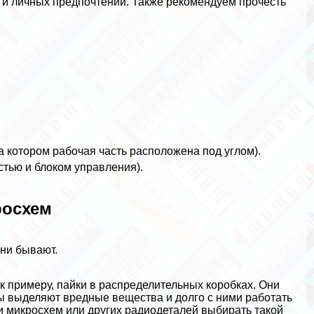
 и личных предпочтений. Также рекомендуем прочесть
а котором рабочая часть расположена под углом).
тью и блоком управления).
росхем
они бывают.
к примеру, пайки в распределительных коробках. Они
ты выделяют вредные вещества и долго с ними работать
ки микросхем или других радиодеталей выбирать такой