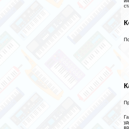
ин
ст
К
По
К
Пр
Га
уд
вр