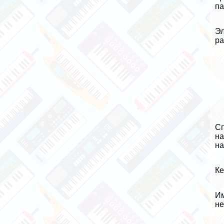
па
Эл
ра
Сп
на
на
Ке
Им
не