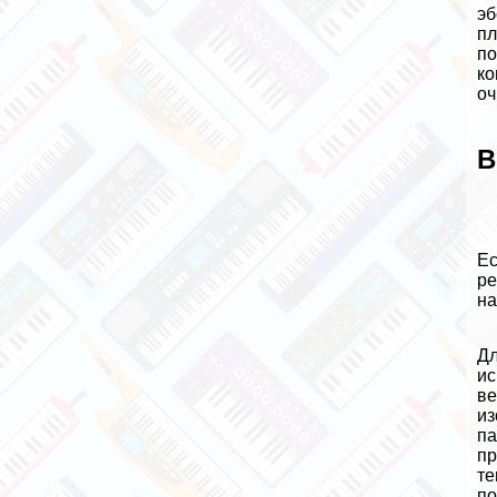
эб
пл
по
ко
оч
В
Ес
ре
на
Дл
ис
ве
из
па
пр
те
по