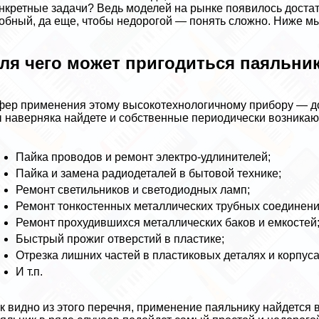
нкретные задачи? Ведь моделей на рынке появилось достат
обный, да еще, чтобы недорогой — понять сложно. Ниже м
ля чего может пригодиться паяльни
ер применения этому высокотехнологичному прибору — дос
 наверняка найдете и собственные периодически возника
Пайка проводов и ремонт электро-удлинителей;
Пайка и замена радиодеталей в бытовой технике;
Ремонт светильников и светодиодных ламп;
Ремонт тонкостенных металлических трубных соединени
Ремонт прохудившихся металлических баков и емкостей
Быстрый прожиг отверстий в пластике;
Отрезка лишних частей в пластиковых деталях и корпуса
И т.п.
к видно из этого перечня, применение паяльнику найдется 