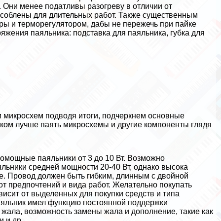
 Они менее податливы разогреву в отличии от
пособлены для длительных работ. Также существенным
ры и терморегулятором, дабы не пережечь при пайке
яжения паяльника: подставка для паяльника, губка для
ки микросхем подводя итоги, подчеркнем основные
иком лучше паять микросхемы и другие компоненты глядя
омощные паяльники от 3 до 10 Вт. Возможно
льники средней мощности 20-40 Вт, однако высока
е. Провод должен быть гибким, длинным с двойной
т предпочтений и вида работ. Желательно покупать
висит от выделенных для покупки средств и типа
аяльник имел функцию постоянной поддержки
 жала, возможность замены жала и дополнение, такие как
и и др.