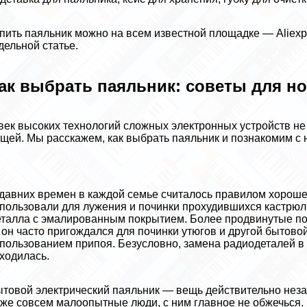
пить паяльник можно на всем известной площадке — Aliexp
дельной статье.
ак выбрать паяльник: советы для н
век высоких технологий сложных электронных устройств не
щей. Мы расскажем, как выбрать паяльник и познакомим с 
давних времен в каждой семье считалось правилом хороше
пользовали для лужения и починки прохудившихся кастрюль 
талла с эмалированным покрытием. Более продвинутые по
он часто пригождался для починки утюгов и другой бытово
пользованием припоя. Безусловно, замена радиодеталей в 
ходилась.
товой электрический паяльник — вещь действительно нез
же совсем малоопытные люди, с ним главное не обжечься.