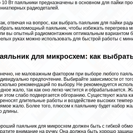
 10 Вт паяльники предназначены в основном для пайки пр
ниатюрных радиодеталей.
ак, отвечая на вопрос, как выбрать паяльник для пайки р
брать маломощный паяльник, чтобы избежать перегрева 
ли вы опытный радиомонтажник оптимальным вариантом бу
елых руках можно использовать для быстрой работы с мин
аяльник для микросхем: как выбрат
нечно, не маловажным фактором при выборе любого паяльн
дивидуально предпочтение. Выбирайте зависимости от того
сколько рекомендаций по выбору. Не рекомендуется испол
дное жало, так как оно легко чистится и обpaбатывается.
и этом слабо подвергается обгоранию. Существуют жала ка
реносят длительные работы и воздействие высоких темпер
ямое жало. Более того, плюсом к паяльнику будет набор ж
о длины.
роший паяльник для микросхем должен быть с гибкой обмо
ратите внимание на ручку. Она должна быть хорошо защище