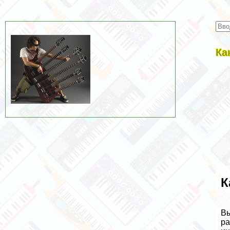
Ка
К
Вы
ра