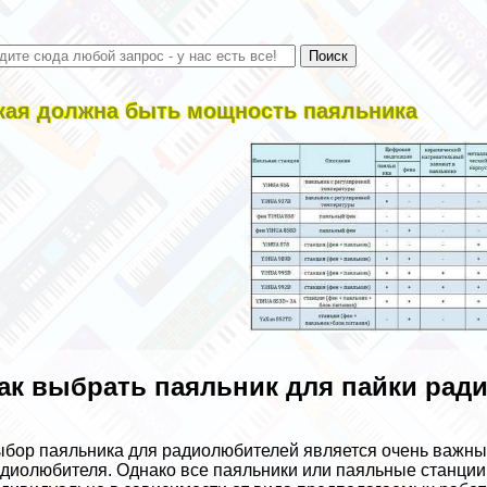
кая должна быть мощность паяльника
ак выбрать паяльник для пайки рад
бор паяльника для радиолюбителей является очень важным
диолюбителя. Однако все паяльники или паяльные станци