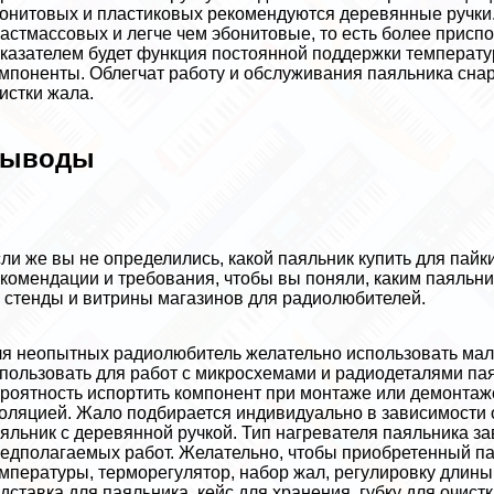
онитовых и пластиковых рекомендуются деревянные ручки.
астмассовых и легче чем эбонитовые, то есть более прис
казателем будет функция постоянной поддержки температу
мпоненты. Облегчат работу и обслуживания паяльника снар
истки жала.
ыводы
ли же вы не определились, какой паяльник купить для пай
комендации и требования, чтобы вы поняли, каким паяльн
 стенды и витрины магазинов для радиолюбителей.
я неопытных радиолюбитель желательно использовать мал
пользовать для работ с микросхемами и радиодеталями пая
роятность испортить компонент при монтаже или демонтаж
оляцией. Жало подбирается индивидуально в зависимости о
яльник с деревянной ручкой. Тип нагревателя паяльника за
едполагаемых работ. Желательно, чтобы приобретенный п
мпературы, терморегулятор, набор жал, регулировку длины
дставка для паяльника, кейс для хранения, губку для очистк