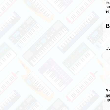
Ес
вн
те
В
Су
В 
дл
пр