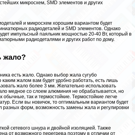
остейших микросхем, SMD элементов и других
адиодеталей и микросхем хорошим вариантом будет
миниатюрных радиодеталей и SMD элементов. Однако
дет импульсный паяльник мощностью 20-40 Вт, который в
иатюрными радиодеталями и других работ по дому.
ь жало?
ика есть жало. Однако выбор жала сугубо
 каким жалом вам будет удобно работать, есть лишь
ьзовать жало более 3 мм. Желательно использовать
 Жало медное со слоем алюминия не обpaбатывается, но
к обычные, так и термостойкие. Термостойкие легче
атур. Если вы новичок, то оптимальным вариантом будет
ал разных форм, возможность замены жала и регулировки
ткой сетевого шнура и двойной изоляцией. Также
на от возможного перегрева поэтому в отличии от