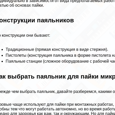
дивидуально в зависимости от вида предполагаемых работ
атью об основах пайки.
онструкции паяльников
 конструкции они бывают:
Традиционные (прямая конструкция в виде стержня).
Пистолеты (конструкция паяльника в форме пистолета н
Паяльные станции (сложное оборудование с рабочей час
ак выбрать паяльник для пайки мик
ежде чем выбрать паяльник, давайте разберемся, какими 
зовые чаще используют для пайки при монтажных работах, 
обны тем что могут работать автономно, но во время рабо
едно для здоровья как вам, так и окружающим. Но для пай