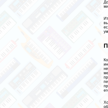
До
ми
Ит
вы
ес
ум
П
Ко
ин
не
ме
пр
пе
пр
ег
Хо
об