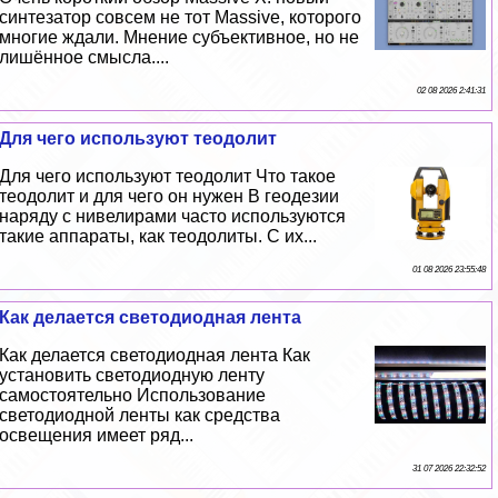
синтезатор совсем не тот Massive, которого
многие ждали. Мнение субъективное, но не
лишённое смысла....
02 08 2026 2:41:31
Для чего используют теодолит
Для чего используют теодолит Что такое
теодолит и для чего он нужен В геодезии
наряду с нивелирами часто используются
такие аппараты, как теодолиты. С их...
01 08 2026 23:55:48
Как делается светодиодная лента
Как делается светодиодная лента Как
установить светодиодную ленту
самостоятельно Использование
светодиодной ленты как средства
освещения имеет ряд...
31 07 2026 22:32:52