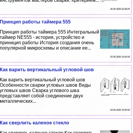
инструментов мастеров сварки. Критерием...
26 06 2026 22:28:25
Принцип работы таймера 555
Принцип работы таймера 555 Интегральный
таймер NE555 - история, устройство и
приницип работы История создания очень
популярной микросхемы и описание ее...
25 06 2026 14:43:54
Как варить вертикальный угловой шов
Как варить вертикальный угловой шов
Особенности сварки угловых швов Виды
угловых швов Сварка углового шва
представляет собой соединение двух
металлических...
24 06 2026 16:50:54
Как сверлить каленое стекло
Как сверлить каленое стекло Как сверлить