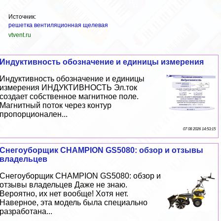
Источник:
решетка вентиляционная щелевая
vtvent.ru
Индуктивность обозначение и единицы измерения
Индуктивность обозначение и единицы
измерения ИНДУКТИВНОСТЬ Эл.ток
создает собственное магнитное поле.
Магнитный поток через контур
пропорционален...
07 08 2026 14:53:15
Снегоуборщик CHAMPION GS5080: обзор и отзывы
владельцев
Снегоуборщик CHAMPION GS5080: обзор и
отзывы владельцев Даже не знаю.
Вероятно, их нет вообще! Хотя нет.
Наверное, эта модель была специально
разработана...