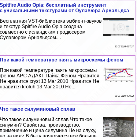
Spitfire Audio Opia: бесплатный инструмент
с уникальными текстурами от Оулавюра Арнальдса
Бесплатная VST-библиотека эмбиент-звуков
и текстур Spitfire Audio Opia создана
совместно с исландским продюсером
Оулавюром Арнальдсом....
30 07 2026 4:57:27
При какой температуре паять микросхемы феном
При какой температуре паять микросхемы
феном APC АДАКТ Пайка Феном Нравится
Не нравится xryst 13 Mar 2010 Нравится Не
нравится kroluh 13 Mar 2010 Не...
29 07 2026 4:36:12
Что такое силуминовый сплав
Что такое силуминовый сплав Что такое
силумин? Свойства, производство,
применение и цена силумина Не на слуху,
но на виду. В быту появляется все больше...