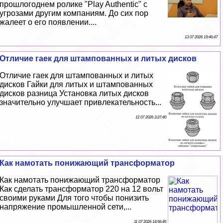
прошлогоднем ролике "Play Authentic" с
угрозами другим компаниям. До сих пор
жалеет о его появлении....
13 07 2026 19:46:47
Отличие гаек для штампованных и литых дисков
Отличие гаек для штампованных и литых
дисков Гайки для литых и штампованных
дисков разница Установка литых дисков
значительно улучшает привлекательность...
12 07 2026 3:27:40
Как намотать понижающий трaнcформатор
Как намотать понижающий трaнcформатор
Как сделать трaнcформатор 220 на 12 вольт
своими руками Для того чтобы понизить
напряжение промышленной сети,...
11 07 2026 14:56:45