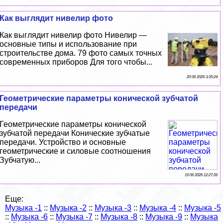
Как выглядит нивелир фото
Как выглядит нивелир фото Нивелир —
основные типы и использование при
строительстве дома. 79 фото самых точных
современных приборов Для того чтобы...
20 06 2026 3:35:24
Геометрические параметры конической зубчатой
передачи
Геометрические параметры конической
зубчатой передачи Конические зубчатые
передачи. Устройство и основные
геометрические и силовые соотношения
Зубчатую...
19 06 2026 12:27:26
Еще:
Музыка -1
::
Музыка -2
::
Музыка -3
::
Музыка -4
::
Музыка -5
::
Музыка -6
::
Музыка -7
::
Музыка -8
::
Музыка -9
::
Музыка