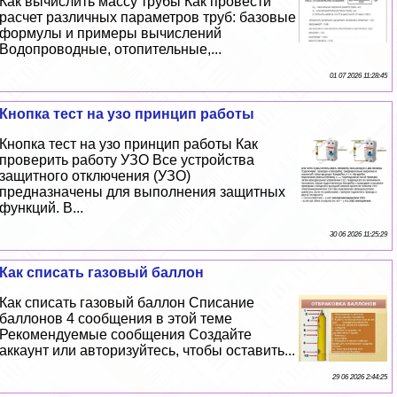
Как вычислить массу трубы Как провести
расчет различных параметров труб: базовые
формулы и примеры вычислений
Водопроводные, отопительные,...
01 07 2026 11:28:45
Кнопка тест на узо принцип работы
Кнопка тест на узо принцип работы Как
проверить работу УЗО Все устройства
защитного отключения (УЗО)
предназначены для выполнения защитных
функций. В...
30 06 2026 11:25:29
Как списать газовый баллон
Как списать газовый баллон Списание
баллонов 4 сообщения в этой теме
Рекомендуемые сообщения Создайте
аккаунт или авторизуйтесь, чтобы оставить...
29 06 2026 2:44:25