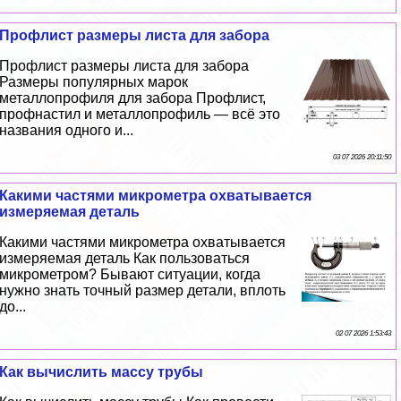
Профлист размеры листа для забора
Профлист размеры листа для забора
Размеры популярных марок
металлопрофиля для забора Профлист,
профнастил и металлопрофиль — всё это
названия одного и...
03 07 2026 20:11:50
Какими частями микрометра охватывается
измеряемая деталь
Какими частями микрометра охватывается
измеряемая деталь Как пользоваться
микрометром? Бывают ситуации, когда
нужно знать точный размер детали, вплоть
до...
02 07 2026 1:53:43
Как вычислить массу трубы