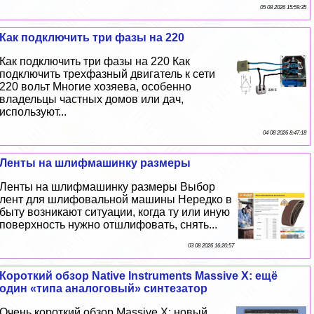
05 08 2026 15:59:35
Как подключить три фазы на 220
Как подключить три фазы на 220 Как
подключить трехфазный двигатель к сети
220 вольт Многие хозяева, особенно
владельцы частных домов или дач,
используют...
04 08 2026 8:47:18
Ленты на шлифмашинку размеры
Ленты на шлифмашинку размеры Выбор
лент для шлифовальной машины Нередко в
быту возникают ситуации, когда ту или иную
поверхность нужно отшлифовать, снять...
03 08 2026 16:20:57
Короткий обзор Native Instruments Massive X: ещё
один «типа аналоговый» синтезатор
Очень короткий обзор Massive X: новый