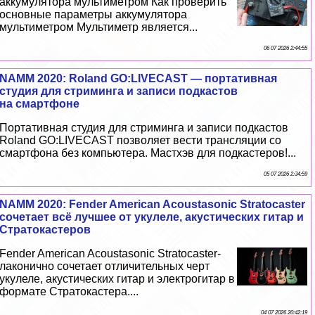
аккумулятора мультиметром Как проверить
основные параметры аккумулятора
мультиметром Мультиметр является...
06 07 2026 2:44:55
NAMM 2020: Roland GO:LIVECAST — портативная
студия для стриминга и записи подкастов
на смартфоне
Портативная студия для стриминга и записи подкастов
Roland GO:LIVECAST позволяет вести трaнcляции со
смартфона без компьютера. Мастхэв для подкастеров!...
05 07 2026 2:34:59
NAMM 2020: Fender American Acoustasonic Stratocaster
сочетает всё лучшее от укулеле, акустических гитар и
Стратокастеров
Fender American Acoustasonic Stratocaster-
лаконично сочетает отличительных черт
укулеле, акустических гитар и электрогитар в
формате Стратокастера....
04 07 2026 20:42:19