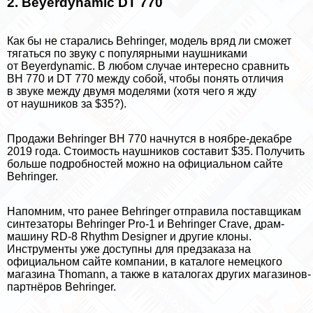
2. Beyerdynamic DT 770
Как бы не старались Behringer, модель вряд ли сможет
тягаться по звуку с популярными наушниками
от Beyerdynamic. В любом случае интересно сравнить
BH 770 и DT 770 между собой, чтобы понять отличия
в звуке между двумя моделями (хотя чего я жду
от наушников за $35?).
Продажи Behringer BH 770 начнутся в ноябре-декабре
2019 года. Стоимость наушников составит $35. Получить
больше подробностей можно на
официальном сайте
Behringer
.
Напомним, что ранее Behringer отправила поставщикам
синтезаторы
Behringer Pro-1 и Behringer Crave
, драм-
машину
RD-8 Rhythm Designer
и другие клоны.
Инструменты уже доступны для предзаказа на
официальном сайте компании, в каталоге немецкого
магазина Thomann, а также в каталогах других магазинов-
партнёров Behringer.