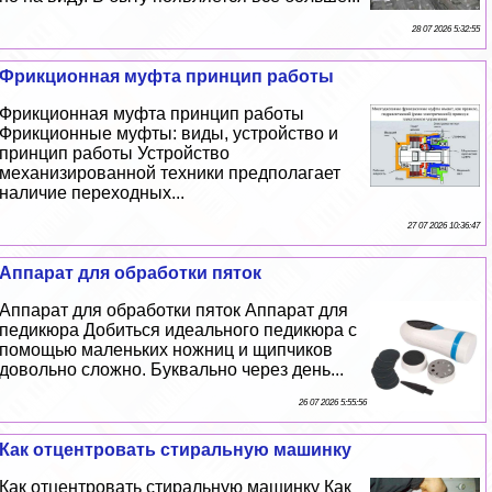
28 07 2026 5:32:55
Фрикционная муфта принцип работы
Фрикционная муфта принцип работы
Фрикционные муфты: виды, устройство и
принцип работы Устройство
механизированной техники предполагает
наличие переходных...
27 07 2026 10:36:47
Аппарат для обработки пяток
Аппарат для обработки пяток Аппарат для
педикюра Добиться идеального педикюра с
помощью маленьких ножниц и щипчиков
довольно сложно. Буквально через день...
26 07 2026 5:55:56
Как отцентровать стиральную машинку
Как отцентровать стиральную машинку Как