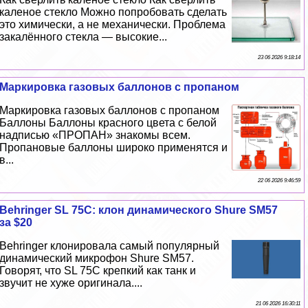
каленое стекло Можно попробовать сделать
это химически, а не механически. Проблема
закалённого стекла — высокие...
23 06 2026 9:18:14
Маркировка газовых баллонов с пропаном
Маркировка газовых баллонов с пропаном
Баллоны Баллоны красного цвета с белой
надписью «ПРОПАН» знакомы всем.
Пропановые баллоны широко применятся и
в...
22 06 2026 9:46:59
Behringer SL 75C: клон динамического Shure SM57
за $20
Behringer клонировала самый популярный
динамический микрофон Shure SM57.
Говорят, что SL 75C крепкий как танк и
звучит не хуже оригинала....
21 06 2026 16:30:11