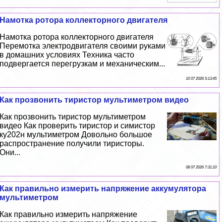
Намотка ротора коллекторного двигателя
Намотка ротора коллекторного двигателя
Перемотка электродвигателя своими руками
в домашних условиях Техника часто
подвергается перегрузкам и механическим...
10 07 2026 5:13:45
Как прозвонить тиристор мультиметром видео
Как прозвонить тиристор мультиметром
видео Как проверить тиристор и симистор
ку202н мультиметром Довольно большое
распространение получили тиристоры.
Они...
08 07 2026 7:31:10
Как правильно измерить напряжение аккумулятора
мультиметром
Как правильно измерить напряжение