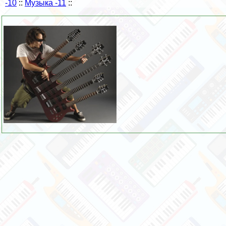
-10
::
Музыка -11
::