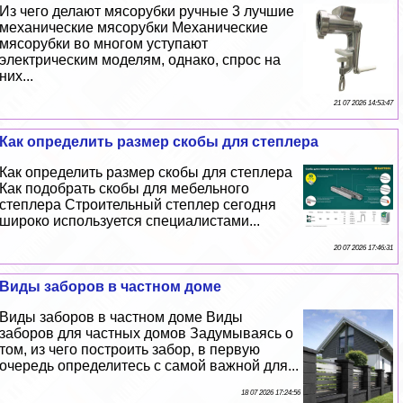
Из чего делают мясорубки ручные 3 лучшие
механические мясорубки Механические
мясорубки во многом уступают
электрическим моделям, однако, спрос на
них...
21 07 2026 14:53:47
Как определить размер скобы для степлера
Как определить размер скобы для степлера
Как подобрать скобы для мебельного
степлера Строительный степлер сегодня
широко используется специалистами...
20 07 2026 17:46:31
Виды заборов в частном доме
Виды заборов в частном доме Виды
заборов для частных домов Задумываясь о
том, из чего построить забор, в первую
очередь определитесь с самой важной для...
18 07 2026 17:24:56