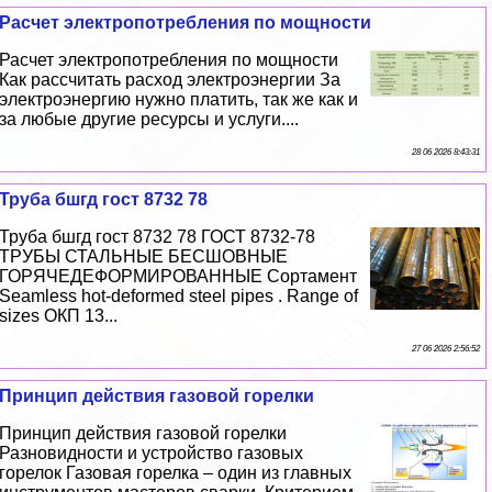
Расчет электропотрeбления по мощности
Расчет электропотрeбления по мощности
Как рассчитать расход электроэнергии За
электроэнергию нужно платить, так же как и
за любые другие ресурсы и услуги....
28 06 2026 8:43:31
Труба бшгд гост 8732 78
Труба бшгд гост 8732 78 ГОСТ 8732-78
ТРУБЫ СТАЛЬНЫЕ БЕСШОВНЫЕ
ГОРЯЧЕДЕФОРМИРОВАННЫЕ Сортамент
Seamless hot-deformed steel pipes . Range of
sizes ОКП 13...
27 06 2026 2:56:52
Принцип действия газовой горелки
Принцип действия газовой горелки
Разновидности и устройство газовых
горелок Газовая горелка – один из главных