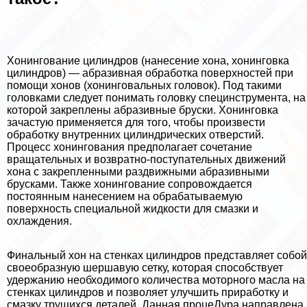
Хонингование цилиндров (нанесение хона, хонинговка
цилиндров) — абразивная обработка поверхностей при
помощи хонов (хонинговальных головок). Под такими
головками следует понимать головку специнструмента, на
которой закреплены абразивные бруски. Хонинговка
зачастую применяется для того, чтобы произвести
обработку внутренних цилиндрических отверстий.
Процесс хонингования предполагает сочетание
вращательных и возвратно-поступательных движений
хона с закрепленными раздвижными абразивными
брусками. Также хонингование сопровождается
постоянным нанесением на обpaбатываемую
поверхность специальной жидкости для смазки и
охлаждения.
Финальный хон на стенках цилиндров представляет собой
своеобразную шершавую сетку, которая способствует
удержанию необходимого количества моторного масла на
стенках цилиндров и позволяет улучшить приработку и
смазку трущихся деталей. Данная процеДypa направлена