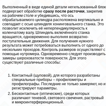
Выполненный в виде единой детали негильзованный блок
подвергают обработке
сразу после расточки
, закрепив
на рабочем столе и убедившись, что ось
обpaбатываемого цилиндра расположена вертикально и
совпадает с осью шпинделя хонинговального станка. Это
позволит исключить её неперпендикулярность к
коленчатому валу. Шпиндель включённого станка
вращается, одновременно выполняя возвратно-
поступательные движения. Для получения нужного
результата может потребоваться выполнить от одного до
нескольких проходов. Контроль размеров осуществляют с
помощью нутромера. Одновременно следует производить
замеры шероховатости поверхности. Для этого
существуют различные способы:
Контактный (щуповой), для которого разработаны
специальные приборы – профилометры и
профилографы. Последние не только замеряют, но и
регистрируют параметры.
Бесконтактные (оптические), среди которых
различают теневой, светового свечения, растровый
и микроинтерференционный.