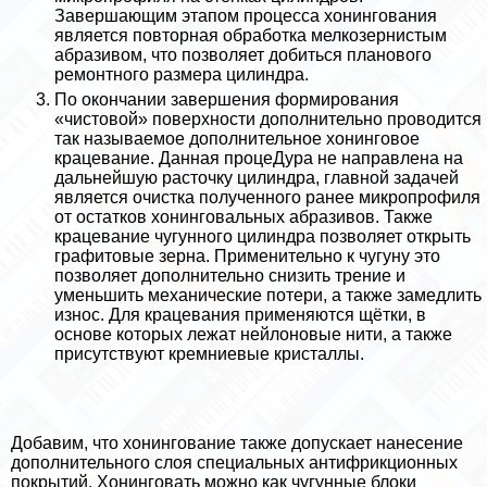
Завершающим этапом процесса хонингования
является повторная обработка мелкозернистым
абразивом, что позволяет добиться планового
ремонтного размера цилиндра.
По окончании завершения формирования
«чистовой» поверхности дополнительно проводится
так называемое дополнительное хонинговое
крацевание. Данная процеДypa не направлена на
дальнейшую расточку цилиндра, главной задачей
является очистка полученного ранее микропрофиля
от остатков хонинговальных абразивов. Также
крацевание чугунного цилиндра позволяет открыть
графитовые зерна. Применительно к чугуну это
позволяет дополнительно снизить трение и
уменьшить механические потери, а также замедлить
износ. Для крацевания применяются щётки, в
основе которых лежат нейлоновые нити, а также
присутствуют кремниевые кристаллы.
Добавим, что хонингование также допускает нанесение
дополнительного слоя специальных антифрикционных
покрытий. Хонинговать можно как чугунные блоки