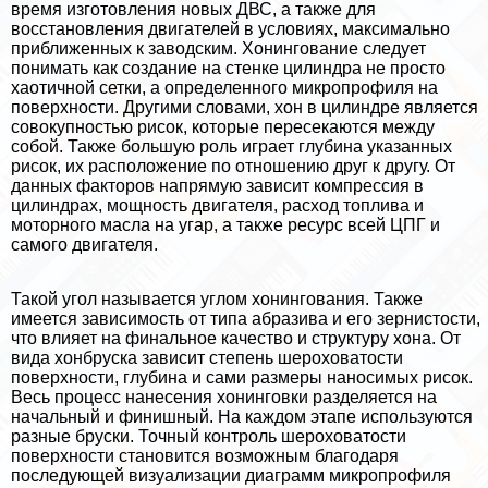
время изготовления новых ДВС, а также для
восстановления двигателей в условиях, максимально
приближенных к заводским. Хонингование следует
понимать как создание на стенке цилиндра не просто
хаотичной сетки, а определенного микропрофиля на
поверхности. Другими словами, хон в цилиндре является
совокупностью рисок, которые пересекаются между
собой. Также большую роль играет глубина указанных
рисок, их расположение по отношению друг к другу. От
данных факторов напрямую зависит компрессия в
цилиндрах, мощность двигателя, расход топлива и
моторного масла на угар, а также ресурс всей ЦПГ и
самого двигателя.
Такой угол называется углом хонингования. Также
имеется зависимость от типа абразива и его зернистости,
что влияет на финальное качество и структуру хона. От
вида хонбруска зависит степень шероховатости
поверхности, глубина и сами размеры наносимых рисок.
Весь процесс нанесения хонинговки разделяется на
начальный и финишный. На каждом этапе используются
разные бруски. Точный контроль шероховатости
поверхности становится возможным благодаря
последующей визуализации диаграмм микропрофиля