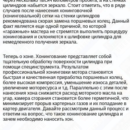
через несколько тысяч километров пробега, а на стенках
цилиндров набьется зеркало. Стоит отметить, что в ряде
случаев после нанесения хонинговочной
(хонинговальной) сетки на стенки цилиндров
рекомендована скорая замена поршневых колец. Данный
факт является еще одной причиной, по которой
«гаражные» мастера не стремятся выполнять процедуру
хонингования и склоняются к шлифовке цилиндра для
немедленного получения зеркала.
Теперь о хоне. Хонингование представляет собой
тщательную обработку поверхности цилиндра при
помощи специнструмента. Результатом
профессиональной хонинговки мотора становится
быстрая и качественная приработка поршневых колец,
более высокая компрессия, уменьшение износа деталей,
увеличение моторесурса и т.д. Параллельно с этим после
нанесения хона снижается расход моторного масла на
угар, камера сгорания становится более герметичной, что
минимизирует прорыв картерных газов и их попадание в
картер двигателя. Давайте рассмотрим данный процесс и
ответим на вопрос, что такое хонингование цилиндра и
зачем необходимо наносить хон.