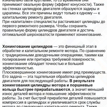
изначально были круглыми, то со временем они
принимают овальную форму (эффект конусности). Также
на стенках цилиндров двигателя образуются задиры и
царапины. Все эти причины ведут только к одному — к
капитальному ремонту двигателя.
При «капиталке» специалисты растачивают цилиндры до
первого ремонтного размера. Чтобы сохранить
правильную форму цилиндров двигателя и достичь
оптимальной шероховатости применяют хонингование.
Хонингование цилиндров
— это финишный этап в
обработке и капитальном ремонте мотора. По сравнению
с традиционными доводочными операциями, такими как
полирование или притирка требуемой поверхности,
хонингование обладает точностью и большей
эффективностью.
Плосковершинное хонингование имеет ряд преимуществ.
Его задача — эта тщательная обработка цилиндров
двигателя для последующей работы.
В результате
хонингования цилиндры мотора и поршневые
кольца быстрее приpaбатываются
, а значит меньший
износ деталей мотора и повышение эффективности
работы. За счет быстрой приработки деталей повышается
компрессия в цилиндрах и увеличивается срок службы
мотора до следующего капитального ремонта. Также,