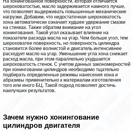
На хонингованной поверхности, которая отличается
шероховатостью, масло задерживается намного лучше,
что позволяет выдерживать повышенные механические
нагрузки. Добавим, что недостаточная шероховатость
хона автоматически означает худшее удержание смазки
на стенках. Также обратим внимание на угол
хонингования. Такой угол оказывает влияние на
показатели расхода масла на угар. Чем больше угол, тем
шероховатее поверхность, но поверхность цилиндра
становится более волнистой и двигатель интенсивнее
расходует масло на угар. Уменьшение угла хона снижает
расход масла, при этом параллельно ухудшается
шероховатость стенок. С учетом данных закономерностей
при хонинговании цилиндров необходимо тщательно
подбирать определенные режимы нанесения хона и
абразивы применительно к материалам изготовления
того или иного БЦ. Такой подход позволяет достичь
наилучших результатов.
Зачем нужно хонингование
цилиндров двигателя