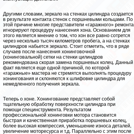
Другими словами, зеркало на стенках цилиндра создается
в результате контакта стенок с поршневыми кольцами. По
этой причине многие представители «гаражного» ремонта
игнорируют процедуру нанесения хона. Основанием для
этого является мнение о том, что хон все равно сотрется
через несколько тысяч километров пробега, а на стенках
цилиндров набьется зеркало. Стоит отметить, что в ряде
случаев после нанесения хонинговочной
(хонинговальной) сетки на стенки цилиндров
рекомендована скорая замена поршневых колец. Данный
факт является еще одной причиной, по которой
«гаражные» мастера не стремятся выполнять процедуру
хонингования и склоняются к шлифовке цилиндра для
немедленного получения зеркала.
Теперь о хоне. Хонингование представляет собой
тщательную обработку поверхности цилиндра при
помощи специнструмента. Результатом
профессиональной хонинговки мотора становится
быстрая и качественная приработка поршневых колец,
более высокая компрессия, уменьшение износа деталей,
увеличение моторесурса и т.д. Параллельно с этим после