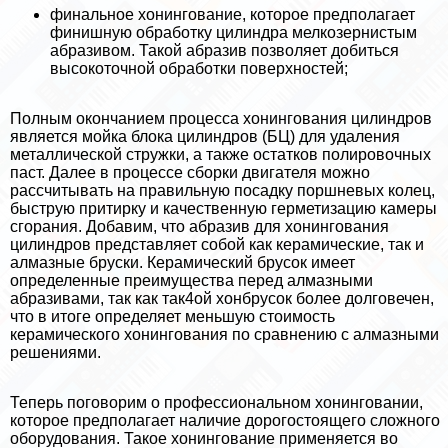
финальное хонингование, которое предполагает
финишную обработку цилиндра мелкозернистым
абразивом. Такой абразив позволяет добиться
высокоточной обработки поверхностей;
Полным окончанием процесса хонингования цилиндров
является мойка блока цилиндров (БЦ) для удаления
металлической стружки, а также остатков полировочных
паст. Далее в процессе сборки двигателя можно
рассчитывать на правильную посадку поршневых колец,
быструю притирку и качественную герметизацию камеры
сгорания. Добавим, что абразив для хонингования
цилиндров представляет собой как керамические, так и
алмазные бруски. Керамический брусок имеет
определенные преимущества перед алмазными
абразивами, так как так4ой хонбрусок более долговечен,
что в итоге определяет меньшую стоимость
керамического хонингования по сравнению с алмазными
решениями.
Теперь поговорим о профессиональном хонинговании,
которое предполагает наличие дорогостоящего сложного
оборудования. Такое хонингование применяется во