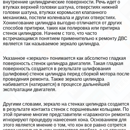
внутренние цилиндрические поверхности. Речь идет о
втулках верхней головки шатуна, отверстиях нижней
головки шатуна, втулках коромысел клапанного
механизма, постели коленвала и других отверстиях.
Хонингование цилиндра выгодно отличается от других
способов притирки, таких как полировка или притирка
стенок цилиндров. Начнем с того, что часто
встречающимся понятием применительно к ремонту ДВС
является так называемое зеркало цилиндра.
Указанное «зеркало» понимается как абсолютно гладкая
поверхность стенок цилиндра двигателя. Такая гладкая
поверхность создается в результате шлифования
(шлифовки) стенок цилиндра перед сборкой мотора после
проведения ремонта. Также зеркало цилиндра
набивается (натирается) в процессе дальнейшей
эксплуатации двигателя.
Другими словами, зеркало на стенках цилиндра создается
в результате контакта стенок с поршневыми кольцами. По
этой причине многие представители «гаражного» ремонта
игнорируют процедуру нанесения хона. Основанием для
этого является мнение о том, что хон все равно сотрется