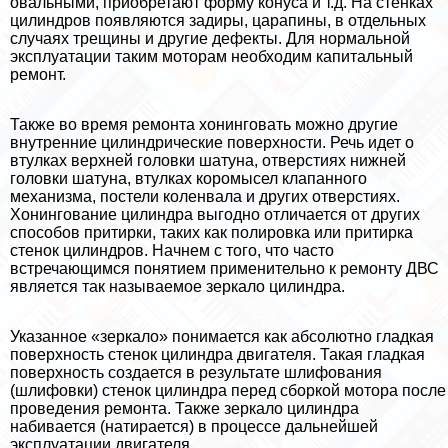
овальными, приобретают форму конуса и т.д. На стенках
цилиндров появляются задиры, царапины, в отдельных
случаях трещины и другие дефекты. Для нормальной
эксплуатации таким моторам необходим капитальный
ремонт.
Также во время ремонта хонинговать можно другие
внутренние цилиндрические поверхности. Речь идет о
втулках верхней головки шатуна, отверстиях нижней
головки шатуна, втулках коромысел клапанного
механизма, постели коленвала и других отверстиях.
Хонингование цилиндра выгодно отличается от других
способов притирки, таких как полировка или притирка
стенок цилиндров. Начнем с того, что часто
встречающимся понятием применительно к ремонту ДВС
является так называемое зеркало цилиндра.
Указанное «зеркало» понимается как абсолютно гладкая
поверхность стенок цилиндра двигателя. Такая гладкая
поверхность создается в результате шлифования
(шлифовки) стенок цилиндра перед сборкой мотора после
проведения ремонта. Также зеркало цилиндра
набивается (натирается) в процессе дальнейшей
эксплуатации двигателя.