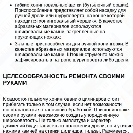
гибкие хонинговальные щетки (бутылочный ершик).
Приспособление представляет собой насадку для
ручной дрели или шуруповерта, на конце которой
находится хонинговальный «ершик». В качестве
абразивных материалов используются
шлифовальные камни, закрепленные на
пружинящих ножках;
3-лапые приспособления для ручной хонинговки. В
качестве абразивных материалов используются
шлифовальные камни. Шток инструмента можно
зафиксировать в патроне шуруповерта либо дрели.
ЦЕЛЕСООБРАЗНОСТЬ РЕМОНТА СВОИМИ
РУКАМИ
К самостоятельному хонингованию цилиндров стоит
прибегать только в том случае, если нет возможности
воспользоваться станочной обработкой. При хонинговке
своими руками невозможно создать упорядоченную
шероховатость. Не только амплитуда и хаpaктер
движений будут зависеть от положения дрели, но и усилие
нажима камней на стенки цилиндра, гильзы. Разумеется,