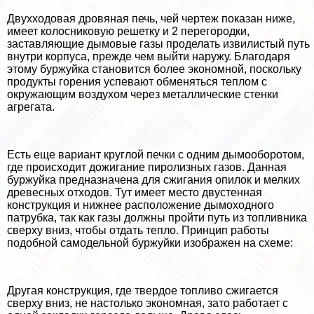
Двухходовая дровяная печь, чей чертеж показан ниже,
имеет колосниковую решетку и 2 перегородки,
заставляющие дымовые газы проделать извилистый путь
внутри корпуса, прежде чем выйти наружу. Благодаря
этому буржуйка становится более экономной, поскольку
продукты горения успевают обменяться теплом с
окружающим воздухом через металлические стенки
агрегата.
Есть еще вариант круглой печки с одним дымооборотом,
где происходит дожигание пиролизных газов. Данная
буржуйка предназначена для сжигания опилок и мелких
древесных отходов. Тут имеет место двустенная
конструкция и нижнее расположение дымоходного
патрубка, так как газы должны пройти путь из топливника
сверху вниз, чтобы отдать тепло. Принцип работы
подобной самодельной буржуйки изображен на схеме:
Другая конструкция, где твердое топливо сжигается
сверху вниз, не настолько экономная, зато работает с