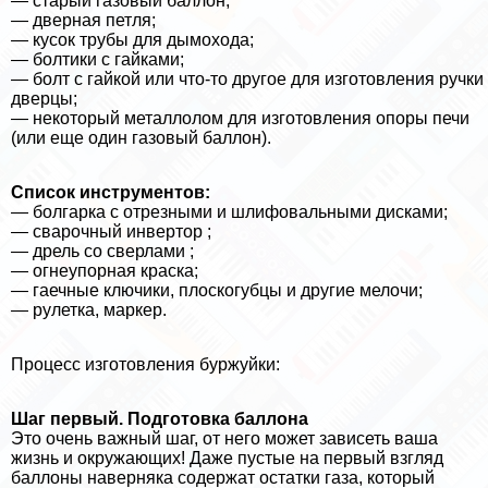
— старый газовый баллон;
— дверная петля;
— кусок трубы для дымохода;
— болтики с гайками;
— болт с гайкой или что-то другое для изготовления ручки
дверцы;
— некоторый металлолом для изготовления опоры печи
(или еще один газовый баллон).
Список инструментов:
— болгарка с отрезными и шлифовальными дисками;
— сварочный инвертор ;
— дрель со сверлами ;
— огнеупopная краска;
— гаечные ключики, плоскогубцы и другие мелочи;
— рулетка, маркер.
Процесс изготовления буржуйки:
Шаг первый. Подготовка баллона
Это очень важный шаг, от него может зависеть ваша
жизнь и окружающих! Даже пустые на первый взгляд
баллоны наверняка содержат остатки газа, который