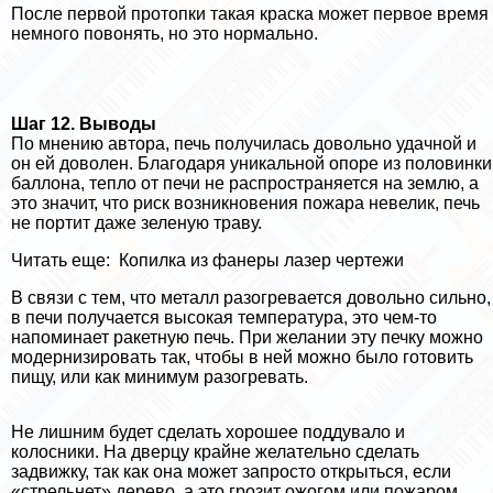
После первой протопки такая краска может первое время
немного повонять, но это нормально.
Шаг 12. Выводы
По мнению автора, печь получилась довольно удачной и
он ей доволен. Благодаря уникальной опоре из половинки
баллона, тепло от печи не распространяется на землю, а
это значит, что риск возникновения пожара невелик, печь
не портит даже зеленую траву.
Читать еще:
Копилка из фанеры лазер чертежи
В связи с тем, что металл разогревается довольно сильно,
в печи получается высокая температура, это чем-то
напоминает paкетную печь. При желании эту печку можно
модернизировать так, чтобы в ней можно было готовить
пищу, или как минимум разогревать.
Не лишним будет сделать хорошее поддувало и
колосники. На дверцу крайне желательно сделать
задвижку, так как она может запросто открыться, если
«стрельнет» дерево, а это грозит ожогом или пожаром.