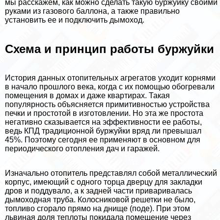
мы расскажем, как можно сделать такую буржуйку своими
руками из газового баллона, а также правильно
установить ее и подключить дымоход.
Схема и принцип работы буржуйки
История данных отопительных агрегатов уходит корнями
в начало прошлого века, когда с их помощью обогревали
помещения в домах и даже квартирах. Такая
популярность объясняется примитивностью устройства
печки и простотой в изготовлении. Но эта же простота
негативно сказывается на эффективности ее работы,
ведь КПД традиционной буржуйки вряд ли превышал
45%. Поэтому сегодня ее применяют в основном для
периодического отопления дач и гаражей.
Изначально отопитель представлял собой металлический
корпус, имеющий с одного торца дверцу для закладки
дров и поддувало, а к задней части приваривалась
дымоходная труба. Колосниковой решетки не было,
топливо сгорало прямо на днище (поде). При этом
львиная доля теплоты покидала помещение через