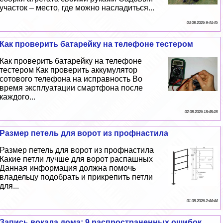
участок – место, где можно насладиться...
03 08 2026 9:43:45
Как проверить батарейку на телефоне тестером
Как проверить батарейку на телефоне
тестером Как проверить аккумулятор
сотового телефона на исправность Во
время эксплуатации смартфона после
каждого...
02 08 2026 18:48:28
Размер петель для ворот из профнастила
Размер петель для ворот из профнастила
Какие петли лучше для ворот распашных
Данная информация должна помочь
владельцу подобрать и прикрепить петли
для...
01 08 2026 2:44:44
Запись вокала дома: 9 распространенных ошибок