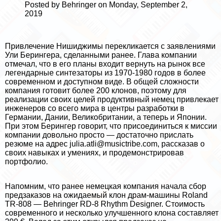
Posted by
Behringer
on
Monday, September 2,
2019
Привлечение Нишиджимы перекликается с
заявлениями
Ули Берингера
, сделанными ранее. Глава компании
отмечал, что в его планы входит вернуть на рынок все
легендарные синтезаторы из 1970-1980 годов в более
современном и доступном виде. В общей сложности
компания готовит более 200 клонов, поэтому для
реализации своих целей продуктивный немец привлекает
инженеров со всего мира в центры разработки в
Германии, Дании, Великобритании, а теперь и Японии.
При этом Берингер говорит, что присоединиться к миссии
компании довольно просто — достаточно прислать
резюме на адрес
julia.atli@musictribe.com
, рассказав о
своих навыках и умениях, и продемонстрировав
портфолио.
Напомним, что ранее немецкая компания
начала сбор
предзаказов
на ожидаемый клон драм-машины Roland
TR-808 — Behringer RD-8 Rhythm Designer. Стоимость
современного и несколько улучшенного клона составляет