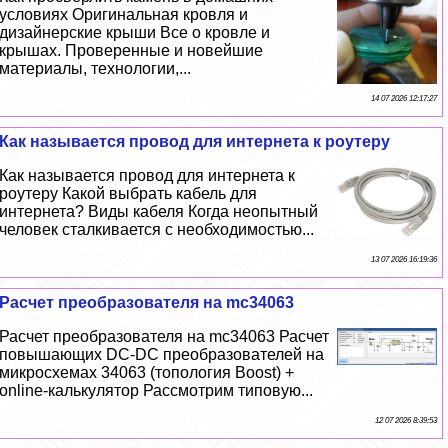
условиях Оригинальная кровля и
дизайнерские крыши Все о кровле и
крышах. Проверенные и новейшие
материалы, технологии,...
14 07 2026 12:17:27
Как называется провод для интернета к роутеру
Как называется провод для интернета к
роутеру Какой выбрать кабель для
интернета? Виды кабеля Когда неопытный
человек сталкивается с необходимостью...
13 07 2026 16:19:36
Расчет преобразователя на mc34063
Расчет преобразователя на mc34063 Расчет
повышающих DC-DC преобразователей на
микросхемах 34063 (топология Boost) +
online-калькулятор Рассмотрим типовую...
12 07 2026 8:39:53