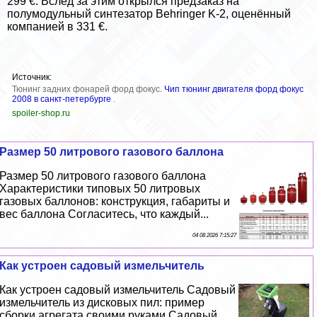
299 €. Вслед за этим
открылся предзаказ
на
полумодульный синтезатор Behringer K-2, оценённый
компанией в 331 €.
Источник:
Тюнинг задних фонарей форд фокус.
Чип тюнинг двигателя форд фокус
2008 в санкт-петербурге
.
spoiler-shop.ru
Размер 50 литрового газового баллона
Размер 50 литрового газового баллона
Хаpaктеристики типовых 50 литровых
газовых баллонов: конструкция, габариты и
вес баллона Согласитесь, что каждый...
04 08 2026 7:15:27
Как устроен садовый измельчитель
Как устроен садовый измельчитель Садовый
измельчитель из дисковых пил: пример
сборки агрегата своими руками Садовый