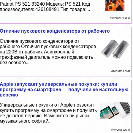
Patriot PS 521 33240 Модель: PS 521 Код
производителя: 426108491 Тип товара:...
09 07 2026 15:50:55
Отличие пускового конденсатора от рабочего
Отличие пускового конденсатора от
рабочего Отличия пусковых конденсаторов
на 220В от рабочих Асинхронный
трехфазный двигатель можно подключить
без особого...
08 07 2026 4:21:48
Apple запускает универсальные покупки: купили
программу на смартфоне — получили её настольную
версию
Универсальные покупки от Apple позволят
купить программу на смартфоне и получить
её десктоп-версию. Изменится ли рынок
музыкального софта?...
07 07 2026 3:20:48