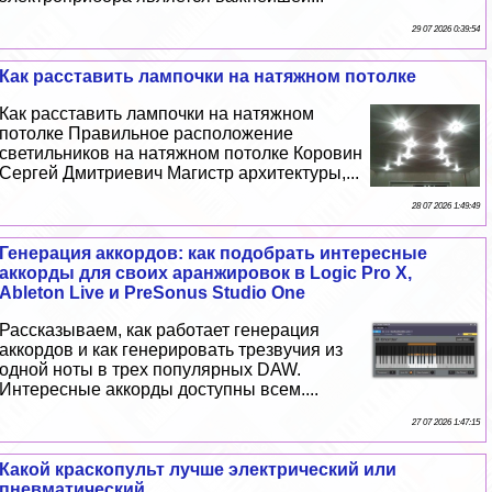
29 07 2026 0:39:54
Как расставить лампочки на натяжном потолке
Как расставить лампочки на натяжном
потолке Правильное расположение
светильников на натяжном потолке Коровин
Сергeй Дмитриевич Магистр архитектуры,...
28 07 2026 1:49:49
Генерация аккордов: как подобрать интересные
аккорды для своих аранжировок в Logic Pro X,
Ableton Live и PreSonus Studio One
Рассказываем, как работает генерация
аккордов и как генерировать трезвучия из
одной ноты в трех популярных DAW.
Интересные аккорды доступны всем....
27 07 2026 1:47:15
Какой краскопульт лучше электрический или
пневматический