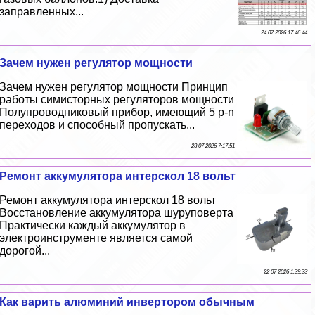
заправленных...
24 07 2026 17:46:44
Зачем нужен регулятор мощности
Зачем нужен регулятор мощности Принцип
работы симисторных регуляторов мощности
Полупроводниковый прибор, имеющий 5 p-n
переходов и способный пропускать...
23 07 2026 7:17:51
Ремонт аккумулятора интерскол 18 вольт
Ремонт аккумулятора интерскол 18 вольт
Восстановление аккумулятора шуруповерта
Пpaктически каждый аккумулятор в
электроинструменте является самой
дорогой...
22 07 2026 1:39:33
Как варить алюминий инвертором обычным