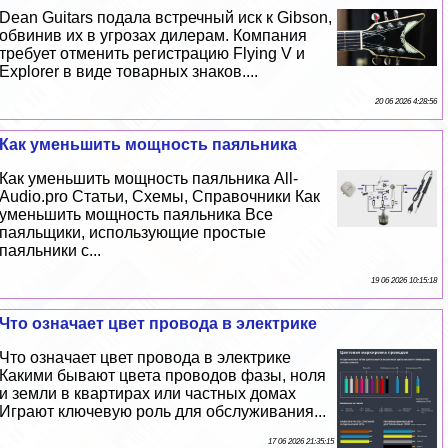
Dean Guitars подала встречный иск к Gibson,
обвинив их в угрозах дилерам. Компания
требует отменить регистрацию Flying V и
Explorer в виде товарных знаков....
20 06 2026 4:28:56
Как уменьшить мощность паяльника
Как уменьшить мощность паяльника All-
Audio.pro Статьи, Схемы, Справочники Как
уменьшить мощность паяльника Все
паяльщики, использующие простые
паяльники с...
19 06 2026 10:15:18
Что означает цвет провода в электрике
Что означает цвет провода в электрике
Какими бывают цвета проводов фазы, ноля
и земли в квартирах или частных домах
Играют ключевую роль для обслуживания...
17 06 2026 21:35:15