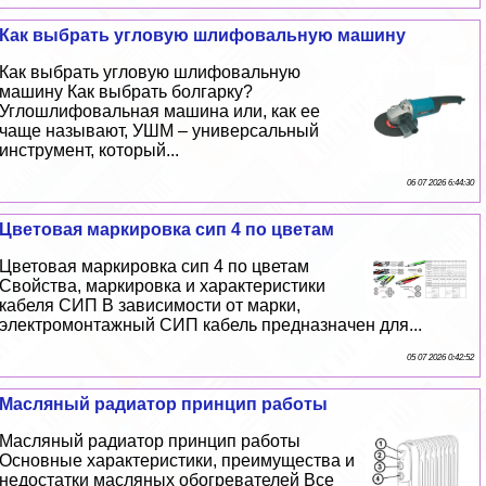
Как выбрать угловую шлифовальную машину
Как выбрать угловую шлифовальную
машину Как выбрать болгарку?
Углошлифовальная машина или, как ее
чаще называют, УШМ – универсальный
инструмент, который...
06 07 2026 6:44:30
Цветовая маркировка сип 4 по цветам
Цветовая маркировка сип 4 по цветам
Свойства, маркировка и хаpaктеристики
кабеля СИП В зависимости от марки,
электромонтажный СИП кабель предназначен для...
05 07 2026 0:42:52
Масляный радиатор принцип работы
Масляный радиатор принцип работы
Основные хаpaктеристики, преимущества и
недостатки масляных обогревателей Все