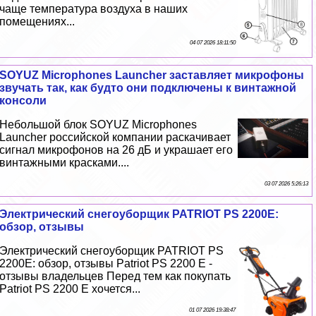
чаще температура воздуха в наших
помещениях...
04 07 2026 18:11:50
SOYUZ Microphones Launcher заставляет микрофоны
звучать так, как будто они подключены к винтажной
консоли
Небольшой блок SOYUZ Microphones
Launcher российской компании раскачивает
сигнал микрофонов на 26 дБ и украшает его
винтажными красками....
03 07 2026 5:26:13
Электрический снегоуборщик PATRIOT PS 2200E:
обзор, отзывы
Электрический снегоуборщик PATRIOT PS
2200E: обзор, отзывы Patriot PS 2200 E -
отзывы владельцев Перед тем как покупать
Patriot PS 2200 E хочется...
01 07 2026 19:38:47