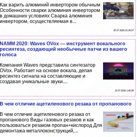
Как варить алюминий инвертором обычным
Особенности сварки алюминия инвертором
в домашних условиях Сварка алюминия
инвертором, осуществляемая в...
20 07 2026 21:30:57
NAMM 2020: Waves OVox — инструмент вокального
ресинтеза, создающий необычные патчи из вашего
голоса
Компания Waves представила синтезатор
OVox. Работает на основе вокала, делая
ресинтез сигнала на составляющие и
создавая уникальные звуки....
19 07 2026 1:46:59
В чем отличие ацетиленового резака от пропанового
В чем отличие ацетиленового резака от
пропанового Виды газовых резаков и как
пользоваться резаком пропан+кислород Для
демонтажа металлоконструкций,...