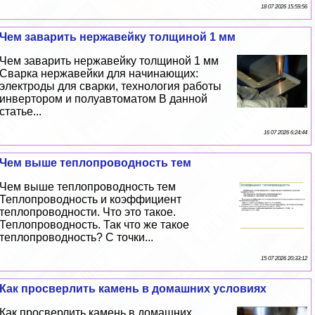
18 07 2026 15:59:56
Чем заварить нержавейку толщиной 1 мм
Чем заварить нержавейку толщиной 1 мм
Сварка нержавейки для начинающих:
электроды для сварки, технология работы
инвертором и полуавтоматом В данной
статье...
16 07 2026 6:24:44
Чем выше теплопроводность тем
Чем выше теплопроводность тем
Теплопроводность и коэффициент
теплопроводности. Что это такое.
Теплопроводность. Так что же такое
теплопроводность? С точки...
15 07 2026 20:33:12
Как просверлить камень в домашних условиях
Как просверлить камень в домашних