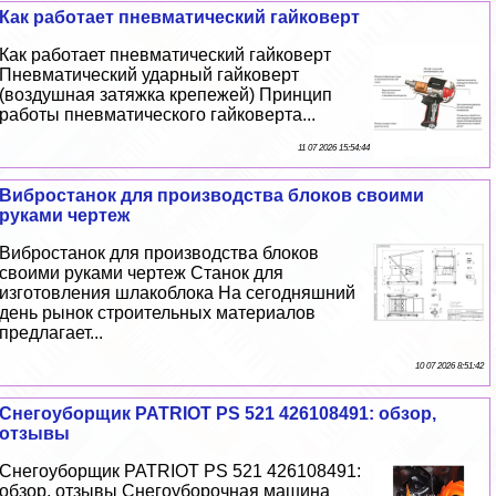
Как работает пневматический гайковерт
Как работает пневматический гайковерт
Пневматический ударный гайковерт
(воздушная затяжка крепежей) Принцип
работы пневматического гайковерта...
11 07 2026 15:54:44
Вибростанок для производства блоков своими
руками чертеж
Вибростанок для производства блоков
своими руками чертеж Станок для
изготовления шлакоблока На сегодняшний
день рынок строительных материалов
предлагает...
10 07 2026 8:51:42
Снегоуборщик PATRIOT PS 521 426108491: обзор,
отзывы
Снегоуборщик PATRIOT PS 521 426108491:
обзор, отзывы Снегоуборочная машина