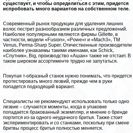
существует, и чтобы определиться с этим, придется
испробовать много вариантов на собственном теле.
Современный рынок продукции для удаления лишних
волос пестрит разнообразием различных предложений.
Наиболее популярными являются фирмы Gillette, в
частности, модели «Fusion», «Powe»r и «Mach3», ТМ
Venus, Perma-Sharp Super. Отечественные производители
наиболее узнаваемы такими именами, как Schick,
«Спутник», Big, производство «Ашан» также не отстает. В
таком широком ассортименте трудно не запутаться.
Покупая т-образный станок нужно понимать, что придется
протестировать много лезвий, прежде чем в руки
попадется подходящий вариант.
Специалисты не рекомендуют использовать только одно
лезвие – случаются моменты, когда в упаковке
попадается бpaкованный экземпляр, и мнение о бренде
портится из-за одного неудачного бритья. Также стоит
экспериментировать и со станками, поскольку при смене
бритвы процесс бритья полностью меняется.