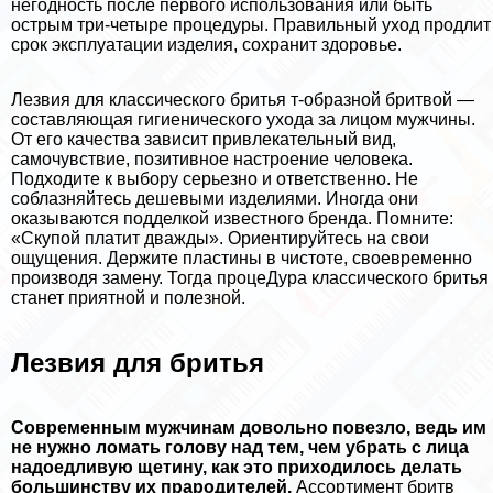
негодность после первого использования или быть
острым три-четыре процедуры. Правильный уход продлит
срок эксплуатации изделия, сохранит здоровье.
Лезвия для классического бритья т-образной бритвой —
составляющая гигиенического ухода за лицом мужчины.
От его качества зависит привлекательный вид,
самочувствие, позитивное настроение человека.
Подходите к выбору серьезно и ответственно. Не
coблaзняйтесь дешевыми изделиями. Иногда они
оказываются подделкой известного бренда. Помните:
«Скупой платит дважды». Ориентируйтесь на свои
ощущения. Держите пластины в чистоте, своевременно
производя замену. Тогда процеДypa классического бритья
станет приятной и полезной.
Лезвия для бритья
Современным мужчинам довольно повезло, ведь им
не нужно ломать голову над тем, чем убрать с лица
надоедливую щетину, как это приходилось делать
большинству их прародителей.
Ассортимент бритв