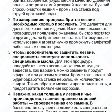
бритва засоряется, ухудшается и качество удаления
волос, и острота самой режущей пластины. Лучший
способ очистки лезвия – промывка станка под
струей проточной воды.
По завершению процесса бритья лезвие
необходимо хорошо просушить.
Это делается для
дольшего хранения изделия. Излишняя влажность
провоцирует появление ржавчины, быстро портятся
и другие детали бритвенного станка. Потому после
использования агрегат нужно промокнуть салфеткой
либо чистым полотенцем.
Чтобы дополнительно защитить лезвие,
специалисты советуют использовать
специальные масла.
Для этой процедуры
понадобится всего несколько капель вяжущего
вещества. Как вариант, можно заменить продукт
эфирным или детским маслом. Кроме того, полезной
будет обработка станка небольшим количеством
спирта. Таким образом можно и простерилизовать, и
предотвратить появление коррозии.
Неважно, какая толщина у лезвия и чье
производство, главное правило хорошей
работы — своевременная его замена.
В
большинстве случаев на лезвие есть специальная