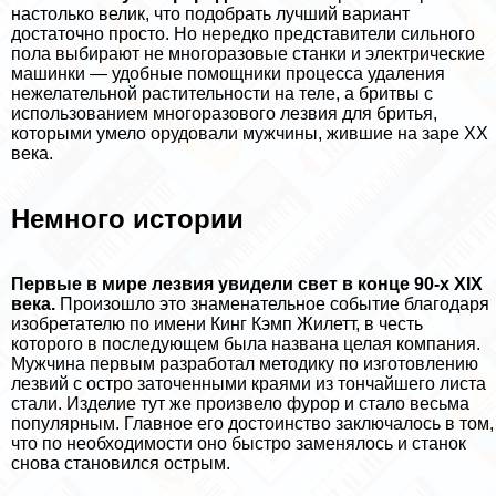
настолько велик, что подобрать лучший вариант
достаточно просто. Но нередко представители сильного
пола выбирают не многоразовые станки и электрические
машинки — удобные помощники процесса удаления
нежелательной растительности на теле, а бритвы с
использованием многоразового лезвия для бритья,
которыми умело орудовали мужчины, жившие на заре ХХ
века.
Немного истории
Первые в мире лезвия увидели свет в конце 90-х ХІХ
века.
Произошло это знаменательное событие благодаря
изобретателю по имени Кинг Кэмп Жилетт, в честь
которого в последующем была названа целая компания.
Мужчина первым разработал методику по изготовлению
лезвий с остро заточенными краями из тончайшего листа
стали. Изделие тут же произвело фурор и стало весьма
популярным. Главное его достоинство заключалось в том,
что по необходимости оно быстро заменялось и станок
снова становился острым.