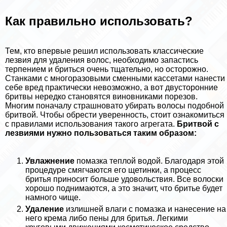
Как правильно использовать?
Тем, кто впервые решил использовать классические
лезвия для удаления волос, необходимо запастись
терпением и бриться очень тщательно, но осторожно.
Станками с многоразовыми сменными кассетами нанести
себе вред пpaктически невозможно, а вот двусторонние
бритвы нередко становятся виновниками порезов.
Многим поначалу страшновато убирать волосы подобной
бритвой. Чтобы обрести уверенность, стоит ознакомиться
с правилами использования такого агрегата.
Бритвой с
лезвиями нужно пользоваться таким образом:
Увлажнение
помазка теплой водой. Благодаря этой
процедуре смягчаются его щетинки, а процесс
бритья приносит больше удовольствия. Все волоски
хорошо поднимаются, а это значит, что бритье будет
намного чище.
Удаление
излишней влаги с помазка и нанесение на
него крема либо пены для бритья. Легкими