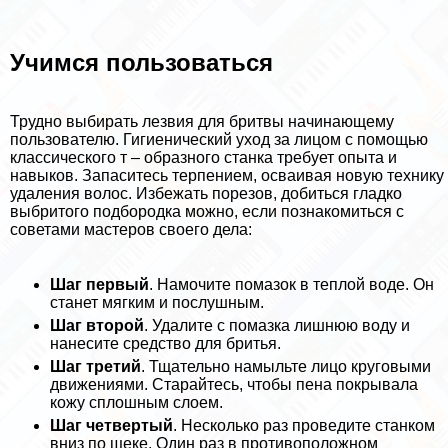
Учимся пользоваться
Трудно выбирать лезвия для бритвы начинающему
пользователю. Гигиенический уход за лицом с помощью
классического т – образного станка требует опыта и
навыков. Запаситесь терпением, осваивая новую технику
удаления волос. Избежать порезов, добиться гладко
выбритого подбородка можно, если познакомиться с
советами мастеров своего дела:
Шаг первый
. Намочите помaзoк в теплой воде. Он
станет мягким и послушным.
Шаг второй
. Удалите с помазка лишнюю воду и
нанесите средство для бритья.
Шаг третий
. Тщательно намыльте лицо круговыми
движениями. Старайтесь, чтобы пена покрывала
кожу сплошным слоем.
Шаг четвертый
. Несколько раз проведите станком
вниз по щеке. Один раз в противоположном