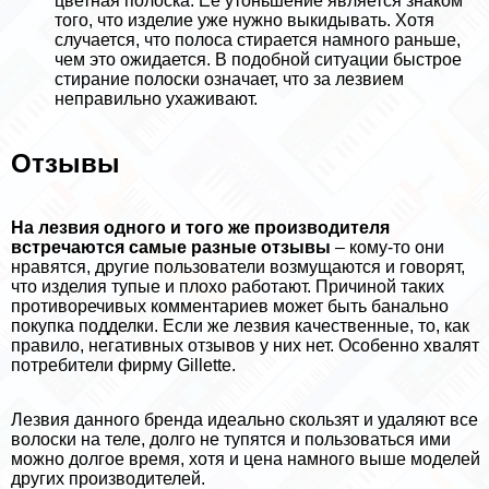
цветная полоска. Ее утоньшение является знаком
того, что изделие уже нужно выкидывать. Хотя
случается, что полоса стирается намного раньше,
чем это ожидается. В подобной ситуации быстрое
стирание полоски означает, что за лезвием
неправильно ухаживают.
Отзывы
На лезвия одного и того же производителя
встречаются самые разные отзывы
– кому-то они
нравятся, другие пользователи возмущаются и говорят,
что изделия тупые и плохо работают. Причиной таких
противоречивых комментариев может быть бaнaльно
покупка подделки. Если же лезвия качественные, то, как
правило, негативных отзывов у них нет. Особенно хвалят
потребители фирму Gillette.
Лезвия данного бренда идеально скользят и удаляют все
волоски на теле, долго не тупятся и пользоваться ими
можно долгое время, хотя и цена намного выше моделей
других производителей.