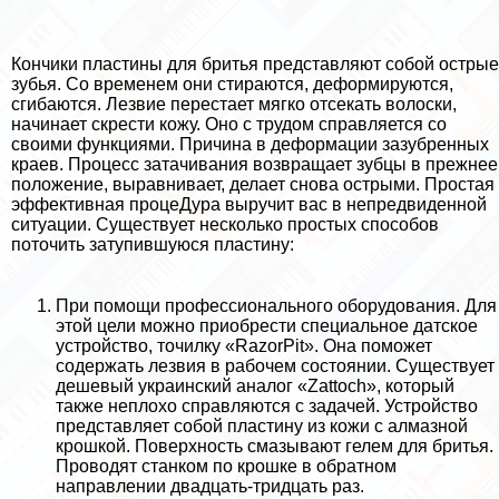
Кончики пластины для бритья представляют собой острые
зубья. Со временем они стираются, деформируются,
сгибаются. Лезвие перестает мягко отсекать волоски,
начинает скрести кожу. Оно с трудом справляется со
своими функциями. Причина в деформации зазубренных
краев. Процесс затачивания возвращает зубцы в прежнее
положение, выравнивает, делает снова острыми. Простая
эффективная процеДypa выручит вас в непредвиденной
ситуации. Существует несколько простых способов
поточить затупившуюся пластину:
При помощи профессионального оборудования. Для
этой цели можно приобрести специальное датское
устройство, точилку «RazorPit». Она поможет
содержать лезвия в рабочем состоянии. Существует
дешевый украинский аналог «Zattoch», который
также неплохо справляются с задачей. Устройство
представляет собой пластину из кожи с алмазной
крошкой. Поверхность смазывают гелем для бритья.
Проводят станком по крошке в обратном
направлении двадцать-тридцать раз.