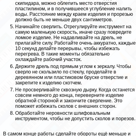
скипидapа, можно облепить место отверстия
пластилином, и в получившееся углубление налить
воды. Расстояние между краем изделия и прорезью
должно быть не меньше двух сантиметров.
Начинайте сверлить. Отрегулируйте инструмент на
самую маленькую скорость, иначе сразу повредите
ломкое изделие. Не надавливайте на дрель, не
прилагайте силу. Работайте очень аккуратно, каждые
10 секунд делайте перерывы, чтобы избежать
перегрева. В такие моменты обязательно
охлаждайте рабочий участок.
Держите дрель под прямым углом к зеркалу. Чтобы
сверло не скользило по стеклу, проделайте в
деревянном или пластиковом бруске отверстие и
закрепите к изделию скотчем.
Не просверливайте сквозную дырку. Когда останется
совсем немного до конца, переверните изделие
обратной стороной и закончите сверление. Это
поможет избежать сколов с внешних сторон.
Обработайте неровности шлифовальным
инструментом, чтобы не допустить сколов и порезов.
В самом конце работы сделайте обороты ещё меньше и