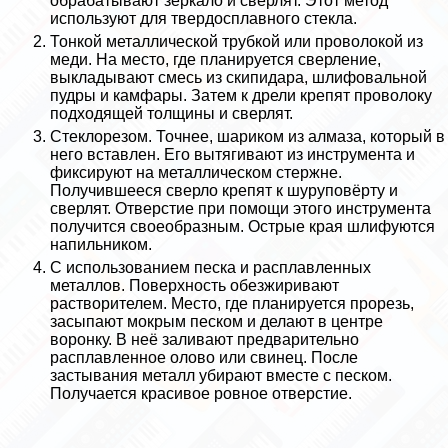
обpaбатывают зеркало и сверлят. Этот метод
используют для твердосплавного стекла.
Тонкой металлической трубкой или проволокой из
меди. На место, где планируется сверление,
выкладывают смесь из скипидapа, шлифовальной
пудры и камфары. Затем к дрели крепят проволоку
подходящей толщины и сверлят.
Стеклорезом. Точнее, шариком из алмаза, который в
него вставлен. Его вытягивают из инструмента и
фиксируют на металлическом стержне.
Получившееся сверло крепят к шуруповёрту и
сверлят. Отверстие при помощи этого инструмента
получится своеобразным. Острые края шлифуются
напильником.
С использованием песка и расплавленных
металлов. Поверхность обезжиривают
растворителем. Место, где планируется прорезь,
засыпают мокрым песком и делают в центре
воронку. В неё заливают предварительно
расплавленное олово или свинец. После
застывания металл убирают вместе с песком.
Получается красивое ровное отверстие.