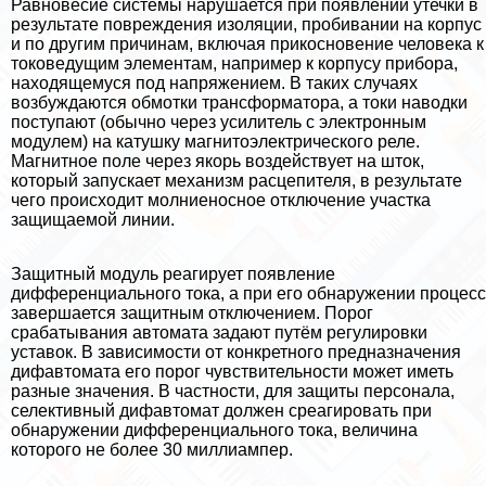
Равновесие системы нарушается при появлении утечки в
результате повреждения изоляции, пробивании на корпус
и по другим причинам, включая прикосновение человека к
токоведущим элементам, например к корпусу прибора,
находящемуся под напряжением. В таких случаях
возбуждаются обмотки трaнcформатора, а токи наводки
поступают (обычно через усилитель с электронным
модулем) на катушку магнитоэлектрического реле.
Магнитное поле через якорь воздействует на шток,
который запускает механизм расцепителя, в результате
чего происходит молниеносное отключение участка
защищаемой линии.
Защитный модуль реагирует появление
дифференциального тока, а при его обнаружении процесс
завершается защитным отключением. Порог
сpaбатывания автомата задают путём регулировки
уставок. В зависимости от конкретного предназначения
дифавтомата его порог чувствительности может иметь
разные значения. В частности, для защиты персонала,
селективный дифавтомат должен среагировать при
обнаружении дифференциального тока, величина
которого не более 30 миллиампер.