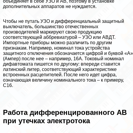
объединяет в себе УЗО и АВ, поэтому в установке
дополнительных аппаратов не нуждается.
Чтобы не путать УЗО и дифференциальный защитный
выключатель, большинство отечественных
производителей маркируют свою продукцию
соответствующей аббревиатурой – УЗО или АВДТ.
Импортные приборы можно различить по другим
признакам. Например, номинал тока устройства
защитного отключения обозначается цифрой и буквой «А»
(Ампер) после нее – например, 16А. Токовый номинал
дифавтомата пишется по другому: впереди ставится
латинский литер, соответствующий хаpaктеристике
встроенных расцепителей. После него идет цифра,
означающая величину номинального тока – к примеру,
С16.
Работа дифференцированного АВ
при утечках электротока