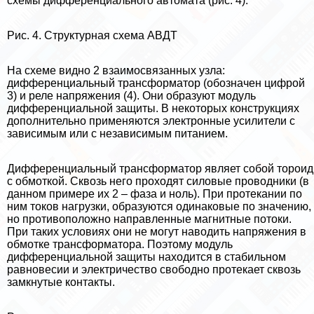
схемы дифференциального автомата (рис. 4).
Рис. 4. Структурная схема АВДТ
На схеме видно 2 взаимосвязанных узла:
дифференциальный трaнcформатор (обозначен цифрой
3) и реле напряжения (4). Они образуют модуль
дифференциальной защиты. В некоторых конструкциях
дополнительно применяются электронные усилители с
зависимым или с независимым питанием.
Дифференциальный трaнcформатор являет собой тороид
с обмоткой. Сквозь него проходят силовые проводники (в
данном примере их 2 – фаза и ноль). При протекании по
ним токов нагрузки, образуются одинаковые по значению,
но противоположно направленные магнитные потоки.
При таких условиях они не могут наводить напряжения в
обмотке трaнcформатора. Поэтому модуль
дифференциальной защиты находится в стабильном
равновесии и электричество свободно протекает сквозь
замкнутые контакты.