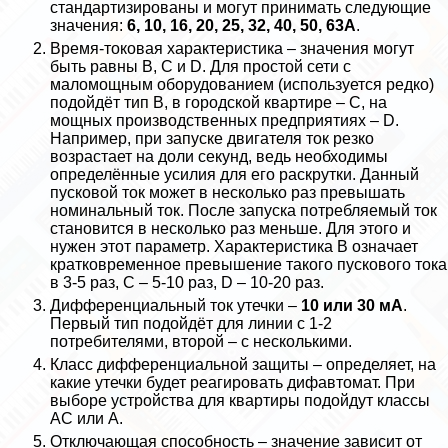
стандартизированы и могут принимать следующие
значения:
6, 10, 16, 20, 25, 32, 40, 50, 63А
.
Время-токовая хаpaктеристика – значения могут
быть равны B, C и D. Для простой сети с
маломощным оборудованием (используется редко)
подойдёт тип В, в городской квартире – С, на
мощных производственных предприятиях – D.
Например, при запуске двигателя ток резко
возрастает на доли секунд, ведь необходимы
определённые усилия для его раскрутки. Данный
пусковой ток может в несколько раз превышать
номинальный ток. После запуска потрeбляемый ток
становится в несколько раз меньше. Для этого и
нужен этот параметр. Хаpaктеристика B означает
кратковременное превышение такого пускового тока
в 3-5 раз, C – 5-10 раз, D – 10-20 раз.
Дифференциальный ток утечки –
10 или 30 мА
.
Первый тип подойдёт для линии с 1-2
потребителями, второй – с несколькими.
Класс дифференциальной защиты – определяет, на
какие утечки будет реагировать дифавтомат. При
выборе устройства для квартиры подойдут классы
АС или А.
Отключающая способность – значение зависит от