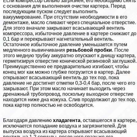
Если компрессор сильно загрязнен, его необходимо снять
с основания для выполнения очистки картера. Перед
последующим пуском следует выполнить
вакуумирование. При отсутствии необходимости в его
демонтаже, масло сливают через специальное отверстие.
Для этого вначале закрывают всасывающий вентиль
компрессора, избыточное давление в картере снижают до
0,1 бар и перекрывают нагнетательный вентиль.
Остаточное избыточное давление уменьшается путем
медленного вывинчивания
резьбовой пробки
. После
этого медную трубку аккуратно опускают к днищу картера,
герметизируя отверстие конической резиновой заглушкой.
Преимущественно ее предварительно изгибают, чтобы
конец мог как можно глубже погрузится в картер. Далее
открывают всасывающий вентиль до тех пор, пока
давление не достигнет отметки 0,3-0,4 бар, после чего его
закрывают. При этом масло начинает выходить через
дренажный трубопровод, поскольку выходное отверстие
находится ниже дна кожуха. Слив продолжают до тех пор,
пока картер полностью не освободится.
Благодаря давлению
хладагента
, оставшегося в картере,
исключается попадание воздуха и загрязнителей. Для
выпуска воздуха из картера открывают всасывающий
вентиль на 1-2 секунды, после чего сразу же его