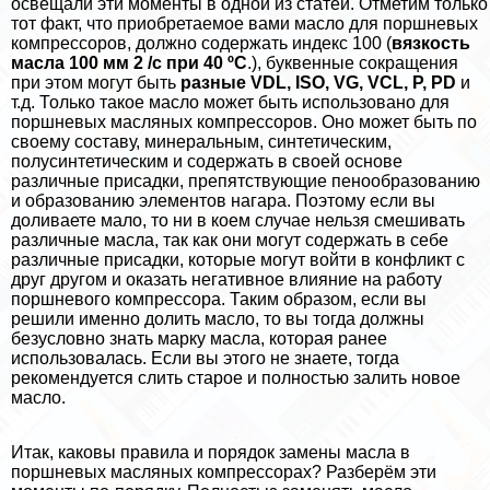
освещали эти моменты в одной из статей. Отметим только
тот факт, что приобретаемое вами масло для поршневых
компрессоров, должно содержать индекс 100 (
вязкость
масла 100 мм 2 /с при 40 ºC
.), буквенные сокращения
при этом могут быть
разные
VDL,
ISO,
VG,
VС
L,
P,
PD
и
т.д. Только такое масло может быть использовано для
поршневых масляных компрессоров. Оно может быть по
своему составу, минеральным, синтетическим,
полусинтетическим и содержать в своей основе
различные присадки, препятствующие пенообразованию
и образованию элементов нагара. Поэтому если вы
доливаете мало, то ни в коем случае нельзя смешивать
различные масла, так как они могут содержать в себе
различные присадки, которые могут войти в конфликт с
друг другом и оказать негативное влияние на работу
поршневого компрессора. Таким образом, если вы
решили именно долить масло, то вы тогда должны
безусловно знать марку масла, которая ранее
использовалась. Если вы этого не знаете, тогда
рекомендуется слить старое и полностью залить новое
масло.
Итак, каковы правила и порядок замены масла в
поршневых масляных компрессорах? Разберём эти