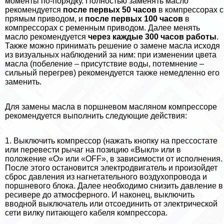
моменты по-порядку. Полностью заменять масло
рекомендуется
после первых 50 часов
в компрессорах с
прямым приводом, и
после первых 100 часов
в
компрессорах с ременным приводом. Далее менять
масло рекомендуется
через каждые 300 часов работы
.
Также можно принимать решение о замене масла исходя
из визуальных наблюдений за ним: при изменении цвета
масла (побеление – присутствие воды, потемнение –
сильный перегрев) рекомендуется также немедленно его
заменить.
Для замены масла в поршневом масляном компрессоре
рекомендуется выполнить следующие действия:
1. Выключить компрессор (нажать кнопку на прессостате
или перевести рычаг на позицию «Выкл» или в
положение «О» или «OFF», в зависимости от исполнения.
После этого остановится электродвигатель и произойдет
сброс давления из нагнетательного воздухопровода и
поршневого блока. Далее необходимо снизить давление в
ресивере до атмосферного. И наконец, выключить
вводной выключатель или отсоединить от электрической
сети вилку питающего кабеля компрессора.