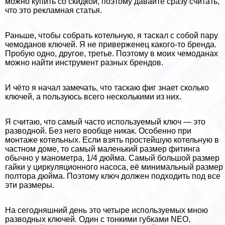
можно купить со скидкой, поэтому давайте сразу считать,
что это рекламная статья.
Раньше, чтобы собрать котельную, я таскал с собой пару
чемоданов ключей. Я не приверженец какого-то бренда.
Пробую одно, другое, третье. Поэтому в моих чемоданах
можно найти инструмент разных брендов.
И чёто я начал замечать, что таскаю фиг знает сколько
ключей, а пользуюсь всего несколькими из них.
Я считаю, что самый часто используемый ключ — это
разводной. Без него вообще никак. Особенно при
монтаже котельных. Если взять простейшую котельную в
частном доме, то самый маленький размер фитинга
обычно у манометра, 1/4 дюйма. Самый большой размер
гайки у циркуляционного насоса, её минимальный размер
полтора дюйма. Поэтому ключ должен подходить под все
эти размеры.
На сегодняшний день это четыре используемых мною
разводных ключей. Один с тонкими губками NEO,