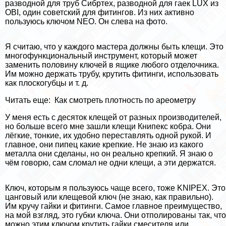
разводной для труб Сибртех, разводной для гаек LUX из
OBI, один советский для фитингов. Из них активно
пользуюсь ключом NEO. Он слева на фото.
Я считаю, что у каждого мастера должны быть клещи. Это
многофункциональный инструмент, который может
заменить половину ключей в ящике любого отделочника.
Им можно держать трубу, крутить фитинги, использовать
как плоскогубцы и т. д.
Читать еще:
Как смотреть плотность по ареометру
У меня есть с десяток клещей от разных производителей,
но больше всего мне зашли клещи Книпекс кобра. Они
лёгкие, тонкие, их удобно переставлять одной рукой. И
главное, они пипец какие крепкие. Не знаю из какого
металла они сделаны, но он реально крепкий. Я знаю о
чём говорю, сам сломал не одни клещи, а эти держатся.
Ключ, которым я пользуюсь чаще всего, тоже KNIPEX. Это
цанговый или клещевой ключ (не знаю, как правильно).
Им кручу гайки и фитинги. Самое главное преимущество,
на мой взгляд, это губки ключа. Они отполированы так, что
можно этим ключом крутить гайки смесителя или