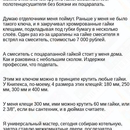
полотенцесушителя без боязни их поцарапать.
Думаю отделочники меня поймут. Раньше у меня не было
такого ключа, и я закручивал хромированные гайки
клещами, подкладывая под губки бумагу в несколько
слоёв. Один раз из-за царапины на гайке смесителя я
встрял на смеситель, стоимостью 7 000 рублей.
А смеситель с поцарапанной гайкой стоит у меня дома.
Как и paковина с небольшим сколом. Издержки
профессии, что поделать.
Этим же ключом можно в принципе крутить любые гайки.
У Книпекса, по-моему, 4 размера этих клещей: 180 мм, 250
мм, 300 мм и 400 мм.
У меня клещи 300 мм, ими можно крутить 60 мм гайки, или
2 3/8″, если вы сантехник, и в дюймах считаете.
Я универсальный мастер, сегодня собираю котельную,
завтра ставлю межкомнатные двери, послезавтра