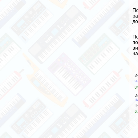
По
ра
до
По
по
ви
на
И
с
gr
И
Н
П
6