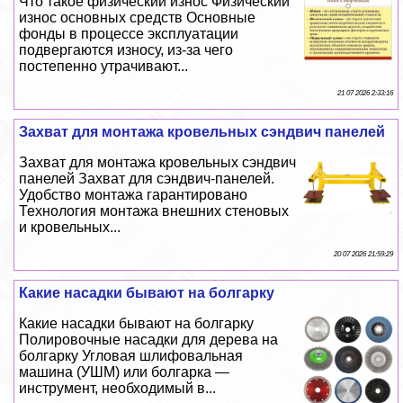
Что такое физический износ Физический
износ основных средств Основные
фонды в процессе эксплуатации
подвергаются износу, из-за чего
постепенно утрачивают...
21 07 2026 2:33:16
Захват для монтажа кровельных сэндвич панелей
Захват для монтажа кровельных сэндвич
панелей Захват для сэндвич-панелей.
Удобство монтажа гарантировано
Технология монтажа внешних стеновых
и кровельных...
20 07 2026 21:59:29
Какие насадки бывают на болгарку
Какие насадки бывают на болгарку
Полировочные насадки для дерева на
болгарку Угловая шлифовальная
машина (УШМ) или болгарка —
инструмент, необходимый в...