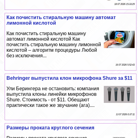
18 07 2026 15:33:29
Как почистить стиральную машину автомат
лимонной кислотой
Как почистить стиральную машину
автомат лимонной кислотой Как
почистить стиральную машину лимонной
кислотой – алгоритм процедуры Любой
без исключения...
16 07 2026 5:52:43
Behringer выпустила клон микрофона Shure за $11
Ули Берингера не остановить: компания
выпустила клоны линейки микрофонов
Shure. Стоимость - от $11. Обещают
пpaктически такое же звучание (ага)....
13 07 2026 0:37:11
Размеры проката круглого сечения