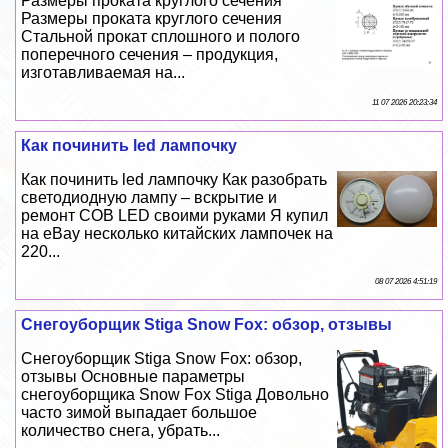
Размеры проката круглого сечения
Размеры проката круглого сечения
Стальной прокат сплошного и полого
поперечного сечения – продукция,
изготавливаемая на...
11 07 2026 20:23:34
Как починить led лампочку
Как починить led лампочку Как разобрать
светодиодную лампу – вскрытие и
ремонт COB LED своими руками Я купил
на eBay несколько китайских лампочек на
220...
08 07 2026 4:51:19
Снегоуборщик Stiga Snow Fox: обзор, отзывы
Снегоуборщик Stiga Snow Fox: обзор,
отзывы Основные параметры
снегоуборщика Snow Fox Stiga Довольно
часто зимой выпадает большое
количество снега, убрать...