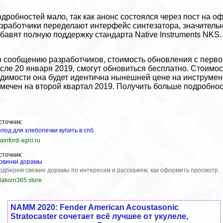
дробностей мало, так как анонс состоялся через
пост на о
зработчики переделают интерфейс синтезатора, значительн
бавят полную поддержку стандарта Native Instruments NKS.
 сообщению разработчиков, стоимость обновления с первой
сле 20 января 2019, смогут обновиться бесплатно. Стоимос
димости она будет идентична нынешней цене на инструмент
мечен на второй квартал 2019. Получить больше подробно
сточник:
олод для хлебопечки купить в спб
ainford-agro.ru
сточник:
овинки дорамы
одберем свежие дорамы по интересам и расскажем, как оформить просмотр
.lakorn365.store
NAMM 2020: Fender American Acoustasonic
Stratocaster сочетает всё лучшее от укулеле,