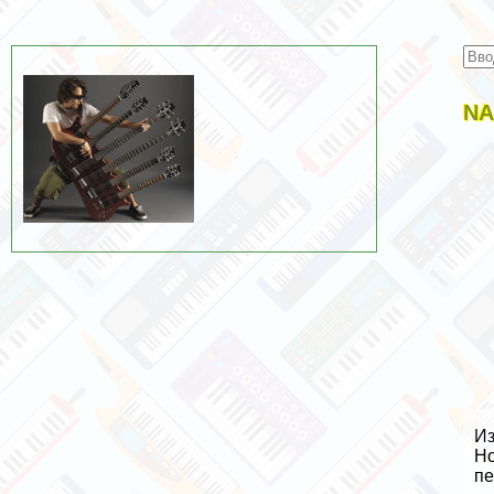
NA
Из
Но
пе