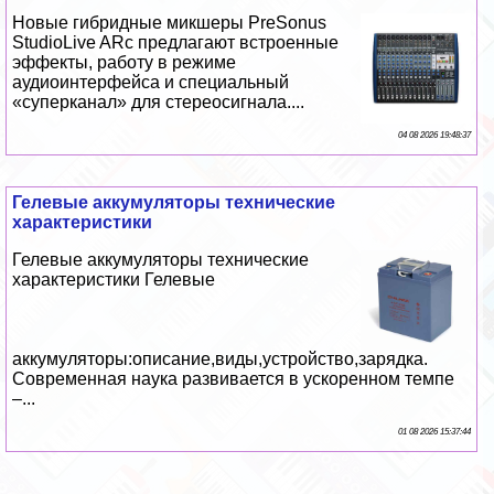
Новые гибридные микшеры PreSonus
StudioLive ARc предлагают встроенные
эффекты, работу в режиме
аудиоинтерфейса и специальный
«суперканал» для стереосигнала....
04 08 2026 19:48:37
Гелевые аккумуляторы технические
хаpaктеристики
Гелевые аккумуляторы технические
хаpaктеристики Гелевые
аккумуляторы:описание,виды,устройство,зарядка.
Современная наука развивается в ускоренном темпе
–...
01 08 2026 15:37:44