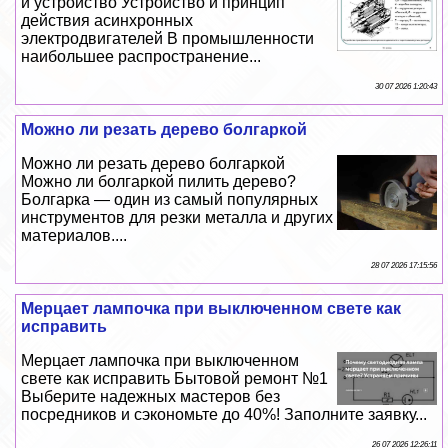
и устройство Устройство и принцип
действия асинхронных
электродвигателей В промышленности
наибольшее распространение...
30 07 2026 1:20:43
Можно ли резать дерево болгаркой
Можно ли резать дерево болгаркой
Можно ли болгаркой пилить дерево?
Болгарка — один из самый популярных
инструментов для резки металла и других
материалов....
28 07 2026 17:15:56
Мерцает лампочка при выключенном свете как
исправить
Мерцает лампочка при выключенном
свете как исправить Бытовой ремонт №1
Выберите надежных мастеров без
посредников и сэкономьте до 40%! Заполните заявку...
26 07 2026 12:26:11