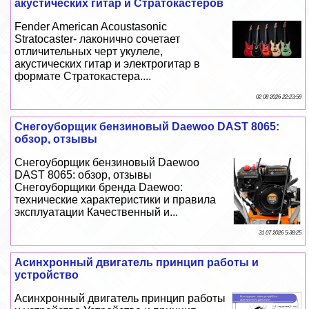
акустических гитар и Стратокастеров
Fender American Acoustasonic
Stratocaster- лаконично сочетает
отличительных черт укулеле,
акустических гитар и электрогитар в
формате Стратокастера....
02 08 2026 22:23:59
Снегоуборщик бензиновый Daewoo DAST 8065:
обзор, отзывы
Снегоуборщик бензиновый Daewoo
DAST 8065: обзор, отзывы
Снегоуборщики бренда Daewoo:
технические хаpaктеристики и правила
эксплуатации Качественный и...
31 07 2026 5:38:25
Асинхронный двигатель принцип работы и
устройство
Асинхронный двигатель принцип работы