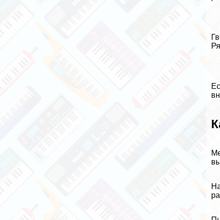
Гв
Ря
Ес
вн
К
Ме
вы
На
ра
Пн