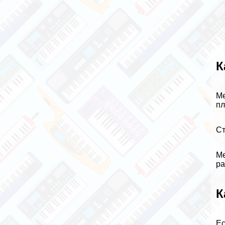
К
Ме
пл
Ст
Ме
ра
К
Ес