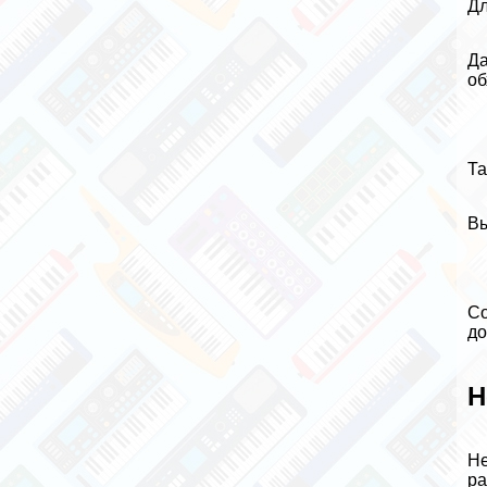
Дл
Да
об
Та
Вы
Со
до
Н
Не
ра