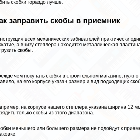
бить скобки гораздо лучше.
ак заправить скобы в приемник
нструкция всех механических забивателей пpaктически один
жатие, а внизу степлера находится металлическая пласти
грузить скобы.
ежде чем покупать скобки в строительном магазине, нужно 
авило, на его корпусе указан размер и вид подходящих скоб
пример, на корпусе нашего степлера указана ширина 12 мм 
рядить только скобы из этого диапазона.
обки меньшего или большего размера не подойдут к приемн
аковке.