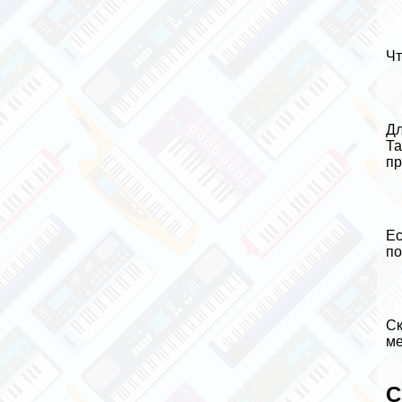
Чт
Дл
Та
пр
Ес
по
Ск
ме
С