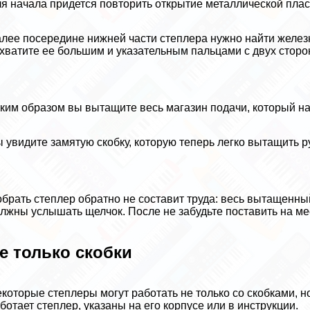
я начала придется повторить открытие металлической пла
лее посередине нижней части степлера нужно найти железн
хватите ее большим и указательным пальцами с двух сторон
ким образом вы вытащите весь магазин подачи, который на
 увидите замятую скобку, которую теперь легко вытащить р
брать степлер обратно не составит труда: весь вытащенны
лжны услышать щелчок. После не забудьте поставить на ме
е только скобки
которые степлеры могут работать не только со скобками, н
ботает степлер, указаны на его корпусе или в инструкции.