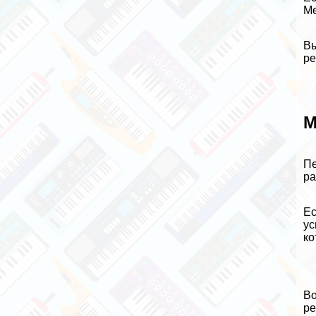
Ме
Вы
ре
М
Пе
ра
Ес
ус
ко
Во
ре