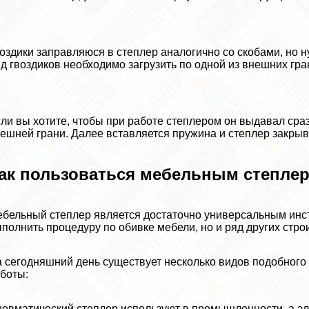
оздики заправляюся в степлер аналогично со скобами, но
д гвоздиков необходимо загрузить по одной из внешних гра
ли вы хотите, чтобы при работе степлером он выдавал сраз
ешней грани. Далее вставляется пружина и степлер закры
ак пользоваться мебельным степлеро
бельный степлер является достаточно универсальным инст
полнить процедуру по обивке мебели, но и ряд других стр
 сегодняшний день существует несколько видов подобного
боты:
евматический степлер используют в промышленности, а эле