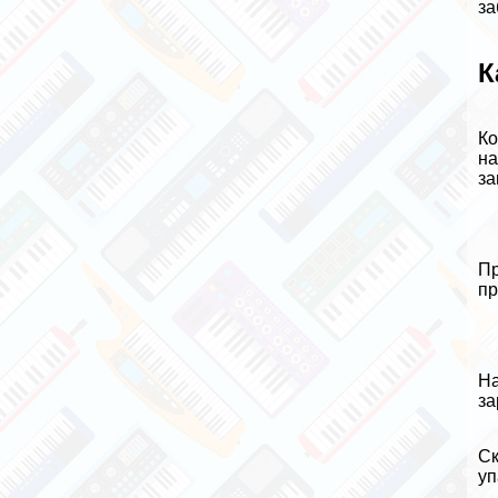
за
К
Ко
на
за
Пр
пр
На
за
Ск
уп