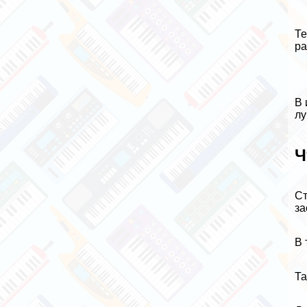
Те
ра
В 
лу
Ч
Ст
за
В 
Та