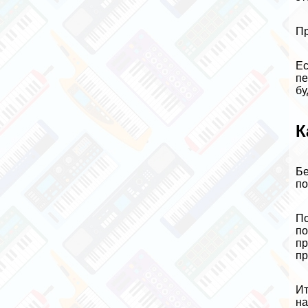
Пр
Ес
пе
бу
К
Бе
по
По
по
пр
пр
Ит
на