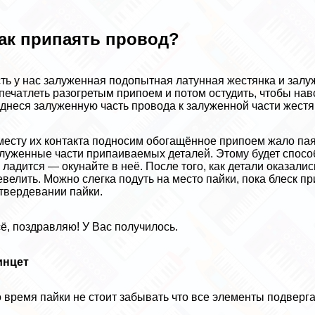
ак припаять провод?
ть у нас залуженная подопытная латунная жестянка и залу
печатлеть разогретым припоем и потом остудить, чтобы навс
днеся залуженную часть провода к залуженной части жестя
месту их контакта подносим обогащённое припоем жало пая
луженные части припаиваемых деталей. Этому будет спосо
 ладится — окунайте в неё. После того, как детали оказал
велить. Можно слегка подуть на место пайки, пока блеск пр
твердевании пайки.
ё, поздравляю! У Вас получилось.
инцет
 время пайки не стоит забывать что все элементы подверг