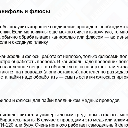
анифоль и флюсы
обы получить хорошее соединение проводов, необходимо их 
енки. Если моно-жилы еще можно очистить вручную, то мно
 обычно обpaбатывают канифолью или флюсом — активными
сле и оксидную пленку.
канифоль и флюсы работают неплохо, только флюсами поль
стро обработать провода. В канифоль надо проводник поло
сплавленное вещество обволокло всю поверхность металл
таются на проводах (а они остаются), постепенно разъедаю
ста пайки надо обработать — смыть остатки флюса спирто
ипои и флюсы для пайки паяльником медных проводов
нифоль считается универсальным средством, а флюсы можн
бираетесь паять. В случае с проводами это медь или алю
И-120 или буру. Очень неплохо работает самодельный флюс 