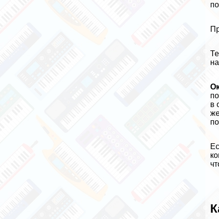
по
Пр
Те
на
О
по
в 
же
по
Ес
ко
чт
К