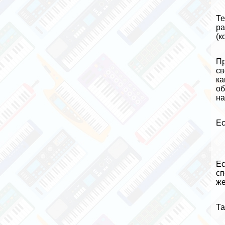
Те
ра
(к
Пр
св
ка
об
на
Ес
Ес
сп
же
Та