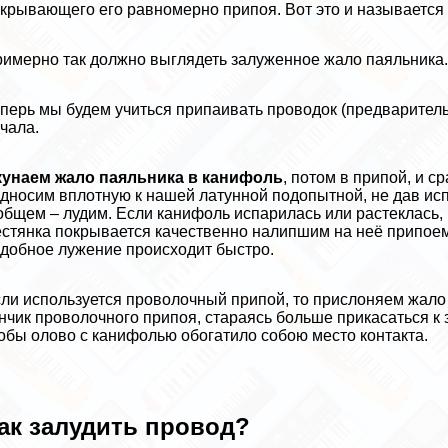
крывающего его равномерно припоя. Вот это и называется 
имерно так должно выглядеть залуженное жало паяльника
перь мы будем учиться припаивать проводок (предварительно
чала.
кунаем жало паяльника в канифоль
, потом в припой, и с
дносим вплотную к нашей латунной подопытной, не дав ис
общем – лудим. Если канифоль испарилась или растеклась,
стянка покрывается качественно налипшим на неё припоем.
добное лужение происходит быстро.
ли используется проволочный припой, то прислоняем жало п
нчик проволочного припоя, стараясь больше прикасаться к з
обы олово с канифолью обогатило собою место контакта.
ак залудить провод?