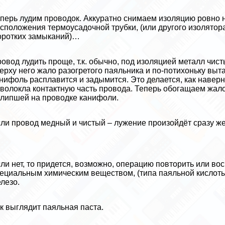
перь лудим проводок. Аккуратно снимаем изоляцию ровно на
сположения термоусадочной трубки, (или другого изолятор
оротких замыканий)…
овод лудить проще, т.к. обычно, под изоляцией металл чис
ерху него жало разогретого паяльника и по-потихоньку выта
нифоль расплавится и задымится. Это делается, как навер
волокла контактную часть провода. Теперь обогащаем жало
липшей на проводке канифоли.
ли провод медный и чистый – лужение произойдёт сразу же
ли нет, то придется, возможно, операцию повторить или в
ециальным химическим веществом, (типа паяльной кислоты,
лезо.
к выглядит паяльная паста.