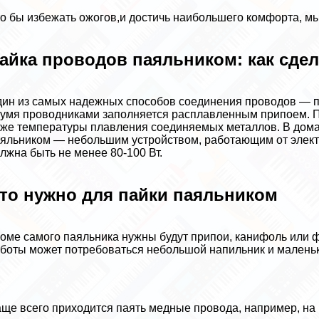
о бы избежать ожогов,и достичь наибольшего комфорта, м
айка проводов паяльником: как сде
ин из самых надежных способов соединения проводов — па
умя проводниками заполняется расплавленным припоем. П
же температуры плавления соединяемых металлов. В дома
яльником — небольшим устройством, работающим от элект
лжна быть не менее 80-100 Вт.
то нужно для пайки паяльником
оме самого паяльника нужны будут припои, канифоль или ф
боты может потребоваться небольшой напильник и маленьк
ще всего приходится паять медные провода, например, на н