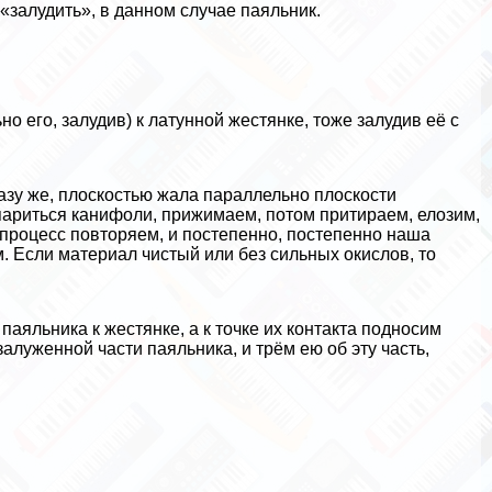
«залудить», в данном случае паяльник.
.
 его, залудив) к латунной жестянке, тоже залудив её с
разу же, плоскостью жала параллельно плоскости
париться канифоли, прижимаем, потом притираем, елозим,
 процесс повторяем, и постепенно, постепенно наша
 Если материал чистый или без сильных окислов, то
аяльника к жестянке, а к точке их контакта подносим
алуженной части паяльника, и трём ею об эту часть,