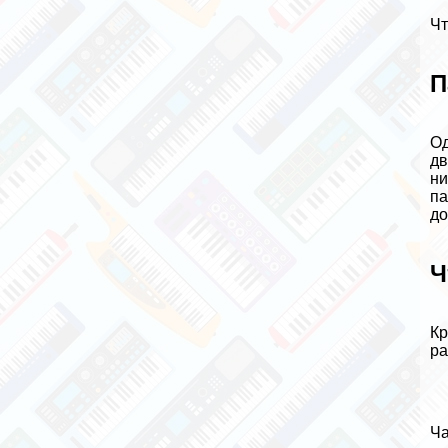
Чт
П
Од
дв
ни
па
до
Ч
Кр
ра
Ча