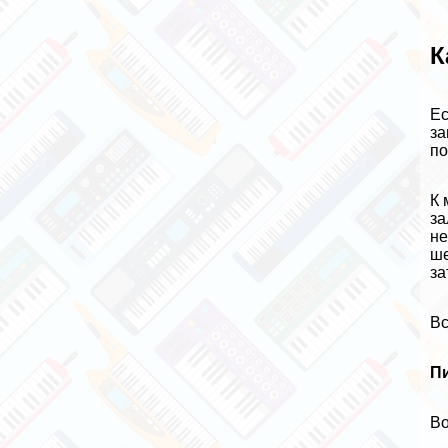
К
Ес
за
по
К 
за
не
ше
за
Вс
П
Во