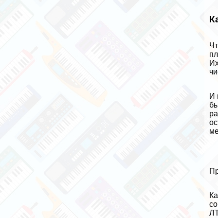
К
Чт
пл
Их
чи
И 
бы
ра
ос
ме
Пр
Ка
со
ЛТ