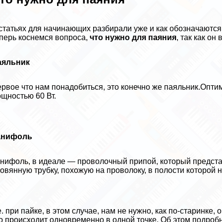
статьях для начинающих разбирали уже и как обозначаются
перь коснемся вопроса,
что нужно для паяния
, так как он
аяльник
рвое что нам понадобиться, это конечно же паяльник.Опти
щностью 60 Вт.
анифоль
нифоль, в идеале — проволочный припой, который представ
овянную трубку, похожую на проволоку, в полости которой 
е. при пайке, в этом случае, нам не нужно, как по-старинке, 
о происходит одновременно в одной точке. Об этом подроб