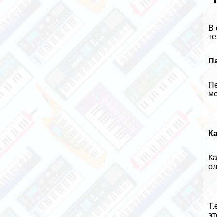
В 
те
П
Пе
мо
К
Ка
ол
Т.
эт