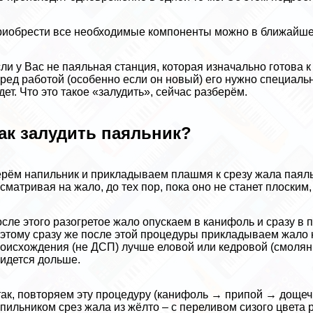
иобрести все необходимые компоненты можно в ближайше
ли у Вас не паяльная станция, которая изначально готова к
ред работой (особенно если он новый) его нужно специаль
дет. Что это такое «залудить», сейчас разберём.
ак залудить паяльник?
рём напильник и прикладываем плашмя к срезу жала паяльн
сматривая на жало, до тех пор, пока оно не станет плоским
сле этого разогретое жало опускаем в канифоль и сразу в п
этому сразу же после этой процедуры прикладываем жало 
оисхождения (не ДСП) лучше еловой или кедровой (смолянис
идется дольше.
ак, повторяем эту процедуру (канифоль → припой → дощечк
пильником срез жала из жёлто – с переливом сизого цвета 