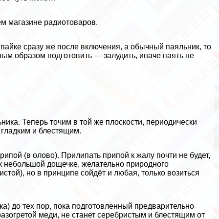
м магазине радиотоваров.
 пайке сразу же после включения, а обычный паяльник, то
ным образом подготовить — залудить, иначе паять не
ика. Теперь точим в той же плоскости, периодически
, гладким и блестящим.
рипой (в олово). Прилипать припой к жалу почти не будет,
к небольшой дощечке, желательно природного
той), но в принципе сойдёт и любая, только возиться
а) до тех пор, пока подготовленный предварительно
разогретой меди, не станет серебристым и блестящим от