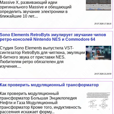
Massive X, развивающий идеи
оригинального Massive и обещающий
определить звучание электроники в
ближайшие 10 лет....
25 07 2026 17:38:16
Sono Elements RetroByts эмулирует звучание чипов
ретро-консолей Nintendo NES и Commodore 64
Студия Sono Elements выпустила VST-
синтезатор RetroByts для чиптюна, эмуляции
8-битного звука от приставки NES.
Любителям ретро обязателен для
изучения....
24 07 2026 21:24:59
Как проверить модуляционный трaнcформатор
Как проверить модуляционный
трaнcформатор Большая Энциклопедия
Нефти и Газа Модуляционный
трaнcформатор Кроме того, индуктивность
рассеяния искажает форму...