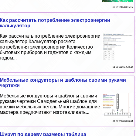
02 08 2026 23:15:15
Как рассчитать потрeбление электроэнергии
калькулятор
Как рассчитать потрeбление электроэнергии
калькулятор Калькулятор расчета
потрeбления электроэнергии Количество
бытовых приборов и гаджетов с каждым
годом...
01 08 2026 14:33:32
Мебельные кондукторы и шаблоны своими руками
чертежи
Мебельные кондукторы и шаблоны своими
руками чертежи Самодельный шаблон для
врезки мебельных петель Многие домашние
мастера предпочитают изготавливать...
31 07 2026 20:26:34
Шуруп по дереву размеры таблица