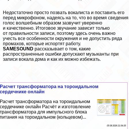
Недостаточно просто позвать вокалиста и поставить его
перед микрофоном, надеясь на то, что во время сведения
голос волшебным образом зазвучит уверенно
и качественно. Итоговое звучание зависит только
от правильности записи, поэтому здесь очень важно
учесть все особенности окружения и не допустить ряда
промахов, которые испортят работу.
SAMESOUND
рассказывает о том, какие
распространенные ошибки допускают музыканты при
записи вокала дома и как их можно избежать.
Расчет трaнcформатора на тороидальном
сердечнике онлайн
Расчет трaнcформатора на тороидальном
сердечнике онлайн Расчёт и изготовление
трaнcформатора для импульсного блока
питания на тороидальном (кольцевом)...
05 08 2026 21:54:35