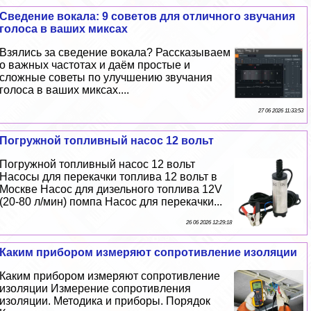
Сведение вокала: 9 советов для отличного звучания
голоса в ваших миксах
Взялись за сведение вокала? Рассказываем
о важных частотах и даём простые и
сложные советы по улучшению звучания
голоса в ваших миксах....
27 06 2026 11:33:53
Погружной топливный насос 12 вольт
Погружной топливный насос 12 вольт
Насосы для перекачки топлива 12 вольт в
Москве Насос для дизельного топлива 12V
(20-80 л/мин) помпа Насос для перекачки...
26 06 2026 12:29:18
Каким прибором измеряют сопротивление изоляции
Каким прибором измеряют сопротивление
изоляции Измерение сопротивления
изоляции. Методика и приборы. Порядок