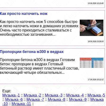
19 06 2026 10:33:45
Как просто наточить нож
Как просто наточить нож 5 способов быстро
и легко наточить ножи в домашних условиях
Очень часто приходиться сталкиваться с
необходимостью затачивания...
18 06 2026 23:28:24
Пропорции бетона м300 в ведрах
Пропорции бетона м300 в ведрах Готовим
бетон: пропорции в ведрах Готовый
бетонный раствор имеет пластичный состав,
включающий четыре обязательных...
17 06 2026 10:12:12
Еще:
Музыка -1
::
Музыка -2
::
Музыка -3
::
Музыка -4
::
Музыка -5
::
Музыка -6
::
Музыка -7
::
Музыка -8
::
Музыка -9
::
Музыка
-10
::
Музыка -11
::