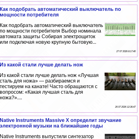
Как подобрать автоматический выключатель по
мощности потребителя
Как подобрать автоматический выключатель
по мощности потребителя Выбор номинала
автомата защиты Собирая электрощиток
или подключая новую крупную бытовую...
27 07 2026 8:17:40
Из какой стали лучше делать нож
Из какой стали лучше делать нож «Лучшая
сталь для ножа» — разбираемся и
тестируем на канате! Часто обращаются с
вопросом: «Какая лучшая сталь для
ножа?»....
26 07 2026 12:36:47
Native Instruments Massive X определит звучание
электронной музыки на ближайшие годы
Native Instruments выпустили синтезатор