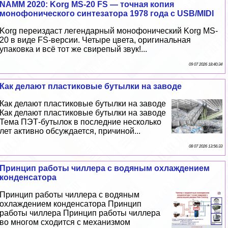
NAMM 2020: Korg MS-20 FS — точная копия
монофонического синтезатора 1978 года с USB/MIDI
Korg переиздаст легендарный монофонический Korg MS-
20 в виде FS-версии. Четыре цвета, оригинальная
упаковка и всё тот же свирепый звук!...
09 07 2026 18:40:34
Как делают пластиковые бутылки на заводе
Как делают пластиковые бутылки на заводе
Как делают пластиковые бутылки на заводе
Тема ПЭТ-бутылок в последние несколько
лет активно обсуждается, причиной...
08 07 2026 13:56:33
Принцип работы чиллера с водяным охлаждением
конденсатора
Принцип работы чиллера с водяным
охлаждением конденсатора Принцип
работы чиллера Принцип работы чиллера
во многом сходится с механизмом