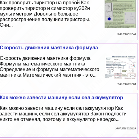
Как проверить тиристор на пробой Как
проверить тиристор и симистор ку202н
мультиметром Довольно большое
распространение получили тиристоры.
Они...
18 07 2026 5:17:48
Скорость движения маятника формула
Скорость движения маятника формула
Формулы математического маятника
Определение и формулы математического
маятника Математический маятник - это...
17 07 2026 8:17:24
Как можно завести машину если сел аккумулятор
Как можно завести машину если сел аккумулятор Как
завести машину, если сел аккумулятор Закон подлости
никто не отменял, поэтому и аккумулятор нередко...
16 07 2026 23:38:29