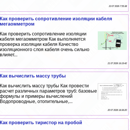
23 07 2026 7:55:38
Как проверить сопротивление изоляции кабеля
мегаомметром
Как проверить сопротивление изоляции
кабеля мегаомметром Как выполняется
проверка изоляции кабеля Качество
изоляционного слоя кабеля очень сильно
влияет...
21 07 2026 16:19:42
Как вычислить массу трубы
Как вычислить массу трубы Как провести
расчет различных параметров труб: базовые
формулы и примеры вычислений
Водопроводные, отопительные,...
20 07 2026 18:36:20
Как проверить тиристор на пробой