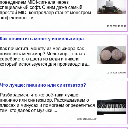
поведением MIDI-сигнала через
специальный софт. С ним даже самый
простой MIDI-контроллер станет монстром
эффективности....
13 07 2026 13:52:51
Как почистить монету из мельхиора
Как почистить монету из мельхиора Как
почистить мельхиор? Мельхиор – сплав
серебристого цвета из меди и никеля,
который используется для производства...
11 07 2026 20:49:53
Что лучше: пианино или синтезатор?
Разбираемся, что же всё-таки лучше:
пианино или синтезатор. Рассказываем о
плюсах и минусах и помогаем определиться
тем, кто далёк от музыки....
10 07 2026 10:34:20