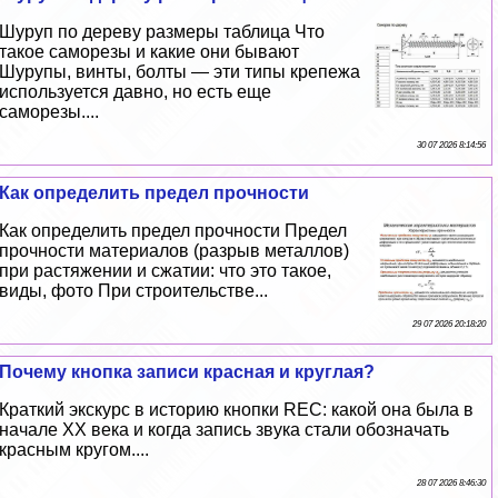
Шуруп по дереву размеры таблица Что
такое саморезы и какие они бывают
Шурупы, винты, болты — эти типы крепежа
используется давно, но есть еще
саморезы....
30 07 2026 8:14:56
Как определить предел прочности
Как определить предел прочности Предел
прочности материалов (разрыв металлов)
при растяжении и сжатии: что это такое,
виды, фото При строительстве...
29 07 2026 20:18:20
Почему кнопка записи красная и круглая?
Краткий экскурс в историю кнопки REC: какой она была в
начале XX века и когда запись звука стали обозначать
красным кругом....
28 07 2026 8:46:30