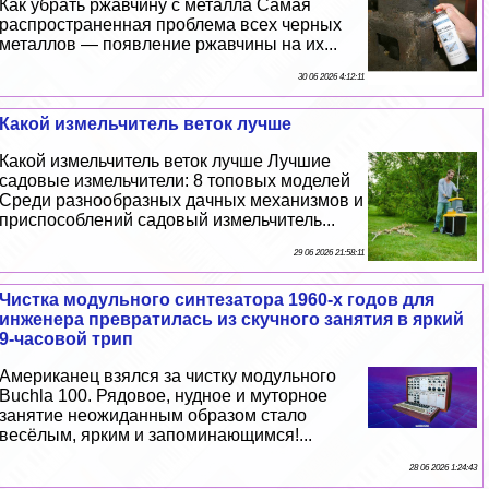
Как убрать ржавчину с металла Самая
распространенная проблема всех черных
металлов — появление ржавчины на их...
30 06 2026 4:12:11
Какой измельчитель веток лучше
Какой измельчитель веток лучше Лучшие
садовые измельчители: 8 топовых моделей
Среди разнообразных дачных механизмов и
приспособлений садовый измельчитель...
29 06 2026 21:58:11
Чистка модульного синтезатора 1960-х годов для
инженера превратилась из скучного занятия в яркий
9-часовой трип
Американец взялся за чистку модульного
Buchla 100. Рядовое, нудное и муторное
занятие неожиданным образом стало
весёлым, ярким и запоминающимся!...
28 06 2026 1:24:43