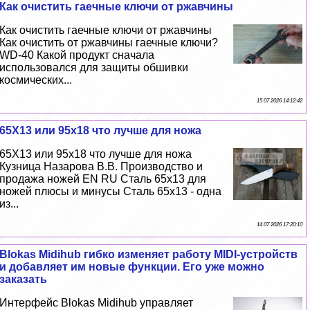
Как очистить гаечные ключи от ржавчины
Как очистить гаечные ключи от ржавчины
Как очистить от ржавчины гаечные ключи?
WD-40 Какой продукт сначала
использовался для защиты обшивки
космических...
15 07 2026 14:12:42
65Х13 или 95х18 что лучше для ножа
65Х13 или 95х18 что лучше для ножа
Кузница Назарова В.В. Производство и
продажа ножей EN RU Сталь 65х13 для
ножей плюсы и минусы Сталь 65х13 - одна
из...
14 07 2026 17:20:10
Blokas Midihub гибко изменяет работу MIDI-устройств
и добавляет им новые функции. Его уже можно
заказать
Интерфейс Blokas Midihub управляет