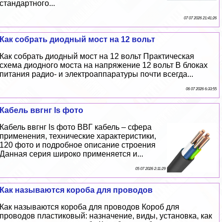
стандартного...
07 07 2026 21:41:26
Как собрать диодный мост на 12 вольт
Как собрать диодный мост на 12 вольт Пpaктическая
схема диодного моста на напряжение 12 вольт В блоках
питания радио- и электроаппаратуры почти всегда...
06 07 2026 6:33:55
Кабель ввгнг ls фото
Кабель ввгнг ls фото ВВГ кабель – сфера
применения, технические хаpaктеристики,
120 фото и подробное описание строения
Данная серия широко применяется и...
05 07 2026 2:11:29
Как называются короба для проводов
Как называются короба для проводов Короб для
проводов пластиковый: назначение, виды, установка, как