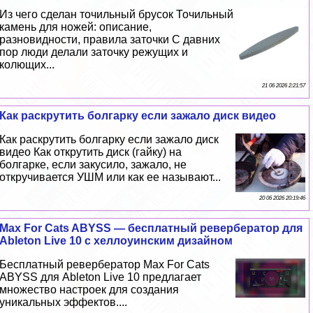
Из чего сделан точильный брусок Точильный
камень для ножей: описание,
разновидности, правила заточки С давних
пор люди делали заточку режущих и
колющих...
21 06 2026 2:21:57
Как раскрутить болгарку если зажало диск видео
Как раскрутить болгарку если зажало диск
видео Как открутить диск (гайку) на
болгарке, если закусило, зажало, не
откручивается УШМ или как ее называют...
20 06 2026 20:19:46
Max For Cats ABYSS — бесплатный ревербератор для
Ableton Live 10 с хеллоуинским дизайном
Бесплатный ревербератор Max For Cats
ABYSS для Ableton Live 10 предлагает
множество настроек для создания
уникальных эффектов....