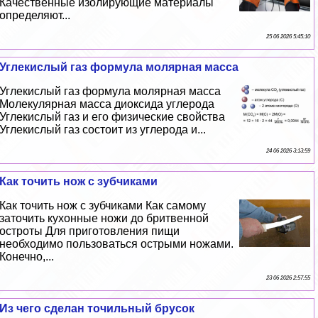
Качественные изолирующие материалы
определяют...
25 06 2026 5:45:10
Углекислый газ формула молярная масса
Углекислый газ формула молярная масса
Молекулярная масса диоксида углерода
Углекислый газ и его физические свойства
Углекислый газ состоит из углерода и...
24 06 2026 3:13:59
Как точить нож с зубчиками
Как точить нож с зубчиками Как самому
заточить кухонные ножи до бритвенной
остроты Для приготовления пищи
необходимо пользоваться острыми ножами.
Конечно,...
23 06 2026 2:57:55
Из чего сделан точильный брусок