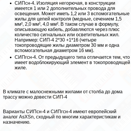
СИПcн-4. Изоляция негорючая, в конструкции
имеется 1 или 2 дополнительных провода для
освещения. Может иметь 1,2 или 3 вспомогательные
жилы для цепей контроля (медные, сечением 1,5
мм², 2,0 мм², 4,0 мм². В таком случае в формулу,
описывающую кабель, добавляются через плюс
количество сигнальных или осветительных жил.
Например: СИП-4 2*30 +1*16 (четыре
токопроводящие жилы диаметром 30 мм и одна
вспомогательная диаметром 16 мм).
СИПгсн-4. От предыдущего типа отличается тем, что
имеет водоблокирующий элемент в токопроводящей
жиле.
В климате с малоснежными жилами от столба до дома
трассу можно довести СИП-4
Варианты СИПсн-4 и СИПгсн-4 имеют европейский
аналог AsXSn, сходный по многим хаpaктеристикам и
назначению.