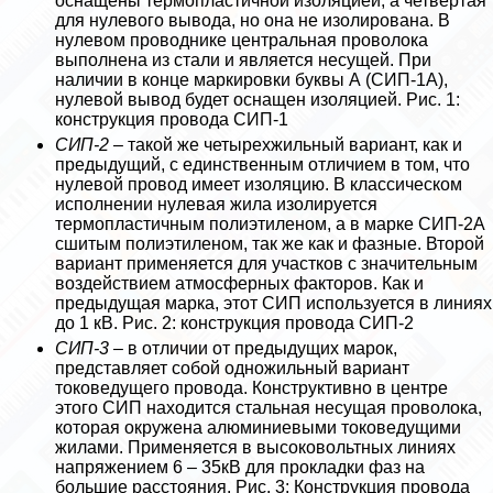
оснащены термопластичной изоляцией, а четвертая
для нулевого вывода, но она не изолирована. В
нулевом проводнике центральная проволока
выполнена из стали и является несущей. При
наличии в конце маркировки буквы А (СИП-1А),
нулевой вывод будет оснащен изоляцией. Рис. 1:
конструкция провода СИП-1
СИП-2
– такой же четырехжильный вариант, как и
предыдущий, с единственным отличием в том, что
нулевой провод имеет изоляцию. В классическом
исполнении нулевая жила изолируется
термопластичным полиэтиленом, а в марке СИП-2А
сшитым полиэтиленом, так же как и фазные. Второй
вариант применяется для участков с значительным
воздействием атмосферных факторов. Как и
предыдущая марка, этот СИП используется в линиях
до 1 кВ. Рис. 2: конструкция провода СИП-2
СИП-3
– в отличии от предыдущих марок,
представляет собой одножильный вариант
токоведущего провода. Конструктивно в центре
этого СИП находится стальная несущая проволока,
которая окружена алюминиевыми токоведущими
жилами. Применяется в высоковольтных линиях
напряжением 6 – 35кВ для прокладки фаз на
большие расстояния. Рис. 3: Конструкция провода