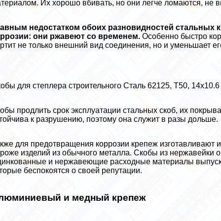
териалом. Их хорошо вбивать, но они легче ломаются, не 
лавным недостатком обоих разновидностей стальных к
ррозии: они ржавеют со временем.
Особенно быстро кор
ртит не только внешний вид соединения, но и уменьшает ег
обы для степлера строительного Сталь 62125, Т50, 14х10.6
обы продлить срок эксплуатации стальных скоб, их покрыв
тойчива к разрушению, поэтому она служит в разы дольше.
кже для предотвращения коррозии крепеж изготавливают 
роже изделий из обычного металла. Скобы из нержавейки о
инкованные и нержавеющие расходные материалы выпуска
торые беспокоятся о своей репутации.
люминиевый и медный крепеж