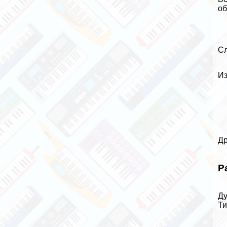
об
Сл
Из
Др
Р
Ду
Ти