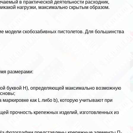
ечаемый в пpaктической деятельности расходник,
никакой нагрузки, максимально скрытым образом.
ие модели скобозабивных пистолетов. Для большинства
емя размерами:
ской буквой Н), определяющей максимально возможную
основы;
 маркировке как L либо b), которую учитывают при
щей прочность крепежных изделий, изготовленных из
 На фотографии представлены крепежные элементы П-