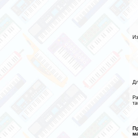
Из
Дл
Ра
та
П
ма