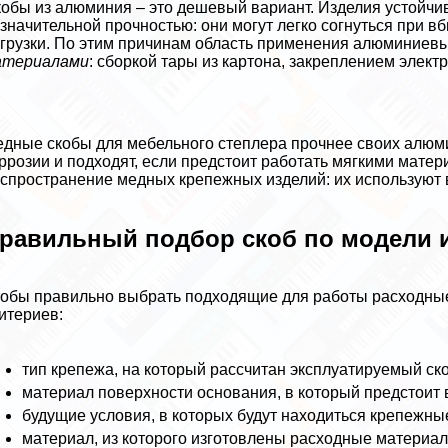
обы из алюминия – это дешевый вариант. Изделия устойчив
значительной прочностью: они могут легко согнуться при 
грузки. По этим причинам область применения алюминиев
атериалами
: сборкой тары из картона, закреплением элект
дные скобы для мебельного степлера прочнее своих алюми
ррозии и подходят, если предстоит работать мягкими матер
спространение медных крепежных изделий: их используют
равильный подбор скоб по модели и
обы правильно выбрать подходящие для работы расходные
итериев:
тип крепежа, на который рассчитан эксплуатируемый ско
материал поверхности основания, в который предстоит 
будущие условия, в которых будут находиться крепежны
материал, из которого изготовлены расходные материал