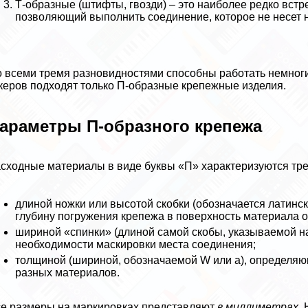
Т-образные (штифты, гвозди) – это наиболее редко встр
позволяющий выполнить соединение, которое не несет 
 всеми тремя разновидностями способны работать немног
керов подходят только П-образные крепежные изделия.
араметры П-образного крепежа
сходные материалы в виде буквы «П» хаpaктеризуются тр
длиной ножки или высотой скобки (обозначается латин
глубину погружения крепежа в поверхность материала 
шириной «спинки» (длиной самой скобы, указываемой на
необходимости маскировки места соединения;
толщиной (шириной, обозначаемой W или а), определяю
разных материалов.
е размеры на маркировках представляют
в миллиметрах
.