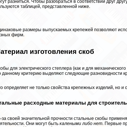
гут разниться. Чтобы разобраться в соответствии друг друг
льзуются таблицей, представленной ниже.
инаковые размеры выпускаемых крепежей позволяют испол
зных фирм.
атериал изготовления скоб
обы для электрического степлера (как и для механического
 данному критерию выделяют следующие разновидности к
о определяет не только свойства крепежных изделий, но и
тальные расходные материалы для строитель
-за своей значительной прочности стальные скобы применя
ятельности. Они могут быть
калеными либо нет
. Первые п