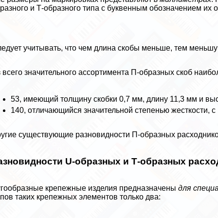
разного и Т-образного типа с буквенным обозначением их о
едует учитывать, что чем длина скобы меньше, тем меньшу
 всего значительного ассортимента П-образных скоб наиб
53, имеющий толщину скобки 0,7 мм, длину 11,3 мм и выс
140, отличающийся значительной степенью жесткости, с 
угие существующие разновидности П-образных расходнико
азновидности U-образных и Т-образных расх
гообразные крепежные изделия предназначены
для специ
пов таких крепежных элементов только два: