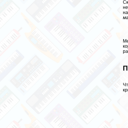
Ск
не
на
м
Ме
ко
ра
П
Чт
кр