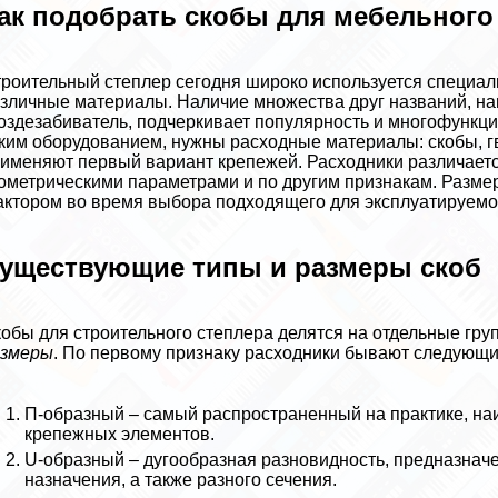
ак подобрать скобы для мебельного
роительный степлер сегодня широко используется специа
зличные материалы. Наличие множества друг названий, нап
оздезабиватель, подчеркивает популярность и многофункци
ким оборудованием, нужны расходные материалы: скобы, г
именяют первый вариант крепежей. Расходники различаетс
ометрическими параметрами и по другим признакам. Разм
ктором во время выбора подходящего для эксплуатируемо
уществующие типы и размеры скоб
обы для строительного степлера делятся на отдельные гр
азмеры
. По первому признаку расходники бывают следующи
П-образный – самый распространенный на пpaктике, н
крепежных элементов.
U-образный – дугообразная разновидность, предназначе
назначения, а также разного сечения.