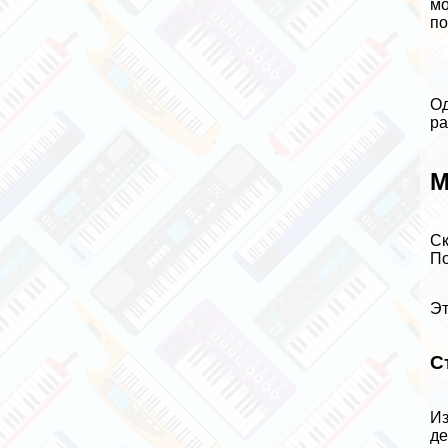
мо
по
Од
ра
М
Ск
По
Эт
С
Из
де