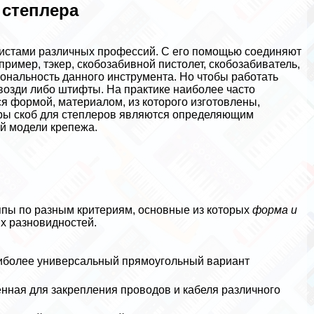
 степлера
листами различных профессий. С его помощью соединяют
ример, тэкер, скобозабивной пистолет, скобозабиватель,
ональность данного инструмента. Но чтобы работать
возди либо штифты. На пpaктике наиболее часто
я формой, материалом, из которого изготовлены,
еры скоб для степлеров являются определяющим
й модели крепежа.
уппы по разным критериям, основные из которых
форма и
х разновидностей.
аиболее универсальный прямоугольный вариант
нная для закрепления проводов и кабеля различного