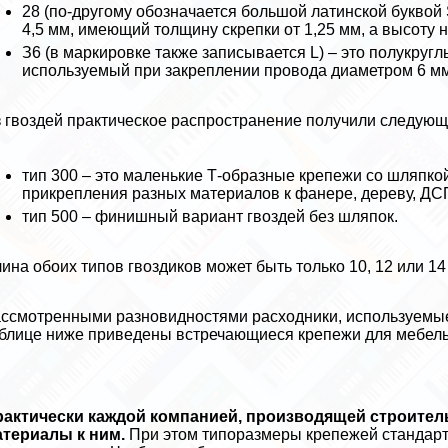
28 (по-другому обозначается большой латинской буквой
4,5 мм, имеющий толщину скрепки от 1,25 мм, а высоту н
З6 (в маркировке также записывается L) – это полукруг
используемый при закреплении провода диаметром 6 мм
 гвоздей пpaктическое распространение получили следующ
тип 300 – это маленькие Т-образные крепежи со шляпко
прикрепления разных материалов к фанере, дереву, ДС
тип 500 – финишный вариант гвоздей без шляпок.
ина обоих типов гвоздиков может быть только 10, 12 или 14
ссмотренными разновидностями расходники, используемые 
блице ниже приведены встречающиеся крепежи для мебель
paктически каждой компанией, производящей строител
териалы к ним.
При этом типоразмеры крепежей стандарт