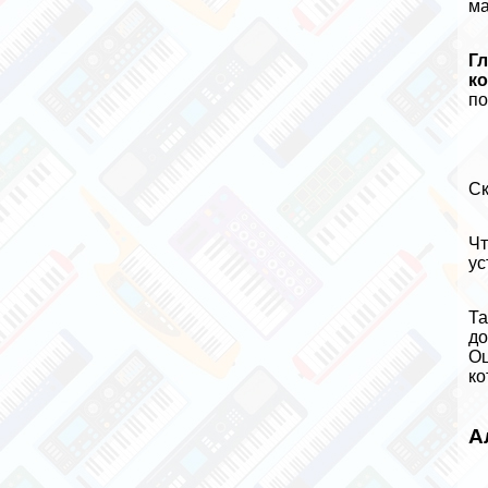
ма
Г
ко
по
Ск
Чт
ус
Та
до
Оц
ко
А