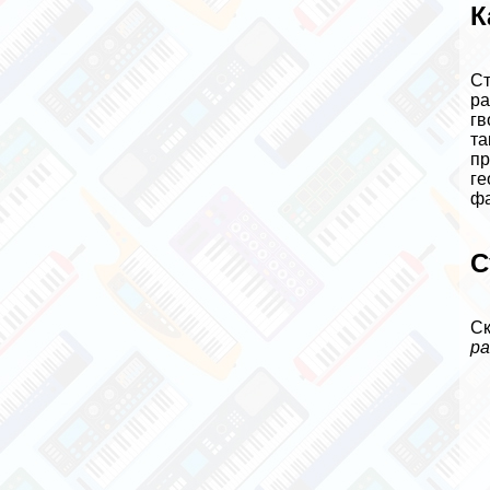
К
Ст
ра
гв
та
пр
ге
фа
С
Ск
р