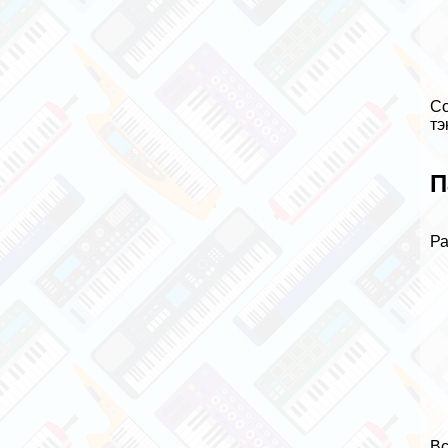
Со
тэ
П
Ра
Вс