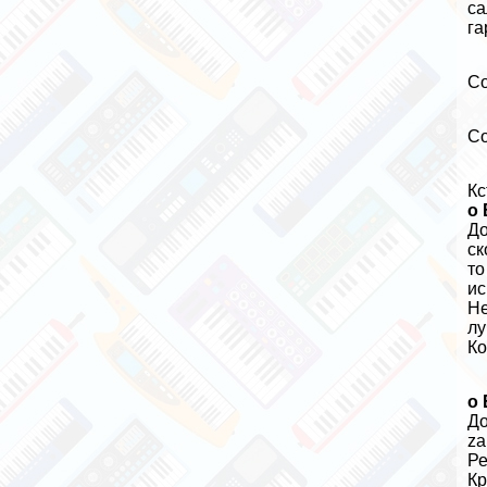
са
га
С
С
Кс
о 
До
ск
то
ис
Не
л
Ко
о 
До
za
Ре
Кр