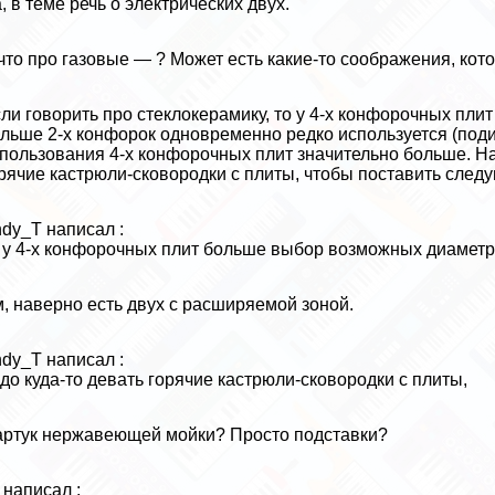
, в теме речь о электрических двух.
что про газовые — ? Может есть какие-то соображения, кот
ли говорить про стеклокерамику, то у 4-х конфорочных пл
льше 2-х конфорок одновременно редко используется (поди 
пользования 4-х конфорочных плит значительно больше. На
рячие кастрюли-сковородки с плиты, чтобы поставить след
dy_T написал :
 у 4-х конфорочных плит больше выбор возможных диаметр
, наверно есть двух с расширяемой зоной.
dy_T написал :
до куда-то девать горячие кастрюли-сковородки с плиты,
ртук нержавеющей мойки? Просто подставки?
 написал :