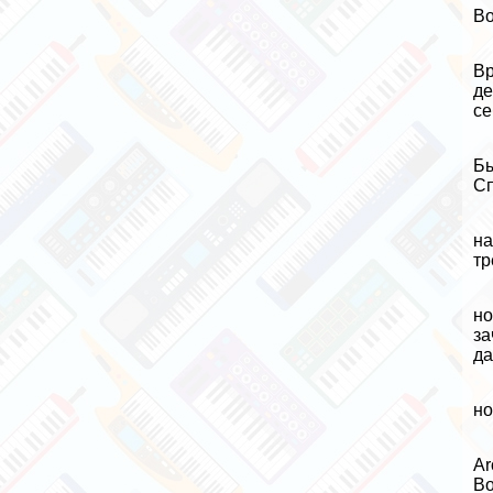
Во
Вр
де
се
Бы
Сп
на
тр
но
за
да
но
Ar
Во