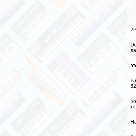
2B
Do
да
эт
В 
62
Ко
то
На