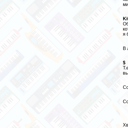
ми
Ki
Об
ко
я 
В 
$
Т.
вы
С
С
Хв