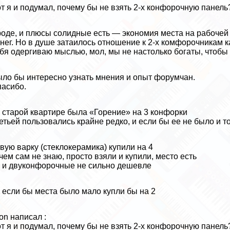
т я и подумал, почему бы не взять 2-х конфорочную панель
оде, и плюсы солидные есть — экономия места на рабочей 
нег. Но в душе затаилось отношение к 2-х комфорочникам ка
бя одергиваю мыслью, мол, мы не настолько богаты, чтобы
ло бы интересно узнать мнения и опыт форумчан.
асибо.
 старой квартире была «Горение» на 3 конфорки
етьей пользовались крайне редко, и если бы ее не было и т
вую варку (стеклокерамика) купили на 4
чем сам не знаю, просто взяли и купили, место есть
 и двуконфорочные не сильно дешевле
 если бы места было мало купли бы на 2
on написал :
т я и подумал, почему бы не взять 2-х конфорочную панель