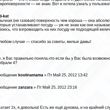
кроповерхности — не знаю. Вот и хотела узнать у пользова
ti-kat
ычная (не газовая) поверхность чем хороша — она абсолютн
торые устанавливают посуду — уж не знаю как они называ
боюсь, что взгромаздить на них посуду не подходящей вели
любом случае — спасибо за советы, милые дамы!
е. я Вас правильно поняла,что если бы у Вас была возможн
брали 4?
ообщение
kostinamama
» Пт Май 25, 2012 13:42
ообщение
zanzara
» Пт Май 25, 2012 23:16
атает 2х, я довольна! Есть же ещё духовка, и на крайний сл