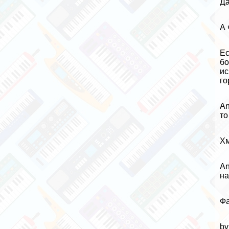
Да
А 
Ес
бо
ис
го
An
то
Хм
An
на
Фа
bv