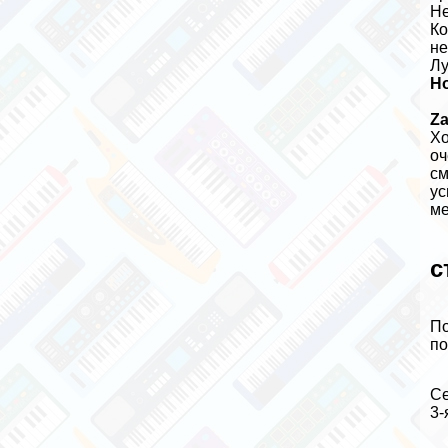
Не
Ко
не
Л
Ho
Za
Хо
оч
см
ус
ме
с
По
по
Се
3-