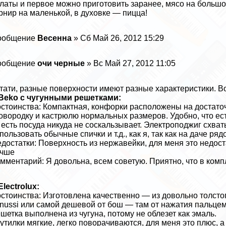
латы и первое можно приготовить заранее, мясо на больш
рнир на маленькой, в духовке — пицца!
ообщение
Весенна
» Сб Май 26, 2012 15:29
ообщение
очи черные
» Вс Май 27, 2012 11:05
тати, разные поверхности имеют разные хаpaктеристики. Во
Beko с чугунными решетками:
стоинства: Компактная, конфорки расположены на достато
овородку и кастрюлю нормальных размеров. Удобно, что е
 есть посуда никуда не соскальзывает. Электроподжиг схва
пользовать обычные спички и т.д., как я, так как на даче р
достатки: Поверхность из нержавейки, для меня это недоста
учше
мментарий: Я довольна, всем советую. Приятно, что в комп
Electrolux:
стоинства: Изготовлена качественно — из довольно толсто
nussi или самой дешевой от бош — там от нажатия пальцем 
шетка выполнена из чугуна, потому не облезет как эмаль.
утилки мягкие, легко поворачиваются, для меня это плюс, а 