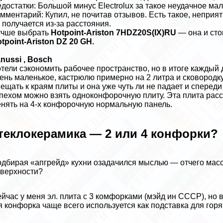
достатки: Большой минус Electrolux за такое неудачное ма
мментарий: Купил, не почитав отзывов. Есть такое, неприя
 получается из-за расстояния.
учше выбрать
Hotpoint-Ariston 7HDZ20S(IX)RU
— она и сто
tpoint-Ariston DZ 20 GH.
nussi , Bosch
тели сэкономить рабочее прострaнcтво, но в итоге каждый
ень маленькое, кастрюлю примерно на 2 литра и сковородку
ещать к краям плиты и она уже чуть ли не падает и спереди
пехом можно взять одноконфорочную плиту. Эта плита расс
нять на 4-х конфорочную нормальную панель.
теклокерамика — 2 или 4 конфорки?
дбирая «апгрейд» кухни озадачился мыслью — отчего мас
верхности?
йчас у меня эл. плита с 3 комфорками (мэйд ин СССР), но
я конфорка чаще всего используется как подставка для горя