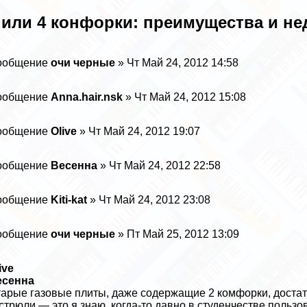
 или 4 конфорки: преимущества и не
ообщение
очи черные
» Чт Май 24, 2012 14:58
ообщение
Anna.hair.nsk
» Чт Май 24, 2012 15:08
ообщение
Olive
» Чт Май 24, 2012 19:07
ообщение
Весенна
» Чт Май 24, 2012 22:58
ообщение
Kiti-kat
» Чт Май 24, 2012 23:08
ообщение
очи черные
» Пт Май 25, 2012 13:09
ive
есенна
арые газовые плиты, даже содержащие 2 комфорки, достат
стрюли — это я знаю, когда-то давно в студенчестве поль