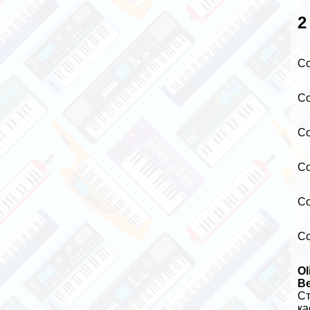
2
С
С
С
С
С
С
Ol
В
Ст
ка