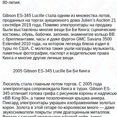
80-летия.
Gibson ES-345 Lucille стала одним из множества лотов,
проданных на торгах аукционного дома Julien’s Auction 21
сентября 2019 года. Помимо электрогитары на продажу
были выставлены многие вещи Би Би Кинга: сценические
костюмы, обувь, бабочки, запонки, знаменитое кольцо BB
с бриллиантами, часы и даже фургон GMC Savana 3500
Extended 2010 года, на котором легенда блюза ездил в
туры по США. С молотка также ушли награды музыканта,
памятные фотографии, паспорт и водительские права
Кинга и многие другие личные вещи.
2005 Gibson ES-345 Lucille Би Би Кинга
Люсилль стала главным лотом торгов. С 2005 года
электрогитара сопровождала Кинга в турах. Gibson ES-
345 отличает голова грифа с рисунком короны и надписью
«BB King 80», а также позолоченная крышка анкера.
Пикгард электрогитары украшен изображениями золотых
корон. Золота в этой гитаре по-королевски много — даже
звукосниматели покрыты этим драгоценным металлом.
Вместе с гитарой продавался жёсткий кофр, также