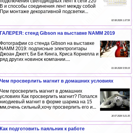
подключения светодиодных лент к сети 220
В и способы соединения лент между собой
При монтаже декоративной подсветки...
02 08 2026 1:37:59
ГАЛЕРЕЯ: стенд Gibson на выставке NAMM 2019
Фотографии со стенда Gibson на выставке
NAMM 2019: подписные электрогитары
Джоан Джетт, Би Би Кинга, Криса Корнелла и
ряд других новинок компании....
01 08 2026 5:59:19
Чем просверлить магнит в домашних условиях
Чем просверлить магнит в домашних
условиях Как просверлить магнит? Попался
ниодиевый магнит в форме шарика на 15
мм,очень сильный,хочу просверлить его и...
30 07 2026 5:21:35
Как подготовить паяльник к работе