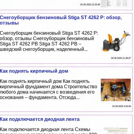
05 08 2026 21:55:48
Снегоуборщик бензиновый Stiga ST 4262 P: обзор,
отзывы
Снегоуборщик бензиновый Stiga ST 4262 P:
обзор, отзывы Снегоуборщик бензиновый
Stiga ST 4262 PB Stiga ST 4262 PB –
шведский снегоуборщик, наделенный...
04 08 2026 21:38:47
Как поднять кирпичный дом
Как поднять кирпичный дом Как поднять
кирпичный фундамент дома Строительство
любого дома начинается с возведения его
основания – фундамента. Отсюда...
03 08 2026 2:54:44
Как подключается диодная лента
Как подключается диодная лента Схемы