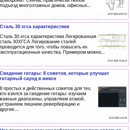
домофона? Сейчас пpaктически любой
подъезд многоэтажных домов, офисных...
24 07 2026 20:57:37
Сталь 30 хгса хаpaктеристики
Сталь 30 хгса хаpaктеристики Легированная
сталь 30ХГСА Легирование сталей
проводится для того, чтобы повысить их
эксплуатационные качества. Примером можно...
23 07 2026 13:33:13
Сведение гитары: 8 советов, которые улучшат
гитарный саунд в миксе
8 простых и действенных советов для тех,
кто взялся за сведение гитары: изучаем
важные диапазоны, управляем атакой,
устраняем лишнюю реверберацию и
другие....
22 07 2026 1:51:59