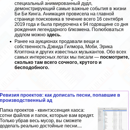
специальный анимированный дудл,
демонстрирующий самые важные события в жизни
Би Би Кинга. Анимация провисела на главной
странице поисковика в течение всего 16 сентября
2019 года и была приурочена к 94 годовщине со дня
рождения легендарного блюзмена. Полюбоваться
дудлом можно
здесь
.
Ранее на аукционах продавали вещи и
собственность Дэвида Гилмора, Моби, Эрика
Клэптона и других известных музыкантов. Обо всех
самых интересных лотах мы писали —
посмотрите,
сколько там всего сочного, крутого и
бесподобного
.
Ревизия проектов: как дописать песни, попавшие в
производственный ад
Папка проектов - квинтэссенция хаоса:
сотни файлов и папок, которые вам вредят.
Только убрав весь мусор, вы сможете
доделать реально достойные песни....