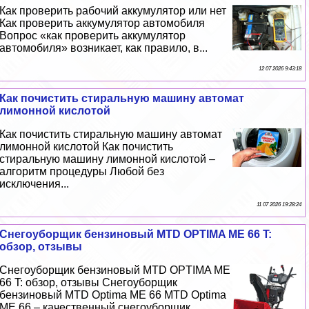
Как проверить рабочий аккумулятор или нет
Как проверить аккумулятор автомобиля
Вопрос «как проверить аккумулятор
автомобиля» возникает, как правило, в...
12 07 2026 9:43:18
Как почистить стиральную машину автомат
лимонной кислотой
Как почистить стиральную машину автомат
лимонной кислотой Как почистить
стиральную машину лимонной кислотой –
алгоритм процедуры Любой без
исключения...
11 07 2026 19:28:24
Снегоуборщик бензиновый MTD OPTIMA ME 66 T:
обзор, отзывы
Снегоуборщик бензиновый MTD OPTIMA ME
66 T: обзор, отзывы Снегоуборщик
бензиновый MTD Optima ME 66 MTD Optima
ME 66 – качественный снегоуборщик,...