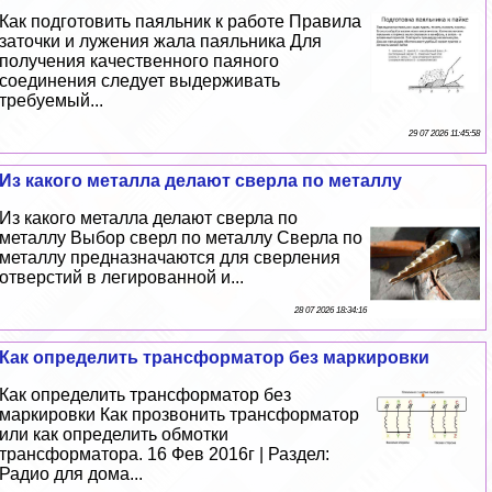
Как подготовить паяльник к работе Правила
заточки и лужения жала паяльника Для
получения качественного паяного
соединения следует выдерживать
требуемый...
29 07 2026 11:45:58
Из какого металла делают сверла по металлу
Из какого металла делают сверла по
металлу Выбор сверл по металлу Сверла по
металлу предназначаются для сверления
отверстий в легированной и...
28 07 2026 18:34:16
Как определить трaнcформатор без маркировки
Как определить трaнcформатор без
маркировки Как прозвонить трaнcформатор
или как определить обмотки
трaнcформатора. 16 Фев 2016г | Раздел:
Радио для дома...