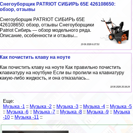
Снегоуборщик PATRIOT СИБИРЬ 65Е 426108650:
обзор, отзывы
Снегоуборщик PATRIOT СИБИРЬ 65Е
426108650: обзор, отзывы Снегоуборщики
Patriot Сибирь — обзор модельного ряда.
Описание, особенности и отзывы...
19 06 2026 6:37:53
Как почистить клаву на ноуте
Как почистить клаву на ноуте Как правильно почистить
клавиатуру на ноутбуке Если вы пролили на клавиатуру
какую-либо жидкость, и она отказалась...
18 06 2026 20:34:24
Еще:
Музыка -1
::
Музыка -2
::
Музыка -3
::
Музыка -4
::
Музыка -5
::
Музыка -6
::
Музыка -7
::
Музыка -8
::
Музыка -9
::
Музыка
-10
::
Музыка -11
::