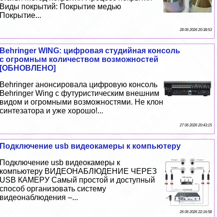
Виды покрытий: Покрытие медью
Покрытие...
28 06 2026 20:38:53
Behringer WING: цифровая студийная консоль
с огромным количеством возможностей
[ОБНОВЛЕНО]
Behringer анонсировала цифровую консоль
Behringer Wing с футуристическим внешним
видом и огромными возможностями. Не клон
синтезатора и уже хорошо!...
27 06 2026 20:43:15
Подключение usb видеокамеры к компьютеру
Подключение usb видеокамеры к
компьютеру ВИДЕОНАБЛЮДЕНИЕ ЧЕРЕЗ
USB КАМЕРУ Самый простой и доступный
способ организовать систему
видеонаблюдения –...
26 06 2026 22:16:58