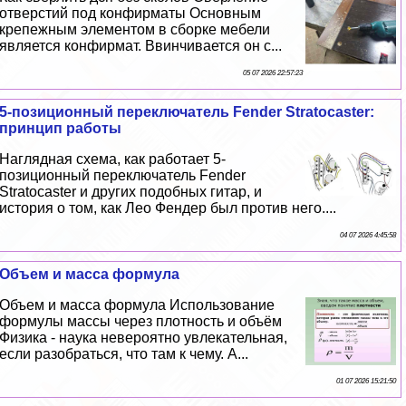
отверстий под конфирматы Основным
крепежным элементом в сборке мебели
является конфирмат. Ввинчивается он с...
05 07 2026 22:57:23
5-позиционный переключатель Fender Stratocaster:
принцип работы
Наглядная схема, как работает 5-
позиционный переключатель Fender
Stratocaster и других подобных гитар, и
история о том, как Лео Фендер был против него....
04 07 2026 4:45:58
Объем и масса формула
Объем и масса формула Использование
формулы массы через плотность и объём
Физика - наука невероятно увлекательная,
если разобраться, что там к чему. А...
01 07 2026 15:21:50