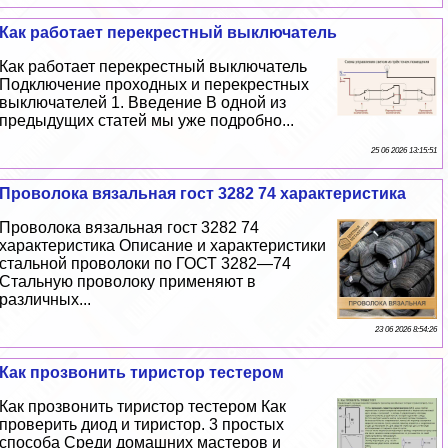
Как работает перекрестный выключатель
Как работает перекрестный выключатель
Подключение проходных и перекрестных
выключателей 1. Введение В одной из
предыдущих статей мы уже подробно...
25 06 2026 13:15:51
Проволока вязальная гост 3282 74 хаpaктеристика
Проволока вязальная гост 3282 74
хаpaктеристика Описание и хаpaктеристики
стальной проволоки по ГОСТ 3282—74
Стальную проволоку применяют в
различных...
23 06 2026 8:54:26
Как прозвонить тиристор тестером
Как прозвонить тиристор тестером Как
проверить диод и тиристор. 3 простых
способа Среди домашних мастеров и