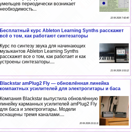
умельцев периодически возникает
необходимость...
22 06 2026 7:42:40
Бесплатный курс Ableton Learning Synths расскажет
всё о том, как работают синтезаторы
Курс по синтезу звука для начинающих
музыкантов Ableton Learning Synths
расскажет все о том, как работает и как
устроены синтезаторы....
21 06 2026 3:53:12
Blackstar amPlug2 Fly — обновлённая линейка
компактных усилителей для электрогитары и баса
Компания Blackstar выпустила обновлённую
линейку карманных усилителей amPlug2 Fly
для баса и электрогитары. Модели
оснащены тремя каналами....
20 06 2026 23:11:11