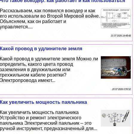
Что такое вокодер: как работает и как пользоваться
Рассказываем, как появился вокодер и как
его использовали во Второй Мировой войне.
Объясняем, как он работает и
управляется....
21 07 2026 14:48:48
Какой провод в удлинителе земля
Какой провод в удлинителе земля Можно ли
определить, какого цвета провод
заземления в двухжильном или
трехжильном кабеле розетки?
Электропровода имеют...
20 07 2026 0:55:52
Как увеличить мощность паяльника
Как увеличить мощность паяльника
Устройство и ремонт электрического
паяльника Электрический паяльник – это
ручной инструмент, предназначенный для...