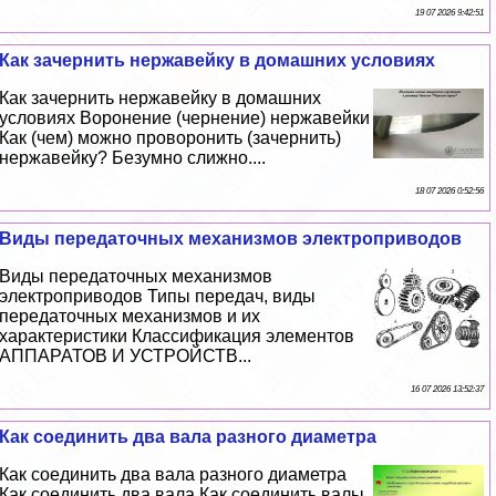
19 07 2026 9:42:51
Как зачернить нержавейку в домашних условиях
Как зачернить нержавейку в домашних
условиях Воронение (чернение) нержавейки
Как (чем) можно проворонить (зачернить)
нержавейку? Безумно слижно....
18 07 2026 0:52:56
Виды передаточных механизмов электроприводов
Виды передаточных механизмов
электроприводов Типы передач, виды
передаточных механизмов и их
хаpaктеристики Классификация элементов
АППАРАТОВ И УСТРОЙСТВ...
16 07 2026 13:52:37
Как соединить два вала разного диаметра
Как соединить два вала разного диаметра
Как соединить два вала Как соединить валы