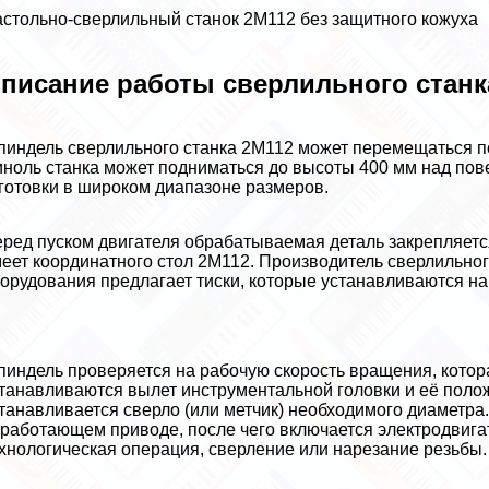
стольно-сверлильный станок 2М112 без защитного кожуха
писание работы сверлильного станк
индель сверлильного станка 2М112 может перемещаться по
ноль станка может подниматься до высоты 400 мм над пов
готовки в широком диапазоне размеров.
ред пуском двигателя обpaбатываемая деталь закрепляетс
еет координатного стол 2М112. Производитель сверлильног
орудования предлагает тиски, которые устанавливаются на 
индель проверяется на рабочую скорость вращения, котора
танавливаются вылет инструментальной головки и её полож
танавливается сверло (или метчик) необходимого диаметра.
работающем приводе, после чего включается электродвигат
хнологическая операция, сверление или нарезание резьбы.