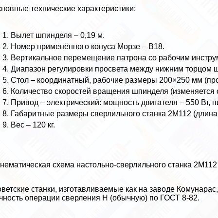
новные технические хаpaктеристики:
Вылет шпинделя – 0,19 м.
Номер применённого конуса Морзе – В18.
Вертикальное перемещение патрона со рабочим инстру
Диапазон регулировки просвета между нижним торцом ш
Стол – координатный, рабочие размеры 200×250 мм (пр
Количество скоростей вращения шпинделя (изменяется сту
Привод – электрический: мощность двигателя – 550 Вт,
Габаритные размеры сверлильного станка 2М112 (длин
Вес – 120 кг.
нематическая схема настольно-сверлильного станка 2М112
ветские станки, изготавливаемые как на заводе Комунарас,
чность операции сверления Н (обычную) по ГОСТ 8-82.