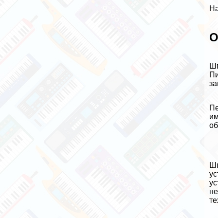
На
О
Шп
Пи
за
Пе
им
об
Шп
ус
ус
не
те