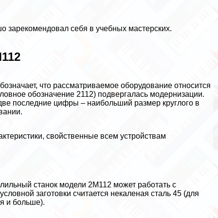
шо зарекомендовал себя в учебных мастерских.
М112
бозначает, что рассматриваемое оборудование относится
 условное обозначение 2112) подвергалась модернизации.
а две последние цифры – наибольший размер круглого в
вании.
aктеристики, свойственные всем устройствам
лильный станок модели 2М112 может работать с
словной заготовки считается некаленая сталь 45 (для
я и больше).