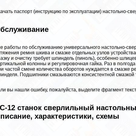
ачать паспорт (инструкцию по эксплуатации) настольно-св
бслуживание
е работы по обслуживанию универсального настольно-свер
тяжения ремня шкива и смазке отдельных узлов устройства.
азку и очистку требует шпиндель (пиноль), особенно шлиц
ртикальной колонны и регулировочная гайка. Раз в полгод
и частой смене количества оборотов нуждается в смазке р
инделя. Подшипники смазываются консистентной смазкой
ли вы нашли ошибку, пожалуйста, выделите фрагмент текс
С-12 станок сверлильный настольн
писание, хаpaктеристики, схемы