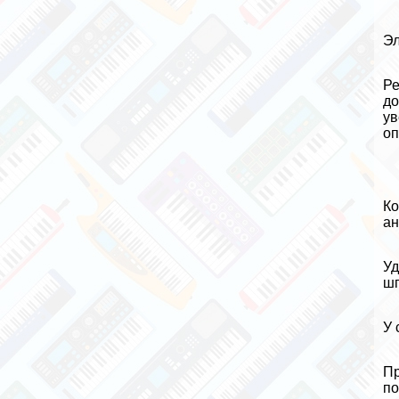
Эл
Ре
до
ув
оп
Ко
ан
Уд
шп
У 
Пр
по