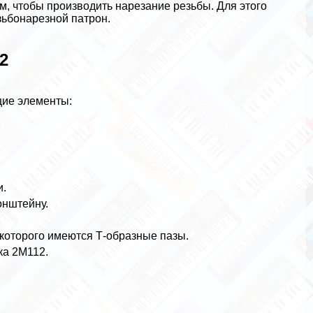
м, чтобы производить нарезание резьбы. Для этого
зьбонарезной патрон.
2
щие элементы:
и.
онштейну.
которого имеются Т-образные пазы.
ка 2М112.