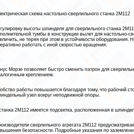
ектрическая схема настольно-сверлильного станка 2М112
гулировку высоты шпинделя для сверлильного станка 2М11
полнительной тумбы в конструкции вылет для настольно-с
еличить, не теряя при этом в устойчивости оборудования.
еративно работать с иной скоростью вращения.
нус Морзе позволяет быстро сменить патрон для сверлильн
алогичным креплением.
обство работы повышается благодаря тому, что рабочий сто
индельный узел вокруг неподвижной опоры.
станка 2М112 имеется подсветка, расположенная в шпиндел
оизводители сверлильного агрегата 2М112 предусматривае
вышения безопасности. Подробные указания по заземлению