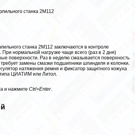
ерлильного станка 2М112
лильного станка 2М112 заключаются в контроле
 При нормальной нагрузке чаще всего (раз в 2 дня)
евые поверхности. Раз в неделю смазывается поверхность
а требует замены смазки подшипники шпинделя и колонки.
егулятор натяжения ремня и фиксатор защитного кожуха
 типа ЦИАТИМ или Литол.
та и нажмите
Ctrl+Enter
.
ый