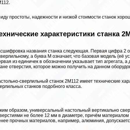
112.
иду простоты, надежности и низкой стоимости станок хоро
ехнические хаpaктеристики станка 2
сшифровка названия станка следующая. Первая цифра 2 о
сверлильному, а буква М означает, что базовая модель (её
рвая из единичек в обозначении указывает тип агрегата, 
ане отверстия, которое можно получить на данном оборудо
стольно-сверлильный станок 2М112 имеет технические хаp
ерлильных станков подобного класса.
ким образом, универсальный настольный вертикально свер
верстиями не более 12 мм в диаметре, причём материалом у
нее прочных материалов, например, алюминия, допускаетс