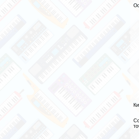
Ос
Ки
Со
то