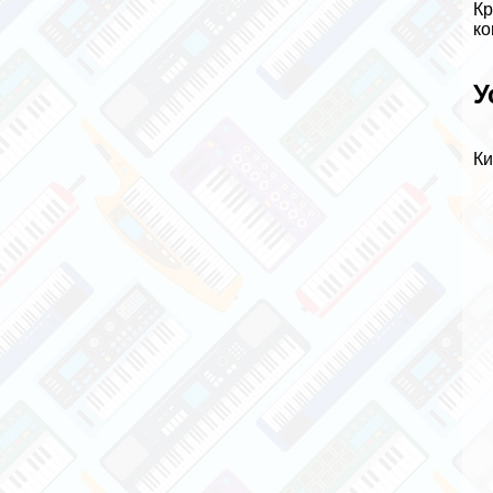
Кр
ко
У
Ки