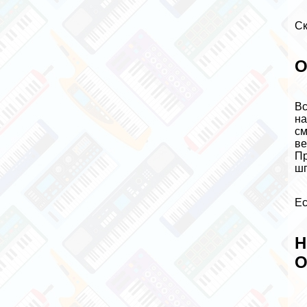
Ск
О
Вс
на
см
ве
Пр
шп
Ес
Н
О