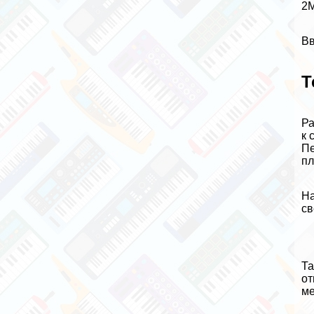
2М
Вв
Т
Ра
к 
Пе
пл
На
св
Та
от
ме