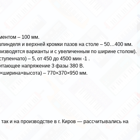
ментом – 100 мм.
пинделя и верхней кромки пазов на столе – 50…400 мм.
оизводятся варианты и с увеличенным по ширине столом).
пенчато) – 5, от 450 до 4500 мин -1 .
 питающее напряжение 3 фазы 380 В.
а×ширина×высота) – 770×370×950 мм.
 так и на производстве в г. Киров — рассчитывались на