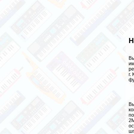
Н
Вы
им
ре
г.
фу
Вы
ко
по
2М
ос
шп