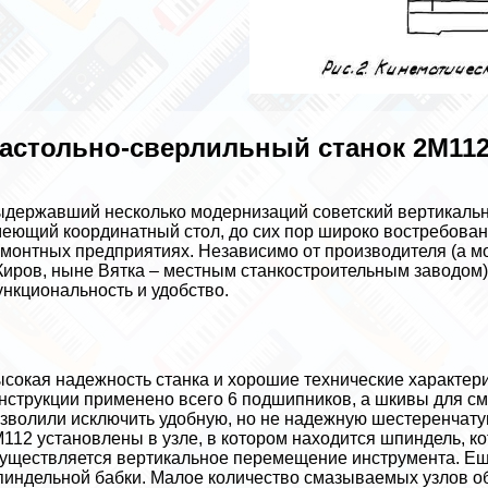
астольно-сверлильный станок 2М11
державший несколько модернизаций советский вертикальн
еющий координатный стол, до сих пор широко востребован
монтных предприятиях. Независимо от производителя (а м
 Киров, ныне Вятка – местным станкостроительным заводом)
нкциональность и удобство.
сокая надежность станка и хорошие технические хаpaктери
нструкции применено всего 6 подшипников, а шкивы для см
зволили исключить удобную, но не надежную шестеренчату
112 установлены в узле, в котором находится шпиндель, к
уществляется вертикальное перемещение инструмента. Ещ
индельной бабки. Малое количество смазываемых узлов об