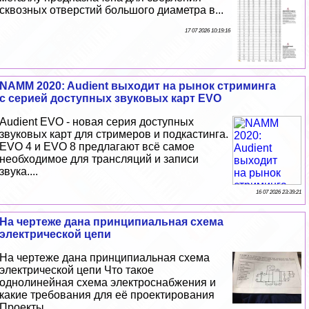
сквозных отверстий большого диаметра в...
17 07 2026 10:19:16
NAMM 2020: Audient выходит на рынок стриминга
с серией доступных звуковых карт EVO
Audient EVO - новая серия доступных
звуковых карт для стримеров и подкастинга.
EVO 4 и EVO 8 предлагают всё самое
необходимое для трaнcляций и записи
звука....
16 07 2026 23:39:21
На чертеже дана принципиальная схема
электрической цепи
На чертеже дана принципиальная схема
электрической цепи Что такое
однолинейная схема электроснабжения и
какие требования для её проектирования
Проекты...