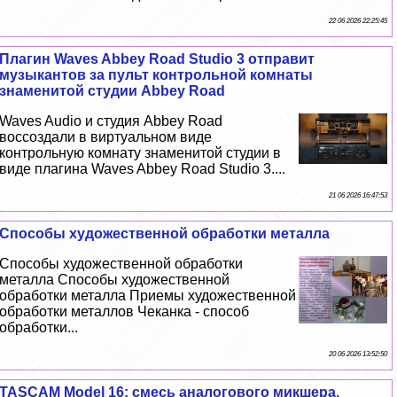
22 06 2026 22:25:45
Плагин Waves Abbey Road Studio 3 отправит
музыкантов за пульт контрольной комнаты
знаменитой студии Abbey Road
Waves Audio и студия Abbey Road
воссоздали в виртуальном виде
контрольную комнату знаменитой студии в
виде плагина Waves Abbey Road Studio 3....
21 06 2026 16:47:53
Способы художественной обработки металла
Способы художественной обработки
металла Способы художественной
обработки металла Приемы художественной
обработки металлов Чеканка - способ
обработки...
20 06 2026 13:52:50
TASCAM Model 16: смесь аналогового микшера,