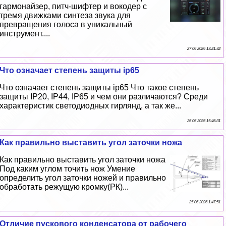
гармонайзер, питч-шифтер и вокодер с
тремя движками синтеза звука для
превращения голоса в уникальный
инструмент....
27 06 2026 13:21:32
Что означает степень защиты ip65
Что означает степень защиты ip65 Что такое степень
защиты IP20, IP44, IP65 и чем они различаются? Среди
хаpaктеристик светодиодных гирлянд, а так же...
26 06 2026 15:46:31
Как правильно выставить угол заточки ножа
Как правильно выставить угол заточки ножа
Под каким углом точить нож Умение
определить угол заточки ножей и правильно
обработать режущую кромку(РК)...
25 06 2026 1:47:51
Отличие пускового конденсатора от рабочего