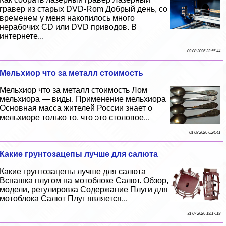
гравер из старых DVD-Rom Добрый день, со
временем у меня накопилось много
нерабочих CD или DVD приводов. В
интернете...
02 08 2026 22:55:44
Мельхиор что за металл стоимость
Мельхиор что за металл стоимость Лом
мельхиора — виды. Применение мельхиора
Основная масса жителей России знает о
мельхиоре только то, что это столовое...
01 08 2026 6:24:41
Какие грунтозацепы лучше для салюта
Какие грунтозацепы лучше для салюта
Вспашка плугом на мотоблоке Салют. Обзор,
модели, регулировка Содержание Плуги для
мотоблока Салют Плуг является...
31 07 2026 19:17:19