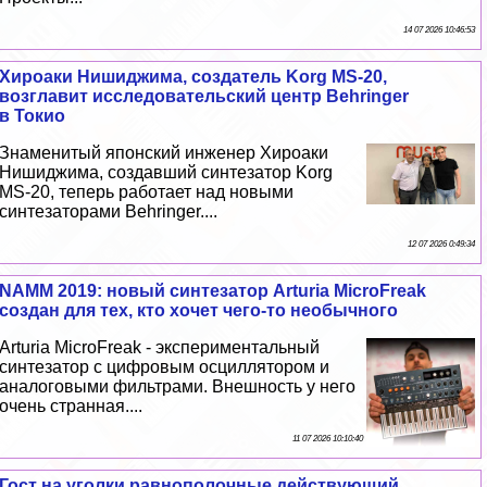
14 07 2026 10:46:53
Хироаки Нишиджима, создатель Korg MS-20,
возглавит исследовательский центр Behringer
в Токио
Знаменитый японский инженер Хироаки
Нишиджима, создавший синтезатор Korg
MS-20, теперь работает над новыми
синтезаторами Behringer....
12 07 2026 0:49:34
NAMM 2019: новый синтезатор Arturia MicroFreak
создан для тех, кто хочет чего-то необычного
Arturia MicroFreak - экспериментальный
синтезатор с цифровым осциллятором и
аналоговыми фильтрами. Внешность у него
очень странная....
11 07 2026 10:10:40
Гост на уголки равнополочные действующий