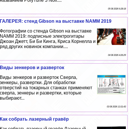
названием PolyTune 3 Noir....
05 08 2026 6:28:18
ГАЛЕРЕЯ: стенд Gibson на выставке NAMM 2019
Фотографии со стенда Gibson на выставке
NAMM 2019: подписные электрогитары
Джоан Джетт, Би Би Кинга, Криса Корнелла и
ряд других новинок компании....
04 08 2026 4:26:29
Виды зенкеров и разверток
Виды зенкеров и разверток Сверла,
зенкеры, развертки. Для обработки
отверстий на токарных станках применяют
сверла, зенкеры и развертки, которые
выбирают...
03 08 2026 13:31:43
Как собрать лазерный гравёр
Как собрать лазерный гравёр Лазерный