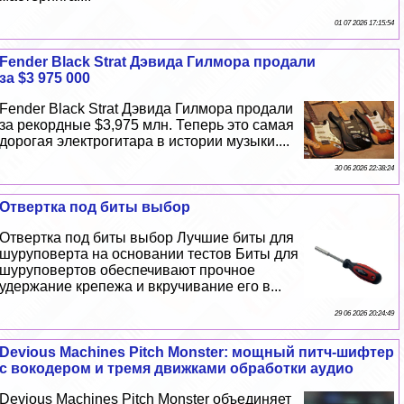
01 07 2026 17:15:54
Fender Black Strat Дэвида Гилмора продали
за $3 975 000
Fender Black Strat Дэвида Гилмора продали
за рекордные $3,975 млн. Теперь это самая
дорогая электрогитара в истории музыки....
30 06 2026 22:38:24
Отвертка под биты выбор
Отвертка под биты выбор Лучшие биты для
шуруповерта на основании тестов Биты для
шуруповертов обеспечивают прочное
удержание крепежа и вкручивание его в...
29 06 2026 20:24:49
Devious Machines Pitch Monster: мощный питч-шифтер
с вокодером и тремя движками обработки аудио
Devious Machines Pitch Monster объединяет