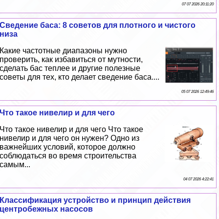
07 07 2026 20:11:20
Сведение баса: 8 советов для плотного и чистого
низа
Какие частотные диапазоны нужно
проверить, как избавиться от мутности,
сделать бас теплее и другие полезные
советы для тех, кто делает сведение баса....
05 07 2026 12:49:46
Что такое нивелир и для чего
Что такое нивелир и для чего Что такое
нивелир и для чего он нужен? Одно из
важнейших условий, которое должно
соблюдаться во время строительства
самым...
04 07 2026 4:22:41
Классификация устройство и принцип действия
центробежных насосов