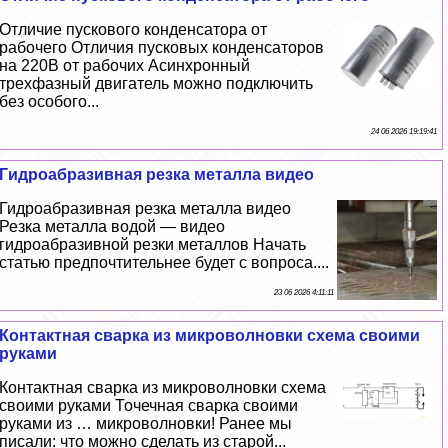
Отличие пускового конденсатора от
рабочего Отличия пусковых конденсаторов
на 220В от рабочих Асинхронный
трехфазный двигатель можно подключить
без особого...
24 06 2026 19:19:41
Гидроабразивная резка металла видео
Гидроабразивная резка металла видео
Резка металла водой — видео
гидроабразивной резки металлов Начать
статью предпочтительнее будет с вопроса....
23 06 2026 4:11:11
Контактная сварка из микроволновки схема своими
руками
Контактная сварка из микроволновки схема
своими руками Точечная сварка своими
руками из … микроволновки! Ранее мы
писали: что можно сделать из старой...