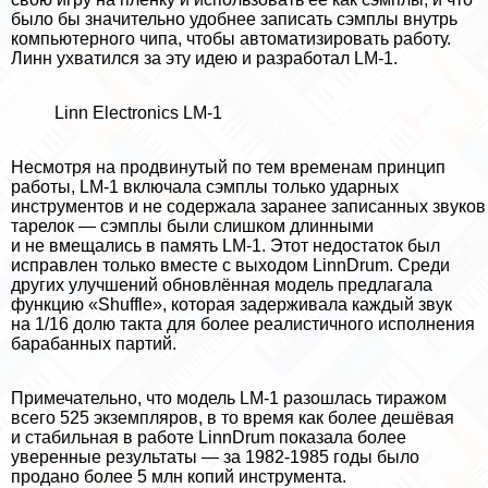
было бы значительно удобнее записать сэмплы внутрь
компьютерного чипа, чтобы автоматизировать работу.
Линн ухватился за эту идею и разработал LM-1.
Linn Electronics LM-1
Несмотря на продвинутый по тем временам принцип
работы, LM-1 включала сэмплы только ударных
инструментов и не содержала заранее записанных звуков
тарелок — сэмплы были слишком длинными
и не вмещались в память LM-1. Этот недостаток был
исправлен только вместе с выходом LinnDrum. Среди
других улучшений обновлённая модель предлагала
функцию «Shuffle», которая задерживала каждый звук
на 1/16 долю такта для более реалистичного исполнения
баpaбанных партий.
Примечательно, что модель LM-1 разошлась тиражом
всего 525 экземпляров, в то время как более дешёвая
и стабильная в работе LinnDrum показала более
уверенные результаты — за 1982-1985 годы было
продано более 5 млн копий инструмента.