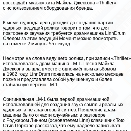
воссоздаёт музыку хита Майкла Джексона «Thriller»
с использованием оборудования бренда.
К моменту, когда дело доходит до создания партии
ударных, ведущий ролика говорит о том, что для
повторения звучания требуется драм-машина LinnDrum.
Следом за этим ведущий Момент можно посмотреть
на отметке 2 минуты 55 секунд:
Несмотря на слова ведущего ролика, при записи «Thriller»
использовалась драм-машина LM-1. Песня Майкла
Джексона вышла вместе с одноимённым альбомом
в 1982 году, LinnDrum появилась на несколько месяцев
позже и представляла собой улучшенную и более
стабильную версию LM-1.
Оригинальная LM-1 была первой драм-машиной,
использовавшей для создания звука сэмплы реальных
ударных, а не аналоговый синтез. Появление драм-
машины было отчасти случайным: в разговоре
с Роджером Линном (основателем Linn) клавишник Toto
Стив Поркаро рассказал, что ему надоело записывать
свою игру на плёнку и использовать её как сэмплы, и что