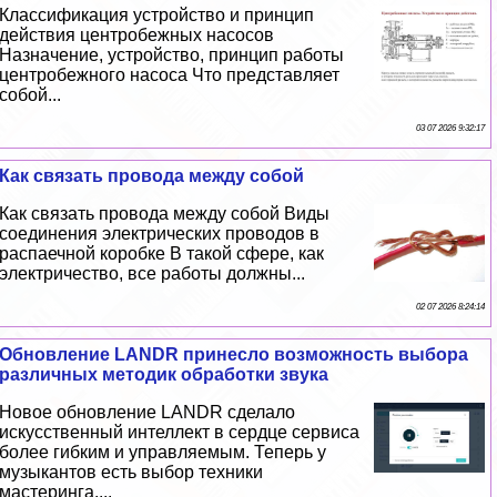
Классификация устройство и принцип
действия центробежных насосов
Назначение, устройство, принцип работы
центробежного насоса Что представляет
собой...
03 07 2026 9:32:17
Как связать провода между собой
Как связать провода между собой Виды
соединения электрических проводов в
распаечной коробке В такой сфере, как
электричество, все работы должны...
02 07 2026 8:24:14
Обновление LANDR принесло возможность выбора
различных методик обработки звука
Новое обновление LANDR сделало
искусственный интеллект в сердце сервиса
более гибким и управляемым. Теперь у
музыкантов есть выбор техники
мастеринга....