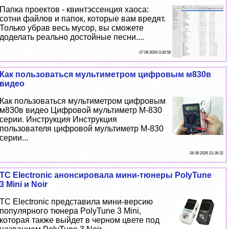
Папка проектов - квинтэссенция хаоса:
сотни файлов и папок, которые вам вредят.
Только убрав весь мусор, вы сможете
доделать реально достойные песни....
07 08 2026 0:30:58
Как пользоваться мультиметром цифровым м830в
видео
Как пользоваться мультиметром цифровым
м830в видео Цифровой мультиметр M-830
серии. Инструкция Инструкция
пользователя цифровой мультиметр M-830
серии...
06 08 2026 21:36:31
TC Electronic анонсировала мини-тюнеры PolyTune
3 Mini и Noir
TC Electronic представила мини-версию
популярного тюнера PolyTune 3 Mini,
которая также выйдет в черном цвете под