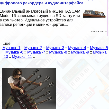
цифрового рекордера и аудиоинтерфейса
16-кaнaльный аналоговый микшер TASCAM
Model 16 записывает аудио на SD-карту или
в компьютер. Идеальное устройство для
записи репетиций и миниконцертов....
19 06 2026 16:10:28
Еще:
Музыка -1
::
Музыка -2
::
Музыка -3
::
Музыка -4
::
Музыка -5
::
Музыка -6
::
Музыка -7
::
Музыка -8
::
Музыка -9
::
Музыка
-10
::
Музыка -11
::