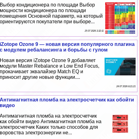
Выбор кондиционера по площади Выбор
мощности кондиционера по площади
помещения Основной параметр, на который
ориентируются покупатели при выборе...
25 07 2026 3:32:11
iZotope Ozone 9 — новая версия популярного плагина
с модулем рeбaлансинга и борьбы с гулом
Новая версия iZotope Ozone 9 добавляет
модули Master Rebalance и Low End Focus,
прокачивает эквалайзер Match EQ и
приносит другие новые функции....
24 07 2026 8:21:21
Антимагнитная пломба на электросчетчик как обойти
видео
Антимагнитная пломба на электросчетчик
как обойти видео Антимагнитная пломба на
электросчетчик Каких только способов для
воровства электроэнергии не...